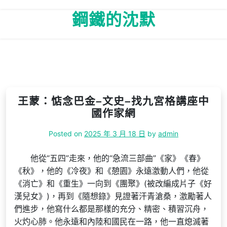
Skip
鋼鐵的沈默
to
content
王蒙：惦念巴金–文史–找九宮格講座中
國作家網
Posted on
2025 年 3 月 18 日
by
admin
他從“五四”走來，他的“急流三部曲”《家》《春》
《秋》，他的《冷夜》和《憩園》永遠激動人們，他從
《消亡》和《重生》一向到《團聚》(被改編成片子《好
漢兒女》)，再到《隨想錄》見證著汗青滄桑，激勵著人
們進步，他寫什么都是那樣的充分、精密、積習沉舟，
火灼心肺。他永遠和內陸和國民在一路，他一直熄滅著