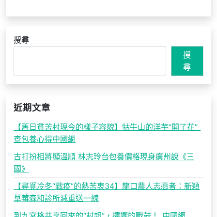
搜尋
搜
尋
近期文章
【舊日貧苦村現今的樣子容貌】牯牛山的洋芋“開了花”_
查包養心得中國網
古打扮相將顯溫順 林志玲台包養價格現身廣州說《三
國》
【尋覓冷冬“戰疫”的熱苦衷34】龍口農人志愿者：新穎
草莓森和診所減重送一線
到九宮格共享回來的“村超”，擂響的戰鼓！_中國網