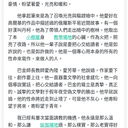
豪情，盼望著愛、光亮和暖和。
他拿起筆來是為了召喚光亮與驅趕暗中。他愛好在
高爾基的作品中描述過的俄羅斯平易近間故事，有一個
好漢叫丹柯，他為了帶領人們走出暗中的樹林，他取出
了本
小樹屋
身
教學場地
的心臟，作為火把，照
亮了夜路。所以他一輩子說是要把心交給讀者，他是如
許說的，也是如許做的。他是一個專心用本身的所有的
性命來寫作，來做人的人。
巴金師長教師愛內陸，愛芳華，他說過，作家要下
往，創作要上往。他一直器重文學的社會感化，他一向
倡導說實話，把心交給讀者，巴金的聳立是真摯、真正
的、誠摯的文學對于假年夜空偽文學的勝出。他早就說
過，他的性命將近走到止境了，可是他不灰心，他寄盼
望于將來，寄盼望于青年。
我已經有屢次當面請教的機遇，他永遠是那么溫
和，那么謙
瑜伽場地
遜，那么樸實，那么老實得好