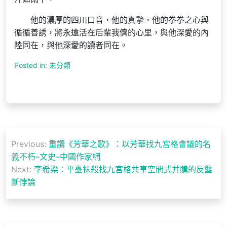
他的濃厚的四川口音，他的真摯，他的拳拳之心與
循循善誘，將永遠活在后輩我儕的心里，與他深愛的內
陸同在，與他深愛的讀者同在。
Posted in: 未分類
文
Previous:
重讀《芳華之歌》：以芳華找九宮格會議的名
章
義不朽–文史–中國作家網
導
Next:
李希梁：平臺抹殺找九宮格共享空間式并購的反壟
斷悖論
覽