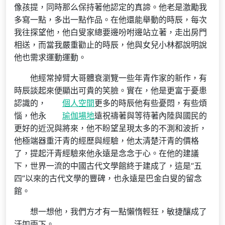
像孩提，同時那么保持著他認定的真諦。他老是激勵我
多寫一點，多出一點作品。在他還能舉動的時辰，每次
我往探望他，他白叟家總要邊吩咐邊站立著，走出房門
相送，而當我嚴重勸止的時辰，他與女兒小林都說明說
他也需求運動運動。
他經常掉臂大哥體衰瀏覽一些年青作家的新作，有
時辰談起來便顯出可貴的笑臉。實在，他是更富于憂患
認識的，
個人空間
更多的時辰他有些憂悶，有些煩
惱，他永
瑜伽場地
遠祝禱著與等待著內陸與國民的
更好的近況與將來，他不盼望呈現太多的不測和波折，
他極端器重汗青的經歷與經驗，他太清楚汗青的價格
了，提起汗青經驗來他永遠是念念于心。在他的建議
下，世界一流的中國古代文學館終于建成了，這是“五
四”以來的古代文學的豐碑，也永遠是巴金白叟的留念
館。
想一想他，我們方才有一點懶惰輕狂，敏捷釀成了
汗如雨下。