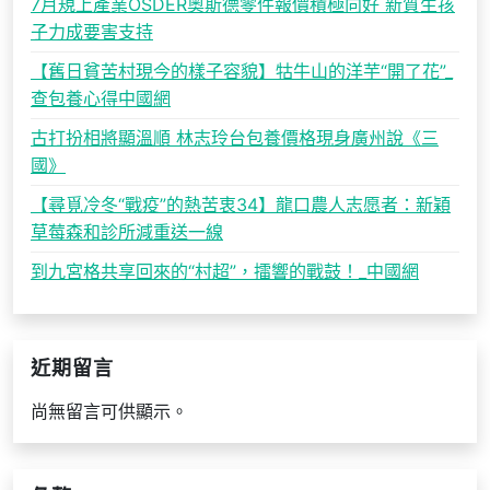
7月規上產業OSDER奧斯德零件報價積極向好 新質生孩
子力成要害支持
【舊日貧苦村現今的樣子容貌】牯牛山的洋芋“開了花”_
查包養心得中國網
古打扮相將顯溫順 林志玲台包養價格現身廣州說《三
國》
【尋覓冷冬“戰疫”的熱苦衷34】龍口農人志愿者：新穎
草莓森和診所減重送一線
到九宮格共享回來的“村超”，擂響的戰鼓！_中國網
近期留言
尚無留言可供顯示。