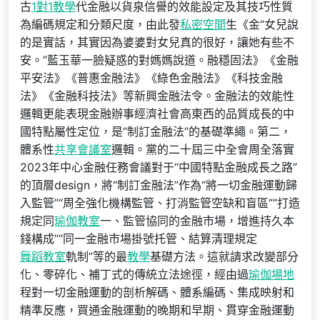
古
1對1教學
代金融以貨泉信譽的效能設定及其技巧性質
為編碼規定和分類尺度，由此發
私密空間
生《金“女兒說
的是實話，其實因為婆婆對女兒真的很好，讓她有些不
安。”藍玉華一臉疑惑的對媽媽說道。融穩固法》《金融
平安法》《普惠金融法》《綠色金融法》《科技金融
法》《金融科技法》等新興金融法令。金融法的效能性
邏輯更能表現金融辦事經濟社會高東西的品質成長的中
國特點屬性定位，是“制訂金融法”的基礎準繩。第二，
體系性
共享會議室
邏輯。黨的二十屆三中全會周全落實
2023年中心金融任務會議對于“中國特點金融成長之路”
的頂層design，將“制訂金融法”作為“將一切金融運動歸
入監管”“周全強化機構監管、打消監管空缺和盲區”“打造
規定同
瑜伽教室
一、監管協同的金融市場，增進持久本
錢構成”“同一金融市場掛號托管、結算清理規定
舞蹈教室
軌制”等的最
教學
基礎方法。這就請求改變部分
化、零碎化、補丁式的傳統立法途徑，經由過
瑜伽場地
程對一切金融運動的剖析解碼、體系編碼、集成映射和
精準反應，買通金融運動的晚期和早期、貫穿金融運動