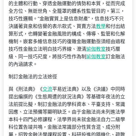
的主體和行動、穿透金融運動的情勢和本質，從而完成
全方位、無逝世角、全籠罩的體系性監管目的。第三，
技巧性邏輯。“金融實質上是信息財產”，信息技巧不只
決議著貨泉和信譽的表示款式、買賣方法
教學
和付出結
算形式，也轉變著金融風險的構成、傳導、監管和化解
機制。嵌套多維信息技巧的復雜金融運動亟須經由過程
技巧性金融立法明白技巧界線、澄清
瑜伽教室
技巧層
級、同一技巧尺度，將技巧性作為制
瑜伽教室
訂金融法
的內涵請求。
制訂金融法的立法途徑
與《刑法典》《
交流
平易近法典》以及《決議》中同時
提出編撰的《生態周遭的狀況法典》等基礎年夜法的立
法前提比擬，制訂金融法的學科資本、平臺支持、常識
因應、立法預備等顯明缺乏。由于金融法尚未列進法學
本科十四門必修課程，法學界尚未就金融法自力二級學
科位置告竣共鳴，金融法常識部分性質含混、成分附
屬，招致金融法學課程設置、科研投進的隨機化、疏散