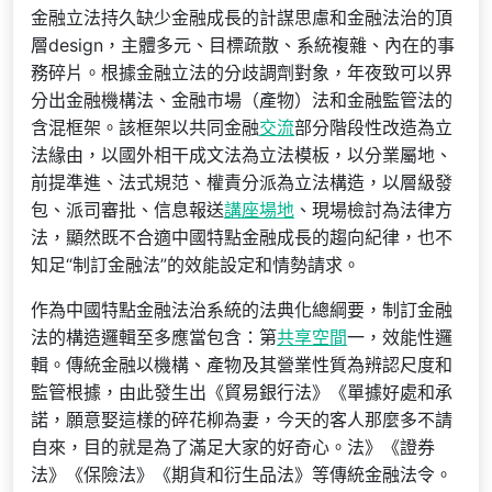
金融立法持久缺少金融成長的計謀思慮和金融法治的頂
層design，主體多元、目標疏散、系統複雜、內在的事
務碎片。根據金融立法的分歧調劑對象，年夜致可以界
分出金融機構法、金融市場（產物）法和金融監管法的
含混框架。該框架以共同金融
交流
部分階段性改造為立
法緣由，以國外相干成文法為立法模板，以分業屬地、
前提準進、法式規范、權責分派為立法構造，以層級發
包、派司審批、信息報送
講座場地
、現場檢討為法律方
法，顯然既不合適中國特點金融成長的趨向紀律，也不
知足“制訂金融法”的效能設定和情勢請求。
作為中國特點金融法治系統的法典化總綱要，制訂金融
法的構造邏輯至多應當包含：第
共享空間
一，效能性邏
輯。傳統金融以機構、產物及其營業性質為辨認尺度和
監管根據，由此發生出《貿易銀行法》《單據好處和承
諾，願意娶這樣的碎花柳為妻，今天的客人那麼多不請
自來，目的就是為了滿足大家的好奇心。法》《證券
法》《保險法》《期貨和衍生品法》等傳統金融法令。