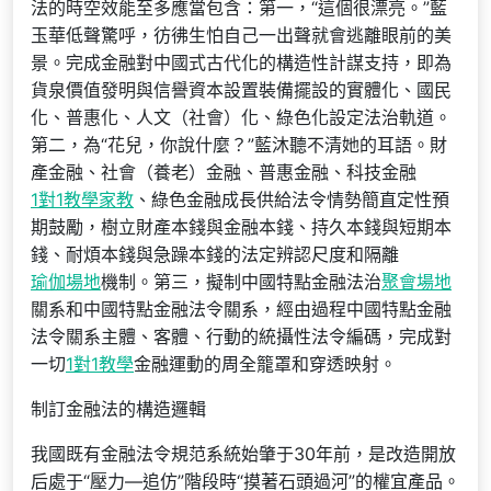
法的時空效能至多應當包含：第一，“這個很漂亮。”藍
玉華低聲驚呼，彷彿生怕自己一出聲就會逃離眼前的美
景。完成金融對中國式古代化的構造性計謀支持，即為
貨泉價值發明與信譽資本設置裝備擺設的實體化、國民
化、普惠化、人文（社會）化、綠色化設定法治軌道。
第二，為“花兒，你說什麼？”藍沐聽不清她的耳語。財
產金融、社會（養老）金融、普惠金融、科技金融
1對1教學
家教
、綠色金融成長供給法令情勢簡直定性預
期鼓勵，樹立財產本錢與金融本錢、持久本錢與短期本
錢、耐煩本錢與急躁本錢的法定辨認尺度和隔離
瑜伽場地
機制。第三，擬制中國特點金融法治
聚會場地
關系和中國特點金融法令關系，經由過程中國特點金融
法令關系主體、客體、行動的統攝性法令編碼，完成對
一切
1對1教學
金融運動的周全籠罩和穿透映射。
制訂金融法的構造邏輯
我國既有金融法令規范系統始肇于30年前，是改造開放
后處于“壓力—追仿”階段時“摸著石頭過河”的權宜產品。