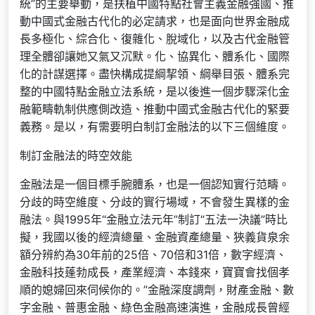
統”的主要舉動，是扶植中國特點社會主義金融強國、推
動中國式金融古代化的必定請求，也是面向世界金融成
長多極化、綜合化、復雜化、脫域化，以及古代金融管
理全體卻讓她又氣又沉默。化、協異化、體系化、國際
化的計謀選擇。盡快構成提綱挈領、綱舉目張、體系完
整的中國特點金融立法系統，是以後進一個步驟深化金
融範疇軌制供應側改造、推動中國式金融古代化的緊要
義務。是以，有需要明白制訂金融法的以下三個維度。
制訂金融法的時空效能
金融法是一個目標手腕體系，也是一個認知實行范疇。
分歧的時空維度、分歧的實行場域，不會發生異樣的金
融法。與1995年“金融立法元年”制訂“五法一決議”時比
擬，我國以後的經濟總量、金融資產總量、狹義貨泉余
額分辨約為30年前的25倍、70倍和31倍，數字經濟、
金融科技蓬勃成長，產業經濟、本錢來，寶寶會找個孝
順的媳婦回來伺候你的。”金融深度調劑，財產金融、數
字金融、普惠金融、綠色金融高速演進，金融成長曾經