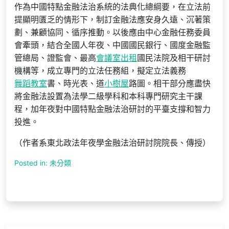
作為中國特點金融法治系統的法典化總綱要，在立法前
提顯明匱乏的情形下，制訂金融法應安身久遠、沉著策
劃、兼顧協同、循序推動。以後應由中心金融任務委員
會牽頭，結合全國人年夜、中國國民銀行、國度金融監
管總局、證監會、最高
會議室出租
國民法院及相干研討
機構等，成立專門的立法任務組，擬定立法義務
舞蹈教室
書、時光表、道
小樹屋
路圖。相干部分應盡快
將金融法設置為法學二級學科和本科專門研究主干課
程，加年夜對中國特點金融法治研討的平臺支撐和智力
投進。
（作者系東北政法年夜學金融法治研討院院長、傳授）
Posted in: 未分類