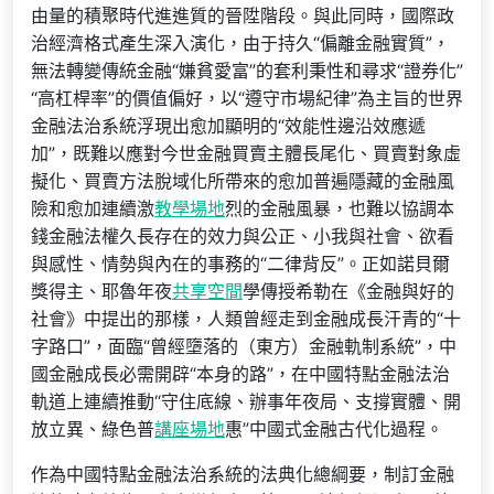
由量的積聚時代進進質的晉陞階段。與此同時，國際政
治經濟格式產生深入演化，由于持久“偏離金融實質”，
無法轉變傳統金融“嫌貧愛富”的套利秉性和尋求“證券化”
“高杠桿率”的價值偏好，以“遵守市場紀律”為主旨的世界
金融法治系統浮現出愈加顯明的“效能性邊沿效應遞
加”，既難以應對今世金融買賣主體長尾化、買賣對象虛
擬化、買賣方法脫域化所帶來的愈加普遍隱藏的金融風
險和愈加連續激
教學場地
烈的金融風暴，也難以協調本
錢金融法權久長存在的效力與公正、小我與社會、欲看
與感性、情勢與內在的事務的“二律背反”。正如諾貝爾
獎得主、耶魯年夜
共享空間
學傳授希勒在《金融與好的
社會》中提出的那樣，人類曾經走到金融成長汗青的“十
字路口”，面臨“曾經墮落的（東方）金融軌制系統”，中
國金融成長必需開辟“本身的路”，在中國特點金融法治
軌道上連續推動“守住底線、辦事年夜局、支撐實體、開
放立異、綠色普
講座場地
惠”中國式金融古代化過程。
作為中國特點金融法治系統的法典化總綱要，制訂金融