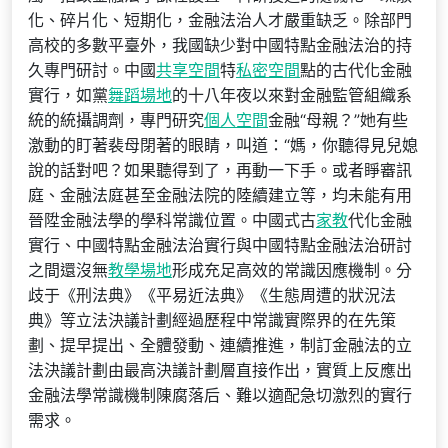
化、碎片化、短期化，金融法治人才嚴重缺乏。除部門
高校的多數平臺外，我國缺少對中國特點金融法治的持
久專門研討。中國
共享空間
特
私密空間
點的古代化金融
實行，如黨
舞蹈場地
的十八年夜以來對金融監管組織系
統的統攝調劑，專門研究
個人空間
金融“母親？”她有些
激動的盯著裴母閉著的眼睛，叫道：“媽，你聽得見兒媳
說的話對吧？如果聽得到了，再動一下手。或者睜審訊
庭、金融法庭甚至金融法院的陸續建立等，均未能有用
晉陞金融法學的學科常識位置。中國式古
家教
代化金融
實行、中國特點金融法治實行與中國特點金融法治研討
之間還沒無
教學場地
形成充足高效的常識因應機制。分
歧于《刑法典》《平易近法典》《生態周遭的狀況法
典》等立法決議計劃經過歷程中常識實際界的在先策
劃、提早提出、全體發動、連續推進，制訂金融法的立
法決議計劃由最高決議計劃層直接作出，實質上反應出
金融法學常識機制陳腐落后、難以適配急切激烈的實行
需求。