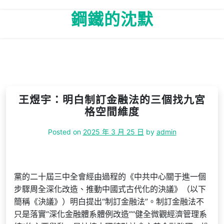
Skip
鋼鐵的沈默
to
content
王煜宇：明白制訂金融法的三個找九宮
格空間維度
Posted on
2025 年 3 月 25 日
by
admin
黨的二十屆三中全會經由過程的《中共中心關于進一個
步驟周全深化改造、推動中國式古代化的決議》（以下
簡稱《決議》）明白提出“制訂金融法”。制訂金融法不
只是落實“深化金融體系體例改造”“健全微觀經濟管理系