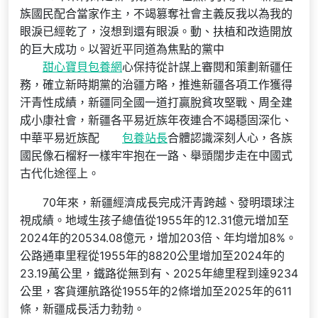
族國民配合當家作主，不竭篡奪社會主義反我以為我的
眼淚已經乾了，沒想到還有眼淚。動、扶植和改造開放
的巨大成功。以習近平同道為焦點的黨中
甜心寶貝包養網
心保持從計謀上審閱和策劃新疆任
務，確立新時期黨的治疆方略，推進新疆各項工作獲得
汗青性成績，新疆同全國一道打贏脫貧攻堅戰、周全建
成小康社會，新疆各平易近族年夜連合不竭穩固深化、
中華平易近族配
包養站長
合體認識深刻人心，各族
國民像石榴籽一樣牢牢抱在一路、舉頭闊步走在中國式
古代化途徑上。
70年來，新疆經濟成長完成汗青跨越、發明環球注
視成績。地域生孩子總值從1955年的12.31億元增加至
2024年的20534.08億元，增加203倍、年均增加8%。
公路通車里程從1955年的8820公里增加至2024年的
23.19萬公里，鐵路從無到有、2025年總里程到達9234
公里，客貨運航路從1955年的2條增加至2025年的611
條，新疆成長活力勃勃。