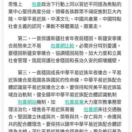
思惟上
包養
政治下行動上同以習近平同道為焦點的
黨中心堅持高度分歧，領導各族群眾不竭促進對巨大內
陸、中華平易近族、中漢文化、中國共產黨、中國特點
社會主義的認同，果斷不移聽黨話、跟黨走。
第二，一直保護新疆社會年夜局穩固。新疆安寧連
合局勢來之不易
包養網比較
，必需非分特別愛護。
要穩固新疆安寧連合、協調穩固局勢，加大力度和立異
社會管理，筑起保護社會穩固和長治久安的銅墻鐵壁。
第三，一直穩固成長中華平易近族年夜連合。平易
近族連合是我國各族國民的性命線，中華平易近族配合
體認識是平易近族連合之本。要保持和完美平易近族區
域自治軌制，健全鑄牢中華平易近族配合體認識軌制
包養網站
機制，加
包養故事
大力度宗教事務管
理法治化，增進各平易近族普遍
包養網
來往交通融
合，堅固建立休戚與共、榮辱與共、存亡與共、命運與
共的配合體理念。要保持以鑄牢中華平易近族配合體認
識為主線，深化平易近族連合提高創立，周全推行普及