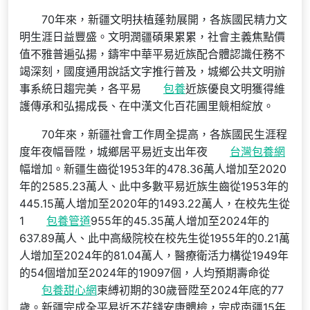
70年來，新疆文明扶植蓬勃展開，各族國民精力文
明生涯日益豐盛。文明潤疆碩果累累，社會主義焦點價
值不雅普遍弘揚，鑄牢中華平易近族配合體認識任務不
竭深刻，國度通用說話文字推行普及，城鄉公共文明辦
事系統日趨完美，各平易
包養
近族優良文明獲得維
護傳承和弘揚成長、在中漢文化百花圃里競相綻放。
70年來，新疆社會工作周全提高，各族國民生涯程
度年夜幅晉陞，城鄉居平易近支出年夜
台灣包養網
幅增加。新疆生齒從1953年的478.36萬人增加至2020
年的2585.23萬人、此中多數平易近族生齒從1953年的
445.15萬人增加至2020年的1493.22萬人，在校先生從
1
包養管道
955年的45.35萬人增加至2024年的
637.89萬人、此中高級院校在校先生從1955年的0.21萬
人增加至2024年的81.04萬人，醫療衛活力構從1949年
的54個增加至2024年的19097個，人均預期壽命從
包養甜心網
束縛初期的30歲晉陞至2024年底的77
歲。新疆完成全平易近不花錢安康體檢，完成南疆15年