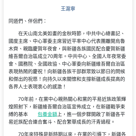
王滬寧
同道們、伴侶們：
在天山南北美如畫的金秋時節，中共中心總書記、
國度主席、中心軍委主席習近平率中心代表團離開烏魯
木齊、親臨慶賀年夜會，與新疆各族國民配合慶賀新疆
維吾爾自治區成立70周年。中共中心、全國人年夜常委
會、國務院、全國政協、中心軍委向新疆維吾爾自治區
表現熱鬧的慶祝！向新疆各族干部群眾致以節日的問候
和傑出的祝愿！向持久以來關懷和支撐新疆成長提高的
各界人士表現衷心的感激！
70年前，在黨中心親熱關心和黨的平易近族政策輝
煌照射下，新疆維吾爾自治區宣佈成立，在新疆戰爭束
縛的基本
包養金額
上，進一個步驟開啟了新疆各平
易近族配合連合奮斗、配合繁華成長的汗青過程。
70年來特殊是新時期以來，在黨的引導下，新疆各