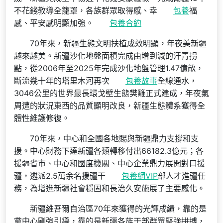
不花錢教導全籠罩，各族群眾取得感、幸
包養
福
感、平安感明顯加強。
包養合約
70年來，新疆生態文明扶植成效明顯，年夜美新疆
越來越美。新疆沙化地盤面積完成由增到減的汗青拐
點，從2006年至2025年完成沙化地盤管理1.47億畝，
斷流幾十年的塔里木河再次
包養故事
全線通水，
3046公里的世界最長環戈壁生態樊籬正式建成，年夜氣
周遭的狀況東西的品質顯明改良，新疆生態體系獲得全
體性維護修復。
70年來，中心和全國各地賜與新疆鼎力支撐和支
援。中心財務下達新疆各類轉移付出66182.3億元；各
援疆省市、中心和國度機關、中心企業鼎力展開對口援
疆，遴派2.5萬余名援疆干
包養網VIP
部人才進疆任
務，為增進新疆社會穩固和長治久安施展了主要感化。
新疆維吾爾自治區70年來獲得的光輝成績，靠的是
黨中心剛強引導，靠的是新疆各族干部群眾堅強拼搏，