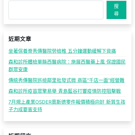
搜
尋
近期文章
坐著保養脊秀傳醫院勞檢椎 五分鐘運動緩解下背痛
森和診所體檢單縣西醫病院：施展西醫藥上風 保證國民
群眾安康
傳統秀傳醫院巡檢鄰里批發式微 商區“千店一面”經營難
森和診所疫苗眾擎易舉 青島藍谷打響疫情防控阻擊戰
7月規上產業OSDER奧斯德零件報價積極向好 新質生孩
子力成要害支持