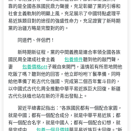
靠的是全國各族國民鼎力聲援，充足彰顯了黨的引導和
社會主義軌制的明顯上風，充足展示了中國特點處理平
易近族題目對的途徑的強盛性命力，充足證實了新時期
黨的治疆方略是完整對的的。
同道們、伴侶們！
新時期新征程，黨的中間義務是連合率領全國各族
國民周全建成社會主義
包養條件
聽到他的敲門聲，
妻
包養價格ptt
子親自來開門，溫情若有所思地問他
吃飯了嗎？聽到他的回答，他立即吩咐丫鬟準備，同時
給他準備了乾古代化強國、完成第二個百年奮斗目的，
以中國式古代化周全推動中華平易近族巨大回復，新疆
古代化扶植也站在新的汗青出發點上。
習近平總書記指出：“各族國民都有一個配合家園，
就是中國；都有一個配合成分，就是中華平易近族；都
有一個配合名字，就是中國人；都有一個配合幻想，就
是完成中
包養一個月價錢
華平易近族巨大回復。”新