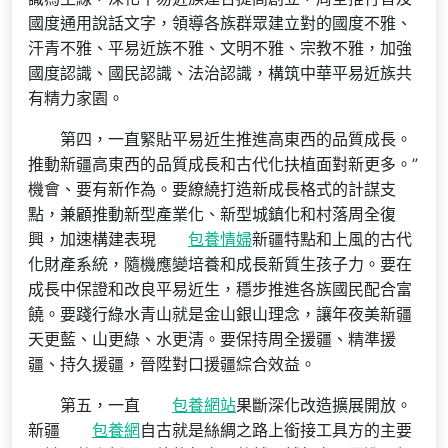
國度通用說話文字，領導各族群眾建立對的國度不雅、
汗青不雅、平易近族不雅、文明不雅、宗教不雅，加強
國度認識、國民認識、法治認識，構筑中華平易近族共
有精力家園。
第四，一直緊貼平易近生推進高東西的品質成長。
推動新疆高東西的品質成長和古代化扶植面對新更多。”
機會、要有新作為。要繚繞打造新成長格式的計謀支
點，兼顧推動新型產業化、新型城鎮化和村落周全復
興，加速構建表現
包養情婦
新疆特點和上風的古代
化財產系統，隨機應變培養和成長新質生孩子力。要在
成長中保證和改良平易近生，穩步推進各族國民配合富
饒。要踐行綠水青山就是金山銀山理念，讓年夜美新疆
天更藍、山更綠、水更清。要保持周全援疆、精準援
疆、持久援疆，晉陞對口援疆綜合效益。
第五，一直
包養網站
果斷深化改造擴展開放。
新疆
包養網
自古就是絲綢之路上銜接工具方的主要