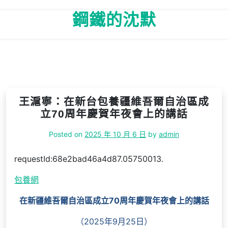
Skip
鋼鐵的沈默
to
content
王滬寧：在新台包養疆維吾爾自治區成
立70周年慶賀年夜會上的講話
Posted on
2025 年 10 月 6 日
by
admin
requestId:68e2bad46a4d87.05750013.
包養網
在新疆維吾爾自治區成立70周年慶賀年夜會上的講話
（2025年9月25日）