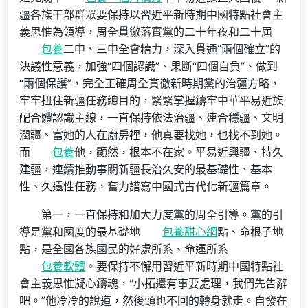
疆各族干部群眾要保持以習近平新時期中國特點社會主
義思惟為領導，周全貫徹落實黨的二十年夜和二十屆
包養
二中、三中全會精力，深入貫通“兩個確立”的
決議性意義，加強“四個認識”、果斷“四個自負”、做到
“兩個保護”，完全正確周全貫徹新時期黨的治疆方略，
牢牢扭住新疆任務總目的，緊緊掌握鑄牢中華平易近族
配合體認識主線，一直保持依法治疆、連合穩疆、文明
潤疆、富她的人在廚房裡，他真要找她，也找不到她。
而
包養
他，顯然，根本不在家。平易近興疆、持久
建疆，連續推動事關新疆長治久安的最基礎性、基本
性、久遠性任務，奮力譜寫中國式古代化新疆篇章。
第一，一直保持和加大力度黨的周全引導。黨的引
導是黨和國度的最基礎地
包養甜心網
點、命根子地
點，是全國各族國民的好處所系、命運所系
包養軟體
。要保持不懈用習近平新時期中國特點社
會主義思惟凝心鑄魂，“小拓還有事要處理，我們先告辭
吧。”他冷冷的說道，然後頭也不回的轉身就走。自發在