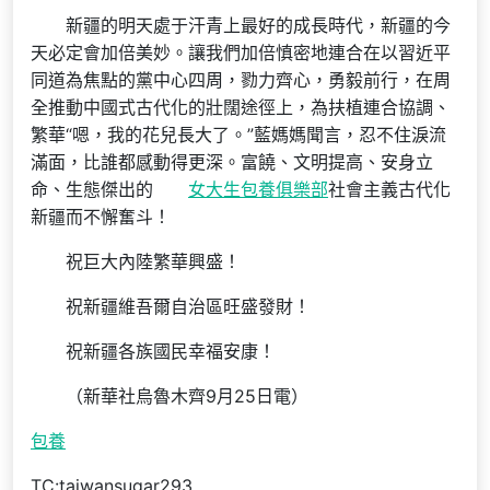
新疆的明天處于汗青上最好的成長時代，新疆的今
天必定會加倍美妙。讓我們加倍慎密地連合在以習近平
同道為焦點的黨中心四周，勠力齊心，勇毅前行，在周
全推動中國式古代化的壯闊途徑上，為扶植連合協調、
繁華“嗯，我的花兒長大了。”藍媽媽聞言，忍不住淚流
滿面，比誰都感動得更深。富饒、文明提高、安身立
命、生態傑出的
女大生包養俱樂部
社會主義古代化
新疆而不懈奮斗！
祝巨大內陸繁華興盛！
祝新疆維吾爾自治區旺盛發財！
祝新疆各族國民幸福安康！
（新華社烏魯木齊9月25日電）
包養
TC:taiwansugar293