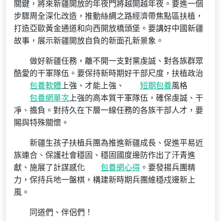
關鍵，將來新疆開放的年夜門將越開越年夜。要進一個
步驟周全深化改造，推動絲綢之路經濟帶焦點區扶植，
打造亞歐黃金通道和向西開放橋頭堡。要講好中國新疆
故事，展示新疆開放自負的新面孔新景象。
做好新疆任務，離不開一支對黨虔誠、對各族群眾
酷愛的干軍隊伍。要保持新時期好干部尺度，扶植政治
包養軟體
上強、才能上強、
短期包養
風格
包養網單次
上強的高本質干軍隊伍，確保虔誠、干
凈、擔負。對持久在下層一線任務的各族干部人才，要
賜與特殊關懷。
新疆生孩子扶植兵團為推進新疆成長、促進平易近
族連合、保護社會穩固、穩固國度邊防作出了汗青進
獻、施展了計謀感化
包養網心得
。要發揚兵團精
力，保持兵地一盤棋，構建新時期兵團維穩戍邊新上
風。
同道們、伴侶們！