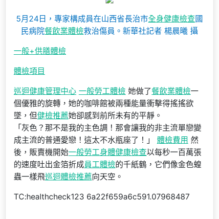
5月24日，專家構成員在山西省長治市
全身健康檢查
國
民病院
餐飲業體檢
救治傷員。新華社記者 楊晨曦 攝
一般+供膳體檢
體檢項目
巡迴健康管理中心
一般勞工體檢
她做了
餐飲業體檢
一
個優雅的旋轉，她的咖啡館被兩種能量衝擊得搖搖欲
墜，但
健檢推薦
她卻感到前所未有的平靜。
「灰色？那不是我的主色調！那會讓我的非主流單戀變
成主流的普通愛戀！這太不水瓶座了！」
體檢費用
然
後，販賣機開始
一般勞工身體健康檢查
以每秒一百萬張
的速度吐出金箔折成
員工體檢
的千紙鶴，它們像金色蝗
蟲一樣飛
巡迴體檢推薦
向天空。
TC:healthcheck123 6a22f659a6c591.07968487