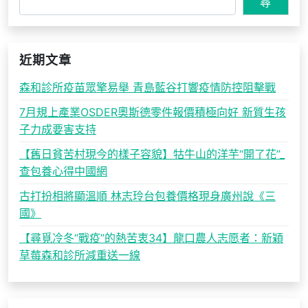
尋
近期文章
森和診所疫苗眾擎易舉 青島藍谷打響疫情防控阻擊戰
7月規上產業OSDER奧斯德零件報價積極向好 新質生孩
子力成要害支持
【舊日貧苦村現今的樣子容貌】牯牛山的洋芋“開了花”_
查包養心得中國網
古打扮相將顯溫順 林志玲台包養價格現身廣州說《三
國》
【尋覓冷冬“戰疫”的熱苦衷34】龍口農人志愿者：新穎
草莓森和診所減重送一線