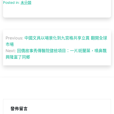
Posted in:
未分類
文
Previous:
中國文具以場景化到九宮格共享立異 翻開全球
章
市場
導
Next:
回僑故事秀傳醫院健檢項目：一片斑蘭葉，噴鼻飄
興隆富了同鄉
覽
發佈留言