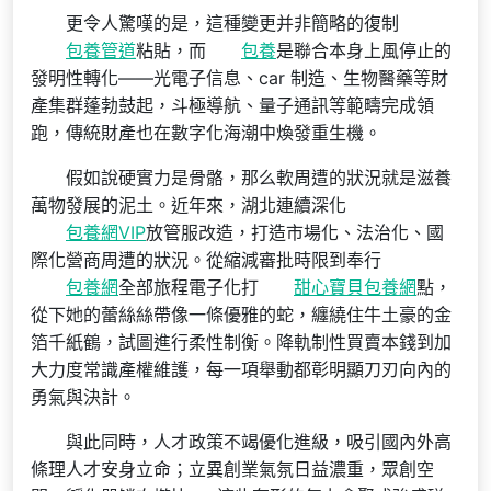
更令人驚嘆的是，這種變更并非簡略的復制
包養管道
粘貼，而
包養
是聯合本身上風停止的
發明性轉化——光電子信息、car 制造、生物醫藥等財
產集群蓬勃鼓起，斗極導航、量子通訊等範疇完成領
跑，傳統財產也在數字化海潮中煥發重生機。
假如說硬實力是骨骼，那么軟周遭的狀況就是滋養
萬物發展的泥土。近年來，湖北連續深化
包養網VIP
放管服改造，打造市場化、法治化、國
際化營商周遭的狀況。從縮減審批時限到奉行
包養網
全部旅程電子化打
甜心寶貝包養網
點，
從下她的蕾絲絲帶像一條優雅的蛇，纏繞住牛土豪的金
箔千紙鶴，試圖進行柔性制衡。降軌制性買賣本錢到加
大力度常識產權維護，每一項舉動都彰明顯刀刃向內的
勇氣與決計。
與此同時，人才政策不竭優化進級，吸引國內外高
條理人才安身立命；立異創業氣氛日益濃重，眾創空