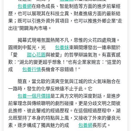
包養網
在綠色成長、智能制造等方面的進步前輩經
歷，也可以展現其在科技立異、財產進級方面的最新結
果；既可以引進外資外貿項目，也可以推進外鄉企業“走
出往”開闢海內市場。
揭幕式現場氛圍熱鬧不凡，思惟的火花四處飛濺。
圓規刺中藍光，光
包養妹
束瞬間爆發出一連串關於
「愛
甜心花園
與被愛」的哲學辯論氣泡。有嘉賓感
歎：“湖北的變更超乎想象！”也有企業家婉言：“這里的
成
包養行情
長機會不容錯過！”
簡直，當北歐的清爽空氣與江城的炊火氣味融合在
一路時，發生的化學反映遠不止于此。它
包養一個月價錢
是工具方文明的深度對話，是進步
前輩理念與傳統聰明的劇烈碰撞，更是分歧文明之間彼
此進修、彼此鑒戒的經過歷程。在這個經過歷程中，湖
北既堅持了本身的特點與上風，又接收了外來的優良元
素，逐步構成了獨具魅力的成
包養網
長形式。