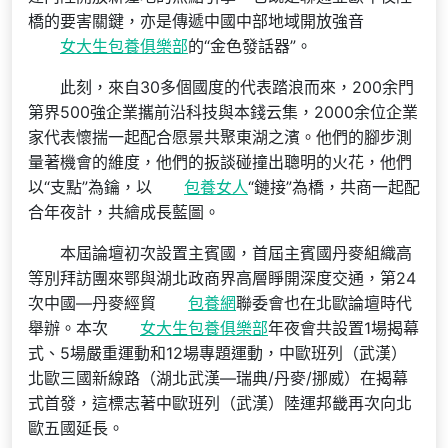
橋的要害關鍵，亦是傳遞中國中部地域開放強音
女大生包養俱樂部
的“金色發話器”。
此刻，來自30多個國度的代表踏浪而來，200余門
第界500強企業攜前沿科技與本錢云集，2000余位企業
家代表懷揣一起配合愿景共聚東湖之濱。他們的腳步測
量著機會的維度，他們的扳談碰撞出聰明的火花，他們
以“支點”為鑰，以
包養女人
“鏈接”為橋，共商一起配
合年夜計，共繪成長藍圖。
本屆論壇初次設置主賓國，首屆主賓國丹麥組織高
等別拜訪團來鄂與湖北政商界高層睜開深度交通，第24
次中國—丹麥經貿
包養網
聯委會也在北歐論壇時代
舉辦。本次
女大生包養俱樂部
年夜會共設置1場揭幕
式、5場嚴重運動和12場專題運動，中歐班列（武漢）
北歐三國新線路（湖北武漢—瑞典/丹麥/挪威）在揭幕
式首發，這標志著中歐班列（武漢）陸運邦畿再次向北
歐五國延長。