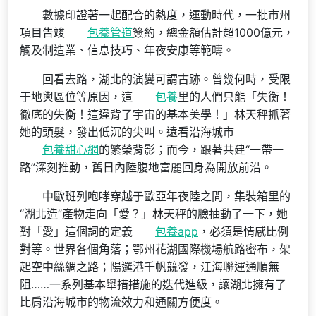
數據印證著一起配合的熱度，運動時代，一批市州
項目告竣
包養管道
簽約，總金額估計超1000億元，
觸及制造業、信息技巧、年夜安康等範疇。
回看去路，湖北的演變可謂古跡。曾幾何時，受限
于地輿區位等原因，這
包養
里的人們只能「失衡！
徹底的失衡！這違背了宇宙的基本美學！」林天秤抓著
她的頭髮，發出低沉的尖叫。遠看沿海城市
包養甜心網
的繁榮背影；而今，跟著共建“一帶一
路”深刻推動，舊日內陸腹地富麗回身為開放前沿。
中歐班列咆哮穿越于歐亞年夜陸之間，集裝箱里的
“湖北造”產物走向「愛？」林天秤的臉抽動了一下，她
對「愛」這個詞的定義
包養app
，必須是情感比例
對等。世界各個角落；鄂州花湖國際機場航路密布，架
起空中絲綢之路；陽邏港千帆競發，江海聯運通順無
阻……一系列基本舉措措施的迭代進級，讓湖北擁有了
比肩沿海城市的物流效力和通關方便度。