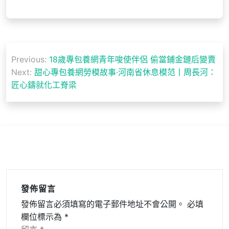
文
Previous:
18歲專包養網青年唆使伴侶 偷當鋪金鏈后變賣
章
Next:
甜心專包養網勞模故事·河南省休息模范丨周長河：
導
匠心鑄就化工脊梁
覽
發佈留言
發佈留言必須填寫的電子郵件地址不會公開。
必填
欄位標示為
*