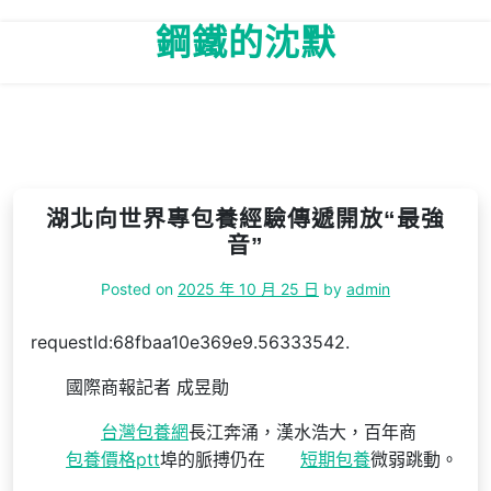
Skip
鋼鐵的沈默
to
content
湖北向世界專包養經驗傳遞開放“最強
音”
Posted on
2025 年 10 月 25 日
by
admin
requestId:68fbaa10e369e9.56333542.
國際商報記者 成昱勛
台灣包養網
長江奔涌，漢水浩大，百年商
包養價格ptt
埠的脈搏仍在
短期包養
微弱跳動。