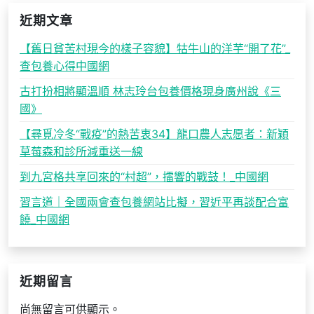
近期文章
【舊日貧苦村現今的樣子容貌】牯牛山的洋芋“開了花”_
查包養心得中國網
古打扮相將顯溫順 林志玲台包養價格現身廣州說《三
國》
【尋覓冷冬“戰疫”的熱苦衷34】龍口農人志愿者：新穎
草莓森和診所減重送一線
到九宮格共享回來的“村超”，擂響的戰鼓！_中國網
習言道｜全國兩會查包養網站比擬，習近平再談配合富
饒_中國網
近期留言
尚無留言可供顯示。