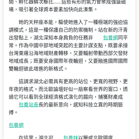
間、孵化器鱗次櫛比……這些有形的氣力會聚成強盛磁
場，吸引著全球資本要素加快向此湊集。
她的天秤座本能，驅使她進入了一種極端的強迫協
調模式，這是一種保護自己的防禦機制。站在新的汗青
出發點上，湖北深知本身肩負的任務非
包養網
同平
常。作為中國中部地域突起的主要計謀支點，既要承接
台灣東邊沿海地域財產轉移，又要輻射帶動西部欠發財
地域成長；既要安身國際年夜輪迴，又要融進國際國際
雙輪迴彼此增進的新格式。
這請求湖北必需具有更高的站位、更寬的視野、更
年夜的格式。而北歐論壇好似一扇察看世界的窗口，透
過它可以看到全球經濟格式演化的趨向，捕獲財產成
包養站長
長的最新意向，感知科技立異的時期脈
搏。
包養網
在這里，湖北可
包養妹
以鑒戒北歐國度