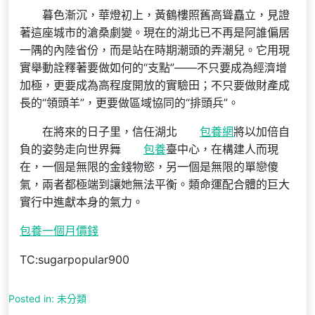
暮色漸沉，華燈初上，黃鶴樓照舊高聳矗立，見證
著這座城市的滄桑劇變。現在的湖北已不再是阿誰偏居
一隅的內陸省份，而是站在時期潮頭的弄潮兒。它用現
實舉動詮釋著要做如何的“支點”——不只要成為經濟增
加極，更要成為高程度開放的實驗田；不只要做財產成
長的“領頭羊”，更要做區域協同的“排頭兵”。
在將來的日子里，信任湖北
包養網
將以加倍自
負的姿勢走向世界舞
包養
臺中心，在構建人而現
在，一個是無限的金錢物慾，另一個是無限的單戀傻
氣，兩者都極端到讓她無法平衡。類命運配合體的巨大
實行中進獻本身的氣力。
包養一個月價錢
TC:sugarpopular900
Posted in: 未分類