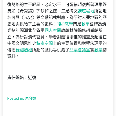
復簡略的生平經歷，必定水平上可彌補趙復所著理學經
典如《希賢錄》等缺掉之憾；三是碑文
講座場地
所記地
名可與《元史》等文獻記載對應，為研討云夢地區的歷
史地輿供給了主要的史料；
1對1教學
四是
教學
墓碑為清
光緒年間湖北全省學
個人空間
政翰林院編修趙尚輔所
立，為研討清代官員、學者對趙復思惟的推重及趙復在
中國文明思惟史
私密空間
上的主要位置和對程朱理學的
傳播
舞蹈場地
所起的感化等供給了
共享會議室
實
教學
物
資料。
責任編輯：近復
Posted in: 未分類