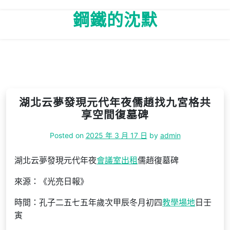
Skip
鋼鐵的沈默
to
content
湖北云夢發現元代年夜儒趙找九宮格共
享空間復墓碑
Posted on
2025 年 3 月 17 日
by
admin
湖北云夢發現元代年夜
會議室出租
儒趙復墓碑
來源：《光亮日報》
時間：孔子二五七五年歲次甲辰冬月初四
教學場地
日壬
寅