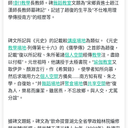
師
1對1教學
長教師。碑
舞蹈教室
文題為“宋鄉貢進士趙江
漢師長教師墓碑記”，記述了趙復的生平及“不仕唯用理
學傳授南方”的經歷等。
碑文所記與《元史》的記載較
講座場地
為類似。《元史
教學場地
·列傳第七十六》的《儒學傳》之首即為趙復，
記載“復以所記程、朱所著諸
個人空間
經傳
教學
注，盡錄
以付樞”。元世祖時，他講授于太極書院。“
瑜伽教室
又
取伊尹、顏淵言行，作《希賢錄》，使學者知所向慕，
然后求端用力之
個人空間
方備矣……南方知有程、朱之
學，自復始。”并
舞蹈場地
評
聚會場地
價
共享空間
他“復
為人，樂易而廉潔，雖居燕，不忘故鄉。與人交，尤篤
分誼”。
據碑文題銘，碑文為“欽命提督湖北全省學政翰林院編修