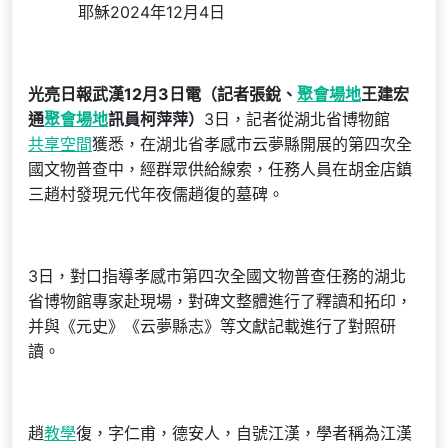
耶穌2024年12月4日
光亮日報武漢12月3日電（記者張銳、
聚會場地
王建宏
通
聚會場地
訊員柯萍萍）
3日，記者從湖北省博物館
共享空間
獲悉，在湖北省孝感市云夢縣開展的第四次全
國文物普查中，經群眾供給線索，任務人員在胡金店鎮
三趙村發現元代年夜儒趙復的墓碑。
3日，對口指導孝感市第四次全國文物普查任務的湖北
省博物館專家赴現場，對碑文整體進行了釋讀和拓印，
并與《元史》《云夢縣志》等文獻記載進行了對照研
讀。
趙
教學
復，字仁甫，德安人，自號江漢，學者稱為江漢