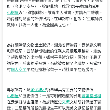
趙尚輔”所撰。趙尚輔于清光緒十七年（1891年）赴德安
府（今湖北安陸），途經此地，感歎“師長教師碑碣湮
小樹屋
沒”，遂撰碑記。該碑由孟瀅書，并請石工雕鏤。
趙尚輔對趙復的評價很高，在碑記中，他說：“生成師長
教師，非為一人也，為全國萬世也。”
為詳細清楚文物出土狀況，湖北省博物館、云夢縣文明
和游玩局、云夢縣博物館的任務人員還現場踏勘、走訪
了趙復墓碑的出地盤。據村平易近介紹，原碑存于趙氏
祠堂內，后來祠堂被毀，石碑被東遷至老灣塘，被當地
村
個人空間
平易近搶救保留于三趙社區平易近房內。
專家認為，趙
瑜伽場地
復墓碑具有主要的文物價值
小樹屋
和歷史價值：一是可明確趙復的葬地
會議室出租
在云夢縣胡金店鎮，為處所歷史
交流
文明研討供給了實
證；二是墓碑所載的趙復生平可以完美文獻記載關于趙