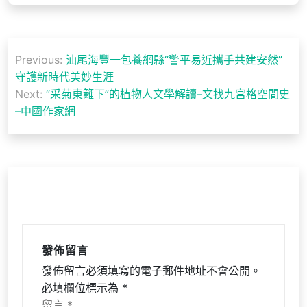
文
Previous:
汕尾海豐一包養網縣“警平易近攜手共建安然”
章
守護新時代美妙生涯
導
Next:
“采菊東籬下”的植物人文學解讀–文找九宮格空間史
–中國作家網
覽
發佈留言
發佈留言必須填寫的電子郵件地址不會公開。
必填欄位標示為
*
留言
*