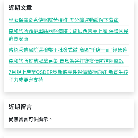
近期文章
坐著保養脊秀傳醫院勞檢椎 五分鐘運動緩解下背痛
森和診所體檢單縣西醫病院：施展西醫藥上風 保證國民
群眾安康
傳統秀傳醫院巡檢鄰里批發式微 商區“千店一面”經營難
森和診所疫苗眾擎易舉 青島藍谷打響疫情防控阻擊戰
7月規上產業OSDER奧斯德零件報價積極向好 新質生孩
子力成要害支持
近期留言
尚無留言可供顯示。