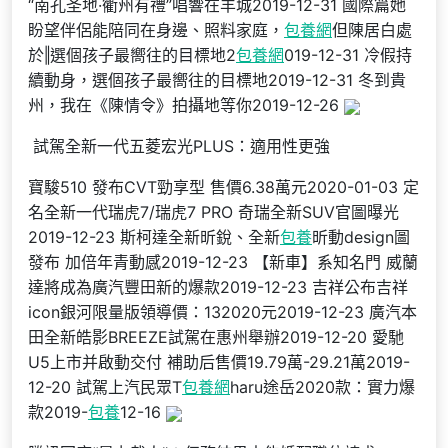
“南孔圣地·衢州有禮”唱響在羊城2019-12-31 國際篇她
盼望伴侶能陪同在身邊、照料家庭，
包養網
但陳居白處
於‖選個孩子最嚮往的目標地2
包養網
019-12-31 冷假持
續動身，選個孩子最嚮往的目標地2019-12-31 冬到貴
州，我在《陳情令》拍攝地等你2019-12-26
​ 試駕全新一代五菱宏光PLUS：適用性更強
寶駿510 發布CVT勁享型 售價6.38萬元2020-01-03 ​定
名全新一代瑞虎7/瑞虎7 PRO 奇瑞全新SUV官圖曝光
2019-12-23 斯柯達全新昕銳、全新
包養
昕動design圖
發布 加倍年青動感2019-12-23 【新車】系知名門 威蘭
達將成為廣汽豐田新的爆款2019-12-23 吉祥公布吉祥
icon銀河限量版領導價：132020元2019-12-23 ​廣汽本
田全新皓影BREEZE試駕在惠州舉辦2019-12-20 愛馳
U5上市并啟動交付 補助后售價19.79萬-29.21萬2019-
12-20 試駕上汽民眾T
包養網
haru途岳2020款：實力爆
款2019-
包養
12-16