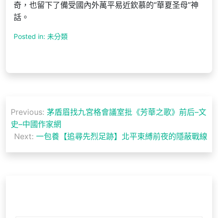
奇，也留下了備受國內外萬平易近欽慕的“華夏圣母”神
話。
Posted in: 未分類
文
Previous:
茅盾眉找九宮格會議室批《芳華之歌》前后–文
章
史–中國作家網
導
Next:
一包養【追尋先烈足跡】北平束縛前夜的隱蔽戰線
覽