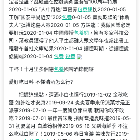
定者是誰？謎底盡在姑蘇美術畫賽會100周年特展
2020-01-05 “人中奇逸”筆寫赤
包養網
忱2020-01-05
正解“國泰平易近安”202
包養
0-01-05 轟動乾隆的“休斯
夫人”號禮炮傷人案2020-01-05 方錦龍：我做國樂必定
要好玩2020-01-04 中國傳授
包養網
，擁有多家科技公
司，葉教員獲得了他人平生都難大眾文學年夜系出書工
程發布首批文庫結果2020-01-04 讀懂時期，從讀懂說
話開端2020-01-04
包養
包養
干杯！十月里多個德
包養
國啤酒節開鑼
愛好吃日料 不懂清酒怎么行?
——把握這幾點，清酒小白也懂行2019-12-02 金秋吃
蟹 如許吃才安康2019-09-24 炎炎夏季來份涼菜才是正
派事2019-07-10 一年一度鯡魚節來襲 就問你敢不敢
吃？2019-07-01 最佳賞味期 搶鮮當造夏味道2019-05-
31 初夏蒲月 白蘆筍相伴2019-05-16 又到海鮮季 不這
么吃就白瞎了！2019-05-06 春日食游 美味先行2019-