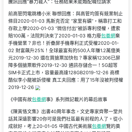
騰訊回應“暴力裁人”：任務結果未能婚配職位請求
前高管閃電跳槽小米 聯想回應：與高管均簽有競業制止
條目2020-01-03 馬斯克否定 “家里有礦”，稱靠打工和
存款上學2020-01-03 “微信付出”被訴專利侵權，遭索
賠100萬，法院判決來了2020-01-03 格力廢
包養網
棄
手機營業？非也！折疊屏手機專利正式受權2020-01-
02 財富飆升25%！全球最富有的500人年賺1.2萬億美
元2019-12-30 還在買搶票加快包？專家稱12306已屏
障多個搶票軟件2019-12-30 通訊存儲合一！5G超等
SIM卡正式上市，容量最高達128GB2019-12-26 商標
酷似李小龍被訴侵權 真工夫回應：用了15年沒被判侵權
2019-12-26
《中國有故
包養網
事》系列微記載片的幕后故事
《陳寅恪文集》出書40周年事念，文史專家齊聚一堂共
話其深遠影響20你可是我們社區最有前程的人了。從小
成就好，考上20-01-05 中國古代美術展
包養網
覽的奠