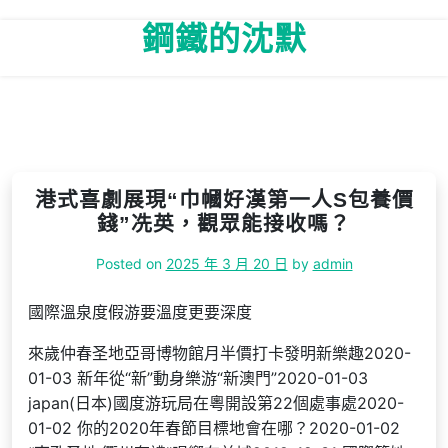
Skip
鋼鐵的沈默
to
content
港式喜劇展現“巾幗好漢第一人S包養價
錢”冼英，觀眾能接收嗎？
Posted on
2025 年 3 月 20 日
by
admin
國際溫泉度假游要溫度更要深度
來歲仲春圣地亞哥博物館月半價打卡發明新樂趣2020-
01-03 新年從“新”動身樂游“新澳門”2020-01-03
japan(日本)國度游玩局在粵開設第22個處事處2020-
01-02 你的2020年春節目標地會在哪？2020-01-02