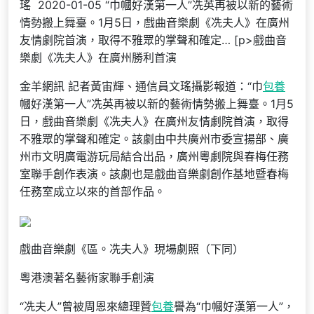
瑤 2020-01-05 “巾幗好漢第一人”冼英再被以新的藝術
情勢搬上舞臺。1月5日，戲曲音樂劇《冼夫人》在廣州
友情劇院首演，取得不雅眾的掌聲和確定… [p>戲曲音
樂劇《冼夫人》在廣州勝利首演
金羊網訊 記者黃宙輝、通信員文瑤攝影報道：“巾
包養
幗好漢第一人”冼英再被以新的藝術情勢搬上舞臺。1月5
日，戲曲音樂劇《冼夫人》在廣州友情劇院首演，取得
不雅眾的掌聲和確定。該劇由中共廣州市委宣揚部、廣
州市文明廣電游玩局結合出品，廣州粵劇院與春梅任務
室聯手創作表演。該劇也是戲曲音樂劇創作基地暨春梅
任務室成立以來的首部作品。
戲曲音樂劇《區。冼夫人》現場劇照（下同）
粵港澳著名藝術家聯手創演
“冼夫人”曾被周恩來總理贊
包養
譽為“巾幗好漢第一人”，