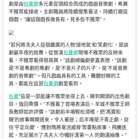
劇是由
包養網
多元素從頭組合而成的戲曲音樂劇，希冀
不雅眾能接收。主創職員將陸續搜集看法，持續打磨這
個戲，“讓這個戲長做長有，見多些不雅眾”。
“若何將冼夫人這個嚴厲的人物‘接地氣’和‘笑劇化’，是該
劇最年夜的挑釁。從首演
包養網
現場不雅眾的反映來
看，不雅眾看得很高興。”該劇總編劇麥嘉表現，“該劇
是‘不是粵劇的粵劇’，是‘不是片子的片子’，是‘不是音樂
劇的音樂劇’”。但凡戲曲具有的工具，難聽好睇的工
具，都能在這部
包養網
劇里看到。
包養
“這是一部能讓不雅眾坐得上去、睇到開頭的出色劇
目，值回票價。”不雅看了首場表演后，羊城不雅眾王師
長教師如許評價，“該劇前半場輕松滑稽，把‘馮寶和
親’的故事娓娓道來，令人著迷；后半場是汗青正劇，捉
住‘平定兵變’、‘應對隋將韋洸威脅’等重點故事，飛騰迭
起，充足展示了冼夫人‘巾幗好漢第一人’的飽滿抽像。”