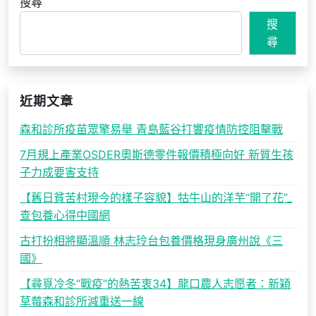
搜尋
搜
尋
近期文章
森和診所疫苗眾擎易舉 青島藍谷打響疫情防控阻擊戰
7月規上產業OSDER奧斯德零件報價積極向好 新質生孩
子力成要害支持
【舊日貧苦村現今的樣子容貌】牯牛山的洋芋“開了花”_
查包養心得中國網
古打扮相將顯溫順 林志玲台包養價格現身廣州說《三
國》
【尋覓冷冬“戰疫”的熱苦衷34】龍口農人志愿者：新穎
草莓森和診所減重送一線