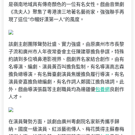
是嶺南地域具有傳奇顏色的一位有名女性。戲曲音樂劇
《冼夫人》聚集了粵港澳三地著名藝術家，強強聯手再
現了這位“巾幗好漢第一人”的風度。
該劇主創團隊聲勢壯盛、實力強盛，由原廣州市市長黎
子流和廣州市人年夜常委會主任陳建華擔負參謀，特殊
約請到多位噴鼻港影視界、戲劇界名家結合創作，由有
名導演、編劇、演員黃百叫擔負監制，有名導演高志森
擔負總導演，有名舞臺劇演員焦媛擔負履行導演，有名
演員麥嘉擔負總編劇，有名作詞人鄭國江擔負填詞。此
外，戲曲導演張磊等主創職員均為邊疆優
包養網
良創作
人才。
在演員聲勢方面，該劇由廣州粵劇院名家新秀攜手歸
納。國度一級演員、紅派藝術傳人、梅花獎得主蘇春梅