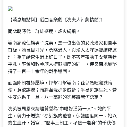
【消息加點料】戲曲音樂劇《冼夫人》劇情簡介
南北朝時代，群雄逐鹿，烽火紛飛。
嶺南高涼俚族男子冼英，是一位出色的女政治家和軍事
首級。她鼠目寸光，勇略過人，與漢人太守馮寶結成連
理；為了給蒼生過上好日子，她不吝年夜動干戈幫朝廷
平亂，率領和教導族人擁戴國度的同一，使嶺南地域堅
持了一百一十余年的戰爭穩固。
面臨隋朝雄師壓境，抨擊打擊嶺南；孫兒馮暄殺戮隋
使，意欲謀逆；隋將韋洸步步威脅；平易近族生死、蒼
生安危系于一旦，八十高齡的冼英將若何決定？
冼英被周恩來總理贊譽為“巾幗好漢第一人”。她的平
生，努力于增進平易近族的融會，保護國度同一。她以
終生血汗，譜寫了“歷事三朝主，孑然一老身”的千秋傳