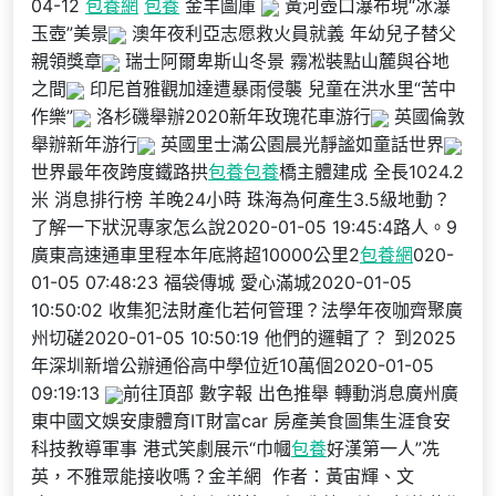
04-12
包養網
包養
金羊圖庫
黃河壺口瀑布現“冰瀑
玉壺”美景
澳年夜利亞志愿救火員就義 年幼兒子替父
親領獎章
瑞士阿爾卑斯山冬景 霧凇裝點山麓與谷地
之間
印尼首雅觀加達遭暴雨侵襲 兒童在洪水里“苦中
作樂”
洛杉磯舉辦2020新年玫瑰花車游行
英國倫敦
舉辦新年游行
英國里士滿公園晨光靜謐如童話世界
世界最年夜跨度鐵路拱
包養
包養
橋主體建成 全長1024.2
米 消息排行榜 羊晚24小時 珠海為何產生3.5級地動？
了解一下狀況專家怎么說2020-01-05 19:45:4路人。9
廣東高速通車里程本年底將超10000公里2
包養網
020-
01-05 07:48:23 福袋傳城 愛心滿城2020-01-05
10:50:02 收集犯法財產化若何管理？法學年夜咖齊聚廣
州切磋2020-01-05 10:50:19 他們的邏輯了？ 到2025
年深圳新增公辦通俗高中學位近10萬個2020-01-05
09:19:13
前往頂部 數字報 出色推舉 轉動消息廣州廣
東中國文娛安康體育IT財富car 房產美食圖集生涯食安
科技教導軍事 港式笑劇展示“巾幗
包養
好漢第一人”冼
英，不雅眾能接收嗎？金羊網 作者：黃宙輝、文