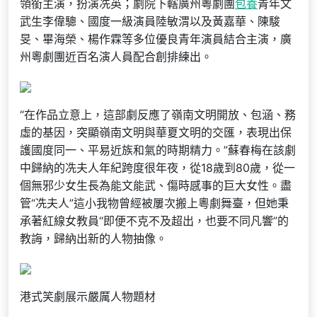
領銜主演，扮演冼英；劇院下轄廣州粵劇團
包養
青年文
武生李偉驄、國度一級演員陸敏渭以及黃嘉華、陳駿
旻、畢海榮、楊作霖等多位優良青年演員結合主演，廣
州粵劇團近百名演人員配合創排練出。
“在作品立意上，這部劇反應了嶺南文明開放、包涵、務
虛的基因，突顯嶺南文明與華夏文明的交匯，表現出保
護國度同一、平易近族和氣的時期精力。”蘇春梅在該劇
中歸納的冼夫人年紀跨度很年夜，從18歲到80歲，從一
個無邪少女生長為能文能武、傷時感事的巨大女性。盡
管“冼夫人”這小我物曾經被屢次搬上粵劇舞臺，但她秉
承著紅線女教員“即便不克不及超出，也要不同凡響”的
教誨，歸納出新的人物抽像。
港式笑劇展示嚴厲人物題材