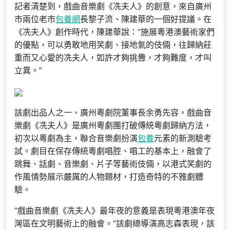
記者清楚到，戲曲音樂劇《冼夫人》的創意，來自廣州
市兩位老市
包養網
長黎子流、陳建華的一個好提議。在
《冼夫人》創作時代，陳建華說：“施展粵港澳藝術家們
的優點，可以勇敢地用笑劇、接地氣的伎倆，往歸納莊
重而又心愛的冼夫人，如許才夠挑釁，才夠難度，才叫
立異。”
該劇出品人之一、廣州粵劇院董事長余勇先容，戲曲音
樂劇《冼夫人》是廣州粵劇團打破傳統粵劇歸納方法，
初次以粵劇為主，聯合音樂劇扮演
包養
元素的新測驗考
試。劇目在保存傳統粵劇唱腔、唱工的基本上，融會了
跳舞、話劇、音樂劇、片子等藝術伎倆，以港式笑劇的
作風情勢展示嚴厲的人物題材，打造奇特的不雅劇體
驗。
“戲曲音樂劇《冼夫人》最年夜的意義是表現粵港澳年夜
灣區在文明藝術上的融會。”該劇總導演高志森表現，該