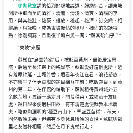
瑜伽教室
詞的恰到好處地論述、歸納綜合。讀東坡
詞所相繼而至的清雅、清麗、清淺、清爽、清曠的享
用，與其雄壯、雄豪、雄放、雄起、雄渾，訂交織，相
繾綣，相詠嘆，成為東坡獨佔的境界、獨佔的說話特
點。徐剛詞窮，且重復半塘白叟一問：“蘇其殆仙乎？”
“東坡”來歷
蘇軾在“烏臺詩案”后，被貶至黃州，最後居定惠
院，后遷至長江邊上的臨皋亭。蘇軾愛好這個處所，近
有荒原綿延、土壤芳香；遠看年夜江在看、浪花怒放，
不亦樂乎？但更實際的題目綿亙在前：吃飯題目。到黃
州的第二年，在伴侶的輔助下，蘇軾租得黃州城外五十
余畝荒地，置辦一應耕具，開荒種菜，或喝酒于友朋
處，越日醒來便躬耕田畝，有不清楚處便就教本地農
夫，略似陶淵明的“種豆南山下，草盛豆苗稀”。秋天，
固然收獲未幾，但總有本身休息所獲的喜悅。蘇軾與鄰
里老友碰杯相慶，然后在月下曳杖行走：