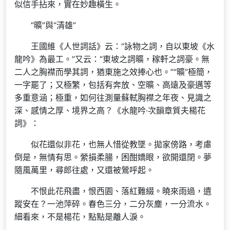
似信手拈來，實在妙趣橫生。
“曠”與“清雄”
王國維《人世詞話》云：“詠物之詞，自以東坡《水
龍吟》為最工。”又云：“東坡之詞曠，稼軒之詞豪。無
二人之胸襟而學其詞，猶東施之效捧心也。”“曠”極簡，
一字罷了；又極繁，包括有奔放、空曠、高遠及豪邁等
多重意涵；極重，如何往測量蘇軾胸襟之年夜、見識之
深、感情之厚、境界之高？《水龍吟·次韻章質夫楊花
詞》：
似花還似非花，也無人惜從教墜。拋家傍路，考慮
倒是，無情有思。縈損柔腸，困酣嬌眼，欲開還閉。夢
隨風萬里，尋郎往處，又還被鶯呼起。
不恨此花飛盡，恨西園、落紅難綴。曉來雨過，遺
蹤安在？一池萍碎。春色三分，二分灰塵，一分流水。
細看來，不是楊花，點點是離人淚。