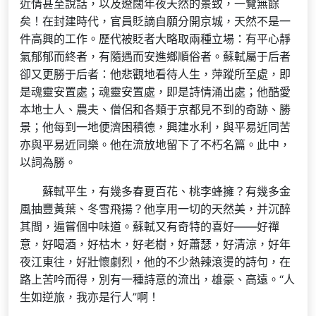
近情甚至說話，以及遼闊年夜天然的景致，一覽無餘
矣！在封建時代，官員貶謫自願分開京城，天然不是一
件高興的工作。歷代被貶者大略取兩種立場：有平心靜
氣郁郁而終者，有隨遇而安進鄉順俗者。蘇軾屬于后者
卻又更勝于后者：他悲觀地看待人生，萍蹤所至處，即
是魂靈安置處；魂靈安置處，即是詩情涌出處；他酷愛
本地士人、農夫、僧侶和各類于京都見不到的奇跡、勝
景；他每到一地便濟困積德，興建水利，與平易近同苦
亦與平易近同樂。他在流放地留下了不朽名篇。此中，
以詞為勝。
蘇軾平生，有幾多春夏百花、桃李蜂擁？有幾多金
風抽豐黃葉、冬雪飛揚？他享用一切的天然美，并沉醉
其間，遍嘗個中味道。蘇軾又有奇特的喜好——好禪
意，好喝酒，好枯木，好老樹，好蕭瑟，好清涼，好年
夜江東往，好壯懷劇烈，他的不少熱辣滾燙的詩句，在
路上苦吟而得，別有一種詩意的流出，雄豪、高遠。“人
生如逆旅，我亦是行人”啊！