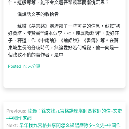
仁。這般等等，能不令文壇吾輩羨慕而慚愧沉思？
漢說話文字的收拾者
蘇轍《墓志銘》還流露了一些可貴的信息，蘇軾“初
好賈誼、陸贄書”“詩本似李、杜，晚喜陶淵明”，愛好莊
子、釋道，作《中庸論》《論語說》《書傳》等。在蘇
東坡生長的分歧時代，無論愛好若何轉變，他一向是一
個孜孜不倦的寫作者，是中
Posted in: 未分類
文
Previous:
陸灝：徐文找九宮格講座堪師長教師的信–文史
章
–中國作家網
導
Next:
早年找九宮格共享間怎么過陽歷除夕–文史–中國作