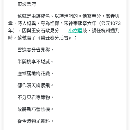
東坡樂府
蘇軾是由詩成名、以詩進詞的。他寫春分，寫春與
雪，時人訝異，夸為怪傑。宋神宗熙寧六年（公元1073
年），因與王安石政見分
小樹屋
歧，調任杭州通判
時，蘇軾寫了《癸丑春分后雪》：
雪進春分省見稀，
半開桃李不堪威。
應慚落地梅花識，
卻作漫天柳絮飛。
不分東君專節物，
故將新巧發陰機。
從今造物尤難料，