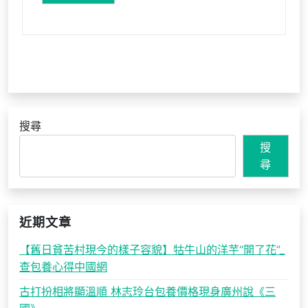
搜尋
搜
尋
近期文章
【舊日貧苦村現今的樣子容貌】牯牛山的洋芋“開了花”_
查包養心得中國網
古打扮相將顯溫順 林志玲台包養價格現身廣州說《三