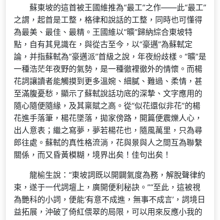
蘇東坡的這首被王國維推為“最工”之作——此“最工”
之謂，起首是工整，格律和說話的工整，同時也可懂得
為最美、最佳、最精。王國維以“曠”歸納綜合東坡特
點，自有其見識在，與從古至今，以“豪邁”為蘇軾定
論，并指蘇軾為“豪邁派”首級之說，年夜紛歧樣。“曠”是
一種浩茫年夜野的氣勢，是一種徹裡徹外的情懷。而楊
花詞讓讀者能觸摸到更多溫婉、細膩、難過、柔情，甚
至滿腹憂愁，顯示了蘇軾說話功底的深摯、文字應用的
隨心隨便隨緣，及其稟賦之高。從“似花還似非花”的楊
花進手落筆，楊花墜落，拋家傍路，開篇便震爍人心，
出人意表；繼之寫夢，夢若楊花也，隨風萬里，只為尋
郎往處。蘇軾的真性格流淌，花與景與人之間互為聯繫
關係，而又昏黃模糊，境界出矣！佳句出矣！
龍榆生說：“東坡詞既以開闢氣度為務，解脫聲律約
束，遂于一代詞壇上，廣開便利秘訣。”“至此，這被視
為艷科的小詞，便能‘有意不成進，無事不成言’，詞境日
益拓展，沖破了倚紅偎翠的局限，可以用來反應小我的