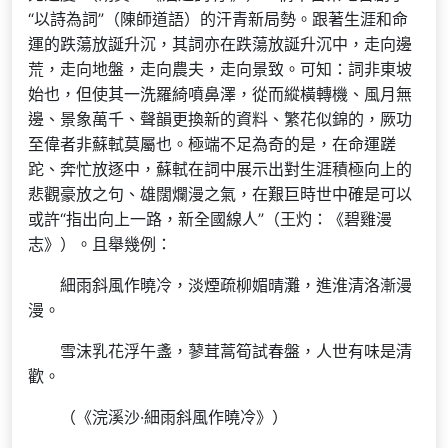
“以詩為詞”（陳師道語）的汗青新局勢。跟著生涯和命
運的跌蕩放誕升沉，其詞亦在跌蕩放誕升沉中，走向邊
荒，走向地盤，走向農夫，走向景致。可知：詞非東坡
始也，但使其一洗羅綺噴鼻澤，從而縱橫轉機、風月無
邊、景象萬千、聲韻更換新的資料、繁花似錦的，厥功
至偉者非蘇軾莫屬也。極端不足為奇的是，在命運蹉
跎、奔忙放逐中，蘇軾在詞中展示出對生涯積極向上的
悲觀豪放之句、雄闊爛漫之氣，在艱巨時世中確是可以
或許“指出向上一路，新全國線人”（王灼：《碧雞漫
志》）。且舉幾例：
細雨斜風作曉冷，淡煙疏柳媚晴灘，進淮清洛漸漫
漫。
雪沫乳花浮午盞，蓼茸蒿筍試春盤，人世有味是清
歡。
（《浣溪沙·細雨斜風作曉冷》）