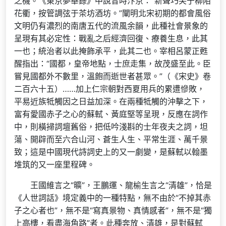
之機。《東京夢華錄》中說昔時汴京：“新聲巧笑于柳陌
花衢，按管調弦于茶坊酒坊。”闡明北宋初期的都會風俗
文明仍有濃烈的南唐五代的流風余韻，此種社會景象的
呈現有其必定性：戰亂之后經濟回復、療養生息，此其
一也；統治者以此掩飾承平，此其二也。宰相呂蒙正甦
醒指出：“國都，皇帝地點，士庶走集，故茂盛至此。臣
嘗見國都外不數里，溫飽而逝世者甚眾。”（《宋史》卷
二百六十五）……加上仁宗朝對西夏用兵的累遭慘敗，
平易近族牴觸因之日益加深。在兩種牴觸的沖擊之下，
富有愛國赤子之心的蘇軾、黃庭堅等呈現，反應在詞作
中，則橫掃詞壇舊俗，把低吟淺斟的士年夜夫之詞，坦
蕩、開辟而至六合山河、蒼生人生、平常生涯、萬千景
致；這是中國現代詩詞史上的又一劇變，是蘇軾以翰墨
堆筑的又一座里程碑。
王國維言之“曠”，王鵬運、龍榆生言之“清雄”，恰是
《人世詞話》境定義中的一種特點，無不由於“不掉其赤
子之心者也”，無不是“寫真景物、真情感者”，無不是“獨
上高樓，看盡海角路”者。此種奔放、清雄，是對蘇軾