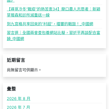
國》
【尋覓冷冬“戰疫”的熱苦衷34】龍口農人志愿者：新穎
草莓森和診所減重送一線
到九宮格共享回來的“村超”，擂響的戰鼓！_中國網
習言道｜全國兩會查包養網站比擬，習近平再談配合富
饒_中國網
近期留言
尚無留言可供顯示。
彙整
2026 年 8 月
2026 年 7 月