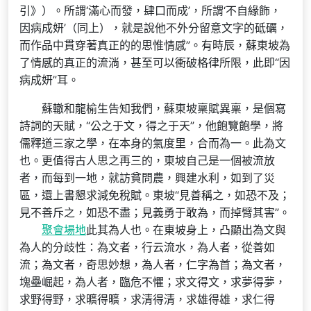
引》）。所謂‘滿心而發，肆口而成’，所謂‘不自緣飾，
因病成妍’（同上），就是說他不外分留意文字的砥礪，
而作品中貫穿著真正的的思惟情感”。有時辰，蘇東坡為
了情感的真正的流淌，甚至可以衝破格律所限，此即“因
病成妍”耳。
蘇轍和龍榆生告知我們，蘇東坡稟賦異稟，是個寫
詩詞的天賦，“公之于文，得之于天”，他飽覽飽學，將
儒釋道三家之學，在本身的氣度里，合而為一。此為文
也。更值得古人思之再三的，東坡自己是一個被流放
者，而每到一地，就訪貧問農，興建水利，如到了災
區，還上書懇求減免稅賦。東坡“見善稱之，如恐不及；
見不善斥之，如恐不盡；見義勇于敢為，而掉臂其害”。
聚會場地
此其為人也。在東坡身上，凸顯出為文與
為人的分歧性：為文者，行云流水，為人者，從善如
流；為文者，奇思妙想，為人者，仁字為首；為文者，
塊壘崛起，為人者，臨危不懼；求文得文，求夢得夢，
求野得野，求曠得曠，求清得清，求雄得雄，求仁得