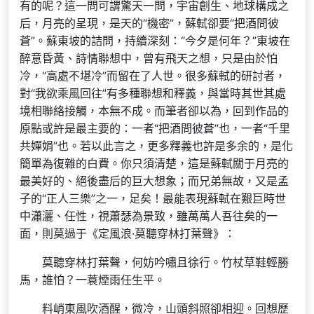
有的呢？這一問可謂驚天一問，宇宙創生、地球構成之
后，月亮的呈現，是天的“機密”，蘇軾卻要“把酒問彼
蒼”。蘇東坡的詰問，持續深刻：“今夕是何年？”東坡在
醉意昏黃、詩情聯想中，曾有飛天之想，只是由於怕
冷，“高處不堪冷”而留在了人世。很多蘇軾的研討者，
對“我欲乘風回往”有多種聯想和釋義，與當時其世其處
境相聯絡接觸，本無不成。而筆者卻以為，回到作品的
原點或許是最主要的：一者“把酒問彼蒼”也，一者“千里
共嬋娟”也。若以此言之，更多釋義也許是多余的，是化
簡單為復雜的白費。你只須清楚，這是蘇軾關于月亮的
最美好的、絕後盡后的巨大想象；而兄弟無故，又是孟
子的“正人三樂”之一，足矣！最能表現蘇軾在艱巨時世
中瀟灑、任性，視蕭瑟為景致，雖萬萬人吾往矣的一
面，則莫過于《定風浪·莫聽穿林打葉聲》：
莫聽穿林打葉聲，何妨吟嘯且徐行。竹杖草鞋輕勝
馬，誰怕？一蓑煙雨任生平。
料峭東風吹酒醒，微冷，山頭斜照卻相迎。回想歷