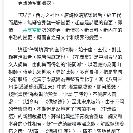
更熱須留御臘衣。
“東君”，西方之神也。唐詩極端繁榮過后，經五代
而趙宋，無疑會見臨一場變更，起首是詩體的變更，即
情
共享空間
勢的變更，新情勢、新資料、新內在的
事務的變更，概而言之是文字和境界的變更。
這種“倚聲填詞”的全新情勢，始于唐、五代，對此
頗有進獻者，晚唐溫庭筠也。《花間集》是中國最早的
文人詞集，由此集而得名的“花間派”，以溫庭筠為開山
祖師。時至北宋柳永，專好此藝，多有累積，把是非句
的新體詩，從富于樂感變為完整音樂化了。其《八聲甘
州·對瀟瀟暮雨灑江天》中的“漸霜風凄緊，關河蕭瑟，
殘照當樓”為蘇軾所贊美：“此語于詩句，不減唐人高
處。”（趙令畤：《侯鯖錄》）至北宋東坡時，由于不竭
的音樂熏陶，不期但是然地有了“句讀不葺”（李清照
語）的新體裁呈現。蘇軾恰與這汗青機會重逢，詞又和
本身的心性相若，便“一洗綺羅噴鼻澤之態，解脫綢繆委
宛之度”（胡寅：《酒邊詞·序》），情不自禁地首創了