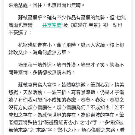
來蕭瑟處，回往，也無風雨也無晴。
蘇軾豪邁乎？確有不少作品有豪邁的氣勢，但“也無
風雨也無晴
共享空間
”及《蝶戀花·春景》卻一點也
不豪邁了：
花褪殘紅青杏小，燕子飛時，綠水人家繞。枝上柳
綿吹又少，海角何處無芳草。
墻里秋千墻外道，墻門外漢，墻里才子笑。笑漸不
聞聲漸悄，多情卻被無情末路。
蘇軾寫景寫人寫情，皆體察進微，筆到心到，精美
悠揚，天然活動，一波三折。寫春景流逝，仍是才子漸
遠？有你我可想而不成知的春戀、春愁、春怨、春思之
沒有方向煩心傷腦在。煩心傷腦為何？不成知也！唯不
成知之存在，為感情世界的存在，為蘇東坡的存在。筆
者還要特殊拈出“花褪殘紅青杏小”之“小”字，“多情卻被
無情末路”之“末路”字；微小之小，煩心傷腦之末路，看