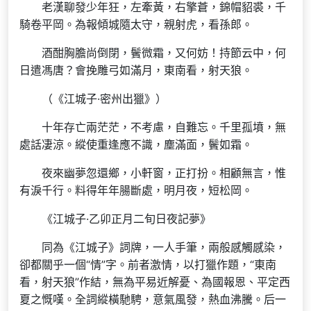
老漢聊發少年狂，左牽黃，右擎蒼，錦帽貂裘，千
騎卷平岡。為報傾城隨太守，親射虎，看孫郎。
酒酣胸膽尚倒閉，鬢微霜，又何妨！持節云中，何
日遣馮唐？會挽雕弓如滿月，東南看，射天狼。
（《江城子·密州出獵》）
十年存亡兩茫茫，不考慮，自難忘。千里孤墳，無
處話凄涼。縱使重逢應不識，塵滿面，鬢如霜。
夜來幽夢忽還鄉，小軒窗，正打扮。相顧無言，惟
有淚千行。料得年年腸斷處，明月夜，短松岡。
《江城子·乙卯正月二旬日夜記夢》
同為《江城子》詞牌，一人手筆，兩般感觸感染，
卻都關乎一個“情”字。前者激情，以打獵作題，“東南
看，射天狼”作結，無為平易近解憂、為國報恩、平定西
夏之慨嘆。全詞縱橫馳騁，意氣風發，熱血沸騰。后一