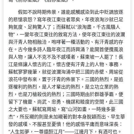
假如不說時期佈景，誰能感觸感染到此中貶謫放逐
的悲愴哀怨？寫年夜江東往者眾矣，年夜浪淘沙就已足
夠氣度、足夠驚人了；而蘇軾以“浪淘盡，千古風騷人
物”，一變年夜江東往的敘寫方法，使年夜江東往的波瀾
與汗青人物相融洽，咆哮著一種活動的、有汗青感的存
在。古今幾多詩人臨年夜江而詩興涌？能開首便攬風浪
與人物，讓人不克不及不感嘆者，蘇東坡一人罷了！長
江是條讓人懷古的江，懷古便有汗青上的人物、事務，
蘇軾寥寥幾筆，就從波瀾洶涌中把三國的赤壁、周瑜從
浪花中發布來，置于汗青的佈景下。三國的熱烈，是追
逐權利的熱烈，是人才輩出的熱烈，是立功立業的熱
烈，也是刀槍殺伐的熱烈；三國時期由於群雄爭霸，便
留下了機靈、尚武、忠勇、機謀和睦度的空間，此三國
之大要也。蘇軾寫周瑜，寫“山河如畫，一時幾多豪
杰”，所反襯的則是未加襯著的對本身脫穎而出、早生華
發的感嘆、不服甚至憂憤！他的感悟平庸而意味深長：
“人生如夢，一尊還酹江月”——江邊月下，有酒可也。