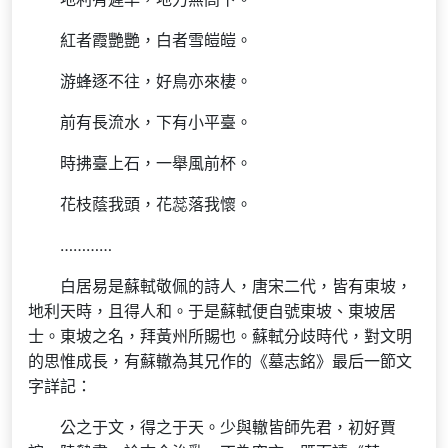
紅者霞艷艷，白者雪皚皚。
游蜂逐不往，好鳥亦來棲。
前有長流水，下有小平臺。
時拂臺上石，一舉風前杯。
花枝蔭我頭，花蕊落我懷。
…………
白居易是蘇軾敬佩的詩人，唐宋二代，皆有東坡，
地利天時，且得人和。于是蘇軾便自號東坡、東坡居
士。東坡之名，拜黃州所賜也。蘇軾分歧時代，對文明
的思惟成長，有蘇轍為其兄作的《墓志銘》最后一節文
字詳記：
公之于文，得之于天。少與轍皆師先君，初好賈