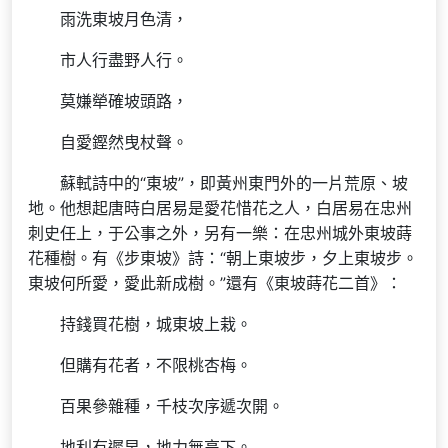
雨洗東坡月色清，
市人行盡野人行。
莫嫌犖確坡頭路，
自愛鏗然曳杖聲。
蘇軾詩中的“東坡”，即黃州東門外的一片荒原、坡
地。他想起唐時白居易是愛花惜花之人，白居易在忠州
刺史任上，于公事之外，另有一樂：在忠州城外東坡蒔
花種樹。有《步東坡》詩：“朝上東坡步，夕上東坡步。
東坡何所愛，愛此新成樹。”還有《東坡蒔花二首》：
持錢買花樹，城東坡上栽。
但購有花者，不限桃杏梅。
百果參雜種，千枝次序遞次開。
地利有遲早，地力無高下。