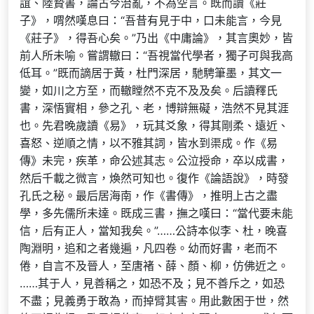
誼、陸贄書，論古今治亂，不為空言。既而讀《莊
子》，喟然嘆息曰：“吾昔有見于中，口未能言，今見
《莊子》，得吾心矣。”乃出《中庸論》，其言奧妙，皆
前人所未喻。嘗謂轍曰：“吾視當代學者，獨子可與我高
低耳。”既而謫居于黃，杜門深居，馳騁筆墨，其文一
變，如川之方至，而轍瞠然不克不及及矣。后讀釋氏
書，深悟實相，參之孔、老，博辯無礙，浩然不見其涯
也。先君晚歲讀《易》，玩其爻象，得其剛柔、遠近、
喜怒、逆順之情，以不雅其詞，皆水到渠成。作《易
傳》未完，疾革，命公述其志。公泣授命，卒以成書，
然后千載之微言，煥然可知也。復作《論語說》，時發
孔氏之秘。最后居海南，作《書傳》，推明上古之盡
學，多先儒所未達。既成三書，撫之嘆曰：“當代要未能
信，后有正人，當知我矣。”……公詩本似李、杜，晚喜
陶淵明，追和之者幾遍，凡四卷。幼而好書，老而不
倦，自言不及晉人，至唐褚、薛、顏、柳，仿佛近之。
……其于人，見善稱之，如恐不及；見不善斥之，如恐
不盡；見義勇于敢為，而掉臂其害。用此數困于世，然