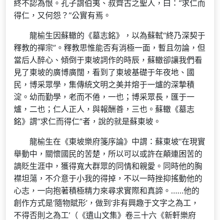
終不認為恨。孔子謂伯夷、叔齊古之聖人，曰：“求仁而
得仁，又何怨？”公實有焉。
龍榆生因蘇轍的《墓志銘》，以為蘇軾“終乃深契于
釋教的禪宗”。釋教思惟能否有消極一面，暫且勿論，但
當后人醉心、傾倒于東坡詞作的時辰，蘇轍卻讓我們看
見了東坡的廣博廣闊，看到了東坡基礎于年夜地、國
民，博采眾學，集傳統文明之美并熔于一爐的深摯積
淀。幼而勤學，老而不倦，一也；博采眾長，匯于一
爐，二也；仁人正人，與報酬善，三也。蘇轍《墓志
銘》謂“求仁而得仁”者，說的就是蘇東坡。
龍榆生在《東坡樂府箋序論》中謂：蘇東坡“在現實
舉動中，關懷國民的苦楚，所以可以或許在顛連困苦的
謫貶生涯中，獲得寬大群眾的同情和親愛。同時他的胸
襟坦蕩，不介意于小我的得掉，不以一時挫抑搖動他的
心志，一向抱著積極精力來尋求實際和真諦。……他的
創作方式是‘隨物賦形’，做到‘非有興趣于文字之為工，
不得否則之為工’（《遺山文集》卷三十六《新軒樂府