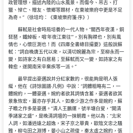
政管理想，描述內陸的山水風景。而傷今、吊古、打
獵、悼亡、贈友、懷鄉等題材，在東坡樂府中更是不足
為奇。”（徐培均：《東坡樂府箋·序》）
蘇軾是社會時局培養的一代人物。“關西年夜漢，銅
琵琶，鐵綽板，唱‘年夜江東往’”，別有胸襟也，別有風
情也，心懷叵測也！而《四庫全書總目撮要》這般說蘇
軾：“詞自晚唐五代以來，以清切婉麗為宗，至柳永而一
變，如詩家之有白居易；至蘇軾而又一變，如詩家之有
韓愈，遂開南宋辛棄疾等一派。”
最早提出豪邁說并分紅家數的，很能夠是明人張
綖，他在《詩馀圖譜·凡例》中說：“詞體粗略有二，一
體婉約，一體豪邁。婉約者欲其詞情含蓄，豪邁者欲其
景象恢宏，蓋亦存乎其人，如秦少游之作多是婉約，蘇
子瞻之作多是豪邁。”清人王鵬運，號半塘白叟，“開清
季諸家之盛”，是晚清詞壇的一抹朝霞。他以為：“北宋
人詞，如潘逍遠之超逸，宋子京之華貴，歐陰文忠之騷
雅，柳屯田之淵博，晏小山之疏俊，秦太虛之婉約，張