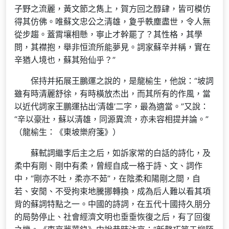
子野之流麗，黃文節之雋上，賀方回之醇肆，皆可模仿
得其仿佛。唯蘇文忠公之清雄，夐乎軼塵盡世，令人無
從步趨。蓋霄壤相懸，寧止才幹罷了？其性格，其學
問，其襟抱，舉非恒流所能夢見。詞家蘇辛并稱，實在
辛猶人境也，蘇其殆仙乎？”
保持并拓展王鵬運之說的，是龍榆生，他說：“坡詞
雖有時清麗舒徐，有時橫放杰出，而其所有的作風，當
以近代詞家王鵬運拈出‘清雄’二字，最為適當。”又說：
“辛以豪壯，蘇以清雄，同源異流，亦未容相提并論。”
（龍榆生：《東坡樂府箋》）
蘇軾詞繼李后主之后，如訴家常的白話的詩化，及
柔中有剛、剛中有柔，曾經自成一格于詩、文、詞作
中，“剛亦不吐，柔亦不茹”，在陰柔和陽剛之間，自
若、安閒、不受拘束地騰挪轉換，成為后人難以看其項
背的蘇詞特點之一。中國的詩詞，在五代十國持久朋分
的局勢停止、社會經濟文明也垂垂恢復之后，有了回復