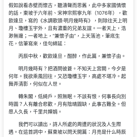
假如說看赤壁而懷古，聽濤聲而思舊，此中多家國情懷
的話，東坡于六年前、宋神宗熙寧九年（1076年），歡
飲達旦，寫的《水調歌頭·明月幾時有》，則除往天上明
月、瓊樓玉宇外，且有濃重的兄弟友誼。一者天上，浩
渺無邊；一者地上，“兼懷子由”，上天落池，筆底生
花，信筆寫來，佳句綿延：
丙辰中秋，歡飲達旦，酣醉，作此篇，兼懷子由。
明月幾時有？把酒問彼蒼。不知天上宮闕，今夕是
何年。我欲乘風回往，又恐瓊樓玉宇，高處不堪冷。起
舞弄清影，何似在人世。
轉朱閣，低綺戶，照無眠。不該有恨，何事長向別
時圓？人有離合悲歡，月有陰晴圓缺，此事古難全。但
愿人久長，千里共嬋娟。
我們可以讀出，詩人所處的周遭的狀況及人生際
遇。在這首詞中，蘇東坡以問天開篇：月亮是什么時辰