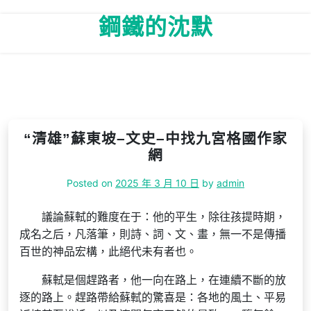
Skip
鋼鐵的沈默
to
content
“清雄”蘇東坡–文史–中找九宮格國作家
網
Posted on
2025 年 3 月 10 日
by
admin
議論蘇軾的難度在于：他的平生，除往孩提時期，
成名之后，凡落筆，則詩、詞、文、畫，無一不是傳播
百世的神品宏構，此絕代未有者也。
蘇軾是個趕路者，他一向在路上，在連續不斷的放
逐的路上。趕路帶給蘇軾的驚喜是：各地的風土、平易