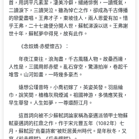
首，用詞平凡素潔，凄美冷僻，繾綣悱惻，一讀慨氣，
二讀淚下，三讀哭泣。雖為悼亡之作，卻成為千古傳播
的戀愛盡唱。王弗才子，東坡佳人，兩人恩愛有加。惜
乎王弗，二十七歲便分開人世，蘇軾涕淚以送。王弗謝
世十年，蘇軾夢中得見，故有此作。
《念奴嬌·赤壁懷古》：
年夜江東往，浪淘盡，千古風騷人物。故壘西邊，
人性是，三國周郎赤壁。亂石穿空，驚濤拍岸，卷起千
堆雪。山河如畫，一時幾多豪杰。
遠想公瑾昔時，小喬初嫁了，英姿英發。羽扇綸
巾，說笑間，檣櫓灰飛煙滅。祖國神游，多情應笑我，
早生華發。人生如夢，一尊還酹江月。
這首詞向被不少蘇軾詞論家稱為豪邁派領甲士物蘇
軾豪邁詞的扛鼎之作，作于宋元豐五年（1082年）七
月，蘇軾因“烏臺詩案”被貶居黃州時代。是年秋冬，又
寫《前赤壁賦》《后赤壁賦》。