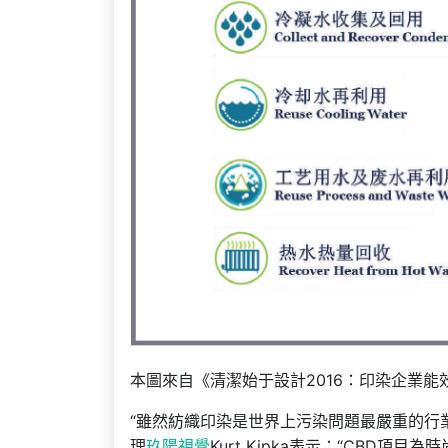
本圖來自《清潔始于設計2016：印染企業能效提升新
“雖然紡織印染是世界上污染問題最嚴重的行業
理
玖陽視覺
Kurt Kipka表示：“CBD