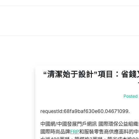
Skip
to
content
“清潔始于設計”項目：省錢
Posted
requestId:68fa9baf630e60.04671099.
中國網/中國發展門戶網訊 國際環保公益組織
國際時尚品牌
FRP
和服裝零售商供應面料的中