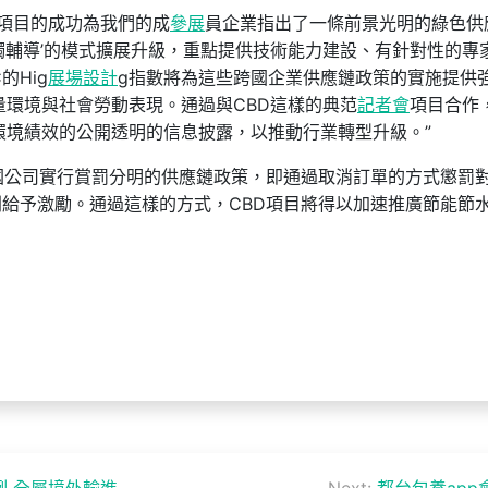
CBD項目的成功為我們的成
參展
員企業指出了一條前景光明的綠色供
觸輔導’的模式擴展升級，重點提供技術能力建設、有針對性的專
的Hig
展場設計
g指數將為這些跨國企業供應鏈政策的實施提供
量環境與社會勞動表現。通過與CBD這樣的典范
記者會
項目合作
節環境績效的公開透明的信息披露，以推動行業轉型升級。”
國公司實行賞罰分明的供應鏈政策，即通過取消訂單的方式懲罰
給予激勵。通過這樣的方式，CBD項目將得以加速推廣節能節
例 全屬境外輸進
Next:
都台包養app