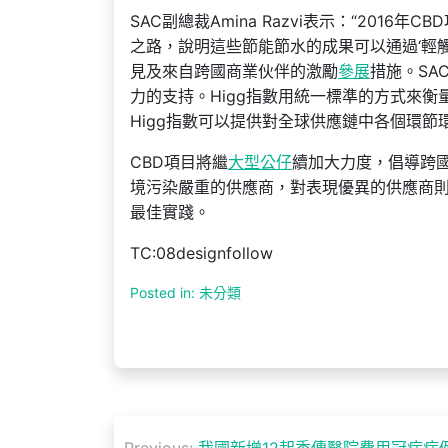
SAC副總裁Amina Razvi表示：“2016年
之路，說明這些節能節水的成果可以通過‘輕
見及來自跨國商業伙伴的激勵
參展
措施。SAC
力的支持。Higg指數用統一標準的方式來衡
Higg指數可以提供對全球供應鏈中各個環
CBD項目將繼
大型公仔
續加大力度，倡導跨
境污染嚴重的供應商，對表現優異的供應商則
最佳實踐。
TC:08designfollow
Posted in: 未分類
文
Previous:
我國新增12起秀傳醫院費用冠病病