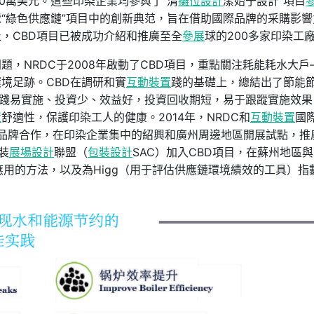
00萬美元。這些印染企業均參與了“清
攤位設計
潔始于設計”項目
球“綠色供應鏈”項目中的創新典范，旨在借助國際品牌的采購影響
，CBD項目已被成功介紹和推廣至全
參展
球的200多家印染工
題，NRDC于2008年啟動了CBD項目，重點關注耗能耗水大戶
境足跡。CBD在調研和實
互動裝置
踐的基礎上，總結出了節能
實踐易實施、投資少、效益好，投資回收期短，易于跟蹤實施效果
置
舒適性，保護印染工人的健康。2014年，NRDC和
互動裝置
國
尚品牌合作，在印染企業集中的紹興和廣州周邊地區開展試點，推
裝
展場設計
聯盟（
包裝設計
SAC）加入CBD項目，在蘇州地區與
”應用的方法，以及為Higg（用于評估供應鏈環境績效的工具）指