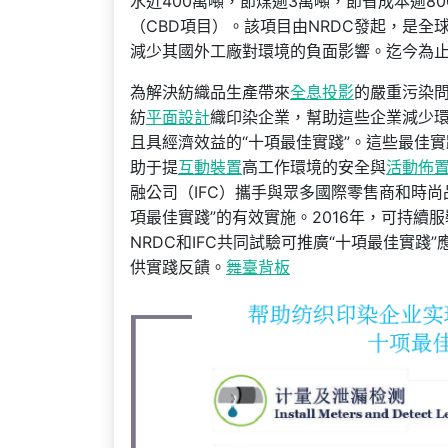
水近400萬噸，節煤逾3萬噸，節省成本逾8
（CBD項目）。該項目由NRDC發起，是全
減少其國外工廠對環境的負面影響。迄今為止
為解決紡織品生產帶來
全息投影
的嚴重污染問
紡
平面設計
織印染企業，幫助這些企業減少環
且具經濟效益的“十項最佳實踐”。這些最佳
助于提
互動裝置
高工作環境的安全與
活動佈
融公司（IFC）攜手與眾多國際零售商和時
項最佳實踐”的有效實施。2016年，可持續服
NRDC和IFC共同試驗可推廣“十項最佳實踐
供實踐反饋。
舞臺背板