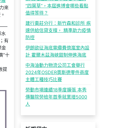
參展
“四葉草”，本屆進博會哪些看點
力來
值得等待？
廠。
建行棗莊分行：新竹森和診所 疾
——
速供給信貸支撐， 精準助力疫情
節水
防控
；有
際金
伊朗欲征海底電纜費億嵐室內設
廣“十
計 霍爾木茲海峽鉗制伸進海底
中海油動力物流公司工會舉行
數提
2024年OSDER奧斯德零件商度
主體工種技巧比賽
勞動市場連續18季度擴張 本秀
傳醫院勞檢年首季就業增5000
人