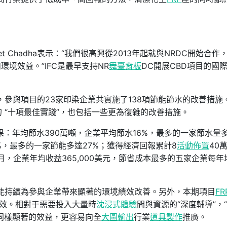
t Chadha表示：“我們很高興從2013年起就與NRDC開始合作
境效益。”IFC是最早支持NR
舞臺背板
DC開展CBD項目的國
，參與項目的23家印染企業共實施了138項節能節水的改善措施
 “十項最佳實踐”，也包括一些更為復雜的改善措施。
果：年均節水390萬噸，企業平均節水16%，最多的一家節水量
%，最多的一家節能多達27%；獲得經濟回報累計8
活動佈置
40
月，企業年均收益365,000美元，節省成本最多的五家企業每年
保，能持續為參與企業帶來顯著的環境績效改善。另外，本期項目
FR
成效。相對于需要投入大量時
沈浸式體驗
間與資源的“深度輔導”，
同樣顯著的效益，更容易向全
大圖輸出
行業
道具製作
推廣。