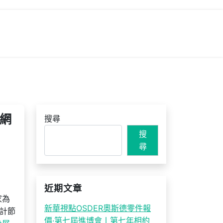
戶網
搜尋
搜
尋
近期文章
家為
新華視點OSDER奧斯德零件報
計節
價·第七屆進博會丨第七年相約