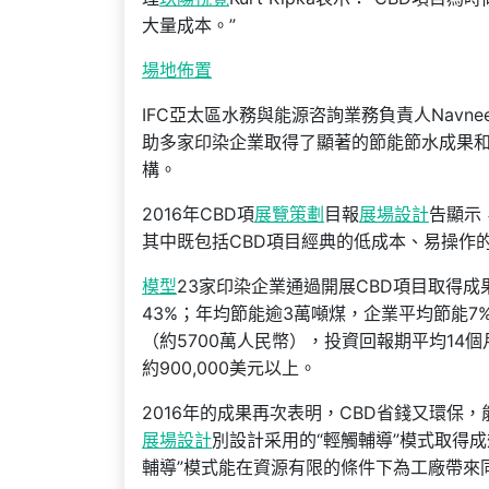
大量成本。”
場地佈置
IFC亞太區水務與能源咨詢業務負責人Navnee
助多家印染企業取得了顯著的節能節水成果和環
構。
2016年CBD項
展覽策劃
目報
展場設計
告顯示
其中既包括CBD項目經典的低成本、易操作的
模型
23家印染企業通過開展CBD項目取得成
43%；年均節能逾3萬噸煤，企業平均節能7
（約5700萬人民幣），投資回報期平均14個
約900,000美元以上。
2016年的成果再次表明，CBD省錢又環
展場設計
別設計采用的“輕觸輔導”模式取得
輔導”模式能在資源有限的條件下為工廠帶來