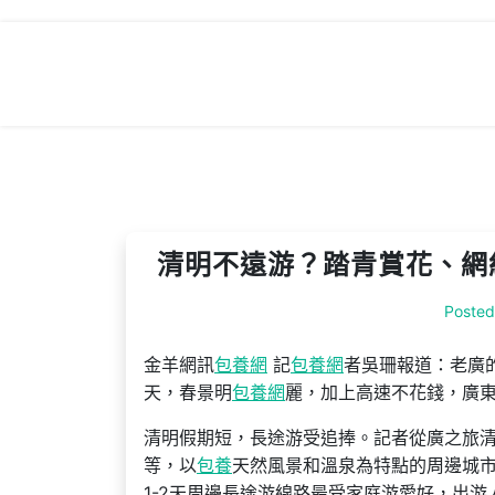
Skip
to
content
清明不遠游？踏青賞花、網
Poste
金羊網訊
包養網
記
包養網
者吳珊報道：老廣
天，春景明
包養網
麗，加上高速不花錢，廣
清明假期短，長途游受追捧。記者從廣之旅
等，以
包養
天然風景和溫泉為特點的周邊城市
1-2天周邊長途游線路最受家庭游愛好，出游