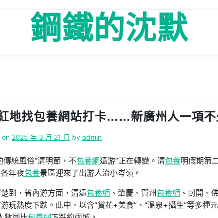
鋼鐵的沈默
紅地找包養網站打卡……新廣州人一項不
d on
2025 年 3 月 21 日
by
admin
的傳統風俗“清明節，不
包養網
遠游”正在轉變。清
包養
明假期第
東各年夜
包養
景區迎來了出游人流小岑嶺。
清楚到，省內游方面，清遠
包養網
、肇慶、賀州
包養網
、封開、
游玩熱度下跌。此中，以含“賞花+美食”、“溫泉+攝生”等多種
人數同比
包養網
下跌約兩城。