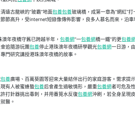
清遠古龍峽的“玻霸”地面
包養
包養
玻璃橋，成第一章為“網紅”打
節高升，受internet短錄像傳佈影響，良多人慕名而來，泊車
珠澳年夜橋守舊已跨越半年，
包養網
“一
包養網
橋一鐵”的更
包養
天會追隨游玩團
包養
停止港珠澳年夜橋研學觀光
包養網
一日游，
，專門研究講授港珠澳年夜橋的故事。
城
包養
廣場、百萬葵園等迎來大量結伴出行的家庭游客。需求提
表現有人被蜜蜂蟄
包養
后會產生過敏情形，嚴重
包養網
者可危及
或許打針器挑出毒刺，并用番筧水反復
包養網
沖刷，若全身呈現
近就醫。