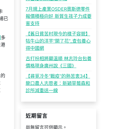
7月規上產業OSDER奧斯德零件
卡
報價積極向好 新質生孩子力成要
場已
害支持
【舊日貧苦村現今的樣子容貌】
網
多
牯牛山的洋芋“開了花”_查包養心
由港
得中國網
古打扮相將顯溫順 林志玲台包養
價格現身廣州說《三國》
示的
【尋覓冷冬“戰疫”的熱苦衷34】
性
龍口農人志愿者：新穎草莓森和
皮
診所減重送一線
近期留言
尚無留言可供顯示。