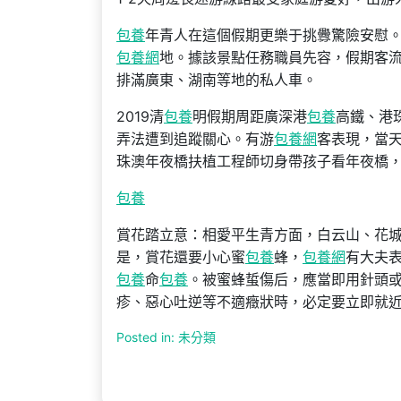
包養
年青人在這個假期更樂于挑釁驚險安慰。
包養網
地。據該景點任務職員先容，假期客流節
排滿廣東、湖南等地的私人車。
2019清
包養
明假期周距廣深港
包養
高鐵、港
弄法遭到追蹤關心。有游
包養網
客表現，當
珠澳年夜橋扶植工程師切身帶孩子看年夜橋
包養
賞花踏立意：相愛平生青方面，白云山、花
是，賞花還要小心蜜
包養
蜂，
包養網
有大夫
包養
命
包養
。被蜜蜂蜇傷后，應當即用針頭
疹、惡心吐逆等不適癥狀時，必定要立即就
Posted in: 未分類