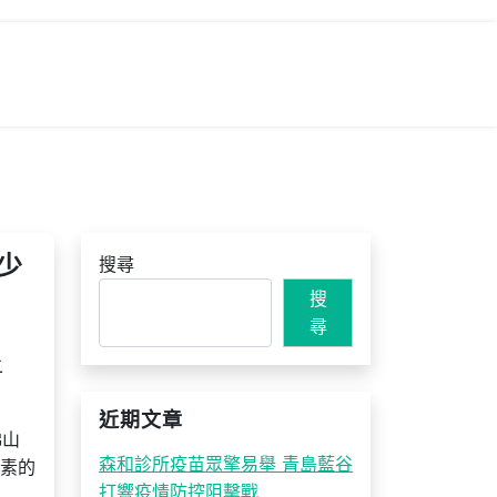
少
搜尋
搜
尋
二
近期文章
佛山
森和診所疫苗眾擎易舉 青島藍谷
元素的
打響疫情防控阻擊戰