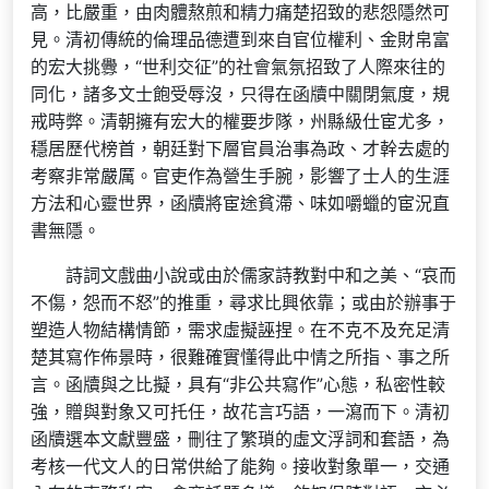
高，比嚴重，由肉體熬煎和精力痛楚招致的悲怨隱然可
見。清初傳統的倫理品德遭到來自官位權利、金財帛富
的宏大挑釁，“世利交征”的社會氣氛招致了人際來往的
同化，諸多文士飽受辱沒，只得在函牘中關閉氣度，規
戒時弊。清朝擁有宏大的權要步隊，州縣級仕宦尤多，
穩居歷代榜首，朝廷對下層官員治事為政、才幹去處的
考察非常嚴厲。官吏作為營生手腕，影響了士人的生涯
方法和心靈世界，函牘將宦途貧滯、味如嚼蠟的宦況直
書無隱。
詩詞文戲曲小說或由於儒家詩教對中和之美、“哀而
不傷，怨而不怒”的推重，尋求比興依靠；或由於辦事于
塑造人物結構情節，需求虛擬誣捏。在不克不及充足清
楚其寫作佈景時，很難確實懂得此中情之所指、事之所
言。函牘與之比擬，具有“非公共寫作”心態，私密性較
強，贈與對象又可托任，故花言巧語，一瀉而下。清初
函牘選本文獻豐盛，刪往了繁瑣的虛文浮詞和套語，為
考核一代文人的日常供給了能夠。接收對象單一，交通