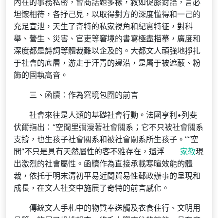
內在的事務私密，會商話題多樣，敘如促膝對語，言必
坦懷相待，各抒己見，以取得對方的深度懂得和一己的
充足宣泄，天生了奇特的私家視角和紀實特征，對科
舉、營生、災害、官吏等窘境的書寫極盡描摹，廣度和
深度都是詩詞等體裁難以企及的。大都文人頑強地掙扎
于社會的底層，游走于汗青的邊沿，是屬于被遮蔽、粉
飾的固執高音。
三、函牘：作為窘境包圍的前言
社會來往是人類的基礎社會行動。法國亨利•列斐
伏爾指出：“空間里彌漫著社會關系；它不只被社會關系
支撐，也生孩子社會關系和被社會關系所生孩子。”“空
間”不只是具有天然屬性的客不雅存在，還浮
家教
現
出激烈的社會屬性。函牘作為直接承載寒暄效能的體
裁，依托于明末清初平易近間貿易性郵政辦事的呈現和
成長，在文人社交中施展了奇特的前言感化。
傳統文人手札中的物質奉送觸及衣食住行、文明用