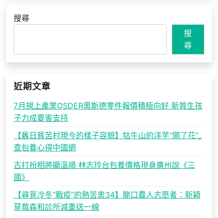
搜尋
搜
尋
近期文章
7月規上產業OSDER奧斯德零件報價積極向好 新質生孩
子力成要害支持
【舊日貧苦村現今的樣子容貌】牯牛山的洋芋“開了花”_
查包養心得中國網
古打扮相將顯溫順 林志玲台包養價格現身廣州說《三
國》
【尋覓冷冬“戰疫”的熱苦衷34】龍口農人志愿者：新穎
草莓森和診所減重送一線