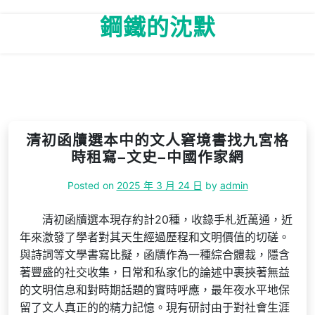
Skip
鋼鐵的沈默
to
content
清初函牘選本中的文人窘境書找九宮格
時租寫–文史–中國作家網
Posted on
2025 年 3 月 24 日
by
admin
清初函牘選本現存約計20種，收錄手札近萬通，近
年來激發了學者對其天生經過歷程和文明價值的切磋。
與詩詞等文學書寫比擬，函牘作為一種綜合體裁，隱含
著豐盛的社交收集，日常和私家化的論述中裹挾著無益
的文明信息和對時期話題的實時呼應，最年夜水平地保
留了文人真正的的精力記憶。現有研討由于對社會生涯