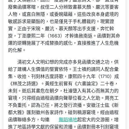
廢棄函牘寒暄，叔侄二人分辨致書慕天顏、嚴沆等要害
人物，或直白無隱，或委婉蘊藉，這些改良本身處境的
敏感訴求是顯豁的，也是僅見于手札體裁的。現實證
實，正由于宋琬、嚴沆、慕天顏等出手支援，奔忙斡
旋，丁澎康熙二年（1663）才幹逢赦南返。函牘對其命
運的逆轉施展了不成替換的感化，直接推進了人生危機
的化解。
清初文人文明幻想的完成亦多見函牘交通之功，供
給了建構人生價值的堅實依恃。王士禛約請同人配合彙
集、收拾、刊刻林古度詩歌，康熙四十九年（1710）成
《林茂之詩選》。黃經生前嘗有《六書論定》二十卷，
未刻。逝后其書危在朝夕，杜濬墮入有其心而無其力的
窘境，只得經由過程函牘向聲華位看之人乞助。周亮工
不負重托，認為己任，將之發行流播。安徽汪士鈜《新
都大雅》匯刻徽州各家詩作，碰到稿源窘境，經由過程
函牘聯絡多方，勾連
舞蹈場地
起宏大的交游圈，增
進了地區詩學文獻的保留和流播。函牘對冊本刊刻窘境