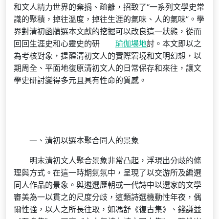
和文人精力世界的棄捐、疏離，招致了“一系列文學史常
識的聚積，掉往溫度，掉往生涯的氣味、人的氣味”。學
界對清初函牘選本文獻的挖掘可以改良這一狀態，從而
回回生涯史和心靈史的研
瑜伽場地
討。本文即以之
為考核對象，提醒清初文人的實際窘境和文明幻想，以
期周全、平面地復原清初文人的日常保存和來往，讓文
學史研討變得多元且具有性命的質感。
一、清初以選本聚合同人的景象
明末清初文人聚合景象非常凸起，浮現出分歧的條
理與方式。在這一時期氣氛中，呈現了以交游所及編選
同人作品的景象。與遴選歷朝或一代詩中以選家的文學
審美為一以貫之的尺度分歧，這類詩選機動性年夜，偶
爾性強，以人之所長往取，如馮舒《復古集》、錢謙益