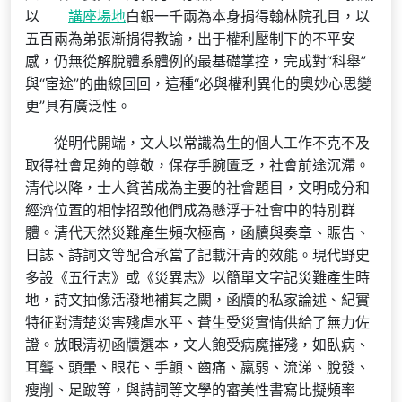
以
講座場地
白銀一千兩為本身捐得翰林院孔目，以
五百兩為弟張漸捐得教諭，出于權利壓制下的不平安
感，仍無從解脫體系體例的最基礎掌控，完成對“科舉”
與“宦途”的曲線回回，這種“必與權利異化的奧妙心思變
更”具有廣泛性。
從明代開端，文人以常識為生的個人工作不克不及
取得社會足夠的尊敬，保存手腕匱乏，社會前途沉滯。
清代以降，士人貧苦成為主要的社會題目，文明成分和
經濟位置的相悖招致他們成為懸浮于社會中的特別群
體。清代天然災難產生頻次極高，函牘與奏章、賑告、
日誌、詩詞文等配合承當了記載汗青的效能。現代野史
多設《五行志》或《災異志》以簡單文字記災難產生時
地，詩文抽像活潑地補其之闕，函牘的私家論述、紀實
特征對清楚災害殘虐水平、蒼生受災實情供給了無力佐
證。放眼清初函牘選本，文人飽受病魔摧殘，如臥病、
耳聾、頭暈、眼花、手顫、齒痛、羸弱、流涕、脫發、
瘦削、足跛等，與詩詞等文學的審美性書寫比擬頻率