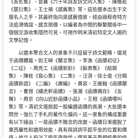
《吾炙集》、冒襄《六十年詩友詩文同人集》、陳維崧
《篋衍集》、王士禛《感舊集》等。這些選本出生于文
壇名人之手，其最終指向是感舊憶故，經由過程奇特方
法追溯情誼、感念朋儔，以編者為中間的聯繫關係中一
個個交游收集隱然可見，可視作明末清初特定文人圈的
文學記憶。
以選本聚合文人的景象不只逗留于詩文範疇，還見
于函牘體裁。如王晫《蘭言集》，李漁《函牘初征》
《二征》，周亮工《函牘新鈔》《躲弆集》《結鄰
集》，陳枚《寫心集》《二集》，汪淇、徐士俊《分類
函牘新語》《二編》《廣編》，黃容、王維翰《函牘蘭
言》，曹煜《繡虎軒函牘》，張潮《函牘偶存》《友
聲》，周京《向山近鈔函牘小品》，王相《函牘嚶叫
集》等。清初文壇掀起一股編選函牘的高潮，大批選本
問世，強化了手札的著作化偏向。這一景象的構成重要
有以下緣由：一是函牘不雅念的改變。函牘日漸擺脫了
東西屬性和適用效能，具有與詩詞平起平坐的位置和價
值，故文人投注了極年夜熱忱。選家基于重塑經典的慘