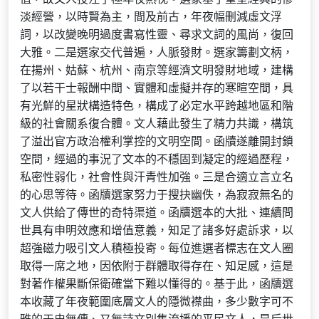
淡經營，以時賢為主，間及前古，年夜幅刪減虛文浮
詞，以改變晚明過度書寫性靈、尋求文詞的風尚，復回
大雅。二是選家交代普遍，人脈發財。選家籌劃文柄，
在揚州、姑蘇、杭州、南京等經濟文明發財地域，建構
了以若干士報酬中間、實體和虛擬并存的寒暄空間，具
有光鮮的星狀構造特色，構成了必定水平跨越地區和階
級的社會關系復合體。文人藉此發生了精力共識，構筑
了溢出官方政治權利掌控的文明空間。函牘遂離開封鎖
空間，經過的事況了文本的不穩固到凝定的經過歷程，
私密性弱化，社會性與汗青性加強。三是合適立言立名
的心思等待。函牘選家努力于搜抉幽佚，為寂寂無名的
文人供給了傳世的奇特渠道。函牘選本的大批、連續問
世具有申明效應和增值意義，知足了諸多好處訴求，以
超強磁力吸引文人積極投寄。每位進選者標志在文人圈
取得一席之地，因依附于群體取得存在、知足感，這是
對著作權果斷保衛確當下難以懂得的。基于此，函牘選
本收藏了年夜範圍底層文人的隱微襟曲，多少數字可不