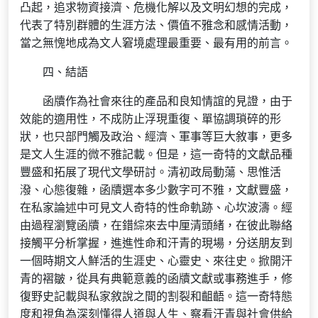
凸起，追求物資接濟、危機化解以及文明幻想的完成，
代表了特別群體的生涯方法、價值不雅念和感情活動，
當之無愧地成為文人窘境處理最重要、最有用的前言。
四、結語
函牘作為社會來往的產品和良知情誼的見證，由于
效能的適用性，不成防止浮現重復、單協調瑣碎的形
狀，也只部門觸及政治、經濟、軍事等巨大敘事，更多
是文人生涯的微不雅記載。但是，這一奇特的文獻品種
豐盛和拓展了現代文學研討。清初政局動蕩、思惟活
潑、心態復雜，函牘選本多少數字可不雅，文獻豐盛，
在私家論述中可見文人奇特的性命軌跡、心坎波濤。經
由過程瀏覽函牘，在錯綜來去中厘清頭緒，在彼此聯絡
接觸平分析掌握，進進性命和汗青的現場，分送朋友到
一個時期文人鮮活的生涯史、心靈史、來往史。掀開汗
青的褶皺，從具有典範意義的函牘文獻或事務進手，修
復野史記載與私家敘說之間的割裂和齟齬。這一奇特態
度和視角為深刻懂得人道與人生、察看汗青與社會供給