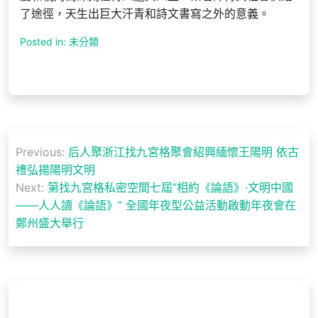
了途徑，天生出巨大汗青和詩文書寫之外的意義。
Posted in: 未分類
文
Previous:
后人聚浙江找九宮格聚會紹興緬懷王陽明 依古
章
禮弘揚陽明文明
導
Next:
第找九宮格私密空間七屆“相約《論語》·文明中國
——人人讀《論語》” 全國年夜型公益活動啟動年夜會在
覽
鄭州盛大舉行