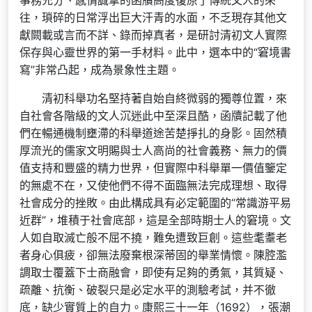
事務充分、感情誠摯的函牘高度復原了傳統文人的來
往，瑣碎的日常浮出巨大汗青的水面，不乏現存其他文
獻闕載或言而不詳、錄而掉真者，是研討清初文人實際
保存與心靈世界的第一手材料。此中，選本中的“窘境書
寫”非常凸起，成為景象性主題。
清初科舉功名堅持著自始自終微弱的獨尊位置，來
自社會各階級的文人沉迷此中至深且酷，函牘記載了他
們在暢通機制壅滯的科舉道途苦楚掙扎的身影。固然積
厚流光的儒家文明賜與士人高尚的社會義務、無力的價
值支持和豐盛的精力世界，但實際中科舉單一價值鑒定
的無處不在，又使他們不得不面臨無法完成理想、取得
社會成分的挫敗。由此構成具有必定範圍的“常識游平易
近群”，堆積于社會底部，這是全部時期士人的窘境。文
人如自取滅亡般不屈不撓，難免遭致巨創。這些耄耋老
者身心俱疲，卻無法廢棄根深蒂固的舉業情懷。陳腔濫
調取士覆蓋下士商融會，即使有足夠的勇氣，其質疑、
疏離、抗衡、破裂只是必定水平的測驗考試，并不徹
底，缺少實質上的自力。康熙三十一年（1692），張潮