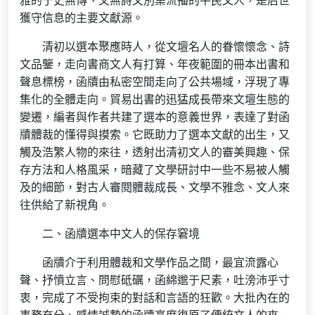
雅的于史無傳、又無詩文別集流播的平民文人，是后世
獲守信息的主要文獻源。
清初以選本聚應時人，從文壇名人的眷懷懷念、詩
文品鑒，走向書商文人有打算、年夜範圍的冊本出書和
聲息標榜，函牘由私密空間走向了公共場域，浮現了專
集化的全體走向。貿易出書的迅猛成長帶來文壇生態的
變遷，編者與作者共建了選本的意義世界，表達了對函
牘體裁的懂得與摸索。它既助力了選本文獻的出生，又
觸及浩繁人物的來往，透射出清初文人的審美興趣、保
存方法和人格風采，暗藏了文學研討中一些不易被人觸
及的細節，對古人審閱體裁成長、文學不雅念、文人來
往供給了新視角。
二、函牘選本中文人的保存窘境
函牘介于利用體裁和文學作品之間，最宜流露心
聲、抒憤立言、問慰砥礪，函綿邈于尺素，吐滂沛乎寸
衷，完成了不受拘束的對話和言語的狂歡。大批內在的