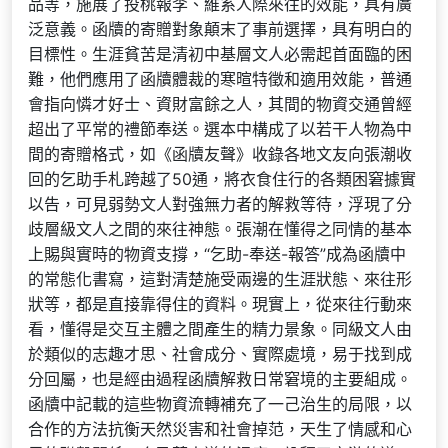
品等，施展了投桃報李、維系人際來往的效能，具有廣
泛意義。函牘的寄贈對象顛末了事前選擇，具有明白的
目標性。生涯貧苦是清初中基層文人必需起首面臨的困
難，他們應用了函牘體裁的寒暄特徵和適用效能，普通
會指向憐才好士、資財富餘之人，其間的物資交通曾經
超出了平常的禮節奉送。選本中構成了以若干人物為中
間的寄贈格式，如《函牘友聲》收錄各地文友向張潮收
回的乞助手札跨越了50通，將衣食住行的各類困窘據實
以告，可見弱勢文人對強無力者的解救等待，浮現了分
歧層級文人之間的來往神態。張潮在懂得之同情的基本
上賜與實時的物資支撐，“乞助-奉送-報答”成為函牘中
的常態化書寫，這對清楚施受兩邊的生涯狀態、來往形
狀等，都是直接靠得住的資料。現實上，從來往行動來
看，懂得是交互主體之間產生的精力景象。同級文人由
於類似的志趣才思、社會成分、實際處境，易于找到成
分回屬，也是經由過程函牘解救日常窘境的主要組成。
函牘中記載的這些物資流轉補充了一己治生的局限，以
合作的方法抗衡天然災害和社會掉范，天生了情感和心