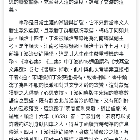
思的聯繫關係，充盈著人道的溫度，詮釋了交游的道
義。
事務是日常生涯的漸變與斷裂，它不只對當事文人
發生激烈震撼，且激發了群體感情激蕩，構成了同頻共
振。順治十四年，丁澎被順治帝錄用為河南鄉試副主
考。是年順天、江南考場案頻起。順治十五年七月，刑
部議丁澎流徙尚陽堡，這是其人生產生嚴重轉機的事
務。《寫心集》《二集》中丁澎的15通函牘為《扶荔堂
文集選》卷七《書牘》掉收，此中與此次考場案直接相
干者4通。宋琬獲知丁澎突遭橫禍，致書相慰。書中傾
瀉了為叫不服的憤激和對其文學才幹的欽贊，這對蒙冤
獲罪之人供給了心思支撐。丁澎回應版主宋琬的寥寥數
語信息豐盛，既有對塞北荒漠苦冷的膽怯，又有闊別好
友的孤寂落寞，還流露了“明春便利東發，道出盧龍”的
過程。順治十六年（1659）春，丁澎出關，宋琬可以或
許踐約送別身臥囚車之人，得益于函牘實時精準的信息
傳遞。四月，丁澎抵達尚陽堡，身處荒蠻嚴冷之境，有
感于文禍甚烈，固然一度選擇了盡意詩文，卻一直沒有