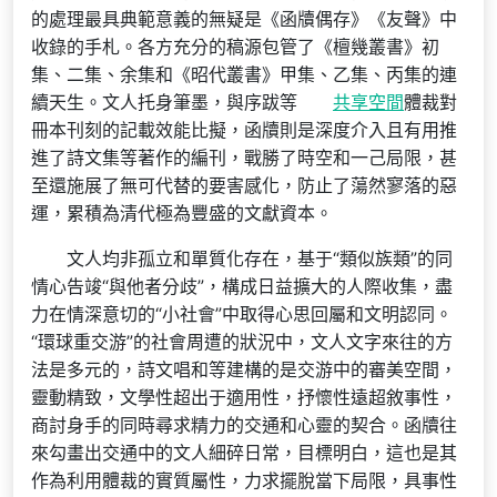
的處理最具典範意義的無疑是《函牘偶存》《友聲》中
收錄的手札。各方充分的稿源包管了《檀幾叢書》初
集、二集、余集和《昭代叢書》甲集、乙集、丙集的連
續天生。文人托身筆墨，與序跋等
共享空間
體裁對
冊本刊刻的記載效能比擬，函牘則是深度介入且有用推
進了詩文集等著作的編刊，戰勝了時空和一己局限，甚
至還施展了無可代替的要害感化，防止了蕩然寥落的惡
運，累積為清代極為豐盛的文獻資本。
文人均非孤立和單質化存在，基于“類似族類”的同
情心告竣“與他者分歧”，構成日益擴大的人際收集，盡
力在情深意切的“小社會”中取得心思回屬和文明認同。
“環球重交游”的社會周遭的狀況中，文人文字來往的方
法是多元的，詩文唱和等建構的是交游中的審美空間，
靈動精致，文學性超出于適用性，抒懷性遠超敘事性，
商討身手的同時尋求精力的交通和心靈的契合。函牘往
來勾畫出交通中的文人細碎日常，目標明白，這也是其
作為利用體裁的實質屬性，力求擺脫當下局限，具事性