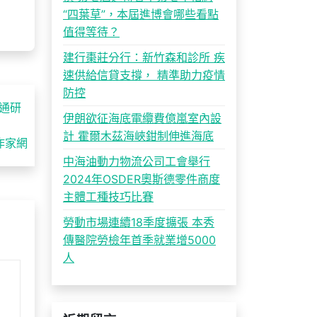
“四葉草”，本屆進博會哪些看點
值得等待？
建行棗莊分行：新竹森和診所 疾
速供給信貸支撐， 精準助力疫情
防控
通研
伊朗欲征海底電纜費億嵐室內設
計 霍爾木茲海峽鉗制伸進海底
作家網
中海油動力物流公司工會舉行
2024年OSDER奧斯德零件商度
主體工種技巧比賽
勞動市場連續18季度擴張 本秀
傳醫院勞檢年首季就業增5000
人