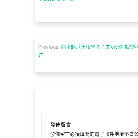
文
Previous:
曲阜師范年夜學孔子文明研討院傳授
章
討
導
覽
發佈留言
發佈留言必須填寫的電子郵件地址不會