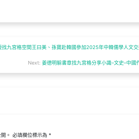
找九宮格空間王曰美、孫寶赴韓國參加2025年中韓儒學人文交
Next:
姜德明躲書章找九宮格分享小識–文史–中國
公開。
必填欄位標示為
*