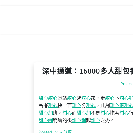
Skip
to
content
深中通道：15000多人甜
Poste
甜心
甜心
她站
甜心
起
甜心
來，走
甜心
下
甜心
高考
甜心
快七百
甜心
分
甜心
，此刻
甜心網
甜
甜心網
班，
甜心
而
甜心網
不是
甜心
拖著
甜心
甜心網
範疇的後
甜心網
起
甜心
之秀。
Posted in: 未分類