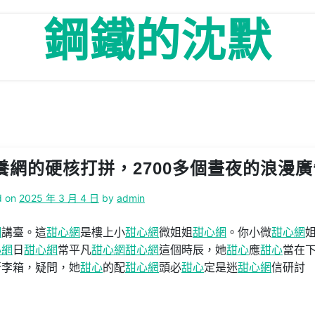
鋼鐵的沈默
包養網的硬核打拼，2700多個晝夜的浪漫廣
d on
2025 年 3 月 4 日
by
admin
網
講臺。這
甜心網
是樓上小
甜心網
微姐姐
甜心網
。你小微
甜心網
心網
日
甜心網
常平凡
甜心網
甜心網
這個時辰，她
甜心
應
甜心
當在
行李箱，疑問，她
甜心
的配
甜心網
頭必
甜心
定是迷
甜心網
信研討