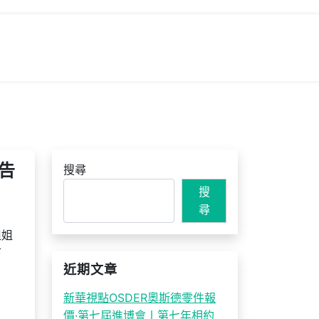
告
搜尋
搜
尋
姐姐
下
近期文章
新華視點OSDER奧斯德零件報
價·第七屆進博會丨第七年相約