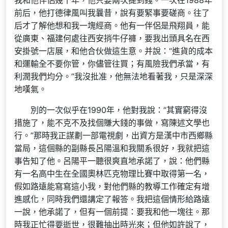
我和他伴侶幾十年，他只要兩次提到錢。一次在1988年
前后，他打德律風叫我曩昔，說有要緊事要磋商。往了
后才了解他想和我一塊經商。他有一伴侶是飛翔員，能
從廣東、福建何處往西安捎牛仔褲，要我出頭具名在西
安掛號一店展，和他合伙做這生意。并說：“進貨的成本
和運輸全不要你管，你儘管往買；有風險我們承當，有
利潤我們均分。”我沒批准，他無法地看著我，只是深深
地嘆氣。
別的一次似乎在1990年，他對我說：“其實窮得沒
措施了，能不克不及找個賺大錢的事做，寫陳述文學也
行。”那時我正謀劃一部電視劇，出資方是漢中市西鄉縣
當局，這個縣的副縣長呂陽溫和我關系很好，我就把這
事告知了他。呂陽平一聽很爽直地承諾了，說：他們縣
有一名高中生在全國奧林匹克物理比賽中取得第一名，
假如路遠能寫寫這小我，對他們縣的教導工作確定有增
進感化，同時我們還講定了報答。我把這個情形給路遠
一說，他承諾了，但有一個前提：要我和他一塊往。那
時我正忙得要逝世，很難抽出時光來；但他如許說了，