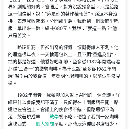
界》劇組約好的。會晤后，對方沒說幾多話，只是給路
遠一個信封，說：“這是你的著作權報答”。路遠本身沒
接，表示我收起來。分開那里后，我們到一個飯館里吃
飯，拿出來一數，總共680元。我說：“就這一點？”他
只是苦笑。
路遠雖窮，但卻出奇的慷慨，慷慨得讓人不測。他
的煙癮很年夜，一天抽兩包以上，且不願“量進為出”，
抽的都是好煙；他愛好喝咖啡，至多從1982年開端就喝
那種“三合一”的袋裝咖啡。為什么說“至多從1982年開
端”呢？由於我從這一年發明他喝咖啡的，以前似乎沒見
過。
1982年開春，我餐與加入省上召開的一個會議。詳
細是什么會議我記不清了，只記得在止園飯館召開，路
遠也在會議上。會議上的伙食很不錯，但路遠卻不滿
足；放著現成早
教學
餐不吃，硬拉了我到一家咖啡
店吃西式
個人空間
早點。那時辰這種咖啡店很少，