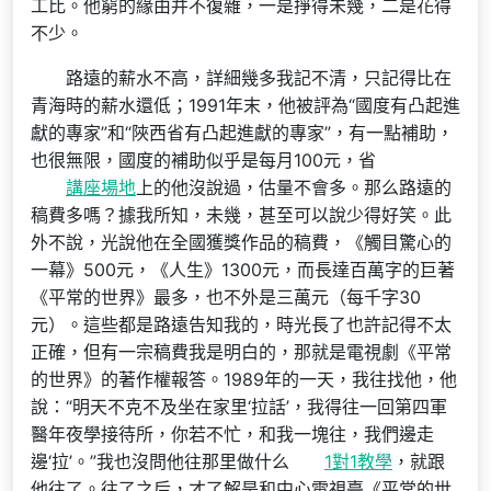
工比。他窮的緣由并不復雜，一是掙得未幾，二是花得
不少。
路遠的薪水不高，詳細幾多我記不清，只記得比在
青海時的薪水還低；1991年末，他被評為“國度有凸起進
獻的專家”和“陜西省有凸起進獻的專家”，有一點補助，
也很無限，國度的補助似乎是每月100元，省
講座場地
上的他沒說過，估量不會多。那么路遠的
稿費多嗎？據我所知，未幾，甚至可以說少得好笑。此
外不說，光說他在全國獲獎作品的稿費，《觸目驚心的
一幕》500元，《人生》1300元，而長達百萬字的巨著
《平常的世界》最多，也不外是三萬元（每千字30
元）。這些都是路遠告知我的，時光長了也許記得不太
正確，但有一宗稿費我是明白的，那就是電視劇《平常
的世界》的著作權報答。1989年的一天，我往找他，他
說：“明天不克不及坐在家里‘拉話’，我得往一回第四軍
醫年夜學接待所，你若不忙，和我一塊往，我們邊走
邊‘拉’。”我也沒問他往那里做什么
1對1教學
，就跟
他往了。往了之后，才了解是和中心電視臺《平常的世