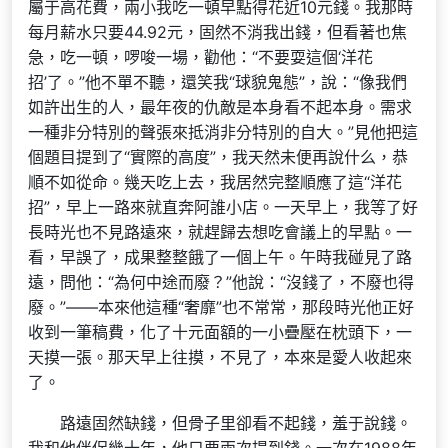
屬于高花費，兩小我吃一頓早點得花近10元錢。我那時
每月薪水只要44.92元，固然不消我出錢，但看著也焦
急，吃一頓，啰唆一場，勸他：“不要耍這個‘洋花
招’了。”他不單不聽，還笑我“球貌鬼態”，說：“像我們
如許出生的人，最年夜的仇敵是本身看不起本身。需求
一種非分特別的聲張來抵消非分特別的自大。”見他把這
個題目提到了“實際的高度”，我天然未便再說什么，恭
順不如從命。幾天吃上去，我居然完整順應了這“洋花
招”，早上一路來就直奔阿誰小店。一天早上，我等了好
長時光也不見路遠來，就趕歸去想吃會議上的早點。一
看，早誤了，成果整整餓了一個上午。午時我碰見了路
遠，問他：“為何中途而廢？”他說：“沒錢了，不廢也得
廢。”——本來他這種“奢靡”也不常常，那段時光他正好
收到一筆稿費，化了十元面額的一小疊壓在枕頭下，一
天摸一張。那天早上往摸，不見了，本來是愛人收起來
了。
路遠固然缺錢，但骨子里卻看不起錢，羞于說錢。