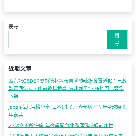
搜尋
搜
尋
近期文章
麻六記OSDER奧斯德材料報價就酸辣粉發霉道歉：已啟
動召回法式，此前被曝發霉“氣味刺鼻”，多地門店緊急
下架
japan找九宮格分享(日本)孔子后裔參與辛丑年全球祭孔
年夜典
23歲女不敵癌魔 年夜學開台北秀傳健檢課前離世