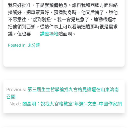
我只好批准，于是就預備動身。誰料我和西鄉方面聯絡
接觸好，把車票買好，預備動身時，他又后悔了，說他
不愿意往，“感到別扭”。我一會兒焦急了，連勸帶逼才
把他領到西鄉。從這件事上可以看前途遠那時很是需求
錢，但也要
講座場地
體面啊。
Posted in: 未分類
文
Previous:
第三屆生生哲學論找九宮格見證壇在山東濟南
章
召開
導
Next:
閻晶明：說找九宮格教室“年選”–文史–中國作家網
覽