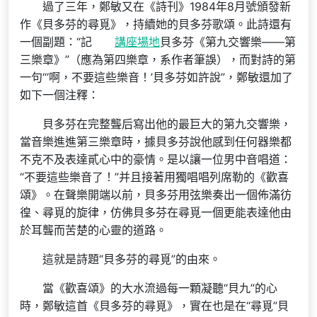
過了三年，鄭敏又在《詩刊》1984年8月號頒發新
作《貝多芬的尋覓》，持續她的貝多芬歌頌。此詩還有
一個副題：“記
講座場地
貝多芬《第九交響樂——第
三樂章》”（應為第四樂章，系作者筆誤），而對詩的第
一句“‘啊，不要這些樂音！’貝多芬如許說”，鄭敏還加了
如下一個注釋：
貝多芬在完整聾后寫出他的最巨大的第九交響樂，
當音樂進進第三樂章時，據貝多芬說他感到任何器樂都
不克不及表達貳心中的豪情。是以讓一位男中音唱道：
“不要這些樂音了！”并且接著用獨唱唱列席勒的《歡喜
頌》。在聲樂開端以前，貝多芬用弦樂奏出一個佈滿彷
徨、尋覓的旋律，仿佛貝多芬在尋覓一個更能表達他由
於耳聾而苦楚的心靈的道路。
這就是詩題“貝多芬的尋覓”的由來。
當《歡喜頌》的大水流過每一顆凝聽“貝九”的心
時，鄭敏這首《貝多芬的尋覓》，實在也是在“尋覓”貝