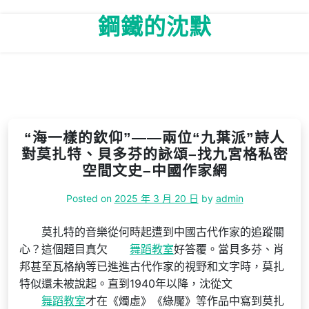
Skip
鋼鐵的沈默
to
content
“海一樣的欽仰”——兩位“九葉派”詩人
對莫扎特、貝多芬的詠頌–找九宮格私密
空間文史–中國作家網
Posted on
2025 年 3 月 20 日
by
admin
莫扎特的音樂從何時起遭到中國古代作家的追蹤關
心？這個題目真欠
舞蹈教室
好答覆。當貝多芬、肖
邦甚至瓦格納等已進進古代作家的視野和文字時，莫扎
特似還未被說起。直到1940年以降，沈從文
舞蹈教室
才在《燭虛》《綠魘》等作品中寫到莫扎