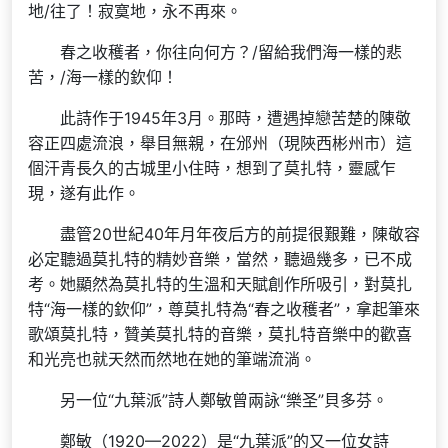
地/往了！寂寞地，永不再來。
春之收穫者，你往向何方？/留給我們海一樣的悲
苦，/海一樣的欽仰！
此詩作于1945年3月。那時，遭遇掉戀苦楚的陳敬
容正四處流浪，舉目無親，在邠州（現陜西彬州市）這
個汗青長久的古城里小住時，想到了莫扎特，靈感乍
現，遂有此作。
盡管20世紀40年月年夜后方的前提很艱難，陳敬容
必定聽過莫扎特的精妙音樂，當然，聽過幾多，已不成
考。她顯然為莫扎特的生溫和天賦創作所吸引，對莫扎
特“海一樣的欽仰”，尊莫扎特為“春之收穫者”，拿起筆來
歌頌莫扎特，贊美莫扎特的音樂，莫扎特音樂中的歡喜
和光亮也就天然而然地在她的筆端流淌。
另一位“九葉派”詩人鄭敏曾兩詠“樂圣”貝多芬。
鄭敏（1920—2022）是“九葉派”的又一位女詩