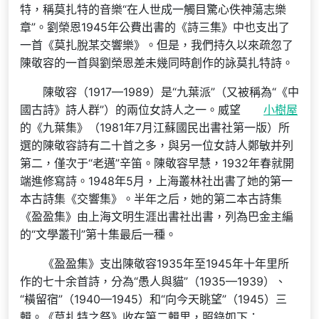
特，稱莫扎特的音樂“在人世成一觸目驚心佚神蕩志樂
章”。劉榮恩1945年公費出書的《詩三集》中也支出了
一首《莫扎脫某交響樂》。但是，我們持久以來疏忽了
陳敬容的一首與劉榮恩差未幾同時創作的詠莫扎特詩。
陳敬容（1917—1989）是“九葉派”（又被稱為“《中
國古詩》詩人群”）的兩位女詩人之一。威望
小樹屋
的《九葉集》（1981年7月江蘇國民出書社第一版）所
選的陳敬容詩有二十首之多，與另一位女詩人鄭敏并列
第二，僅次于“老邁”辛笛。陳敬容早慧，1932年春就開
端進修寫詩。1948年5月，上海叢林社出書了她的第一
本古詩集《交響集》。半年之后，她的第二本古詩集
《盈盈集》由上海文明生涯出書社出書，列為巴金主編
的“文學叢刊”第十集最后一種。
《盈盈集》支出陳敬容1935年至1945年十年里所
作的七十余首詩，分為“愚人與貓”（1935—1939）、
“橫留宿”（1940—1945）和“向今天眺望”（1945）三
輯。《莫扎特之祭》收在第二輯里，照錄如下：