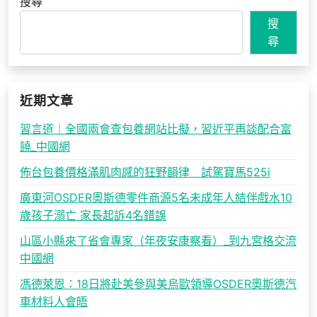
搜尋
搜
尋
近期文章
習言道｜全國兩會查包養網站比擬，習近平再談配合富
饒_中國網
佈台包養價格滿肌肉感的狂野韻律 試駕寶馬525i
廣東河OSDER奧斯德零件商源5名未成年人結伴戲水10
歲孩子溺亡 家長起訴4名錯誤
山區小縣來了省會專家（年夜安康察看）_到九宮格交流
中國網
馮德萊恩：18日將赴美參與美烏歐領導OSDER奧斯德汽
車材料人會晤