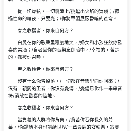
從一切琴弦，一切鍵盤上/挑逗出火焰的舞踴；/擦
過性命的暗夜，只要光；/你將華羽展蔽昏暗的蒼穹。
春之收穫者，你來自何方？
白叟在你的歌聲里稚氣地笑，/婦女和小孩狂飲你歡
喜的美酒；/盲者因你的音樂忘卻暗中，/幸福的，苦楚
的，都被你召喚。
春之收穫者，你來自何方？
沒有什么你曾掉落，/一切都在音樂里向你回來；/
沒有，親愛的圣者，你沒有憂傷，/憂傷已化作一串串音
符/消散在歡喜的陸地。
春之收穫者，你來自何方？
當負義的人群將你背棄，/貧苦併吞你長久的芳
華，/你譜給本身也譜給世界/一章最后的安魂樂，寂寞