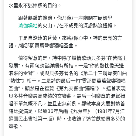
水里永不迷掉標的目的。
跟著軀體的聾黯，你乃像/一座幽閉在硬殼里
瑜伽場地
的火山，/在不成見的深處熱流扭轉。
于是自遼遠的昏黃，來臨/你心中，神的宏亮的言
語，/霎那間萬萬聲響獨唱圣曲。
值得留意的是，詩中除了縱情歌頌貝多芬“在苦痛里
發展”，有兩句應當詳細有所指。一是“你的熱忱像天邊
滾來的雷響”，或與貝多芬著名的《第二十三鋼琴奏叫曲
“熱忱”》相干。二是詩的最后一句“霎那間萬萬聲響獨唱
圣曲”，顯然是在禮贊《第九交響曲“獨唱”》。這首表現
貝多芬音樂最高成績的交響曲，最后一個樂章的混聲獨
唱不單氣概不凡，並且史無前例。鄭敏本身大要對這首
詩比擬滿足，以致36年后編《九葉集》（1981年7月江
蘇國民出書社第一版）時，也收錄了這首獻給貝多芬的
頌歌。