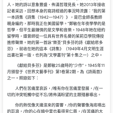
人，她的詩以意象豐盛、佈滿哲理見長。她2013年接收
記者采訪，回想本身的寫詩經過的事況時流露：“我的第
一本詩集《詩集（1942—1947）》，是巴金師長教師
親身編的，那時我正在美國留學。”鄭敏在年夜學學的是
哲學，但平生最鐘情的是文學和音樂。1948年她在紐約
留學時，還曾師從一位具有世界名譽的茱莉亞學院傳授
進修聲樂。她的第一首詠“樂圣”貝多芬的詩《獻給悲多
芬》，就收在她的這本《詩集》（1949年4月文明生涯
出書社第一版，也列為“文學叢刊”第十集之一）之中。
《獻給貝多芬》是鄭敏25歲時的“少作”，1945年11
月頒發于《世界文藝季刊》第1卷第2期，為《詩兩首》
之一。照錄如下：
人們在苦痛里哀訴，/唯有你在苦痛里發展，/在一
切的沖突牴觸中從不忘/將佈滿盼望的主題殘暴導出。
你的熱忱像天邊滾來的雷響，/你的聲響像海底噴出
的巨浪，/你的心在暗中里也看得見仁慈，/在苦痛的大