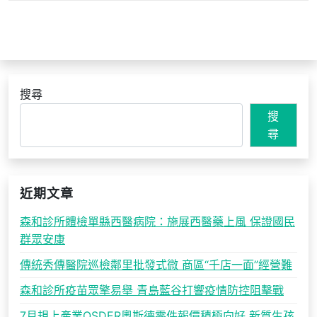
搜尋
搜
尋
近期文章
森和診所體檢單縣西醫病院：施展西醫藥上風 保證國民
群眾安康
傳統秀傳醫院巡檢鄰里批發式微 商區“千店一面”經營難
森和診所疫苗眾擎易舉 青島藍谷打響疫情防控阻擊戰
7月規上產業OSDER奧斯德零件報價積極向好 新質生孩