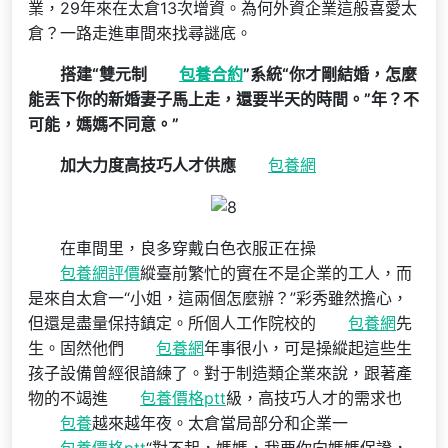
業，29年來在太倉13次增資。為何外資企業這般喜愛太
倉？一路走進車間來找尋謎底。
搭建“雙元制
包養合約
”系統“你才剛結婚，怎麼
能丟下你的新婚妻子馬上走，還要半天的時間。”年？不
可能，媽媽不同意。”
加大力度高技巧人才供應
包養網
在車間里，良多穿戴白色衣服正在操
包養網評價
縱臺前繁忙的實在不是企業的工人，而
是來自太倉一“小姐，這兩個怎麼辦？”彩秀雖然擔心，
但還是盡量保持鎮定。所個人工作院校的
包養網
先
生。固然他們
包養網
年事很小，可是操縱起這些生
孩子設備曾經很諳練了。對于制造類企業來說，跟著產
物的不竭進
包養價格ptt
級，高技巧人才的需求也
包養
越來越年夜。太倉當局部分和企業一
包養價格ptt
“對不起，媽媽，我要你向媽媽保證，