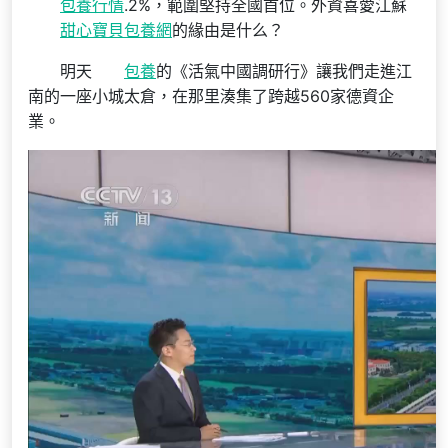
包養行情
.2%，範圍堅持全國首位。外資喜愛江蘇
甜心寶貝包養網
的緣由是什么？
明天
包養
的《活氣中國調研行》讓我們走進江
南的一座小城太倉，在那里湊集了跨越560家德資企
業。