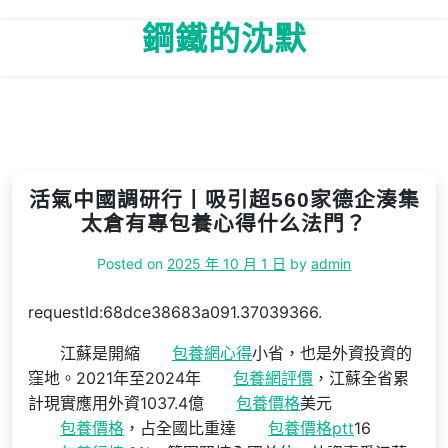
Skip
鋼鐵的沈默
to
content
活氣中國調研行丨吸引超560家德企湊集
太倉有專包養心得什么法門？
Posted on
2025 年 10 月 1 日
by
admin
requestId:68dce38683a091.37039366.
江蘇是開縮
包養網心得
小省，也是外資投資的
窪地。2021年至2024年
包養網評價
，江蘇全省累
計現實應用外資1037.4億
包養價格
美元
包養價格
，占全國比重達
包養價格ptt
16