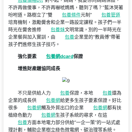
不許再做傻事，不許再嚇唬媽媽，聽到了嗎？”藍沐哭著
吩咐道。路樹立了“雙
包養條件
元制”
包養管道
培育機制，激勵黌舍和企業一路設定課程。孩子們一半
時光在黌舍進修
包養妹
文明常識，別的一半時光在
企業餐與加入實訓，由
包養
企業里的“教員傅”帶著
孩子們進修生孩子技巧。
強化要素
包養網dcard
保證
增進財產鏈協同成長
不只是供給人力
包養
保證，本地
包養
還為
企業的成長供
包養網
給更多生孩子要素保證。好比
很多
包養網
觸及外貿出口的企業
包養網
都有扶
植綠色動力
包養網
生孩子系統的尋求，在這
包養
方面本地電力部分供給“一企一策”的一站式處
理計劃，輔助企業樹立綠色微電網、碳治理等系統。