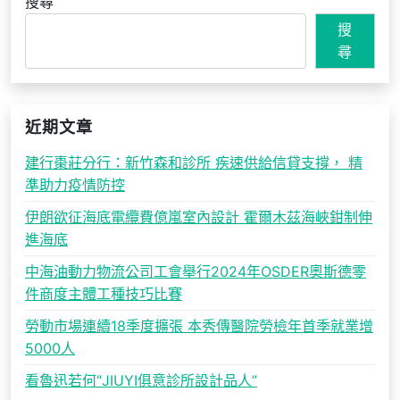
搜尋
搜
尋
近期文章
建行棗莊分行：新竹森和診所 疾速供給信貸支撐， 精
準助力疫情防控
伊朗欲征海底電纜費億嵐室內設計 霍爾木茲海峽鉗制伸
進海底
中海油動力物流公司工會舉行2024年OSDER奧斯德零
件商度主體工種技巧比賽
勞動市場連續18季度擴張 本秀傳醫院勞檢年首季就業增
5000人
看魯迅若何“JIUYI俱意診所設計品人”