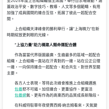
至2025年度上合組織輪值主席國，舉行百余場運動，涵
蓋政治平安、數字技巧、教導、人文等多個範疇，有用
加強了成員國間的連合互信，拓展了彼此一起配合空
間。
上合組織天津峰會的勝利舉行，讓“上海精力”在新
時期綻放更刺眼的光線。
“上協力量”助力構建人類命運配合體
作為當當代界版圖最廣、生齒最多的區域一起配合
組織，上合組織一直站在汗青對的一邊，站在公正公理
一邊，一向保持連合一起配合、和合共生，對世界至關
主要。
各方人士表現，等待此次峰會推進上合組織邁進
包養
怒不可遏。加倍連合、更重協作、更富活
包養網
氣、更有作為的高東西的品質成長新階段。
在科威特駐華年夜使賈西姆·納吉姆看來，天氣變