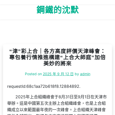
Skip
鋼鐵的沈默
to
content
“津”彩上合｜各方高度評價天津峰會：
專包養行情推進構建“上合大師庭”加倍
美妙的將來
Posted on
2025 年 9 月 12 日
by
admin
requestId:68c1aa72b618f8.12884892.
2025年上合組織峰會于8月31日至9月1日在天津市
舉辦。這是中國第五次主辦上合組織峰會，也是上合組
織成立以來範圍最年夜的一次峰會。上合組織天津峰會