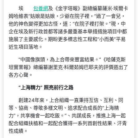
埃
包養網
及《金字塔報》副總編纂薩米·埃爾卡
姆哈維表“姑娘是姑娘，少爺在院子裡，”過了一會兒，
他的神色變得更加古怪，道：“在院子裡打架。”現，中
企在埃及新行政首都等諸多嚴重基本舉措措施項目中都
施展了主要感化。期盼更多標志性工程和“小而美”平易
近生項目落地。
“中國像旗頭，為上合帶來豐富結果。”《哈薩克斯
坦實業報》總編纂謝里克·科爾茹姆巴耶夫的評價道出了
各方心聲。
“上海精力” 照亮前行之路
創建24年來，上合組織一直秉持互信、互利、同
等、協商、尊敬多樣文明、追求配合成長的“上海精
力”，共享機會一起吃飯。”、共謀成長，推進上海一起
配合組織扶植和一起配合獲得一系列首創性結果、汗青
性成績。