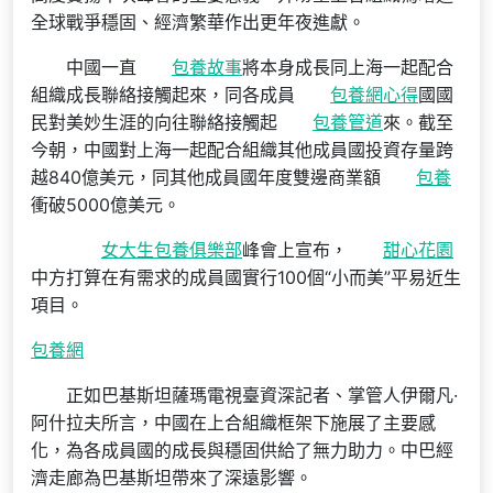
全球戰爭穩固、經濟繁華作出更年夜進獻。
中國一直
包養故事
將本身成長同上海一起配合
組織成長聯絡接觸起來，同各成員
包養網心得
國國
民對美妙生涯的向往聯絡接觸起
包養管道
來。截至
今朝，中國對上海一起配合組織其他成員國投資存量跨
越840億美元，同其他成員國年度雙邊商業額
包養
衝破5000億美元。
女大生包養俱樂部
峰會上宣布，
甜心花園
中方打算在有需求的成員國實行100個“小而美”平易近生
項目。
包養網
正如巴基斯坦薩瑪電視臺資深記者、掌管人伊爾凡·
阿什拉夫所言，中國在上合組織框架下施展了主要感
化，為各成員國的成長與穩固供給了無力助力。中巴經
濟走廊為巴基斯坦帶來了深遠影響。