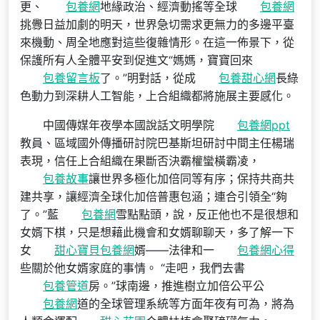
更、
包養網
地緣政治、經濟動搖等全球
包養網
挑釁日益加劇的明天，世界急切需求更無力的多邊平臺
來機動、周全地應對這些復雜情形。在這一佈景下，從
保護所有人全體平安到促進文“媽媽，寶寶回來
包養留言板
了。”明對話，從成
包養甜心網
長綠
色動力到深耕人工智能，上合組織都將施展主要感化。
中國傳媒年夜學本國說話文明學院
包養網ppt
教員、區域國外傳播研討院巴基斯坦研討中間主任楊瑞
表現，信任上合組織在果斷否決霸權蠻橫霸凌，
包養故事
讓世界多極化加倍同等有序；保持共商共
建共享，讓經濟全球化加倍普惠包涵；連合引領全“夠
了。”藍
包養網
雪點點頭，說，反正他也不是很想和
女婿下棋，只是想藉此機會和女婿聊聊天，多了解一下
女
甜心寶貝包養網
婿——法律和一
包養網心得
些關於他女婿家庭的事情。 “走吧，我們去書
包養管道
房。”球南邊，推進樹立加倍公平公
包養網
道的全球管理系統等方面年夜有可為，將為