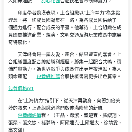
人類命運配
甜心花園
合體扶植會聚磅礴氣力。
印度學者魏漢表現，上合組織以“上海精力”為焦點
理念，將一切成員國凝集在一路，為各成員國供給了一
個通力進行、配合成長的平臺。他等待，上合組織在成
員國間推進商業、經濟、文明交通及游玩業成長中施展
奇特感化。
天津峰會是一屆友愛、連合、結果豐富的嘉會。上
合組織國度配合總結勝利經歷，凝集一起配合共鳴，積
儲前舉動力，為世界戰爭與成長作出更年夜進獻，為人
類命運配
包養網推薦
合體扶植書寫更多出色篇章。
包養價格ptt
在“上海精力”指引下，從天津再動身，向著加倍美
妙的將來，上合組織必將開啟佈滿盼望的新航
包養網評價
程。（王晶、鄧潔、盛楚宜、蘇纓翔、
張榮、張文捷、褚夢琦、阿爾達克·土爾遜太、徐靖雯、
高文瀟）