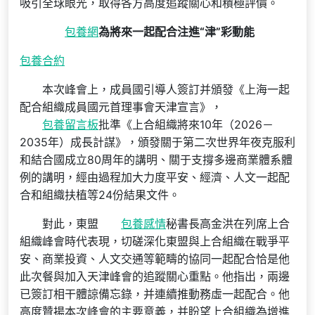
吸引全球眼光，取得各方高度追蹤關心和積極評價。
包養網
為將來一起配合注進“津”彩動能
包養合約
本次峰會上，成員國引導人簽訂并頒發《上海一起
配合組織成員國元首理事會天津宣言》，
包養留言板
批準《上合組織將來10年（2026－
2035年）成長計謀》，頒發關于第二次世界年夜克服利
和結合國成立80周年的講明、關于支撐多邊商業體系體
例的講明，經由過程加大力度平安、經濟、人文一起配
合和組織扶植等24份結果文件。
對此，東盟
包養感情
秘書長高金洪在列席上合
組織峰會時代表現，切磋深化東盟與上合組織在戰爭平
安、商業投資、人文交通等範疇的協同一起配合恰是他
此次餐與加入天津峰會的追蹤關心重點。他指出，兩邊
已簽訂相干體諒備忘錄，并連續推動務虛一起配合。他
高度贊揚本次峰會的主要意義，并盼望上合組織為增進