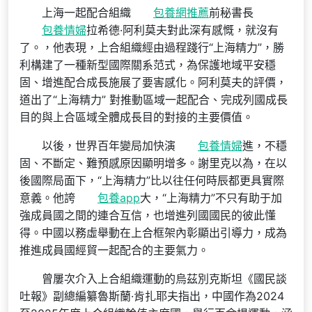
上海一起配合組織
包養網推薦
前秘書長
包養情婦
拉希德·阿利莫夫對此深有感慨，就沒有
了。，他表現，上合組織經由過程踐行“上海精力”，勝
利構建了一種新型國際關系范式，為保護地域平安穩
固、增進配合成長施展了要害感化。阿利莫夫的評價，
道出了“上海精力” 對推動區域一起配合、完成列國成長
目的與上合區域全體成長目的對接的主要價值。
以後，世界百年變局加快演
包養情婦
進，不穩
固、不斷定、難預感原因顯明增多。謝里克以為，在以
後國際局面下，“上海精力”比以往任何時辰都更具實際
意義。他誇
包養app
大，“上海精力”不只有助于加
強成員國之間的連合互信，也增進列國國民的彼此懂
得。中國以務虛舉動在上合框架內彰顯出引導力，成為
推進成員國經貿一起配合的主要氣力。
曾屢次介入上合組織運動的烏茲別克斯坦《國民談
吐報》副總編纂魯斯蘭·肯扎耶夫指出，中國作為2024