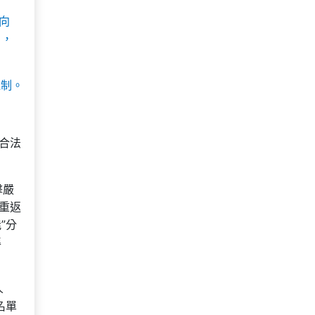
向
日，
機制。
合法
擊嚴
、重返
”分
準
人
名單