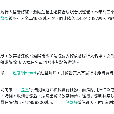
被履行人信譽修復，激勵運營主體符合法規合規運營。本年前三
俱樂部
被履行人名單167.2萬人次，同比降落2.45%；197萬人次
軌制，狄某被江蘇省溧陽市國民法院歸入掉信被履行人名單。之
求解除“歸入掉信名單”“限制花費”等辦法。
法予
包養網dcard
以姑且解除，并警告其具有實行才能時實時
實時向履
包養
行法院陳述并積極實行任務，而是應用掉信懲
費、賭錢。收到告發后，法院出警將狄某拘傳，經搜尋發明狄某
微信賬號出入金額超300萬元，
包養網
微信聊天、付出記載