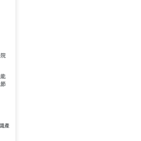
法院
錢能
光節
識產