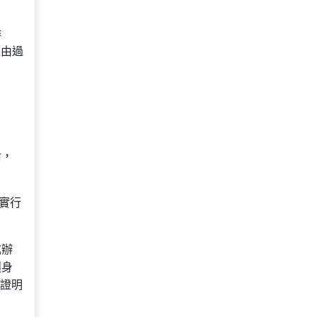
季
經由過
后，
實行
戒辦
隨身
證明