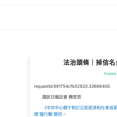
Skip
to
content
法治頭條｜掉信名
Posted
requestId:691754cfb52620.33666400.
國民日報記者 魏哲哲
《中共中心關于制訂公民經濟和社會成
理“履行難”題目。