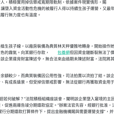
行人，積極實用掉信懲戒寬期限軌制，依據案件現實情形，賜
，讓墮入資金活動性危機的被履行人得以持續生孩子運營，又最
讓履行無力度也有溫度。
扶植生孩子線，以廠房裝備為典質林天秤優雅地轉身，開始操作
虹色的霧氣。向某銀行存款，
包養網
但因資金鏈斷裂無法了
于該企業違背財富陳述令，無合法來由過期未陳述財富，法院將
戶余額較少，而典質裝備因公用性強，司法拍賣以流拍了結。該
合、有成長遠景，但受掉信懲戒影響，無法從銀行再獲取資金用
輪迴若何破解？“法院積極組織座談會，闡明該企業墮入窘境的主
，促進兩邊告竣分期還款協定。”辦案法官先容，經銀行批准，
實行分期還款打算條件下，提出金融機構賜與需要運營支撐”，并