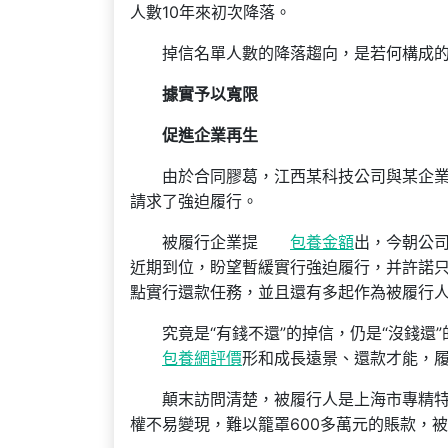
人數10年來初次降落。
掉信名單人數的降落趨向，是若何構成
據實予以寬限
促進企業再生
由於合同膠葛，江西某科技公司與某企
請求了強迫履行。
被履行企業提
包養金額
出，今朝公
近期到位，盼望暫緩實行強迫履行，并許諾
點實行還款任務，並且還有多起作為被履行
究竟是“有錢不還”的掉信，仍是“沒錢
包養網評價
形和成長遠景、還款才能，
顛末訪問清楚，被履行人是上海市專精特
權不易變現，難以籠罩600多萬元的賬款，