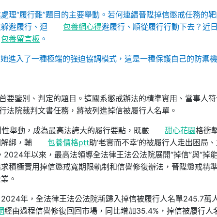
處理“履行難”題目的主要舉動。若何連續晉陞掉信懲戒任務的靶
數躲避履行、迴
包養網心得
避履行、順從履行行動下去？近
包養留言板
。
使她進入了一種極端的強迫協調模式，這是一種保護自己的防禦
起首要鑒別、判定的題目。這關系懲戒辦法的精準實用、當事人符
實行法院裁判文書任務，將被列進掉信被履行人名單。
有針對性舉動，成為最高法誇大的履行要點，既嚴
甜心花園
格衝
困解綁，輔
包養價格ptt
助‘老實而不幸’的被履行人走出困局
2024年以來，最高法領導全法律王法公法院展開“掉信”與“掉能
請求積極實用掉信懲戒寬期限軌制和信譽修復辦法，晉陞懲戒精
企業。
024年，全法律王法公法院新歸入掉信被履行人名單245.7萬
網
經由過程信譽修復回回市場，同比增加35.4%，掉信被履行人