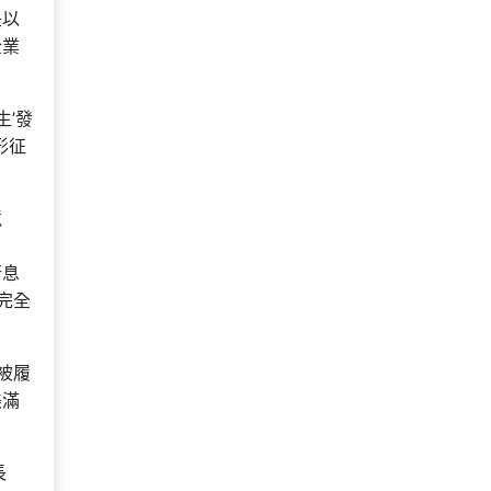
是以
企業
’發
形征
境
行息
完全
被履
美滿
長