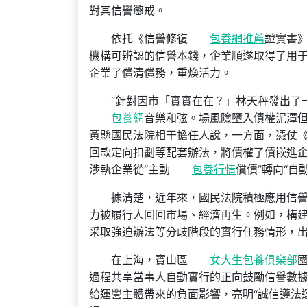
對其信譽懲戒。
依托《信譽修復
包養網推薦
證實書
機構可辨認的信譽本錢，企業順遂取得了用
企業了償清償務，重煥活力。
“針對因市「實實在在？」林天秤發出了
包養網
音樂和弦。場風險墮入債權泥潭但
黃縣國民法院相干擔任人說，一方面，憑仗
回款定向扣劃等配套辦法，將債權了債嵌進企
涉執企業從“主動
包養行情
償債”轉向“
據清楚，近年來，國民法院積極應用信
力被履行人回回市場、經濟再生。例如，構
采取強迫辦法等分歧階段的實行任務情形，
在上海，寶山區
女大生包養俱樂部
過程共享當事人自動實行的正向鼓勵信譽數
給運營主體帶來的負面影響，亮明“誠信遵法