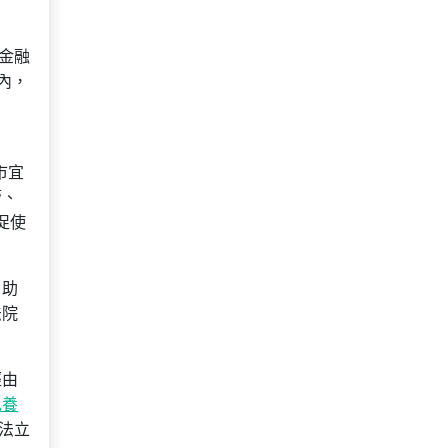
金融
內，
市宜
管、
促使
，助
法院
經由
包養
法立