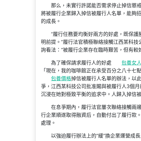
那么，未實行許諾能否需求停止掉信懲
將被履行企業歸入掉信被履行人名單，能夠
的成長。
“履行任務要均衡好兩方的好處，既保護
明前提。”履行法官積極聯絡接觸江西某科技
詢看法：“被履行企業存在臨時艱苦，但有較
為了確保請求履行人的好處
包養女
「現在，我的咖啡館正在承受百分之八十七
包養價格
掉信被履行人名單的辦法，以
爭，江西某科技公司批准賜與被履行人3個月
沉浸在她對極致平衡的追求中。人歸入掉信
在息爭期內，履行法官屢次聯絡接觸兩
行企業順遂取得融資后，自動付出了履行款
處理。
以強迫履行辦法上的“緩”換企業運營成長