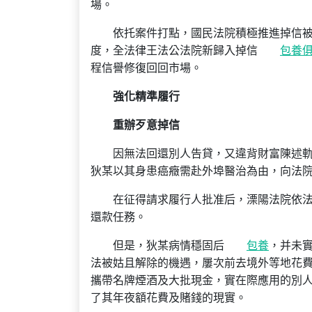
場。
依托案件打點，國民法院積極推進掉信
度，全法律王法公法院新歸入掉信
包養
程信譽修復回回市場。
強化精準履行
重辦歹意掉信
因無法回還別人告貸，又違背財富陳述
狄某以其身患癌癥需赴外埠醫治為由，向法院請
在征得請求履行人批准后，溧陽法院依
還款任務。
但是，狄某病情穩固后
包養
，并未
法被姑且解除的機遇，屢次前去境外等地花
攜帶名牌煙酒及大批現金，實在際應用的別人
了其年夜額花費及賭錢的現實。