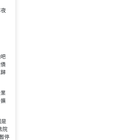
年夜
她吧
償債
其歸
企業
于擴
因是
法院
暫停