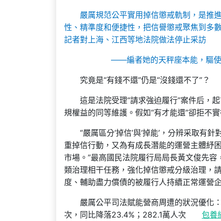
嚴厲規范公平實用掉信懲戒軌制，是推進
性、精準度和便捷性，把信譽懲戒聚焦到多
記者對上海、江西等地法院做法停止采訪
——編者她的天秤座本能，驅
究竟是“有錢不還”仍是“沒錢還不了”？
這是法院受理“請求強迫履行”案件后，
規權益的同等維護。假如“有才能還”卻拒不
“嚴厲區分‘掉信’與‘掉能’，分辨采取
重掉信行動，又為有成長潛能的運營主體紓
市場。”最高國民法院履行局局長黃文俊先容，
類治理相干任務，強化掉信懲戒分級治理，
度、輔助盡力償債的被履行人持續正常運營
嚴厲公平司法賦能營商周遭的狀況優化：2
次，同比降落23.4%；282.1萬人次
包養