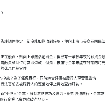
的？
業告竣調停協定，卻沒能如期收到賬款，便向上海市長寧區國民
司正在融資，賬面上雖無活動資金，但已有一筆較年夜的融資金
只需融資款到位可當即還款。但是，被履行企業未能在許諾的時
人的休息仲裁案件。
還”的掉能？為了催促實行，同時綜合評價被履行人現實運營情
履行法官前去被履行人的運營地停止實地查詢拜訪。
新“小偉人”企業，擁有焦點技巧及實力。假如強迫履行，企業常
被履行企業也會見臨破產地步。