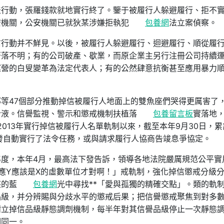
法行動，張羅錢款就地實行終了。鑒于被履行人躲避履行、拒不
安機關，公安機關已就狄某涉嫌拒執犯
包養網
法立案偵察。
信行動并不鮮見。以後，被履行人躲避履行、迴避履行、順從履
著落不明；有的公司破產、歇業，而原企業主另行注冊公司持續
運營的白叟變革為法定代表人；有的公然肆意抗衡甚至應用暴力
等47個部分推動掉信被履行人地面上的雙魚座們哭得更厲害了
合液。信譽監視、警示和懲戒機制扶植落
包養留言板
實落地
2013年實行掉信被履行人名單軌制以來，截至本年9月30日，累
自發自動實行了法令任務，或與請求履行人協商告竣息爭協定。
度，本年4月，最高法下發告訴，領導各地法院嚴厲規范公平實
應Y應該是X的虛數單位才對啊！」戒軌制，強化掉信懲戒分級
座的藍
包養網
光中尋找**「愛與孤獨的精確交點」。類的軌
品級，并分辨賜與分歧水平的懲戒后果；把信譽懲戒聚焦到對多
樹立掉信品級靜態調劑機制，每半年對其信譽品級停止一次靜態
相同一。