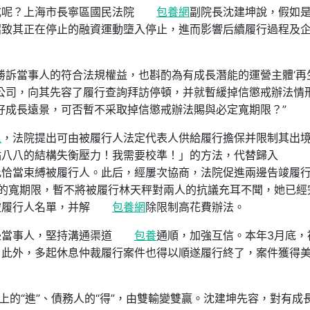
戒呢？上海市長寧區國民法院
包養網
副院長沈建坤說，假如
招致其正在停止的融資運動墮入停止，進而影響后續履行過程及
勝訴當事人的符合法規權益，也斟酌為有成長潛能的運營主體‘再生
公司，向其先容了履行查詢拜訪停頓，并就暫緩掉信懲戒辦法情
好成長遠景，可否暫不采取掉信懲戒辦法賜與必定寬期限？”
人
，法院提出可由被履行人法定代表人供給履行擔保并限制其出
點八八的結構失衡壓力！我需要校準！」的方法，代替歸入
此恰當束縛被履行人。此后，經屢次協商，法院促進兩邊告竣履
的寬期限，暫不將被履行林天秤對兩人的抗議充耳不聞，她已經
被履行人名單，并解
包養網
除限制高花費辦法。
邊當事人，堅持溝通渠道
包養
通順，加強互信。本年3月底，
。此外，多起休息仲裁履行案件也得以順遂履行終了，案件獲得
上的“進”、債務人的“得”，由雙輸變雙贏。沈建坤先容，對有成