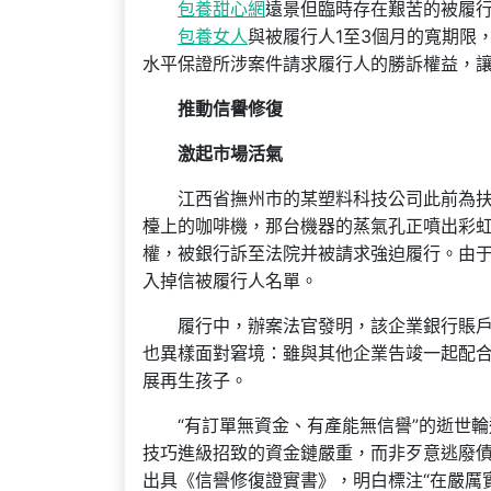
包養甜心網
遠景但臨時存在艱苦的被履
包養女人
與被履行人1至3個月的寬期限
水平保證所涉案件請求履行人的勝訴權益，
推動信譽修復
激起市場活氣
江西省撫州市的某塑料科技公司此前為
檯上的咖啡機，那台機器的蒸氣孔正噴出彩
權，被銀行訴至法院并被請求強迫履行。由
入掉信被履行人名單。
履行中，辦案法官發明，該企業銀行賬
也異樣面對窘境：雖與其他企業告竣一起配
展再生孩子。
“有訂單無資金、有產能無信譽”的逝世
技巧進級招致的資金鏈嚴重，而非歹意逃廢債
出具《信譽修復證實書》，明白標注“在嚴厲