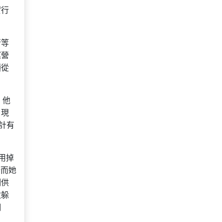
實行
行等
運營
順從
，他
，現
計有
用掉
分而她
制供
數躲
調