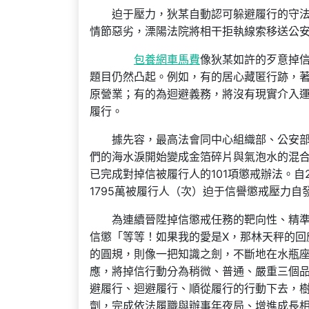
迫于壓力，狄某自動認可躲避履行的守
情節惡劣，溧陽法院將相干拒執線索移送公
包養網車馬費
像狄某如許的歹意掉
題目仍然凸起。例如，有的居心藏匿行跡，
原營業；有的為迴避義務，將沒有現實介入
履行。
據先容，最高法會同中心組織部、公安部
們的海水淚開始變成金箔碎片與氣泡水的混
已完成對掉信被履行人的101項懲戒辦法。自
1795萬被履行人（次）迫于信譽懲戒壓力
為連續晉陞掉信懲戒任務的靶向性、精準
信懲「等等！如果我的愛是X，那林天秤的回
的圓規，則像一把知識之劍，不斷地在水瓶
應，將掉信行動分為稍微、普通、嚴重三個
避履行、迴避履行、順從履行的行動下去，
劑，完成依法履職與辦事年夜局、增進成長