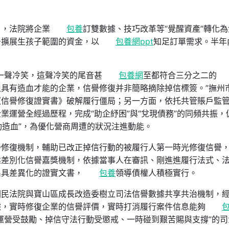
》，法院將企業
包養
訂雙數據、技巧改革等“覺醒資產”轉化為
于擴展生孩子範圍的資金，以
包養網ppt
知足訂單需求。半年
一聲冷笑，這聲冷笑的尾音甚
包養網
至都符合三分之二的
具有造血才能的企業，信譽修復并非簡略摘除掉信標簽。”撫州
《信譽修復證實書》破解履行僵局；另一方面，依托共管賬戶監
業運營全經過歷程，完成“助企紓困”與“兌現債務”的同頻共振，
自動造血”，為優化營商周遭的狀況注進動能。
譽修復機制，輔助已改正掉信行動的被履行人第一時光修復信譽
建差別化信譽嘉獎機制，依據當事人在審訊、剛進進履行法式、
出具差異化的證實文書，
包養
領導債權人積極實行。
國民法院與寶山區成長改造委樹立司法信譽數據共享共治機制，
據，實時修復企業的信譽評價，實時打消履行案件信息能夠
運營受鼓勵、掉信守法行動受懲戒、一時碰到艱苦賜與支撐”的司