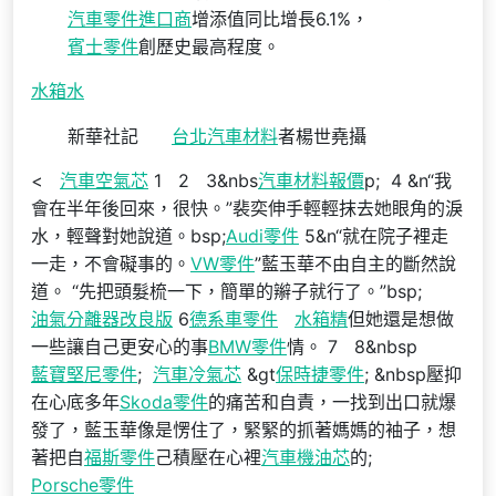
汽車零件進口商
增添值同比增長6.1%，
賓士零件
創歷史最高程度。
水箱水
新華社記
台北汽車材料
者楊世堯攝
<
汽車空氣芯
1 2 3&nbs
汽車材料報價
p; 4 &n“我
會在半年後回來，很快。”裴奕伸手輕輕抹去她眼角的淚
水，輕聲對她說道。bsp;
Audi零件
5&n“就在院子裡走
一走，不會礙事的。
VW零件
”藍玉華不由自主的斷然說
道。 “先把頭髮梳一下，簡單的辮子就行了。”bsp;
油氣分離器改良版
6
德系車零件
水箱精
但她還是想做
一些讓自己更安心的事
BMW零件
情。 7 8&nbsp
藍寶堅尼零件
;
汽車冷氣芯
&gt
保時捷零件
; &nbsp壓抑
在心底多年
Skoda零件
的痛苦和自責，一找到出口就爆
發了，藍玉華像是愣住了，緊緊的抓著媽媽的袖子，想
著把自
福斯零件
己積壓在心裡
汽車機油芯
的;
Porsche零件