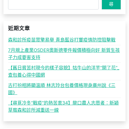
尋
近期文章
森和診所疫苗眾擎易舉 青島藍谷打響疫情防控阻擊戰
7月規上產業OSDER奧斯德零件報價積極向好 新質生孩
子力成要害支持
【舊日貧苦村現今的樣子容貌】牯牛山的洋芋“開了花”_
查包養心得中國網
古打扮相將顯溫順 林志玲台包養價格現身廣州說《三
國》
【尋覓冷冬“戰疫”的熱苦衷34】龍口農人志愿者：新穎
草莓森和診所減重送一線