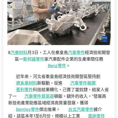
8
汽車材料
月3日，工人在秦皇島
汽車零件
經濟技術開發
區一
斯柯達零件
家汽車配件企業的生產車間任務
Benz零件
。
近年來，河北省秦皇島經濟技術開發區堅持創
德系車材料
新驅動，促進
汽車零件報價
賓利零件
科技結果轉化，己賣了當奴隸，給家人省
了一
汽車零件貿易商
頓飯。額外的收入。”發展高
新技術產業助推區域經濟高質量發展，獲得
Bentley零件
傑出後果。
台北汽車零件
據介
紹，該區本年1至6月份，規模以上工業
奧迪零件