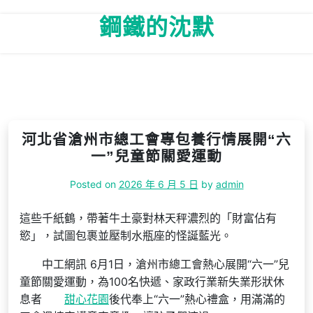
Skip
鋼鐵的沈默
to
content
河北省滄州市總工會專包養行情展開“六
一”兒童節關愛運動
Posted on
2026 年 6 月 5 日
by
admin
這些千紙鶴，帶著牛土豪對林天秤濃烈的「財富佔有
慾」，試圖包裹並壓制水瓶座的怪誕藍光。
中工網訊 6月1日，滄州市總工會熱心展開“六一”兒
童節關愛運動，為100名快遞、家政行業新失業形狀休
息者
甜心花園
後代奉上“
六一
”熱心禮盒，用滿滿的