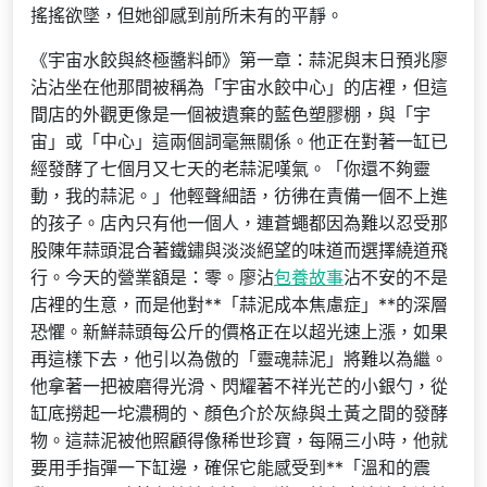
搖搖欲墜，但她卻感到前所未有的平靜。
《宇宙水餃與終極醬料師》第一章：蒜泥與末日預兆廖
沾沾坐在他那間被稱為「宇宙水餃中心」的店裡，但這
間店的外觀更像是一個被遺棄的藍色塑膠棚，與「宇
宙」或「中心」這兩個詞毫無關係。他正在對著一缸已
經發酵了七個月又七天的老蒜泥嘆氣。「你還不夠靈
動，我的蒜泥。」他輕聲細語，彷彿在責備一個不上進
的孩子。店內只有他一個人，連蒼蠅都因為難以忍受那
股陳年蒜頭混合著鐵鏽與淡淡絕望的味道而選擇繞道飛
行。今天的營業額是：零。廖沾
包養故事
沾不安的不是
店裡的生意，而是他對**「蒜泥成本焦慮症」**的深層
恐懼。新鮮蒜頭每公斤的價格正在以超光速上漲，如果
再這樣下去，他引以為傲的「靈魂蒜泥」將難以為繼。
他拿著一把被磨得光滑、閃耀著不祥光芒的小銀勺，從
缸底撈起一坨濃稠的、顏色介於灰綠與土黃之間的發酵
物。這蒜泥被他照顧得像稀世珍寶，每隔三小時，他就
要用手指彈一下缸邊，確保它能感受到**「溫和的震