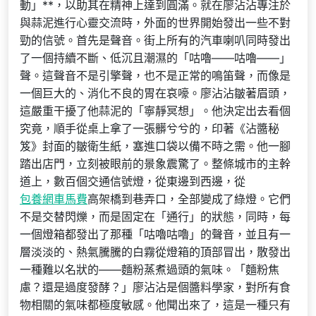
動」**，以助其在精神上達到圓滿。就在廖沾沾專注於
與蒜泥進行心靈交流時，外面的世界開始發出一些不對
勁的信號。首先是聲音。街上所有的汽車喇叭同時發出
了一個持續不斷、低沉且潮濕的「咕嚕——咕嚕——」
聲。這聲音不是引擎聲，也不是正常的鳴笛聲，而像是
一個巨大的、消化不良的胃在哀嚎。廖沾沾皺著眉頭，
這嚴重干擾了他蒜泥的「寧靜冥想」。他決定出去看個
究竟，順手從桌上拿了一張髒兮兮的，印著《沾醬秘
笈》封面的皺衛生紙，塞進口袋以備不時之需。他一腳
踏出店門，立刻被眼前的景象震驚了。整條城市的主幹
道上，數百個交通信號燈，從東邊到西邊，從
包養網車馬費
高架橋到巷弄口，全部變成了綠燈。它們
不是交替閃爍，而是固定在「通行」的狀態，同時，每
一個燈箱都發出了那種「咕嚕咕嚕」的聲音，並且有一
層淡淡的、熱氣騰騰的白霧從燈箱的頂部冒出，散發出
一種難以名狀的——麵粉蒸煮過頭的氣味。「麵粉焦
慮？還是過度發酵？」廖沾沾是個醬料學家，對所有食
物相關的氣味都極度敏感。他聞出來了，這是一種只有