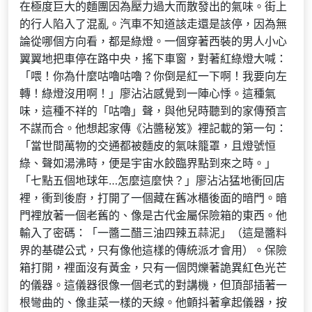
在極度巨大的麵團因為壓力過大而散發出的氣味。街上
的行人陷入了混亂。汽車不知道該走還是該停，因為無
論從哪個方向看，都是綠燈。一個穿著西裝的男人小心
翼翼地把車停在路中央，搖下車窗，對著紅綠燈大喊：
「喂！你為什麼咕嚕咕嚕？你倒是紅一下啊！我要向左
轉！綠燈沒用啊！」廖沾沾感覺到一陣心悸。這種氣
味，這種不祥的「咕嚕」聲，與他兒時聽到的家傳預言
不謀而合。他想起家傳《沾醬秘笈》裡記載的第一句：
「當世間萬物的交通都被麵皮的氣味籠罩，且燈號恒
綠、聲如湯沸時，便是宇宙水餃臨界點到來之時。」
「七點五個地球年…怎麼這麼快？」廖沾沾猛地衝回店
裡，衝到後廚，打開了一個藏在舊冰櫃後面的暗門。暗
門裡放著一個老舊的、像是古代金屬保險箱的東西。他
輸入了密碼：「一醬二醋三油四辣五蒜泥」（這是醬料
界的基礎公式，只有像他這樣的傳統派才會用）。保險
箱打開，裡面沒有黃金，只有一個閃爍著詭異紅色光芒
的儀器。這儀器很像一個老式的對講機，但頂部插著一
根彎曲的、像韭菜一樣的天線。他顫抖著拿起儀器，按