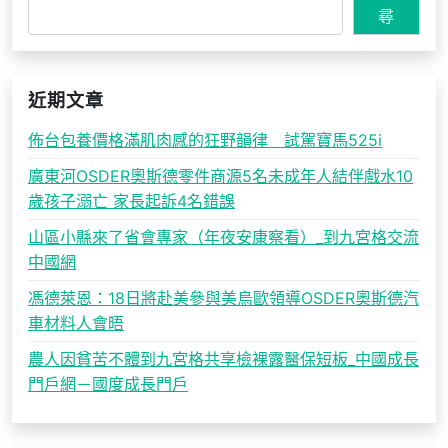
尋
近期文章
佈台包養價格滿肌肉感的狂野韻律 試駕寶馬525i
廣東河OSDER奧斯德零件商源5名未成年人結伴戲水10
歲孩子溺亡 家長起訴4名錯誤
山區小縣來了省會專家（年夜安康察看）_到九宮格交流
中國網
馮德萊恩：18日將赴美參與美烏歐領導OSDER奧斯德汽
車材料人會晤
農人因貧苦不體到九宮格共享檢裸露醫保短板_中國成長
門戶網－國度成長門戶