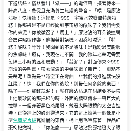
下通話鈕。儀器發出「滋——」的電流聲，接著傳來一
陣高八度、急促且充滿養生焦慮的聲音。「喂！是廖沾
沾嗎！快接聽！這裡是 K-999！宇宙水餃聯盟特級特
務！你那邊是不是已經聞到宇宙級的酸味了？我們需要
你的蒜泥！你被徵召了！馬上！」廖沾沾的耳朵被這聲
音震得嗡嗡作響，他捏著對講機，困惑地喊道：「特
務？酸味？等等！我聞到的不是酸味！是麵粉過度膨脹
的焦慮味！還有，我現在走不開！我的陳年老蒜泥需要
每隔三小時的溫和震動！」「蒜泥？」對面傳來K-999
崩潰的尖叫聲，帶著濃濃的中藥味電子雜音：「重點不
是蒜泥！重點是**時空正在彎曲！**我們的推進器快沒
紅棗了！快！我們在你的後院！別帶任何多餘的東西！
除了——你那缸蒜泥！」就在廖沾沾還在糾結要不要帶
上他最珍愛的那把銀勺時，外面的牆壁傳來一聲巨大的
撞擊。一個穿著黑色燕尾服、戴著太陽眼鏡的太空吉娃
娃，正從牆上的破洞鑽進來。它的背上揹著一個像是小
型
包養留言板
瓦斯桶的東西，桶上用毛筆寫著「極品紅
棗枸杞燃料」。「你怎麼——」廖沾沾驚訝地瞪大了眼