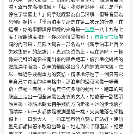
喊，聲音充滿機械感。「我、我沒有斜停！我只是垂直
停在了牆壁上！」何手殘趕緊為自己辯解，但聲音因為
恐懼而顫抖。「垂直泊車？那是在第三次元的行為，在
這裡，你的車體與停車線的夾角是—
包養
—八十九點七
度！按照維度法則，你必須接受懲罰！」
包養留言板
懲
罰的內容是：無限次觀看一部名為**《新手泊車七百次
失敗集錦》的紀錄片，直到哭泣為止。就在這時，一輛
像是從科幻電影裡開出來的黑色跑車，優雅地從網格的
邊緣漂移而過。跑車的輪胎發出令人陶醉的摩擦聲，它
以一種近乎蔑視重力的姿態，精準地停進了一個只有它
車身尺寸寬度的停車格中。那泊車的過程就像一場舞
蹈，流暢、完美，且毫無任何多餘的動作**。跑車的駕
駛座上走出一個全身黑色皮衣的女人，她戴著一副透明
護目鏡，冷酷地朝著何手殘的方向走來。她的步伐優雅
而精準，每一步都像是被測量過一樣，完美地落在網格
線上。「車影大人！」泊車警察們立刻立正站好，連測
量尺都顫抖著不敢發出聲音。她走到何手殘面前，輕蔑