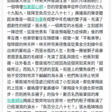
勢超級大修正！所有天秤座請注意！由於月球剛剛打了
一個噴嚏
包養甜心網
，您的戀愛機率從昨日的百分之九
十九點九，陡降至負百分之八十七！」廣播員的聲音聽
起來像是一個正
包養
在經歷中年危機的雙子座，充滿了
戲劇性的絕望。張水瓶，一個典型的水瓶座，立刻感到
一陣恐慌，這是他患有「星座預報壓力症候群」後的標
準反應。他單戀著住在隔壁棟、經營一家「平衡美學」
咖啡館的林天秤。林天秤完美得像是從黃金分割線中走
出來的藝術品。而張水瓶的人生，則像一團被獅子座暴
君隨意亂踢的毛線球，充滿了混亂與錯位。他衝到窗
邊，往外看去。整座城市已經因為這個突如其來的「超
級修正」而陷入了荒謬的混亂。街道上的雙魚座們，開
始不受控制地流下鹹鹹的海水淚，他們無法停止地哭
泣，導致城市低窪處已經形成了小型潟湖。那些摩羯座
的上班族，嚴格遵守著廣播中「摩羯座今天適合原地踏
步，否則將失去襪子」的指令。數百名西裝筆挺的摩
包養網站
羯座正整齊地站在原地，他們的鞋子裡裝滿了
已經潮濕的淚水。「負百分之八十七？」張水瓶喃喃自