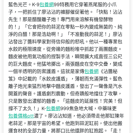
藍色光芒。K-9
包養網
99特務用它穿著燕尾服的小爪
子，一把抓住了廖沾沾的褲腳催促著他。「快點！沾沾
先生！那是醋酸離子炮！專門用來溶解有機發酵物
的！」「它會把你的蒜泥在零點一秒內變成無菌的、純
淨的白醋！那是浩劫啊！」「不准動我的蒜泥！」廖沾
沾發出了醬料學家對待信仰般的怒吼。他以一種專業包
水餃的極限速度，從旁邊的麵粉堆中抓起了兩團麵皮。
麵皮被他用氣功般的捏製手法，瞬間擴大成直徑三公尺
的巨大麵皮。他猛地擲出，兩張麵皮在空中交疊，變成
一個半透明的防禦護盾。這就是家傳
包養網
《沾醬秘
笈》中記載的「水餃皮護盾」，薄韌而充滿彈性。藍色
離子炮光束猛烈地擊中麵皮護盾，發出了一聲像是汽水
開蓋的聲音。護盾劇烈震動，但奇蹟般地擋住了攻擊，
只是散發出濃郁的麵香。「這麵皮的延展性！完美！但
撐不了太久！」K-
包養網
999焦急地大喊，中藥味更
包養價格ptt
濃了。廖沾沾知道，他必須帶走他那缸陳年
老蒜泥，那是宇宙的希望。他跑到蒜泥缸前，使出他搬
運食材的全部力量，將那口比他還胖的缸抱起。「走！