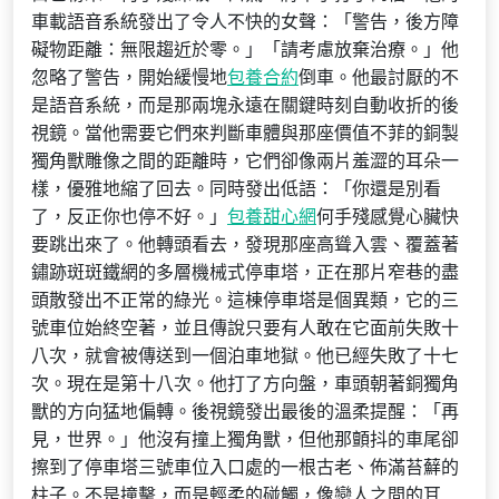
車載語音系統發出了令人不快的女聲：「警告，後方障
礙物距離：無限趨近於零。」「請考慮放棄治療。」他
忽略了警告，開始緩慢地
包養合約
倒車。他最討厭的不
是語音系統，而是那兩塊永遠在關鍵時刻自動收折的後
視鏡。當他需要它們來判斷車體與那座價值不菲的銅製
獨角獸雕像之間的距離時，它們卻像兩片羞澀的耳朵一
樣，優雅地縮了回去。同時發出低語：「你還是別看
了，反正你也停不好。」
包養甜心網
何手殘感覺心臟快
要跳出來了。他轉頭看去，發現那座高聳入雲、覆蓋著
鏽跡斑斑鐵網的多層機械式停車塔，正在那片窄巷的盡
頭散發出不正常的綠光。這棟停車塔是個異類，它的三
號車位始終空著，並且傳說只要有人敢在它面前失敗十
八次，就會被傳送到一個泊車地獄。他已經失敗了十七
次。現在是第十八次。他打了方向盤，車頭朝著銅獨角
獸的方向猛地偏轉。後視鏡發出最後的溫柔提醒：「再
見，世界。」他沒有撞上獨角獸，但他那顫抖的車尾卻
擦到了停車塔三號車位入口處的一根古老、佈滿苔蘚的
柱子。不是撞擊，而是輕柔的碰觸，像戀人之間的耳