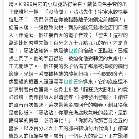
睛。K-999用它的小短腿站得筆直，戴著白色手套的爪
子優雅地一揮：「沒時間了，沾沾先生！宇宙水餃快要
拉肚子了！我們必須在你被醋酸離子炮鎖定前離開！」
話音未落，一股極致尖銳、刺鼻的酸氣猛地從店門口灌
入，伴隨著一個狂妄自大的電子音效：「警告！這裡的
醬油比例嚴重失衡！百分之九十九點九九的醋，才是真
理！」廖沾沾知道，這是他
包養
的宿敵，王醋狂，已經
找上門了。他的宇宙冒險，被迫從他對蒜泥的焦慮中，
正式開始了。一個狂妄的影子佔滿了那扇被撞破的牆門
邊緣，光線一瞬間被極端的酸氣扭曲。一個閃閃發光、
像醋罐的機器人緩緩漂浮
包養管道
進來，它的底座還不
斷噴射著白色醋霧。它身上掛著「醋狂派大勝利」的霓
虹燈牌，閃爍得讓人眼睛發疼，同時發出警報。王醋狂
的聲音再次響起，這次帶著金屬回音的嘲弄，刺耳得像
是磨砂紙。「廖沾沾！你那充滿腐敗氣味的蒜泥，是對
醬料學的侮辱！必須淨化！」「你將為你那百分之五的
醬油，以及百分之九十五的邪惡蒜頭付出代價！」醋罐
機器人的頂端裂開，露出了一個巨大的管口，正在聚積