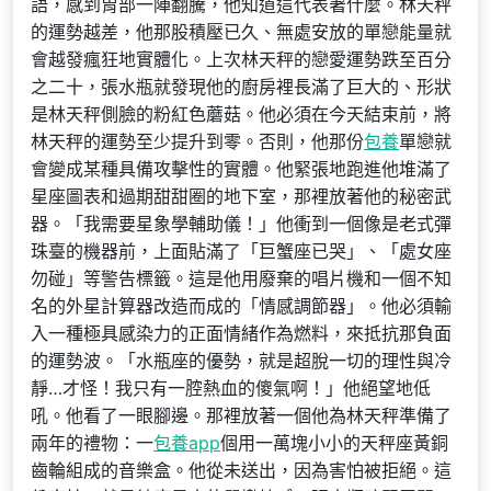
語，感到胃部一陣翻騰，他知道這代表著什麼。林天秤
的運勢越差，他那股積壓已久、無處安放的單戀能量就
會越發瘋狂地實體化。上次林天秤的戀愛運勢跌至百分
之二十，張水瓶就發現他的廚房裡長滿了巨大的、形狀
是林天秤側臉的粉紅色蘑菇。他必須在今天結束前，將
林天秤的運勢至少提升到零。否則，他那份
包養
單戀就
會變成某種具備攻擊性的實體。他緊張地跑進他堆滿了
星座圖表和過期甜甜圈的地下室，那裡放著他的秘密武
器。「我需要星象學輔助儀！」他衝到一個像是老式彈
珠臺的機器前，上面貼滿了「巨蟹座已哭」、「處女座
勿碰」等警告標籤。這是他用廢棄的唱片機和一個不知
名的外星計算器改造而成的「情感調節器」。他必須輸
入一種極具感染力的正面情緒作為燃料，來抵抗那負面
的運勢波。「水瓶座的優勢，就是超脫一切的理性與冷
靜…才怪！我只有一腔熱血的傻氣啊！」他絕望地低
吼。他看了一眼腳邊。那裡放著一個他為林天秤準備了
兩年的禮物：一
包養app
個用一萬塊小小的天秤座黃銅
齒輪組成的音樂盒。他從未送出，因為害怕被拒絕。這