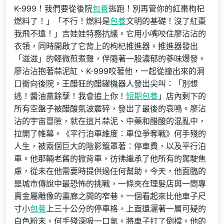
K-999！我們要從後院
包養
逃跑！別再管你的紅棗枸杞
燃料了！」「不行！燃料是
包養
文明的基礎！沒了紅棗
我飛不遠！」吉娃娃特務抗議。它用小嘴咬住廖沾沾的
衣領，同時開啟了它背上的枸杞推進器。推進器發出
「滋滋」的輕微煎煮聲，伴隨著一股濃郁的蔘味爆發。
廖沾沾抱著蒜泥缸、K-999咬著他，一起從撞出來的洞
口衝向後院。王醋狂的醋罐機器人發出尖叫：「別想
逃！醬油黨餘孽！我會追上你！
短期包養
」店內剩下的
所有空盤子被醋酸氣波震碎，發出了最後的哀鳴。廖沾
沾的宇宙冒險，就在這片蒜泥、中藥和醋酸的混亂中，
拉開了帷幕。《平行泊車維度：車位爭奪戰》何手殘的
人生，被兩個巨大的陰影籠罩著：停車費，以及平行泊
車。他那輛老舊的掀背車，彷彿繼承了他所有的駕駛焦
慮，從未在他需要時提供過任何幫助。今天，他面臨的
是城市傳說中最恐怖的挑戰，一條夾在理髮店與一間專
賣金屬雕像的畫廊之間的窄巷。一個看起來比他車子尺
寸小
包養
上三十公分的停車格，上面還灑著一層可疑的
白色粉末。何手殘深吸一口氣。將車子打了倒檔。他的