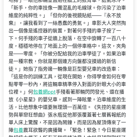
地掃了一眼他那輛垂直貼在牆上的掀背車，語氣冰冷。
「新手，你的車技像一團混亂的毛線球。你污染了泊車
維度的純粹性。」「但你的後視鏡貼紙——『永不放
棄』，讓我看到了一絲愚蠢的勇氣。」車影大人突然掏
出一個像是遙控器的裝置，對著何手殘的車子按了一
下。何手殘的車子從牆上脫落，在空中旋轉了一百八十
度，穩穩地停在了地面上的一個停車格中。這次，夾角
是——零度。「你被分配給我的泊車學徒了。如果泊車
是一種宗教，你就是那個連方向盤都沒摸過的新信
徒。」她指了指旁邊一輛像是巨型嬰兒車的改造車：
「這是你的訓練工具，從現在開始，你得學會如何在零
點零零一秒內，將這輛車精準停入對面的針眼大小的車
位裡。」何
包養網ppt
手殘看著那輛閃閃發光、還在播
放《小星星》的嬰兒車，感到一陣眩暈。泊車維度的生
活，比他想象中還要無理頭一百萬倍。《失控的星座運
勢與單戀狂想曲》張水瓶從他那張覆蓋著七層舊報紙的
單人床上驚醒，不是因為鬧鐘，而是因為屋頂傳來了一
陣
包養
震耳欲聾的廣播聲。「緊急！緊急！今日星座運