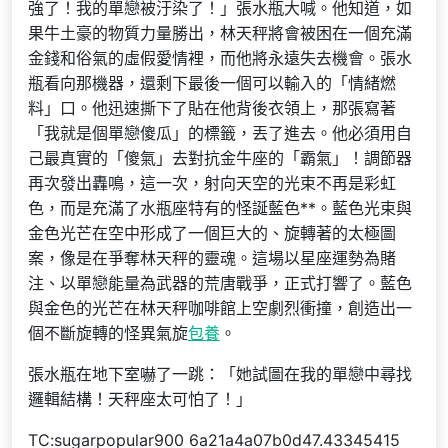
強了！我的單戀被汙染了！」張水瓶大喊。他知道，如
果牛土豪的物質力量勝出，林天秤將會被困在一個充滿
金錢和俗氣的虛假愛情裡，而他將永遠失去機會。張水
瓶看向那機器，還剩下最後一個可以輸入的「情緒燃
料」口。他迅速撕下了貼在他背後衣領上，那張寫著
「我就是個單戀傻瓜」的標籤，丟了進去。他必須用自
己最真實的「傻氣」去對抗金牛座的「霸氣」！調節器
再次發出轟鳴，這一次，射向天空的光束不再是彩虹
色，而是充滿了水瓶座特有的怪誕藍色**。藍色光束與
金色光芒在空中形成了一個巨大的、旋轉著的太極圖
案，像是在爭奪林天秤的靈魂。這場以星座運勢為賭
注、以單戀能量為武器的荒唐戰爭，正式打響了。藍色
與金色的光芒在林天秤咖啡館上空劇烈衝撞，創造出一
個不斷旋轉的怪異氣旋
包養
。
張水瓶在地下室嚇了一跳：「她試圖在我的單戀中尋找
邏輯結構！天秤座太可怕了！」
TC:sugarpopular900 6a21a4a07b0d47.43345415