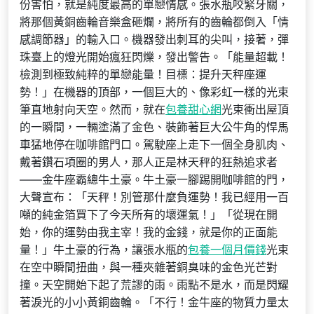
份害怕，就是純度最高的單戀情感。張水瓶咬緊牙關，
將那個黃銅齒輪音樂盒砸爛，將所有的齒輪都倒入「情
感調節器」的輸入口。機器發出刺耳的尖叫，接著，彈
珠臺上的燈光開始瘋狂閃爍，發出警告。「能量超載！
檢測到極致純粹的單戀能量！目標：提升天秤座運
勢！」在機器的頂部，一個巨大的、像彩虹一樣的光束
筆直地射向天空。然而，就在
包養甜心網
光束衝出屋頂
的一瞬間，一輛塗滿了金色、裝飾著巨大公牛角的悍馬
車猛地停在咖啡館門口。駕駛座上走下一個全身肌肉、
戴著鑽石項圈的男人，那人正是林天秤的狂熱追求者
——金牛座霸總牛土豪。牛土豪一腳踢開咖啡館的門，
大聲宣布：「天秤！別管那什麼負運勢！我已經用一百
噸的純金箔買下了今天所有的壞運氣！」「從現在開
始，你的運勢由我主宰！我的金錢，就是你的正面能
量！」牛土豪的行為，讓張水瓶的
包養一個月價錢
光束
在空中瞬間扭曲，與一種夾雜著銅臭味的金色光芒對
撞。天空開始下起了荒謬的雨。雨點不是水，而是閃耀
著淚光的小小黃銅齒輪。「不行！金牛座的物質力量太