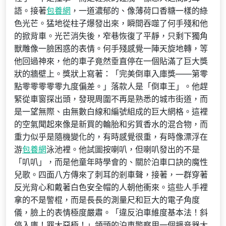
語。接著
包養網
，一道濃郁的、像薄荷口香糖一樣的綠
色光芒。猛地從柱子爆發出來，瞬間吞噬了何手殘和他
的掀背車。光芒消失後，窄巷恢復了平靜，只剩下獨角
獸雕像一臉困惑的表情。何手殘感覺一陣天旋地轉，等
他回過神來，他的車子竟然垂直停在一個貼滿了巨大獎
狀的牆壁上。獎狀上寫著：「完美倒車入庫獎——第零
點零零零零零九度偏差。」落款人是「倒車王」。他趕
緊從車窗探出頭，發現周圍不再是熟悉的城市街道，而
是一望無際、由無數白線和編號組成的巨大網格。這裡
的空氣聞起來像是新買的輪胎和劣質香水的混合物，而
重力似乎是隨機變化的，有時感覺很重，有時像漂浮在
游
包養網
泳池裡。他試圖按喇叭，但喇叭發出的不是
「叭叭」，而是他童年時學會的、關於泊車口訣的魔性
兒歌。四面八方傳來了刺耳的剎車聲，接著，一群穿著
反光背心和戴著白色安全帽的人朝他衝來。這些人手裡
拿的不是警棍，而是長長的測量尺和巨大的電子角度
儀，臉上的表情極度嚴肅。「違反泊車維度基本法！斜
停入庫！罪大惡極！」領頭的泊車警察用一個擴音器大