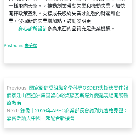
一樣飛向天空。，推動創業帶動失業和機動失業，加快
開釋政策盈利。支撐成長吸納失業才能強的財產和企
業，發掘新的失業增加點，鼓勵發明更
身心診所設計
多高東西的品質充足失業機遇。
Posted in:
未分類
文
Previous:
國家衛健委組織多學科專OSDER奧斯德零件報
章
價家赴山西通洲集團留心峪煤礦瓦斯爆炸變亂現場開展醫
導
療救治
Next:
錄像｜2026年APEC商業部長會議到九宮格見證：
覽
嘉賓泛論與中國一起配合新機會