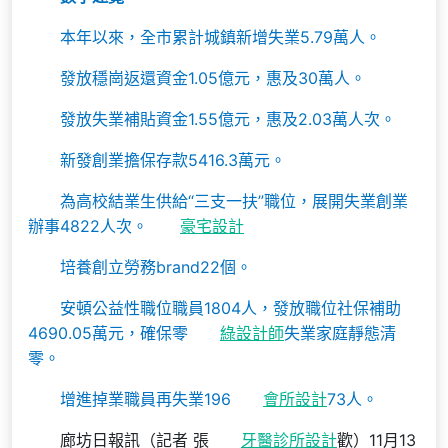
本年以來，
全市累計城鎮新增失業5.79萬人。
發放穩崗返還資金1.05億元，惠及30萬人。
發放失業補貼資金1.55億元，惠及2.03萬人次。
新發創業擔保存款5416.3萬元。
為高校結業生供給“三支一扶”職位，展開失業創業
辦事4822人次。
豪宅設計
培養創立勞務brand22個。
安頓公益性職位職員1804人，發放職位社保補助
4690.05萬元，確保零
綠設計師
失業家庭靜態清
零。
增進掉業職員再失業196
會所設計
73人。
廊坊日報訊（記者 張
牙醫診所設計
歡）11月13