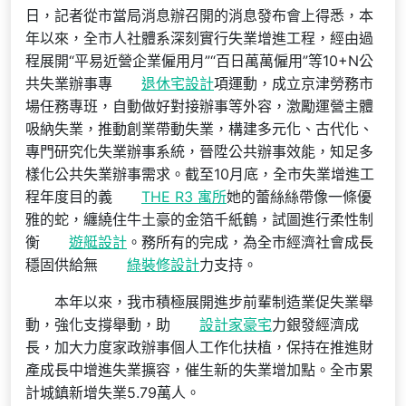
日，記者從市當局消息辦召開的消息發布會上得悉，本
年以來，全市人社體系深刻實行失業增進工程，經由過
程展開“平易近營企業僱用月”“百日萬萬僱用”等10+N公
共失業辦事專
退休宅設計
項運動，成立京津勞務市
場任務專班，自動做好對接辦事等外容，激勵運營主體
吸納失業，推動創業帶動失業，構建多元化、古代化、
專門研究化失業辦事系統，晉陞公共辦事效能，知足多
樣化公共失業辦事需求。截至10月底，全市失業增進工
程年度目的義
THE R3 寓所
她的蕾絲絲帶像一條優
雅的蛇，纏繞住牛土豪的金箔千紙鶴，試圖進行柔性制
衡
遊艇設計
。務所有的完成，為全市經濟社會成長
穩固供給無
綠裝修設計
力支持。
本年以來，我市積極展開進步前輩制造業促失業舉
動，強化支撐舉動，助
設計家豪宅
力銀發經濟成
長，加大力度家政辦事個人工作化扶植，保持在推進財
產成長中增進失業擴容，催生新的失業增加點。全市累
計城鎮新增失業5.79萬人。