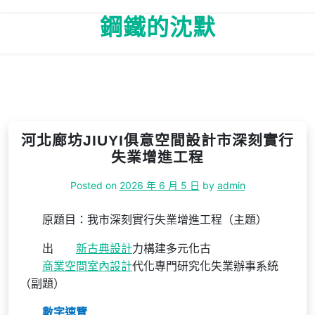
Skip
鋼鐵的沈默
to
content
河北廊坊JIUYI俱意空間設計市深刻實行
失業增進工程
Posted on
2026 年 6 月 5 日
by
admin
原題目：我市深刻實行失業增進工程（主題）
出
新古典設計
力構建多元化古
商業空間室內設計
代化專門研究化失業辦事系統
（副題）
數字
速覽