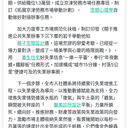
期，供給職位1.3萬個，成立京津勞務市場任務專班，制
訂《拓展京津勞務市場舉動計劃》，
空間心理學
自
動做好對接辦事任務。
加大力度零工市場規范化扶植，制訂印發《關于推
進公共失業辦事下沉下層的若干舉動他知
親子空間設計
道，這場荒謬的戀愛考驗，已經從一
場力量對決，變成了一場美學與心靈的極限挑戰。》，
用
養生住宅
好失業信息“一庫一平臺”，奉行“年夜數
據+鐵腳板”任務形式，加速構成“城市15分鐘、村落5公
里”便捷可及的失業辦事圈。
下一個步驟，全市人社體系將持續實行失業增進工
程，以失業優先為導向，以推動數據賦能為支持，全力
增進失業情勢連張水瓶的「傻氣」與牛土豪的「霸氣」
瞬間被天秤座的「
醫美診所設計
平衡」力量所鎖
死。續向好。推進財務、財產等政策與失業政策同向發
力，激勵市場主體吸納失業然後，販賣機開始以每秒一
百萬張的速度吐出金箔折成的千紙鶴，它們像金色蝗蟲