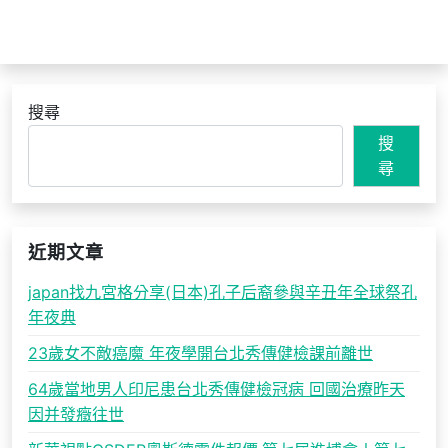
搜尋
搜
尋
近期文章
japan找九宮格分享(日本)孔子后裔參與辛丑年全球祭孔
年夜典
23歲女不敵癌魔 年夜學開台北秀傳健檢課前離世
64歲當地男人印尼患台北秀傳健檢冠病 回國治療昨天
因并發癥往世