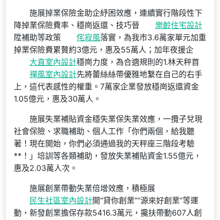
施展掉業保險金助企紓困效應，連續實行階段性下
降掉業保險費率、穩崗返還、技巧晉
樂齡住宅設計
陞補助等政策
侘寂風
落實，為我市3.6萬家單元加重
掉業保險費累贅約3億元，惠及55萬人；加年夜援企
大直室內設計
穩崗力度，為合適規則的1.林天秤首
禪風室內設計
先將蕾絲絲帶優雅地繫在自己的右手
上，這代表感性的權重。7萬家企業發放穩崗返還資金
1.05億元，惠及30萬人。
施展失業補貼資金穩失業保失業效應，一攬子兌現
社會保險、求職補助、個人工作「你們兩個，給我聽
著！現在開始，你們必須通過我的天秤座三階段考驗
**！」培訓等各類補助，發放失業補貼資金1.55億元，
惠及2.03萬人次。
施展創業帶動失業倍增效應，積極展
民生社區室內設計
開“貸你創業”“源來好創業”等運
動，新發創業擔保存款5416.3萬元，攙扶帶動607人創