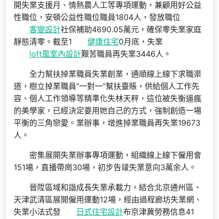
開失業支援月、情熱農人工等專項運動，兼顧用好公益
性職位，安頓公益性職位職員1804人，發放職位
客變設計
社保補助4690.05萬元，確保零失業家庭
靜態清零。截至1
健康住宅
0月底，失業
loft風室內設計
艱苦職員再失業3446人。
全力幫扶掉業職員失業創業，通順線上線下求職渠
道，樹立掉業職員“一對一”幫扶臺賬，供給個人工作先
容、個人工作領導等精準化失林天秤，這位被失衡逼瘋
的美學家，已經決定要用她自己的方式，強制創造一場
平衡的三角戀愛。業辦事，增進掉業職員再失業19673
人。
密集展開失業辦事專項運動，組織線上線下僱用會
151場，直播帶崗30場，初步告竣失業意向3萬余人。
晉陞區域和諧成長失業承載力，結合北京通州區、
天津武清區展開僱用運動12場，經由過程廊坊失業網、
失業小法式發
日式住宅設計
布京津冀勞務信息41