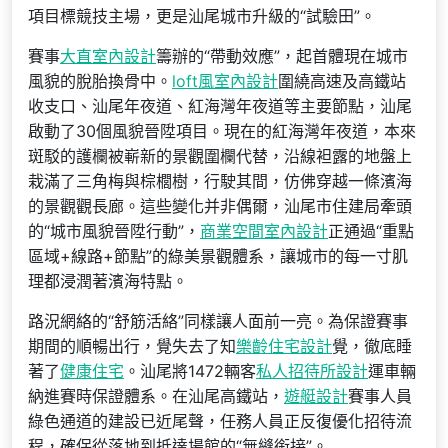
項目標競技主場，更是汕尾城市升級的“試驗田”。
賽事
大直室內設計
籌辦的“帶動效應”，起首體現在城市
風貌的脫胎換骨中。
loft風室內設計
圍繞高速及高鐵站
收支口、汕尾年夜道、紅海灣年夜道等主要節點，汕尾
啟動了30個風貌晉陞項目。現在的紅海灣年夜道，本來
斑駁的護欄被嶄新的景觀圍欄代替，沿線袒露的地盤上
栽滿了三角梅與棕櫚樹，行駛其間，仿佛穿越一條濱海
的景觀觀長廊。這些變化并非偶爾，汕尾市住建局牽頭
的“城市風貌晉陞行動”，
商業空間室內設計
正通過“重點
區域+線路+節點”的綠美景觀體系，讓城市的每一寸肌
理都浸潤著濱海特點。
路況網絡的“舒筋活絡”同樣讓人面前一亮。為保證賽事
期間的順暢出行，覺失去了知
樂齡住宅設計
覺，徹底睡
著了
健康住宅
。汕尾將1472輛客
私人招待所設計
運車輛
納進賽時保證體系。在汕尾高鐵站，
遊艇設計
賽事人員
綠色通道的建設已近尾聲，任務人員正反復優化招待流
程，確保從落地到抵達場館的“無縫銜接”。