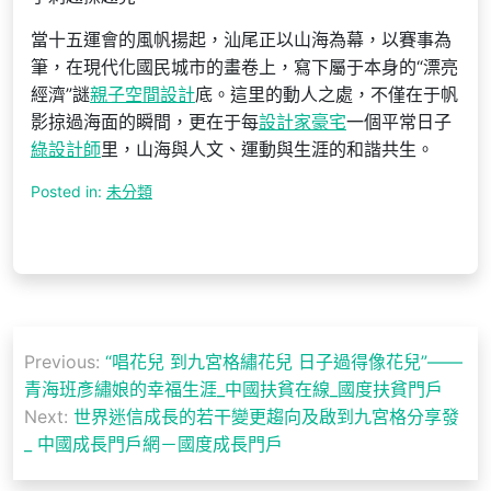
當十五運會的風帆揚起，汕尾正以山海為幕，以賽事為
筆，在現代化國民城市的畫卷上，寫下屬于本身的“漂亮
經濟”謎
親子空間設計
底。這里的動人之處，不僅在于帆
影掠過海面的瞬間，更在于每
設計家豪宅
一個平常日子
綠設計師
里，山海與人文、運動與生涯的和諧共生。
Posted in:
未分類
文
Previous:
“唱花兒 到九宮格繡花兒 日子過得像花兒”——
章
青海班彥繡娘的幸福生涯_中國扶貧在線_國度扶貧門戶
導
Next:
世界迷信成長的若干變更趨向及啟到九宮格分享發
_ 中國成長門戶網－國度成長門戶
覽