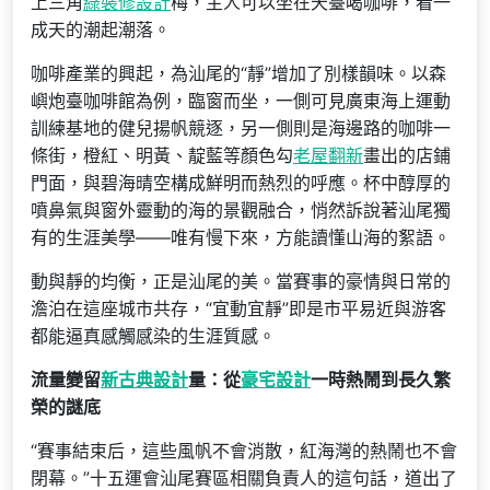
上三角
綠裝修設計
梅，主人可以坐在天臺喝咖啡，看一
成天的潮起潮落。
咖啡產業的興起，為汕尾的“靜”增加了別樣韻味。以森
嶼炮臺咖啡館為例，臨窗而坐，一側可見廣東海上運動
訓練基地的健兒揚帆競逐，另一側則是海邊路的咖啡一
條街，橙紅、明黃、靛藍等顏色勾
老屋翻新
畫出的店鋪
門面，與碧海晴空構成鮮明而熱烈的呼應。杯中醇厚的
噴鼻氣與窗外靈動的海的景觀融合，悄然訴說著汕尾獨
有的生涯美學——唯有慢下來，方能讀懂山海的絮語。
動與靜的均衡，正是汕尾的美。當賽事的豪情與日常的
澹泊在這座城市共存，“宜動宜靜”即是市平易近與游客
都能逼真感觸感染的生涯質感。
流量變留
新古典設計
量：從
豪宅設計
一時熱鬧到長久繁
榮的謎底
“賽事結束后，這些風帆不會消散，紅海灣的熱鬧也不會
閉幕。”十五運會汕尾賽區相關負責人的這句話，道出了