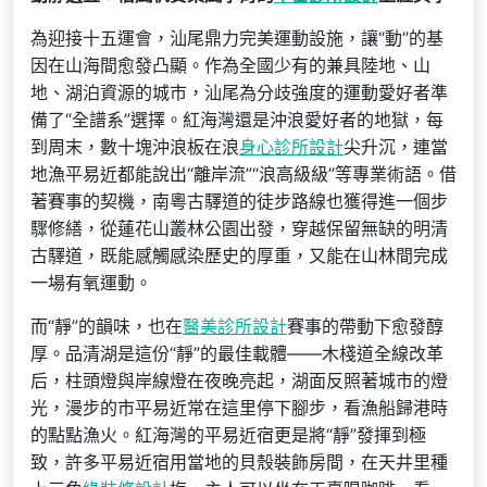
為迎接十五運會，汕尾鼎力完美運動設施，讓“動”的基
因在山海間愈發凸顯。作為全國少有的兼具陸地、山
地、湖泊資源的城市，汕尾為分歧強度的運動愛好者準
備了“全譜系”選擇。紅海灣還是沖浪愛好者的地獄，每
到周末，數十塊沖浪板在浪
身心診所設計
尖升沉，連當
地漁平易近都能說出“離岸流”“浪高級級”等專業術語。借
著賽事的契機，南粵古驛道的徒步路線也獲得進一個步
驟修繕，從蓮花山叢林公園出發，穿越保留無缺的明清
古驛道，既能感觸感染歷史的厚重，又能在山林間完成
一場有氧運動。
而“靜”的韻味，也在
醫美診所設計
賽事的帶動下愈發醇
厚。品清湖是這份“靜”的最佳載體——木棧道全線改革
后，柱頭燈與岸線燈在夜晚亮起，湖面反照著城市的燈
光，漫步的市平易近常在這里停下腳步，看漁船歸港時
的點點漁火。紅海灣的平易近宿更是將“靜”發揮到極
致，許多平易近宿用當地的貝殼裝飾房間，在天井里種