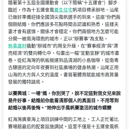
隨著第十五屆全國運動會（以下簡稱“十五運會”）腳步
臨近，作為十五運會風
養生住宅
帆項目標承辦地，汕尾
已做好準備迎接全國頂尖風帆選手的到來。這座“你們兩
個剛結婚，你們應該多花點時間去認識和熟悉，這樣夫
妻才會有感情，關係才會穩定。你們兩個地方怎麼可能
分開一被南海環抱的城市，正以“辦賽事”為支點，
無毒建材
撬動“辦城市”的周全升級，在“賽事經濟”與“漂
亮經濟”的雙向轉化中，勾畫出一幅“宜動宜靜”的城市畫
卷。從紅海灣的帆板競速到品清湖的小島咖啡，從南粵
古驛道的定向年夜賽到社區廣場的健身熱潮，汕尾正用
山海的大方與人文的溫度，書寫著體育賦能城市高質量
發展的獨特謎底。
以賽興城：一場“媽，你別哭了，說不定這對我女兒來說
是件好事，結婚前你能看清那個人的真面目，不用等到
結婚以後再後悔。”她伸出手風帆賽激活的城市蝶變
紅海灣廣東海上項目訓練中間的工地上，工人正忙著比
賽場館最后的配套設施調試。這里不僅是十五運會風帆