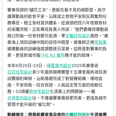
賽事保證的“繡花工夫”，更躲在看不見的細節里。為守
護運動員的飲食平安，汕尾成立食物平安和反興奮劑任
務專班，樹立食材直供體系，從源頭把控六年夜類食材
的采購流程。正如專班負責人所說：“我們要確保運動員
進口的每一份食材都可追溯、零
牙醫診所設計
風險。”廣
東海上項目訓練中間的招待中間里，營養師正根
侘寂風
據運動員的訓練強度調整逐日菜單。這既是對賽事的負
責，更是對城市服
THE R3 寓所
務才能的錘煉。
本年6月20日-23日，
禪風室內設計
2025年廣東省
日式住宅設計
青少年風帆錦標賽暨十五運會風帆項目測
試賽順利舉辦，汕尾基礎完成了對競賽組織、場地設
施、平安保衛、綜合保證、人員設定等方面的檢驗任
務。53項優
退休宅設計
化清單上的問題被一一霸
天母室內設計
佔，不僅讓賽事籌辦更完美，更成為城市
管理才能升級的“催化劑”。
動靜適宜：借風帆賽東風孕育的
中醫診所設計
生涯美學