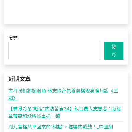
搜尋
搜
尋
近期文章
古打扮相將顯溫順 林志玲台包養價格現身廣州說《三
國》
【尋覓冷冬“戰疫”的熱苦衷34】龍口農人志愿者：新穎
草莓森和診所減重送一線
到九宮格共享回來的“村超”，擂響的戰鼓！_中國網