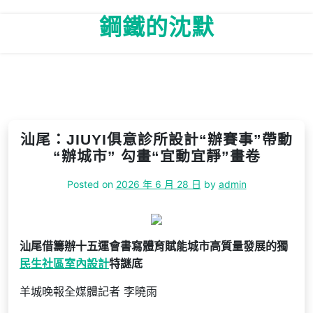
Skip
鋼鐵的沈默
to
content
汕尾：JIUYI俱意診所設計“辦賽事”帶動
“辦城市” 勾畫“宜動宜靜”畫卷
Posted on
2026 年 6 月 28 日
by
admin
汕尾借籌辦十五運會書寫體育賦能城市高質量發展的獨
民生社區室內設計
特謎底
羊城晚報全媒體記者 李曉雨