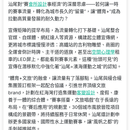
汕尾對“賽
會所設計
事經濟”的深層思慮——若何讓一時
的賽事流量，轉化為城市長久的“留量”，讓“體育+”成為
拉動高質量發展的耐久動力？
宣傳矩陣的提早布局，為流量轉化打下基礎。汕尾整合
官媒、自媒體、網紅達人等資源，構建起立體宣傳網，
更將城市標識慢慢滲透：高鐵站的吉利物雕塑、商圈的
全運會倒計時牌、主干道的道旗，甚至出
空間心理學
租
車的LED屏上，都能看到賽事元素，這種“抬頭可見”的
宣傳在潛移默化中強化著“汕尾=濱海運動之城”的認知。
“體育+文旅”的融會，讓流量有了落腳點。汕尾與縵合縵
集團簽訂框架一起配合協議，引進世界頂級文旅
brand，計劃在紅海灣打造集運動
客變設計
、度假、康
養于一體的綜合體。“賽事搭臺，文旅唱戲”在于長遠的
布局。在“賽后應用”的規劃里，30個城市風貌晉陞項目
構成的景觀帶，將持續服務于日常休閑。汕尾還計劃申
辦更多國家級、國際性水上運動賽事，讓“風帆之都”的
手刺越擦越亮。