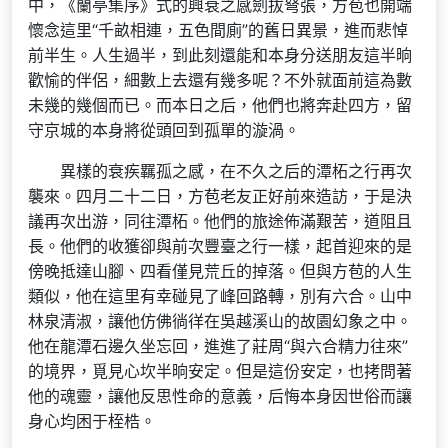
中，《蘭亭集序》式的興衰之感劍拔弩張，方苞也開端
懷念這里“千畝相連，五色間廁”的舊日異景，進而悲悼
前半生。人生過半，到此刻還能和本身分送朋友這半晌
歡愉的伴侶，細數上去還有幾多呢？不外就面前這為數
未幾的幾個而已。而本日之后，他們也將奔赴四方，留
守京城的本身將從頭回到孤單的漩渦。
異樣的衰疾羈孤之感，在不久之后的潭柘之行再次
襲來。四月二十二日，方苞老友正好前來造訪，于是決
議再次出游，同往潭柘。他們的旅途佈滿艱苦，道阻且
長。他們的收獲卻與前次豐臺之行一樣，起首迎來的是
傍晚抵達山腳、四看僅見荒丘的掉落。但與方苞的人生
類似，他在這里有幸碰見了峰回路轉，別有六合。山中
林泉清淑，讓他仿佛徜徉在吳越溪山的故園幻象之中。
他在龍潭石邊久坐忘回，進進了莊周“與六合精力往來”
的境界，覓見心坎半晌安定。但是這份安定，也拷問著
他的魂靈，讓他反思性命的意義，后悔本身因世俗而讓
身心均困于桎梏。