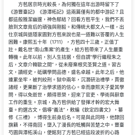
方苞居京時光較長，為何獨在這年出游時留下了
《游豐臺記》《游潭柘記》這兩篇僅有的都中游記？且
都這般雅潔幽邃，神色郁結？回看方苞平生，我們不丟
臉到文章背后的頑強與剛毅。和傳統大都文人一樣，出
仕京城與退隱家園對方苞來說也是一道難以答覆的人生
困難。康熙五十年（1711），方苞四十三歲，正值丁
壯。戴名世“南山集案”的產生，給方苞帶來了人生嚴重
轉機。此年以前，別人生拮据，但自謂“學行繼程朱之
后，文章介韓歐之間”，從未廢棄根究圣賢之道。習古
文，讀經史，砥礪學問品德，盛名卓越。此年之后，他
連累坐牢，被判絞刑。獄中兩年，沉潛研治禮學，貫徹
諸經，更果斷了治學求道的信心。幸而康熙天子愛其學
問，得以免逝世，頗得恩榮，迎來了官吏、學術與辭章
工作的重生。京城，為方苞供給了發揮才幹的宏大舞
臺。約選古文，倡導“義法”，敕編《欽定四書文》，纂
修《三禮》，博得生前身后名。可是與此同時，他隸回
旗籍，不得南回，墮入了漫長的牴觸與苦楚之中。豐臺
芍園與潭柘溪山，便銘刻了方苞已經這段波折的心路