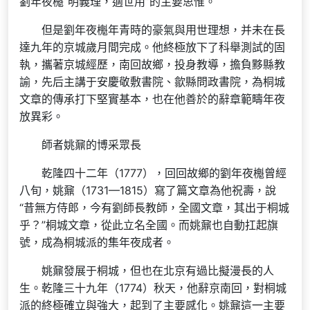
劉年夜櫆“明義理，適世用”的主要思惟。
但是劉年夜櫆年青時的豪氣與用世理想，并未在長
達九年的京城歲月間完成。他終極放下了科舉測試的固
執，攜著京城經歷，南回故鄉，投身教導，擔負黟縣教
諭，先后主講于安慶敬敷書院、歙縣問政書院，為桐城
文章的傳承打下堅實基本，也在他善於的辭章範疇年夜
放異彩。
師者姚鼐的博采眾長
乾隆四十二年（1777），回回故鄉的劉年夜櫆曾經
八旬，姚鼐（1731—1815）寫了篇文章為他祝壽，說
“昔無方侍郎，今有劉師長教師，全國文章，其出于桐城
乎？”桐城文章，從此立名全國。而姚鼐也自動扛起旗
號，成為桐城派的集年夜成者。
姚鼐發展于桐城，但也在北京有過比擬漫長的人
生。乾隆三十九年（1774）秋天，他辭京南回，對桐城
派的終極確立與強大，起到了主要感化。姚鼐這一主要