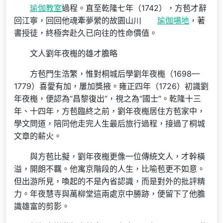
瑜伽教室
過程。直至乾隆七年（1742），方苞才辭
回江寧，回回他魂牽夢縈的故園山川
瑜伽場地
，著
書授徒，終極奔赴久已向往的性命價值。
文人劉年夜櫆的雄才膽略
方苞門生浩繁，惟對桐城后學劉年夜櫆（1698—
1779）喜愛有加，屢加獎掖。雍正四年（1726）初識劉
年夜櫆，便認為“昌黎復出”，視之為“國士”。乾隆十三
年、十四年，方苞臨終之前，劉年夜櫆居住方苞家中，
學文問道，陪同他走完人生最后旅行過程，接過了桐城
文章的薪火。
與方苞比擬，劉年夜櫆更像一位傳統文人，才幹橫
溢，開朗不羈。他寓京階段的人生，比喻苞更不如意。
但出游所見，喚起的不是內省認識，而是對外的批評精
力。年夜慧寺與萬柳堂這兩處京中勝跡，便留下了他膽
識雄富的剪影。