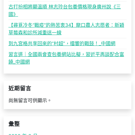
古打扮相將顯溫順 林志玲台包養價格現身廣州說《三
國》
【尋覓冷冬“戰疫”的熱苦衷34】龍口農人志愿者：新穎
草莓森和診所減重送一線
到九宮格共享回來的“村超”，擂響的戰鼓！_中國網
習言道｜全國兩會查包養網站比擬，習近平再談配合富
饒_中國網
近期留言
尚無留言可供顯示。
彙整