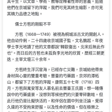
其平生，以文章、學術、教導詮釋著性命的意義。追隨
他們在京城留下的萍蹤，我們可見其終生縮影，亦可見
其精力品德之地點。
儒士方苞的剛毅不平
方苞（1668—1749）被視為桐城派古文的開創人。
他自幼伶俐，二十四歲收京城國子監，文名鵲起，年夜
學士李光地讀了他的文章都說“韓歐復出，北宋后無此作
也”。而日后的方苞也未孤負李光地的欣賞，歷經三朝更
迭，主宰文壇三十余年。
方苞終生浮沉宦海，已經存亡災難，京城給他帶來
身材與心靈的雙重考驗。豐臺的芍藥園，京郊的潭柘
山，都留下了方苞的萍蹤。康熙五十七年（1718）四
月，方苞與寓安等友人慕名前去豐臺王氏園，想一睹傳
說中的芍藥盛景，沒想到等候他們的只要零碎數畦。但
此行他仍是比擬快活的，和伴侶在園中列坐泛論，覺得
久違的不受拘束舒服，以及性命的價值。但在極樂之