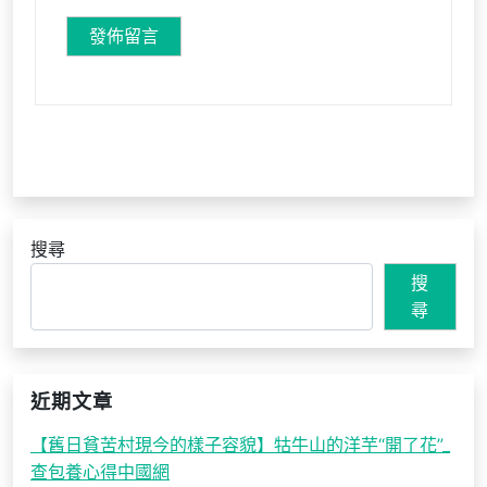
搜尋
搜
尋
近期文章
【舊日貧苦村現今的樣子容貌】牯牛山的洋芋“開了花”_
查包養心得中國網