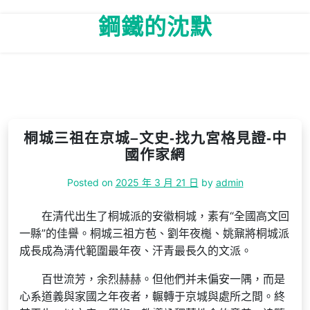
Skip
鋼鐵的沈默
to
content
桐城三祖在京城–文史-找九宮格見證-中
國作家網
Posted on
2025 年 3 月 21 日
by
admin
在清代出生了桐城派的安徽桐城，素有“全國高文回
一縣”的佳譽。桐城三祖方苞、劉年夜櫆、姚鼐將桐城派
成長成為清代範圍最年夜、汗青最長久的文派。
百世流芳，余烈赫赫。但他們并未偏安一隅，而是
心系道義與家國之年夜者，輾轉于京城與處所之間。終