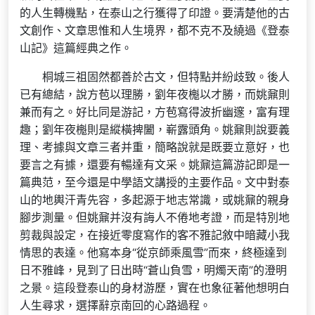
的人生轉機點，在泰山之行獲得了印證。要清楚他的古
文創作、文章思惟和人生境界，都不克不及繞過《登泰
山記》這篇經典之作。
桐城三祖固然都善於古文，但特點并紛歧致。後人
已有總結，說方苞以理勝，劉年夜櫆以才勝，而姚鼐則
兼而有之。好比同是游記，方苞寫得波折幽邃，富有理
趣；劉年夜櫆則是縱橫捭闔，嶄露頭角。姚鼐則說要義
理、考據與文章三者并重，簡略說就是既要立意好，也
要言之有據，還要有暢達有文采。姚鼐這篇游記即是一
篇典范，至今還是中學語文講授的主要作品。文中對泰
山的地輿汗青先容，多起源于地志常識，或姚鼐的親身
腳步測量。但姚鼐并沒有誨人不倦地考證，而是特別地
剪裁與設定，在接近零度寫作的客不雅記敘中暗藏小我
情思的表達。他寫本身“從京師乘風雪”而來，終極達到
日不雅峰，見到了日出時“蒼山負雪，明燭天南”的澄明
之景。這段登泰山的身材游歷，實在也象征著他想明白
人生尋求，選擇辭京南回的心路過程。