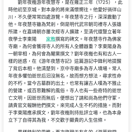
劉年夜櫆游年夜慧寺，是在雍正三年（1725），此
時他初至京城，對本身的將來滿懷嚮往。他愛好徜徉山
川，不久便常常四處游覽。年夜慧寺之行，深深震動了
他。年夜慧寺雖為梵剎，倒是明代武宗朝司禮寺人張雄
所建，在嘉靖朝亦屢次經寺人擴建，至清代還豎立著年
夜學士李東陽
家教
撰寫的碑文。年夜慧寺作為佛家
寺廟，為何會獲得寺人的所有人全體器重？李東陽身為
一朝宰相，為何會為閹黨撰文？劉年夜櫆也有和古人一
樣的迷惑，在《游年夜慧寺記》這篇游記中鋒利地提醒
了背后本相。他清楚到，京中寺廟多為寺人墳場。常人
年夜多懼怕逝世后汩沒無名，故而想方想法，尋求性命
的不朽。當今古墓群的出土，也常有讓古人嘆為不雅止
的營建，或百思難解的風俗。寺人也有一些奇特的逝世
亡文明，因逝世而無后，便想出了請和尚為他們守冢，
請貴官文報酬他們撰文，來完成人生不朽的措施。而對
于李東陽應承撰文，劉年夜櫆則持批評立場，也為本身
立下了自得其為我，不交歡于顯貴的人生信條。