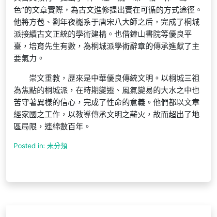
色”的文章實際，為古文進修提出實在可循的方式途徑。
他將方苞、劉年夜櫆系于唐宋八大師之后，完成了桐城
派接續古文正統的學術建構。也借鐘山書院等優良平
臺，培育先生有數，為桐城派學術辭章的傳承進獻了主
要氣力。
崇文重教，歷來是中華優良傳統文明。以桐城三祖
為焦點的桐城派，在時期變遷、風氣變易的大水之中也
苦守著異樣的信心，完成了性命的意義。他們都以文章
經家國之工作，以教導傳承文明之薪火，故而超出了地
區局限，連綿數百年。
Posted in: 未分類
文