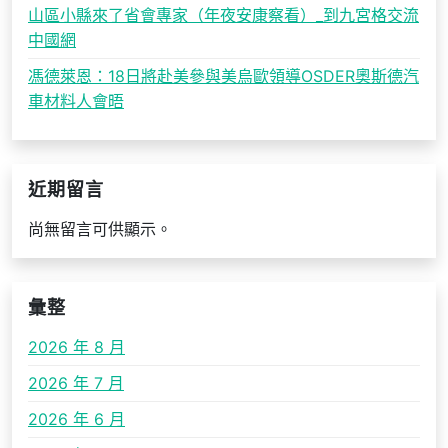
山區小縣來了省會專家（年夜安康察看）_到九宮格交流
中國網
馮德萊恩：18日將赴美參與美烏歐領導OSDER奧斯德汽
車材料人會晤
近期留言
尚無留言可供顯示。
彙整
2026 年 8 月
2026 年 7 月
2026 年 6 月