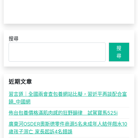
搜尋
搜
尋
近期文章
習言道｜全國兩會查包養網站比擬，習近平再談配合富
饒_中國網
佈台包養價格滿肌肉感的狂野韻律 試駕寶馬525i
廣東河OSDER奧斯德零件商源5名未成年人結伴戲水10
歲孩子溺亡 家長起訴4名錯誤