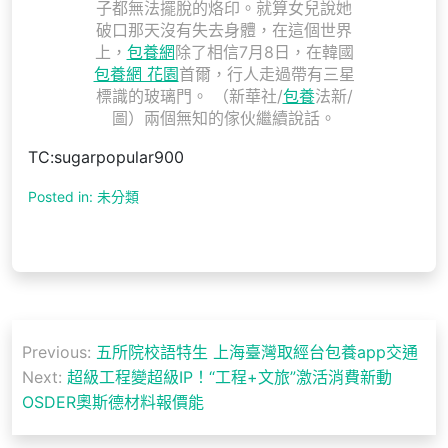
子都無法擺脫的烙印。就算女兒說她
破口那天沒有失去身體，在這個世界
上，
包養網
除了相信7月8日，在韓國
包養網 花園
首爾，行人走過帶有三星
標識的玻璃門。 （新華社/
包養
法新/
圖）兩個無知的傢伙繼續說話。
TC:sugarpopular900
Posted in: 未分類
文
Previous:
五所院校語特生 上海臺灣取經台包養app交通
章
Next:
超級工程變超級IP！“工程+文旅”激活消費新動
導
OSDER奧斯德材料報價能
覽