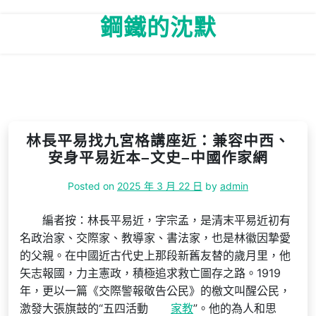
Skip
鋼鐵的沈默
to
content
林長平易找九宮格講座近：兼容中西、
安身平易近本–文史–中國作家網
Posted on
2025 年 3 月 22 日
by
admin
編者按：林長平易近，字宗孟，是清末平易近初有
名政治家、交際家、教導家、書法家，也是林徽因摯愛
的父親。在中國近古代史上那段新舊友替的歲月里，他
矢志報國，力主憲政，積極追求救亡圖存之路。1919
年，更以一篇《交際警報敬告公民》的檄文叫醒公民，
激發大張旗鼓的“五四活動
家教
”。他的為人和思