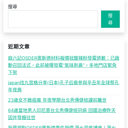
搜尋
搜
尋
近期文章
麻六記OSDER奧斯德材料報價就酸辣粉發霉道歉：已啟
動召回法式，此前被曝發霉“氣味刺鼻”，多地門店緊急
下架
japan找九宮格分享(日本)孔子后裔參與辛丑年全球祭孔
年夜典
23歲女不敵癌魔 年夜學開台北秀傳健檢課前離世
64歲當地男人印尼患台北秀傳健檢冠病 回國治療昨天
因并發癥往世
新華視點OSDER奧斯德零件報價·第七屆進博會丨第七