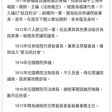
1911年辭福建諮議局書記長職，短期就職于上海申
報館。開辦、主編《法政雜志》。被推為福建代表，介
入議訂“姑且約法”；組織同一黨，選為姑且參議院秘書
長。是年，在南京下關火車站遇刺，幸未傷及身材。
1912年介入創立同一黨。后此黨與其他黨派組合為
提高黨。被選為眾議院議長。
1913年任參政院代表秘書長，兼憲法草擬委員。餐
與加入“憲法研討會”。
1914年任國務院參議。
1915年任國務院法制局長。不久告退，再任眾議院
議員、提高黨政務部長。
1916年任國務院司法總長，謝絕軍閥張鎮芳賄賂，
數月后告退。
1917年聘為總統府交際委員會委員兼事務主任。