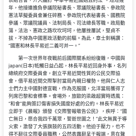
表結合會，介入議訂“中華平易近國姑且約法”。短短幾
年，他接連擔負參議院秘書長、眾議院秘書長、參政院
憲法草擬委員會兼任碎務、參政院代表秘書長、國務院
參議、眾議院議員、法制局長、司法總長等職。政局動
蕩，法治、憲政之路坎坎坷坷，他屢挫屢試，堅貞不
拔，不掉為中國憲政活動的前驅。為此，章士釗稱讚：
“國憲和林長平易近二義可并一。”
第一次世界年夜戰前后國際關系紛紛復雜，中國與
japan(日本)牴觸日益凸起，林長平易近回身外事，名列
總統府交際委員會，創立平易近間性質的公民交際協
會，借平易近間交際掣肘當局內親日權勢。他與仁人志
士們力主中國對德宣戰，作為克服國，北洋當局獲得了
列席巴黎和會標準。會場外，旅歐的梁啟超實時透風：
“和會”能夠簽訂傷害損失國度好處的公約。林長平易近
立即于《晨報》頒發《交際警報敬告公民》，疾呼：“國
亡無日，愿合我四千萬眾，誓逝世圖之！”此文無異于導
火索，激發了大張旗鼓的五四活動。他迫于壓力，也不
得不辭往交際委員職務，公然表露辭呈于報端，意在聲