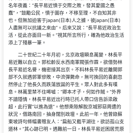
名年夜義：“長平易近憤于交際之敗，發其愛國之愚
蠢”，“鼓勵公民，憤于圖存，不移至理，不自知其非
也。但無加迫害于japan(日本)人之據，彼japan(日本)
人盡無可以抗議之來由”。后來又說：“長平易近政治生
活，從此亦面目一新。”視其所言所行，確為他政治生活
添上了殘暴一筆。
二十世紀二十年月初，北京政壇瞬息萬變，林長平
易近難以自立。郭松齡反水西南軍閥張作霖，欲借勢林
長平易近名譽，機密接其出京。不料林長平易近離開郭
部不久就遇郭軍慘敗，中流彈斃命，無可挽回的喜劇忽
然停止了他長久而跌蕩放誕的平生。眾人對此多有嘆
息。林萬里禁不住唏噓：“卿本才子，何如作賊。”外界
不諳隱情，林長平易近出行時已托人帶口信告訴梁啟
超，此行實“以進為退”。他想乘隙解脫京城邪惡周遭的
狀況，借路南回，抽身闊別政壇。此前一年，他曾錄蘇
東坡詩句條幅書贈友人：“扁船又截平湖往，欲訪孤山支
道林。”其心跡已明。遇難前一日，林長平易近困居荒原