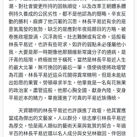
潮、對社會變更所持的固執順從，以及改革王朝體系體
例持久養成的公民劣性，都不是他認為的簡略。辛亥反
動的勝利，麻痹了他沉著的沉思。林長平易近有余的是
意氣風發的氣勢，缺乏的是應對年夜局題目的方略。被
卷進政壇旋渦，沉浮高低，壯志難酬或有定命。這般看
林長平易近，也許有些苛求。如許的弱點未必僅屬他小
我，大要是那一時期像他那類維新常識分子的通病，是
汗青的局限。終極逝世于橫死，當然是林長平易近人生
的最大北筆，無可挽回的最后一筆。借使倘使將政壇譬
為花園，林長平易近這朵花開得異常精明，但是未能結
出如愿的果實。勞頓尋求半生，他畢竟是一名有花無果
的政治家。盡管這般，他那心胸全國、獻身內陸、安身
平易近本的精力，畢竟匯進了可貴的平易近族傳統。
天資聰明的林長平易近也許誤進了政壇，他其實應
當成為傑出的文藝家。人以群分，徐志摩引林長平易近
為厚交，恰是兩人類似的藝術天稟與氣質的契合。年過
半百的林長平易近還以名人成分與女兒林徽因、伴侶徐