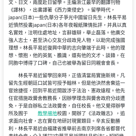
文、日文，兩度赴日留學。主編浙江最早的翻譯刊物
《譯林》，出書譯著《西力東侵史》。留學時代，
japan(日本)一些仇華分子爭光中國留日先生，林長平易
近憤然投書japan(日本)各年夜報紙陳情批評，并具以真
名實姓，注明住處地址，言辭雄辯，舉止磊落。他廣交
強人志士，甚至決心交友分歧政見人物，以助完成強國
理想。林長平易近復興中華的志向肇端于此時。他的理
想、懷抱，他的英氣、膽識，還有他的文才、談鋒，在
同胞中博得了口碑，自己也被舉為留日同親會會長。
林長平易近留學回來時，正值清當局實施新規，凡
留先生經朝廷口試皆可授予翰林。但是他決然舍棄這一
宦途捷徑，回到平易近間跋涉于法治、憲政遠程。他先
任官措施政黌舍教務長，因辦學理念與黌舍政府分歧遭
免，于是自辦私立法政黌舍，自任校長。他又覺得辦學
所及囿于
教學場地
校園，開辦了《法政雜志》，追
求面向社會，志在實在地研討現實題目。辛亥反動勝
利，林長平易近由福建省推舉前去南京列席各省都督代