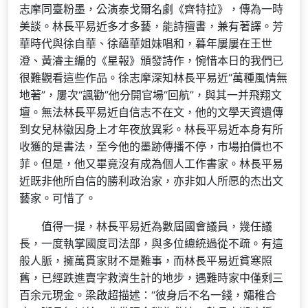
志摩同臺粉墨，公演泰戈爾名劇《齊特拉》，傳為一時
美談。林長平易近多才多藝，能詩擅書，兼有著譯。芳
華時代與徐自華、徐蘊華姐妹唱和，暮年屢屢在王世
澄、黃濬主編的《星報》頒發詩作，惋惜本日的我們已
很難觀看這些作品。徐志摩深知林長平易近“萬種風情無
地著”，屢次“諷勸”他分開官場“回航”，與其一并飛翔文
壇。無法林長平易近自信志不在文，他的文學天資遺傳
到女兒林徽因身上才年夜放異彩。林長平易近本身有所
收獲的是書法，至今他的墨跡傳播不停，市場拍價也不
菲。但是，他又畢竟沒有成為個人工作書家。林長平易
近既非他所自信的勝利政治家，亦非如人所愿的杰出文
藝家。可惜了。
值得一提，林長平易近為數屆國會議員，幾任議
長，一度執掌國度司法部，與多位總統過從不疏。有這
般人脈，擁萬貫家財不是難事，而林長平易近貧寒照
舊，已經跌進賣字救濟生計的地步，遇難時家中僅剩三
百余元現金。梁啟超描述：“彼身后不名一錢，孀稚合