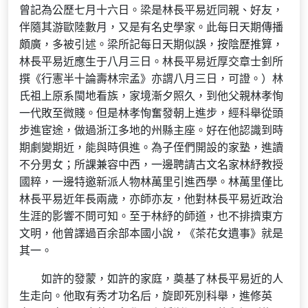
曾記為公歷七月十六日。梁是林長平易近同親、好友，
伴隨其游歐陸數月，又是有名史學家。此每日天期傳播
頗廣，多被引述。梁所記每日天期似誤，按陰歷推算，
林長平易近應生于八月三日。林長平易近厚交章士釗所
撰《行憲半十論壽林宗孟》亦謂八月三日，可證。）林
氏祖上原系閩地看族，家境漸夕照久，到他父親林孝恂
一代敗至微賤。但是林孝恂奮發朝上進步，經科舉從頭
步進宦途，做過浙江多地的州縣主座。好在他認識到時
期劇變期近，能與時俱進。為子侄們開設的家塾，進讀
不分男女；所課兼容中西，一邊聘請古文名家林紓教授
國粹，一邊特邀新派人物林萬里引進西學。林萬里僅比
林長平易近年長兩歲，亦師亦友，他對林長平易近政治
生涯的影響不問可知。至于林紓的師道，也不排擠東方
文明，他曾譯過百余部本國小說，《茶花女遺事》就是
其一。
如許的發蒙，如許的家庭，奠基了林長平易近的人
生走向。他取有秀才功名后，旋即死別科舉，進修英