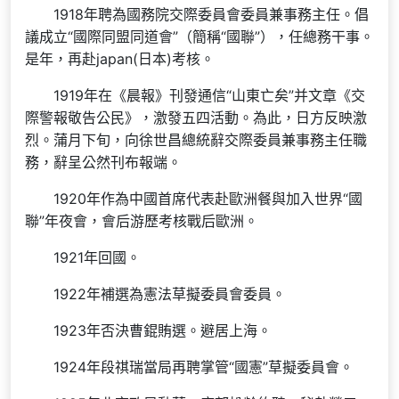
1918年聘為國務院交際委員會委員兼事務主任。倡
議成立“國際同盟同道會”（簡稱“國聯”），任總務干事。
是年，再赴japan(日本)考核。
1919年在《晨報》刊發通信“山東亡矣”并文章《交
際警報敬告公民》，激發五四活動。為此，日方反映激
烈。蒲月下旬，向徐世昌總統辭交際委員兼事務主任職
務，辭呈公然刊布報端。
1920年作為中國首席代表赴歐洲餐與加入世界“國
聯”年夜會，會后游歷考核戰后歐洲。
1921年回國。
1922年補選為憲法草擬委員會委員。
1923年否決曹錕賄選。避居上海。
1924年段祺瑞當局再聘掌管“國憲”草擬委員會。