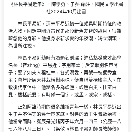
《林長平易近集》，陳學勇、于葵 編注，國民文學出書
社2024年10月出書
林長平易近，清末平易近初一位頗具時期特征的政
治人物。回想中國近古代史那段新舊友替的歲月，很難
疏忽他的身影。他投身求新求變的年夜潮，鵠立潮頭，
為世所注視。
林長平易近幼時有過奶名則澤；進私塾發蒙才起學
名長（音zhng）平易近；字用宗孟；后又取別名苣苳
子；娶了如夫人程桂林，各式溺愛，再號一枝獨秀室
主；暮年所居天井栽栝樹兩株，便自稱雙栝廬主人。在
致後代家信中，他題名多為竢廬、竢廬白叟、桂室白
叟、雙栝託叟；有時僅一個字，或孟，或宗，或栝。
正如阿誰時期的很多維新青年一樣，林長平易近出
生于并不保守的舊仕宦家庭。封建的清王生氣數殆盡，
他當令而降，誕辰是光緒丙子年六月十四日（公歷一八
七六年八月三日）。（梁敬《林長平易近師長教師傳》