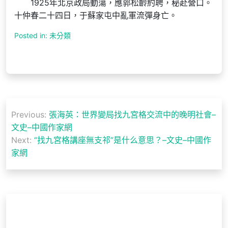
1925年北京政局動蕩，應郭松齡約聘，秘赴營口。
十仲春二十四日，于蘇家屯中亂軍流彈身亡。
Posted in: 未分類
文
Previous:
張海英：世界變局找九宮格交流中的晚明社會–
章
文史–中國作家網
導
Next:
“找九宮格講座無支祁”是什么意思？–文史–中國作
家網
覽