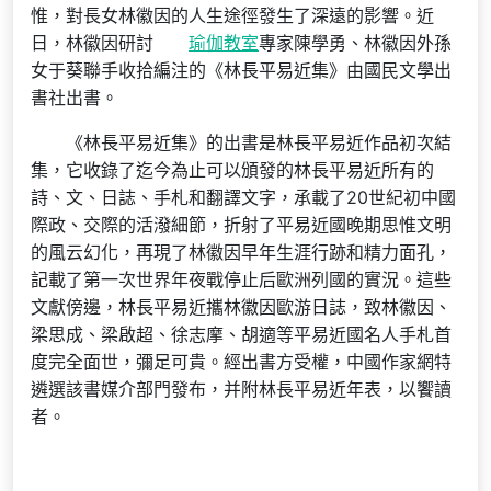
惟，對長女林徽因的人生途徑發生了深遠的影響。近
日，林徽因研討
瑜伽教室
專家陳學勇、林徽因外孫
女于葵聯手收拾編注的《林長平易近集》由國民文學出
書社出書。
《林長平易近集》的出書是林長平易近作品初次結
集，它收錄了迄今為止可以頒發的林長平易近所有的
詩、文、日誌、手札和翻譯文字，承載了20世紀初中國
際政、交際的活潑細節，折射了平易近國晚期思惟文明
的風云幻化，再現了林徽因早年生涯行跡和精力面孔，
記載了第一次世界年夜戰停止后歐洲列國的實況。這些
文獻傍邊，林長平易近攜林徽因歐游日誌，致林徽因、
梁思成、梁啟超、徐志摩、胡適等平易近國名人手札首
度完全面世，彌足可貴。經出書方受權，中國作家網特
遴選該書媒介部門發布，并附林長平易近年表，以饗讀
者。