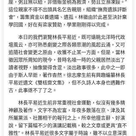
座，粥且無以給，非借賑金稍為救濟，勢且立瀕凍餒。”
這位親家不得不出頭具名乞告親朋，組織“撫育遺族評斷
會”，籌集資金以養遺孀、遺孤。林徽由於此甚至決計棄
學回國，好在有梁家贊助，學業剛剛得以完成。
本日的我們瀏覽林長平易近，既可遠眺北洋時代政
壇風云，亦可熟悉劇變之際各類思潮的風起云涌，又可
追隨社會變更之原由，收獲不止某一方面。但是，當林
徽因眾所周知的現今，昔時名噪一時的父親居然淡出了
讀者視野，抽像變得含混。淡出啟事很多，此中之一即
由于斯人早逝，著作杳然。徐志摩生前有興趣編纂林長
平易近遺文《雙栝齋文集》，但不久詩人本身也遇難作
古，此事遂不了了之。
林長平易近生前非常重視社會運動，似沒有幾多精
神顧及著作，文字不為宏富，年夜多散落在京、津及其
所屬黨派、社團相干的報刊之上。所幸他擅言辭、好演
說，留下篇幅不少的演講記載稿，較之文章或更具“直不
雅性”。林長平易近很多文字屬于時論，雖不以立意深奧