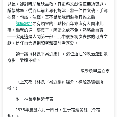
見長，卻對時局反映靈敏，其史料文獻價值無須贅述。
編纂林集，從百年前老報刊鉤沉，將一件件文稿、手跡
抄寫、句讀、注釋，其不易是我們勉為其難之后
講座場地
才有領會的。難怪百年來沒有人問津此
事。編就的這一部集子，疏漏之處不免，然略能自寬
——究竟這是人間第一部。此中很多初次表露的可貴文
獻，信任自會遭到讀者和研討者喜愛。
讀一讀《林長平易近集》，這位遠往的政治運動家
身影，雖遠不逝。
陳學勇甲辰立夏
（上文為《林長平易近集》媒介，標題為編者所
擬。）
附：林長平易近年表
1876年農歷六月十四日，生于福建閩縣（今福
州）。