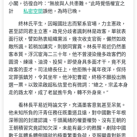
小閣，彷徨自吟：“無故與人共患難。”此時覺悟權宜之
計
私密空間
誤他，為時已晚。
終林氏平生，因報國壯志而緊系官場，力主憲政，
甚至認同君主立憲。政見分歧者諷刺林是政客，單就表
面行狀，譬如熱衷組織黨派，幾次收支官衙，儼然如政
敵所諷。若稍加講究，則貌同實異。林長平易近仍然墨
客本質。浮沉宦海二三十年，他不曾浸染幾多政客們的
圓滑、練達、油滑、投契。即使身具多面才干，竟不見
政客的歪才。司法總長任上，他拒賄十萬年夜洋，保持
定罪張鎮芳，令其坐牢。他沖犯曹錕，終極不願投出賄
選一票。以致梁啟超私信里也有微詞：“總之，宗孟本身
走的路太窄，成了老鼠進牛角，轉不外身來。”
看林長平易近時論文字，充滿墨客意氣甚至呆氣。
他未知所負的汗青任務任既重道且遠，對中國數千年根
深蒂固的封建認識、千頭萬緒的權要權勢、沒有王朝的
王朝積習究竟認知欠深，未能有最少的甦醒。剷除中國
數千年體系體例鑄就的極重繁重負荷，克服顯貴對新思