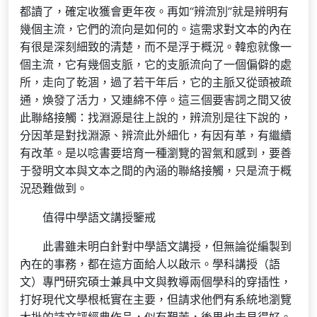
都讀了，確定收獲會更年夜。再如“辨流別”就是辨明有
幾個主流，它們的流向是如何的。這需求對文本的內在
有很是深刻細致的清楚，而不是浮于概況。韓愈就像一
個主流，它有幾個支脈，它的支脈流向了一個偏僻的處
所，走向了乾涸，過了若干年后，它的主脈又從頭被疏
通，煥發了活力，又連綿不停。這三個要害詞之間又彼
此聯絡接觸：找淵源是往上說的，辨流別是往下說的，
分因革是對找淵源、辨流此外細化，有因有革，有繼續
有改革。是以唸書要培育一種瀏覽的習氣和感到，要善
于發明文本與文本之間的內涵的聯絡接觸，只是流于概
況恐難做到。
值得中學語文講授鑒戒
此書雖未明白針對中學語文講授，但無論從編製到
內在的事務，都在這方面給人以啟示。學科講授（語
文）專門研究碩士兼具中文與教導兩個學科的穿插性，
打好現代文學根柢實在主要，但請求他們有系統地瀏覽