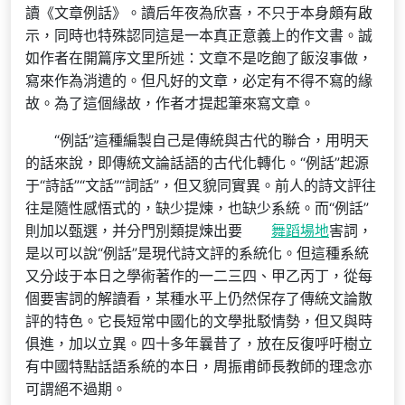
讀《文章例話》。讀后年夜為欣喜，不只于本身頗有啟
示，同時也特殊認同這是一本真正意義上的作文書。誠
如作者在開篇序文里所述：文章不是吃飽了飯沒事做，
寫來作為消遣的。但凡好的文章，必定有不得不寫的緣
故。為了這個緣故，作者才提起筆來寫文章。
“例話”這種編製自己是傳統與古代的聯合，用明天
的話來說，即傳統文論話語的古代化轉化。“例話”起源
于“詩話”“文話”“詞話”，但又貌同實異。前人的詩文評往
往是隨性感悟式的，缺少提煉，也缺少系統。而“例話”
則加以甄選，并分門別類提煉出要
舞蹈場地
害詞，
是以可以說“例話”是現代詩文評的系統化。但這種系統
又分歧于本日之學術著作的一二三四、甲乙丙丁，從每
個要害詞的解讀看，某種水平上仍然保存了傳統文論散
評的特色。它長短常中國化的文學批駁情勢，但又與時
俱進，加以立異。四十多年曩昔了，放在反復呼吁樹立
有中國特點話語系統的本日，周振甫師長教師的理念亦
可謂絕不過期。