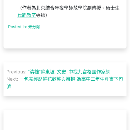
（作者為北京結合年夜學師范學院副傳授、碩士生
舞蹈教室
導師）
Posted in: 未分類
文
Previous:
“清雄”蘇東坡–文史–中找九宮格國作家網
章
Next:
一包養經歷鮮花歡笑與擁抱 為高中三年生涯畫下句
導
號
覽