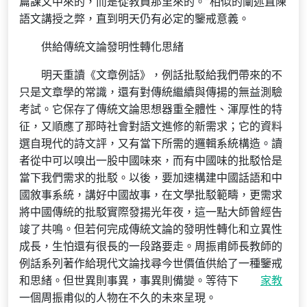
篇課文中來的，而是從教員那里來的。”相似的闡述直陳
語文講授之弊，直到明天仍有必定的鑒戒意義。
供給傳統文論發明性轉化思緒
明天重讀《文章例話》，例話批駁給我們帶來的不
只是文章學的常識，還有對傳統繼續與傳揚的無益測驗
考試。它保存了傳統文論思想器重全體性、渾厚性的特
征，又順應了那時社會對語文進修的新需求；它的資料
選自現代的詩文評，又有當下所需的邏輯系統構造。讀
者從中可以嗅出一股中國味來，而有中國味的批駁恰是
當下我們需求的批駁。以後，要加速構建中國話語和中
國敘事系統，講好中國故事，在文學批駁範疇，更需求
將中國傳統的批駁實際發揚光年夜，這一點大師曾經告
竣了共鳴。但若何完成傳統文論的發明性轉化和立異性
成長，生怕還有很長的一段路要走。周振甫師長教師的
例話系列著作給現代文論找尋今世價值供給了一種鑒戒
和思緒。但世異則事異，事異則備變。等待下
家教
一個周振甫似的人物在不久的未來呈現。