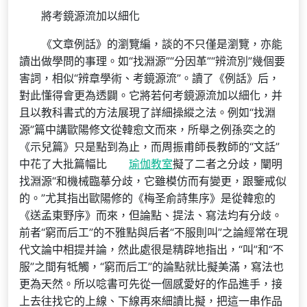
將考鏡源流加以細化
《文章例話》的瀏覽編，談的不只僅是瀏覽，亦能
讀出做學問的事理。如“找淵源”“分因革”“辨流別”幾個要
害詞，相似“辨章學術、考鏡源流”。讀了《例話》后，
對此懂得會更為透闢。它將若何考鏡源流加以細化，并
且以教科書式的方法展現了詳細操縱之法。例如“找淵
源”篇中講歐陽修文從韓愈文而來，所舉之例孫奕之的
《示兒篇》只是點到為止，而周振甫師長教師的“文話”
中花了大批篇幅比
瑜伽教室
擬了二者之分歧，闡明
找淵源“和機械臨摹分歧，它雖模仿而有變更，跟鑒戒似
的。”尤其指出歐陽修的《梅圣俞詩集序》是從韓愈的
《送孟東野序》而來，但論點、提法、寫法均有分歧。
前者“窮而后工”的不雅點與后者“不服則叫”之論經常在現
代文論中相提并論，然此處很是精辟地指出，“叫”和“不
服”之間有牴觸，“窮而后工”的論點就比擬美滿，寫法也
更為天然。所以唸書可先從一個感愛好的作品進手，接
上去往找它的上線、下線再來細讀比擬，把這一串作品