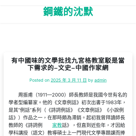
Skip
鋼鐵的沈默
to
content
有中國味的文學批找九宮格教室駁是當
下需求的–文史–中國作家網
Posted on
2025 年 3 月 11 日
by
admin
周振甫（1911—2000）師長教師是我國今世有名的
學者型編纂家。他的《文章例話》初次出書于1983年，
是其“例話”系列（《詩詞例話》《文章例話》《小說例
話》）作品之一，在那時頗為滯銷。起初我曾拜讀師長
教師的《詩詞例
家教
話》，但直到近些年，才因給
學科講授（語文）教導碩士上一門現代文學專題課而捧