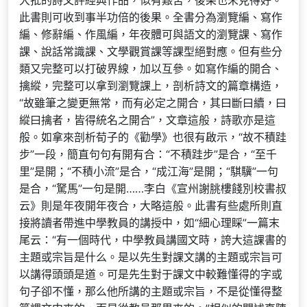
大批的詩文評經典作品，似有艱苦，後果也未見得好。
此書則可收到事半功倍的後果。全書分為瀏覽編、寫作
編、修辭編、作風編，年夜體可與語文的瀏覽課、寫作
課、說話常識課、文學觀賞課等課型絕對應。但有些分
類又完整可以打破界線，加以互參。如寫作編的開合、
擒縱，完整可以拿到瀏覽課上，剖析詩文的篇章構造，
“故雖筆之變更無常，而有必定之開合，其曰斷曰續，曰
縱曰擒者，皆得統名之開合”，文章這般，詩歌亦是這
般。如拿來剖析荀子的《勸學》也很有啟示，“故不積跬
步”一段，簡直句句有開有合：“不積跬步”是合，“至千
里”是開；“不積小流”是合，“成江海”是開；“騏驥”一句
是合，“駑馬”一句是開……李白《宣州謝朓樓餞別校書叔
云》則是年夜開年夜合，大略這般。此書有些處所則直
接將讀者帶進中學教員的講授中，如“細心理睬”一篇末
尾云：“有一個時代，中學教員講國文時，誇大這課書的
主題或宗旨是什么。是以先生對課文講的主題或宗旨可
以講得頭頭是道。可是先生對于課文中較難懂得的字或
句子卻不懂，那么他所講的主題或宗旨，不是從懂得整