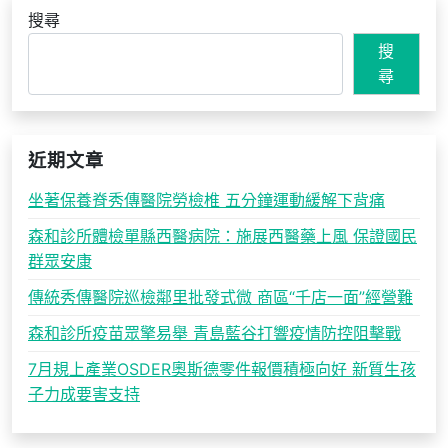
搜尋
搜
尋
近期文章
坐著保養脊秀傳醫院勞檢椎 五分鐘運動緩解下背痛
森和診所體檢單縣西醫病院：施展西醫藥上風 保證國民
群眾安康
傳統秀傳醫院巡檢鄰里批發式微 商區“千店一面”經營難
森和診所疫苗眾擎易舉 青島藍谷打響疫情防控阻擊戰
7月規上產業OSDER奧斯德零件報價積極向好 新質生孩
子力成要害支持