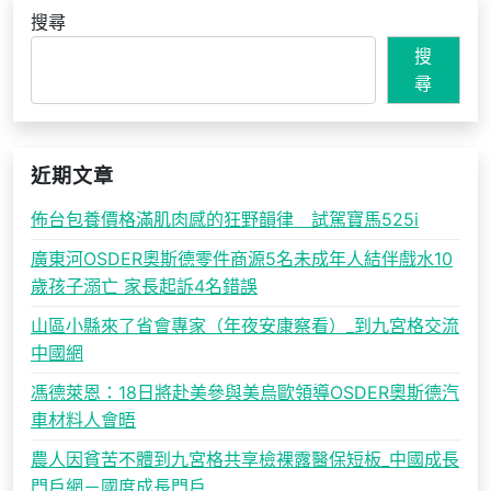
搜尋
搜
尋
近期文章
佈台包養價格滿肌肉感的狂野韻律 試駕寶馬525i
廣東河OSDER奧斯德零件商源5名未成年人結伴戲水10
歲孩子溺亡 家長起訴4名錯誤
山區小縣來了省會專家（年夜安康察看）_到九宮格交流
中國網
馮德萊恩：18日將赴美參與美烏歐領導OSDER奧斯德汽
車材料人會晤
農人因貧苦不體到九宮格共享檢裸露醫保短板_中國成長
門戶網－國度成長門戶