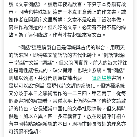
讀《文章例話》。讀后年夜為欣喜，不只于本身頗有啟
示，同時也特殊認同這是一本真正意義上的作文書。誠
如作者在開篇序文里所述：文章不是吃飽了飯沒事做，
寫來作為消遣的。但凡好的文章，必定有不得不寫的緣
故。為了這個緣故，作者才提起筆來寫文章。
“例話”這種編製自己是傳統與古代的聯合，用明天
的話來說，即傳統文論話語的古代化轉化。“例話”起源
于“詩話”“文話”“詞話”，但又貌同實異。前人的詩文評往
往是隨性感悟式的，缺少提煉，也缺少系統。而“例話”
則加以甄選，并分門別類提煉出要
舞蹈場地
害詞，
是以可以說“例話”是現代詩文評的系統化。但這種系統
又分歧于本日之學術著作的一二三四、甲乙丙丁，從每
個要害詞的解讀看，某種水平上仍然保存了傳統文論散
評的特色。它長短常中國化的文學批駁情勢，但又與時
俱進，加以立異。四十多年曩昔了，放在反復呼吁樹立
有中國特點話語系統的本日，周振甫師長教師的理念亦
可謂絕不過期。