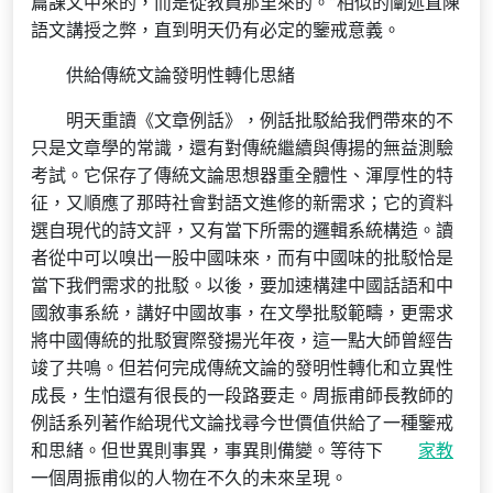
篇課文中來的，而是從教員那里來的。”相似的闡述直陳
語文講授之弊，直到明天仍有必定的鑒戒意義。
供給傳統文論發明性轉化思緒
明天重讀《文章例話》，例話批駁給我們帶來的不
只是文章學的常識，還有對傳統繼續與傳揚的無益測驗
考試。它保存了傳統文論思想器重全體性、渾厚性的特
征，又順應了那時社會對語文進修的新需求；它的資料
選自現代的詩文評，又有當下所需的邏輯系統構造。讀
者從中可以嗅出一股中國味來，而有中國味的批駁恰是
當下我們需求的批駁。以後，要加速構建中國話語和中
國敘事系統，講好中國故事，在文學批駁範疇，更需求
將中國傳統的批駁實際發揚光年夜，這一點大師曾經告
竣了共鳴。但若何完成傳統文論的發明性轉化和立異性
成長，生怕還有很長的一段路要走。周振甫師長教師的
例話系列著作給現代文論找尋今世價值供給了一種鑒戒
和思緒。但世異則事異，事異則備變。等待下
家教
一個周振甫似的人物在不久的未來呈現。