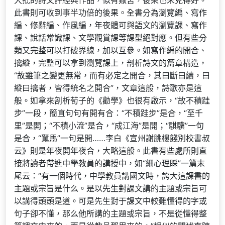
大批的詩文評經典作品，似有艱苦，後果也未見得好。
此書則可收到事半功倍的後果。全書分為瀏覽編、寫作
編、修辭編、作風編，年夜體可與語文的瀏覽課、寫作
課、說話常識課、文學觀賞課等課型絕對應。但有些分
類又完整可以打破界線，加以互參。如寫作編的開合、
擒縱，完整可以拿到瀏覽課上，剖析詩文的篇章構造，
“故雖筆之變更無常，而有必定之開合，其曰斷曰續，曰
縱曰擒者，皆得統名之開合”，文章這般，詩歌亦是這
般。如拿來剖析荀子的《勸學》也很有啟示，“故不積跬
步”一段，簡直句句有開有合：“不積跬步”是合，“至千
里”是開；“不積小流”是合，“成江海”是開；“騏驥”一句
是合，“駑馬”一句是開……李白《宣州謝朓樓餞別校書叔
云》則是年夜開年夜合，大略這般。此書有些處所則直
接將讀者帶進中學教員的講授中，如“細心理睬”一篇末
尾云：“有一個時代，中學教員講國文時，誇大這課書的
主題或宗旨是什么。是以先生對課文講的主題或宗旨可
以講得頭頭是道。可是先生對于課文中較難懂得的字或
句子卻不懂，那么他所講的主題或宗旨，不是從懂得整