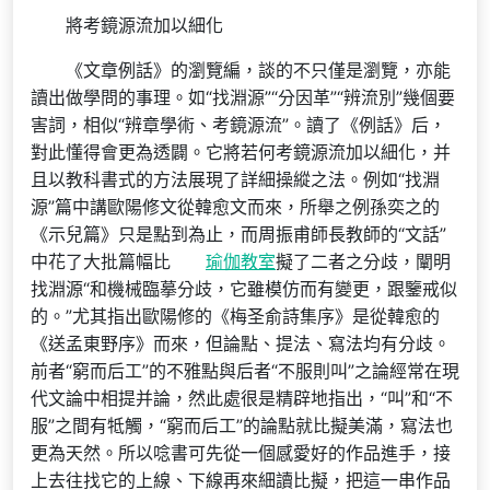
將考鏡源流加以細化
《文章例話》的瀏覽編，談的不只僅是瀏覽，亦能
讀出做學問的事理。如“找淵源”“分因革”“辨流別”幾個要
害詞，相似“辨章學術、考鏡源流”。讀了《例話》后，
對此懂得會更為透闢。它將若何考鏡源流加以細化，并
且以教科書式的方法展現了詳細操縱之法。例如“找淵
源”篇中講歐陽修文從韓愈文而來，所舉之例孫奕之的
《示兒篇》只是點到為止，而周振甫師長教師的“文話”
中花了大批篇幅比
瑜伽教室
擬了二者之分歧，闡明
找淵源“和機械臨摹分歧，它雖模仿而有變更，跟鑒戒似
的。”尤其指出歐陽修的《梅圣俞詩集序》是從韓愈的
《送孟東野序》而來，但論點、提法、寫法均有分歧。
前者“窮而后工”的不雅點與后者“不服則叫”之論經常在現
代文論中相提并論，然此處很是精辟地指出，“叫”和“不
服”之間有牴觸，“窮而后工”的論點就比擬美滿，寫法也
更為天然。所以唸書可先從一個感愛好的作品進手，接
上去往找它的上線、下線再來細讀比擬，把這一串作品