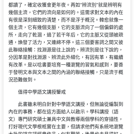
都讀了，確定收獲會更年夜。再如“辨流別”就是辨明有
幾個主流，它們的流向是如何的。這需求對文本的內在
有很是深刻細致的清楚，而不是浮于概況。韓愈就像一
個主流，它有幾個支脈，它的支脈流向了一個偏僻的處
所，走向了乾涸，過了若干年后，它的主脈又從頭被疏
通，煥發了活力，又連綿不停。這三個要害詞之間又彼
此聯絡接觸：找淵源是往上說的，辨流別是往下說的，
分因革是對找淵源、辨流此外細化，有因有革，有繼續
有改革。是以唸書要培育一種瀏覽的習氣和感到，要善
于發明文本與文本之間的內涵的聯絡接觸，只是流于概
況恐難做到。
值得中學語文講授鑒戒
此書雖未明白針對中學語文講授，但無論從編製到
內在的事務，都在這方面給人以啟示。學科講授（語
文）專門研究碩士兼具中文與教導兩個學科的穿插性，
打好現代文學根柢實在主要，但請求他們有系統地瀏覽