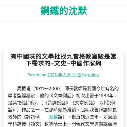
Skip
鋼鐵的沈默
to
content
有中國味的文學批找九宮格教室駁是當
下需求的–文史–中國作家網
Posted on
2025 年 3 月 11 日
by
admin
周振甫（1911—2000）師長教師是我國今世有名的
學者型編纂家。他的《文章例話》初次出書于1983年，
是其“例話”系列（《詩詞例話》《文章例話》《小說例
話》）作品之一，在那時頗為滯銷。起初我曾拜讀師長
教師的《詩詞例
家教
話》，但直到近些年，才因給
學科講授（語文）教導碩士上一門現代文學專題課而捧