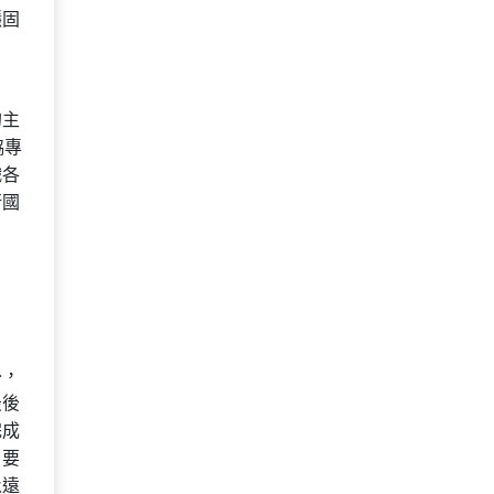
穩固
的主
協專
織各
行國
外，
最後
完成
，要
永遠