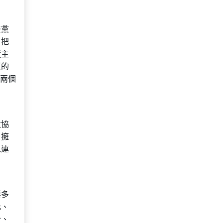
產黨
，把
近主
質的
“兩個
政協
、擁
以連
要多
元、
合、