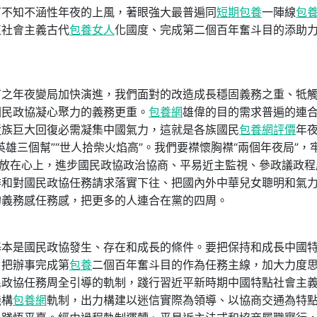
下不知不涵性年夜的上風，著眼強大最普遍同
短期包養
一陣線
包
植社會主義古代
包養女人
化國度、完成第二個百年奮斗目的添助
年夜變局加快演進，我們面對的改造成長穩固義務之重、牴
國民政協凝心聚力的義務更重。
包養網
雄偉的目的需求普遍的連
近族巨大回復必需凝集中國氣力，這就是各族國民
包養網評價
年
雄三個幫”“世人拾柴火焰高”。我們要襟懷胸襟“兩個年夜局”，
作放在心上，進步國民政協政治協商、平易近主監視、參政議政程
排和對國民政協任務請求落實下往、把國內外中華兒女聰明和氣
的義務感任務感，把更多的人連合在黨的四周。
是國民政協發生、存在和成長的條件。要把保持和成長中國
，把辦事完成第
包養
二個百年奮斗目的作為任務主線，加大力度
民政協任務周全引導的軌制，踐行習近平新時期中國特點社會主
機構
包養網
軌制，出力構建以迷信實際為領導、以協商交通為特