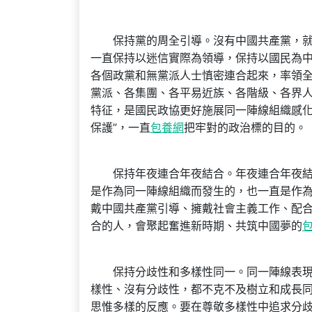
保持黨的周全引導。沒有中國共產黨，就
一直保持以迷信實際為領導，保持以國民為
各個政黨和無黨派人士慎密連合起來，率領
黨派、各集團、各平易近族、各階級、各界
特征，是國民政協更好施展同一陣線組織感化的
保護”，一直
包養網
把牢對的政治標的目的。
保持年夜連合年夜結合。年夜連合年夜結合
是作為同一陣線組織而發生的，也一直是作
戴中國共產黨引導、擁戴社會主義工作、配
合的人，會聚起奮進新時期、共筑中國夢的
保持分歧性和多樣性同一。同一陣線表現了
樣性、沒有分歧性，都不克不及樹立和成長
思惟多樣的反應。要在尊敬多樣性中追求分