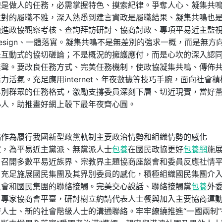
做人的任務，必需掌握特色、摸索紀律。爭奪人心、凝集共
立對的履職不雅，深入熟悉到建言資政是履職結果、凝集共鳴也
融進政協觀察考核、查詢拜訪研討、協商討政、專項平易近主監
sign、一體落實。凝集共鳴不是無差別的強求一概，而是無方
是互動式的協切磋論；不是概況的擁護應付，而是心坎的深入認
無聲。要改良任務方式、完美任務機制，使政協凝集共鳴、傳佈
活氣。充足應用internet、年夜數據等技巧手腕，面向社會積
界別群眾的任務格式，激勵支撐委員深刻下層、切近現實，當好
心人，助推畫好網上彀下最年夜齊心圓。
為履行我國新型政黨軌制主要政治情勢和組織情勢的感化
定，為平易近主黨派、無黨派人士
包養
在國民政協更好
包養網
施
，召開多數平易近族界、宗教界主題協商座談會和委員反應社情
。充足施展國民集團及其界別委員的感化，積極組織國民集團介
員會和國民集團的聯絡接觸。完美交心說話、聯絡接觸黨
包養
外
、專家協商會平臺，研討樹立約請代表人士餐與加入主要協商運
人士、新的社會階級人士的溝通聯絡。牢牢繚繞推進“一國兩制”