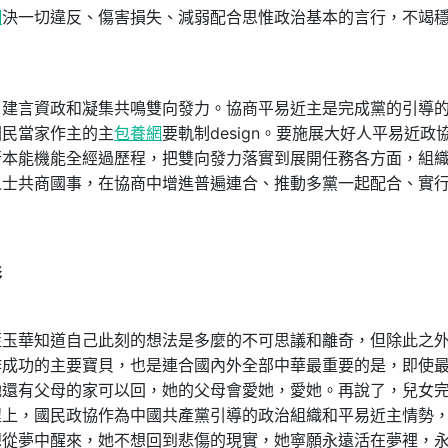
網
決一切違反、傷害損失、減弱配合思惟政治基本的言行，不竭
言資政和凝集共鳴雙向發力。協商平易近主是完成黨的引導
國民當家作主的主
包養網
要軌制design。要施展大好人平易近政
行本能機能全經過歷程，把雙向發力落實到展開任務各方面，組
人士共商國事，在協商中增進普遍連合、推動多黨一起配合、實
彩
華知道自己此刻的想法是多麼的不可思議和離奇，但除此之
作成功的主要寶貝，也是連合國內外全部中華最重要的是，即使
她還有父母的家可以回，她的父母會愛她，愛她。再說了，兒女
程上，國民政協作為中國共產黨引導的政治組織和平易近主情勢
想從夢中醒來，她不想回到悲傷的現實，她寧願永遠活在夢裡，