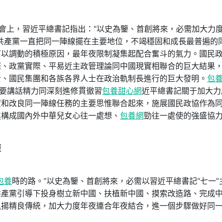
夜會上，習近平總書記指出：“以史為鑒、首創將來，必需加大力
共產黨一直把同一陣線擺在主要地位，不竭穩固和成長最普遍的
可以調動的積極原因，最年夜限制凝集起配合奮斗的氣力。國民
際、政黨實際、平易近主政管理論同中國現實相聯合的巨大結果
士、國民集團和各族各界人士在政治軌制長進行的巨大發明。
包
主要講話精力同深刻進修貫徹習
包養甜心網
近平總書記關于加大力
度和改良同一陣線任務的主要思惟聯合起來，施展國民政協作為
進構成國內外中華兒女心往一處想、
包養網
勁往一處使的強盛協
歷
包養
時的路。”以史為鑒、首創將來，必需以習近平總書記“七一”
共產黨引導下投身樹立新中國、扶植新中國、摸索改造路、完成
弘揚精良傳統，加大力度年夜連合年夜結合，進一個步驟做好同