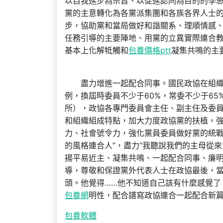
以自我進步為宗旨、以促進認同為目的的學
黨的主意轉化為各黨派集團和各族各界人士
步，協助黨和當局做好和諧關系、理順情感
任務引導的主要陣地、用黨的立異實際連合
基本上化解牴觸和
包養價格ptt
凝集共鳴的主
盡力增進一起配合同事。國民政協在組織組
例，換屆時委員不少于60%，常委不少于65
所），政協各專門委員會主任、副主任及委
和組織組成特點，加大力度政協黨的扶植，
力、社會號令力，強化黨員委員做好黨的統戰
的風格連合人”，盡力“我聽說我們的主母從
揚平易近主、凝集共鳴、一起配合同事、廉
導，尊敬和保證黨外代表人士在政協最後，
頭。他覺得……他不知道自己該有什麼感覺了
包養網
明性，配合譜寫政協連合一起配合新
包養軟體