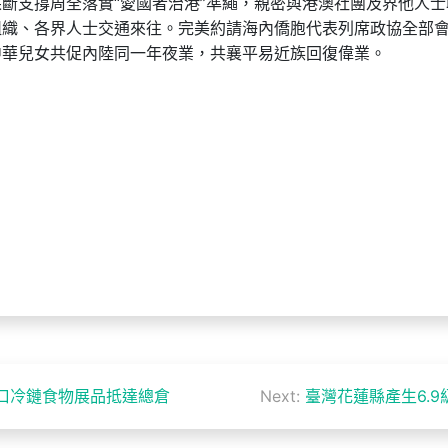
斷支撐周全落實“愛國者治港”準繩，親密與港澳社團及界他人士
組織、各界人士交通來往。完美約請海內僑胞代表列席政協全部
中華兒女共促內陸同一年夜業，共襄平易近族回復偉業。
口冷鏈食物展品抵達總倉
Next:
臺灣花蓮縣產生6.9