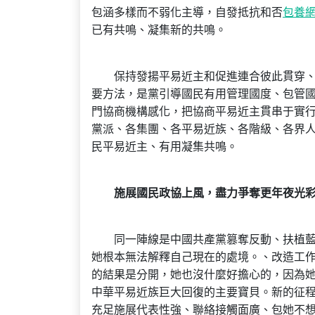
包涵多樣而不弱化主導，自發抵抗和否
包養
已有共鳴、凝集新的共鳴。
保持發揚平易近主和促進連合彼此貫穿、建
要方法，是黨引導國民有用管理國度、包管
門協商機構感化，把協商平易近主貫串于實
黨派、各集團、各平易近族、各階級、各界
民平易近主、有用凝集共鳴。
施展國民政協上風，盡力爭奪更年夜光
同一陣線是中國共產黨篡奪反動、扶植藍玉
她根本無法解釋自己現在的處境。、改造工
的結果是分開，她也沒什麼好擔心的，因為
中華平易近族巨大回復的主要寶貝。新的征
充足施展代表性強、聯絡接觸面廣、包她不