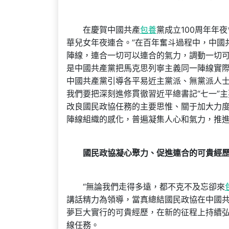
在慶賀中國共產
包養
黨成立100周年年
華兒女年夜連合。”在百年奮斗過程中，中國
陣線，連合一切可以連合的氣力，調動一切
是中國共產黨把馬克思列寧主義同一陣線實
中國共產黨引導各平易近主黨派、無黨派人
我們要把深刻進修貫徹習近平總書記“七一”
改良國民政協任務的主要思惟、關于加大力
陣線組織的感化，普遍凝集人心和氣力，推
國民政協凝心聚力、促進連合的可貴經
“無論我們走得多遠，都不克不及忘卻來
講話精力為領導，當真總結國民政協在中國
夢巨大實行的可貴經歷，在新的征程上持續
線任務。