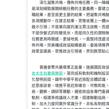
深化凝集共鳴、傳佈共鳴任務。同一陣線是
是深刻細致展開統戰任務的主要義務。要建
職結果，甚至是更主要的結果。把凝集共鳴
各項運動中，在建言結果、思惟收獲上一體de
啟示引領；不是單向度的灌注貫注說教，而
不是快餐式的吹糠見米，而是持久性的潤物
任務更具時期感、更接地氣，一直堅持茂盛活力
佈共鳴。完美構成政協組織委員、委員領導
政策宣揚員、思惟政治引領者、界別群眾貼
普遍會聚共襄偉業正能量。施展國民政協作
女大生包養俱樂部
，落完成有軌制和機制設
化發明前提。鑄牢中華平易近族配合體認識
近意座談會，增進平易近族連合、宗教和氣
商、觀察、調研等運動，親密政協各專門委
軌制，組建參政議政人才庫，搭建聯動協商
制，加大力度同黨外常識分子、非私有制經濟