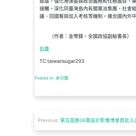
致遠，強化港澳委員政治義務和任務擔負，果
接觸。深化同臺灣島內有關黨派集團、社會
議、回國餐與加入考核等機制。連合國內外
（作者：金學鋒，全國政協副秘書長）
包養
TC:taiwansugar293
Posted in: 未分類
文
Previous:
第五屆進08靠設計影像博會首批入
章