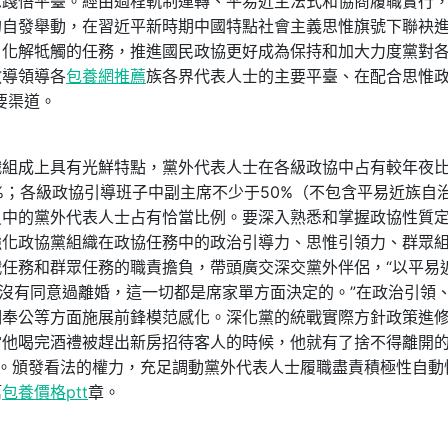
思踐悟平臺。經由過程軌制運轉、平易近主法式和協商履職實行
的自發舉動，在習近平新時期中國特點社會主義思惟旗號下聯袂
、化解牴觸的任務，推進國民政協更好成為保持和加大力度黨對
教導領導各
包養網推薦
族各界代表人士的主要平臺、在配合思惟
要渠道。
成上具有光鮮特點，黨外代表人士在各級政協中占有較年夜
%；各級政協引導班子中副主席不少于50%（不包含平易近族自
員中的黨外代表人士占有恰當比例。要深入熟悉和掌握政協性質
強化政協黨組織在政協任務中的政治引導力、思惟引領力、群眾
任務和群眾任務的職責擔負，帶頭廣交深交黨外伴侶，“以平易
來沒有同意過離婚，這一切都是席家單方面決定的。”在政治引領
明奉公等方面施展前鋒模范感化。深化黨的統戰實際方針政策進
當他喝完酒禮被趕出新房招待客人的時候，他就有了捨不得離開
。頒發看法的權力，充足調動黨外代表人士履職盡責積極性自動
篇
包養價格ptt
章。