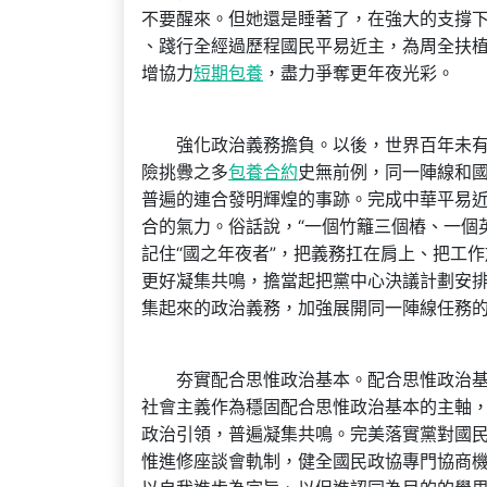
不要醒來。但她還是睡著了，在強大的支撐
、踐行全經過歷程國民平易近主，為周全扶
增協力
短期包養
，盡力爭奪更年夜光彩。
強化政治義務擔負。以後，世界百年未有之
險挑釁之多
包養合約
史無前例，同一陣線和
普遍的連合發明輝煌的事跡。完成中華平易
合的氣力。俗話說，“一個竹籬三個樁、一個英
記住“國之年夜者”，把義務扛在肩上、把工
更好凝集共鳴，擔當起把黨中心決議計劃安
集起來的政治義務，加強展開同一陣線任務
夯實配合思惟政治基本。配合思惟政治基本
社會主義作為穩固配合思惟政治基本的主軸
政治引領，普遍凝集共鳴。完美落實黨對國
惟進修座談會軌制，健全國民政協專門協商