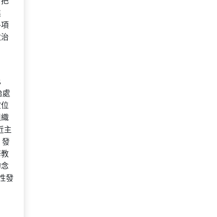
，把
進
各項
政治
比
治處
定位
組織
近主
、發
修教
的念
性發