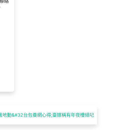
聯絡
會
級地動&#32台包養網心得;臺媒稱有年夜樓傾圮