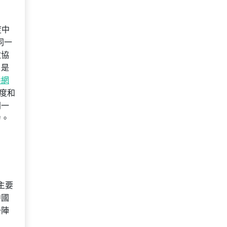
度中
同一
政協
，是
養網
度和
同一
力。
主要
中國
一陣