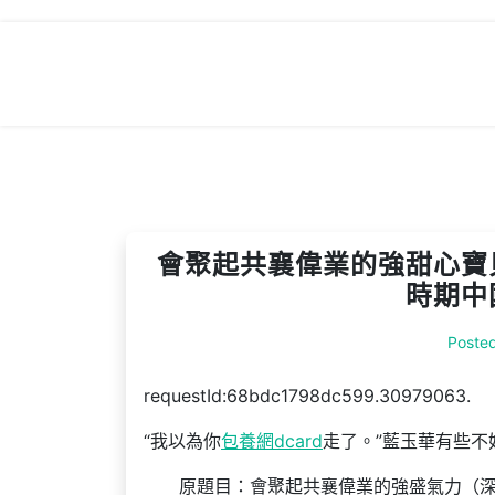
Skip
to
content
會聚起共襄偉業的強甜心寶
時期中
Poste
requestId:68bdc1798dc599.30979063.
“我以為你
包養網dcard
走了。”藍玉華有些不
原題目：會聚起共襄偉業的強盛氣力（深