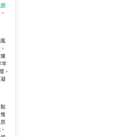
養網
力、
觸風
合，
夜連
牢牢
度，
力凝
特點
思惟
義思
點、