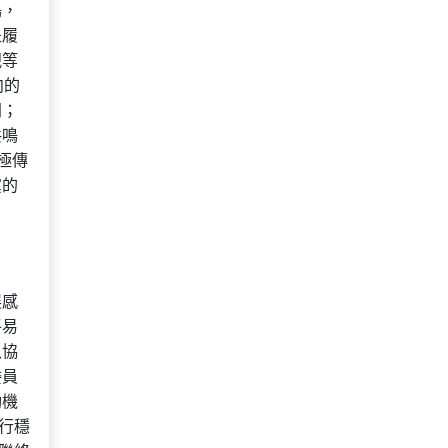
鳴，
是履
視等
向的
同；
共鳴
極傳
黨的
展感
平易
入協
委員
動機
行穩