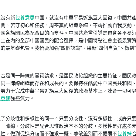
沒有新
包養意思
中國，就沒有中華平易近族巨大回復。中國共
中間，苦守初心和任務，周密黨的組織系統，不竭推動自我反動
全國各族國民為配合目的而奮斗。中國共產黨引導是包含各平易
人士在內的全部中國國民的配合選擇，是中國特點社會主義最實
最基礎包管。我們要加強“四個認識”、果斷“四個自負”、做到
是同一陣線的實質請求，是國民政協組織的主要特征。國民
為同一陣線組織而存在和成長的。要保持在酷愛中華國民共和國
合努力于完成中華平易近族巨大回復的政治基本上，連合一切可
包養網
強盛氣力。
分歧性和多樣性的同一。只要分歧性、沒有多樣性，或許只
同一陣線。分歧性是配合思惟政治基本的分歧，多樣性是好處多
歧性，做到促進分歧而不強求一概、尊敬差別而不擴展不
包養妹