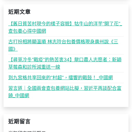
近期文章
【舊日貧苦村現今的樣子容貌】牯牛山的洋芋“開了花”_
查包養心得中國網
古打扮相將顯溫順 林志玲台包養價格現身廣州說《三
國》
【尋覓冷冬“戰疫”的熱苦衷34】龍口農人志愿者：新穎
草莓森和診所減重送一線
到九宮格共享回來的“村超”，擂響的戰鼓！_中國網
習言道｜全國兩會查包養網站比擬，習近平再談配合富
饒_中國網
近期留言