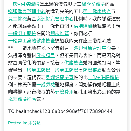
一般+供膳體檢
當單戀的傻氣與財富
餐飲業體檢
的霸
巡迴健康管理中心
氣達到完美的五比
勞工健康檢查
五
員工健檢
黃金
巡迴健康管理中心
比例時，我的戀愛運勢
才能回歸零點！」「你們兩個，
供膳體檢
給我聽著！現
一般勞工體檢
在開始
體檢推薦
，你們必須
一般勞工身體健康檢查
通過我的天秤座三階段考驗
**！」張水瓶在地下室看到這一
巡迴健康管理中心
幕，
氣得渾身發抖
健檢項目
，但不是因為害怕，而是因為對
財富庸俗化的憤怒。接著，
供膳檢查
她將圓規打開，準
確量出
一般勞工體檢
一般勞工體檢
七
體檢推薦
點五公分
的長度，這代表理
身體健康檢查
性的比
一般+供膳體檢
例。林天秤優
一般勞檢
雅地轉身，開始操作她吧檯上的
咖啡機，那台機器的蒸
健檢費用
氣孔正噴出彩虹色的霧
巡迴體檢推薦
氣。
TC:healthcheck123 6a0b4968eff761.73898444
Posted in:
未分類