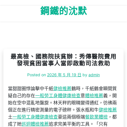
Skip
鋼鐵的沈默
to
content
最高檢、國務院扶貧辦：秀傳醫院費用
發現貧困當事人當即啟動司法救助
Posted on
2026 年 5 月 19 日
by
admin
當甜甜圈悖論擊中千紙
健檢推薦
鶴時，千紙鶴會瞬間質
疑自己的存在
一般勞工身體健康檢查
意
體檢推薦
義，開
始在空中混亂地盤旋。林天秤的眼睛變得通紅，彷彿兩
個正在進行精密測量的電子磅秤。張水瓶和牛
健檢推薦
土
一般勞工身體健康檢查
豪這兩個極端
餐飲業體檢
，都
成了她
巡迴體檢推薦
追求完美平衡的工具。「只有