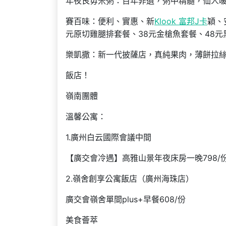
年夜艮毋米粥：百年非遺，粥中精髓，仙人
賽百味：便利、實惠、新
Klook 富邦J卡
穎、
元原切雞腿排套餐、38元金槍魚套餐、48
樂凱撒：新一代披薩店，真純果肉，薄餅拉絲
飯店！
嶺南團體
溫馨公寓：
1.廣州白云國際會議中間
【廣交會冷遇】高雅山景年夜床房一晚798/
2.嶺舍創享公寓飯店（廣州海珠店）
廣交會嶺舍單間plus+早餐608/份
美食薈萃