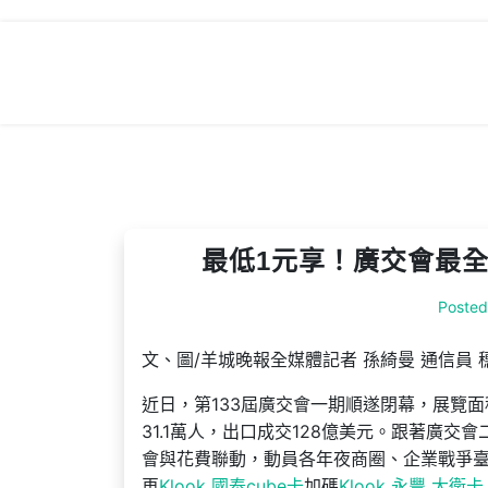
Skip
to
content
最低1元享！廣交會最全
Poste
文、圖/羊城晚報全媒體記者 孫綺曼 通信員 
近日，第133屆廣交會一期順遂閉幕，展覽面
31.1萬人，出口成交128億美元。跟著廣交會
會與花費聯動，動員各年夜商圈、企業戰爭
再
Klook 國泰cube卡
加碼
Klook 永豐 大衛卡 