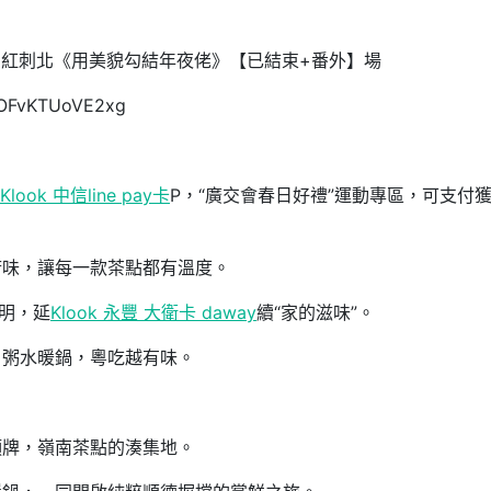
】紅刺北《用美貌勾結年夜佬》【已結束+番外】場
5zOFvKTUoVE2xg
Klook 中信line pay卡
P，“廣交會春日好禮”運動專區，可支付
府味，讓每一款茶點都有溫度。
文明，延
Klook 永豐 大衛卡 daway
續“家的滋味”。
，粥水暖鍋，粵吃越有味。
頭牌，嶺南茶點的湊集地。