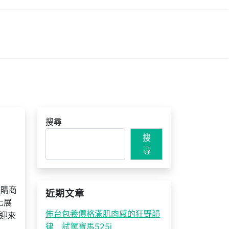
搜尋
搜
尋
采購商
近期文章
化展
佈台包養價格滿肌肉感的狂野韻
迎來
律 試駕寶馬525i