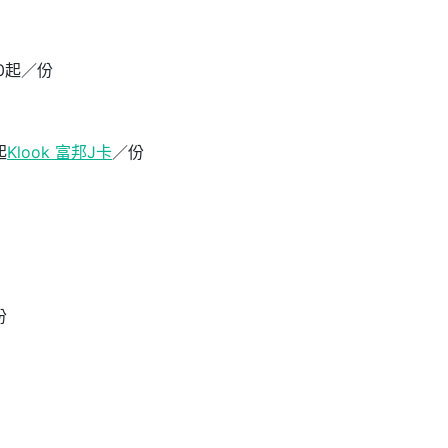
0起／份
起
Klook 富邦J卡
／份
份