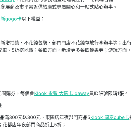
大參展商及市平易近供給廣式專屬關心和一站式貼心辦事。
 台新gogo卡
以下權益：
等新增抽獎、不花錢包裝、部門門店不花錢存放行李辦事等；出
交車、5折搭地鐵；餐飲方面，新增更多餐飲優惠券；游玩方面
0元團購劵，每個會
Klook 永豐 大衛卡 daway
員ID賬號限購1張。
住
品滿300元送300元、東圃店年夜部門商品5
Klook 國泰cube卡
折；花都店年夜部門商品折上5折；