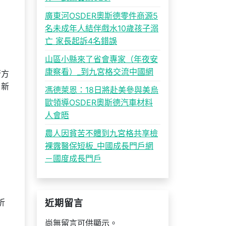
廣東河OSDER奧斯德零件商源5
名未成年人結伴戲水10歲孩子溺
亡 家長起訴4名錯誤
山區小縣來了省會專家（年夜安
康察看）_到九宮格交流中國網
行方
，新
馮德萊恩：18日將赴美參與美烏
歐領導OSDER奧斯德汽車材料
人會晤
農人因貧苦不體到九宮格共享檢
裸露醫保短板_中國成長門戶網
－國度成長門戶
折
近期留言
尚無留言可供顯示。