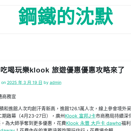
鋼鐵的沈默
吃喝玩樂klook 旅遊優惠優惠攻略來了
d on
2025 年 3 月 19 日
by
admin
穗商務宣
積和進館人次均創汗青新高，進館126.1萬人次，線上參會境外
二期啟幕（4月23-27日），廣州
Klook 富邦J卡
市商務局持續深
臺，為大師爭奪到更多優惠，花費
Klook 永豐 大戶卡 dawho
福利
daway
！花費內在的事務涵蓋吃喝玩住行，花費場合輻