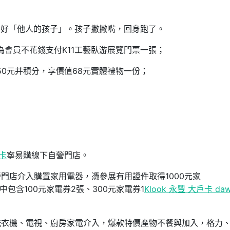
有人愛好「他人的孩子」。孩子撇撇嘴，回身跑了。
成為會員不花錢支付K11工藝臥游展覽門票一張；
50元并積分，享價值68元實體禮物一份；
y卡
寧易購線下自營門店。
門店介入購置家用電器，憑參展有用證件取得1000元家
包含100元家電券2張、300元家電券1
Klook 永豐 大戶卡 da
洗衣機、電視、廚房家電介入，爆款特價產物不餐與加入，格力