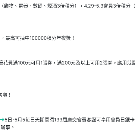
分（飾物、電器、數碼、煙酒3倍積分），4.29-5.3會員3倍積分
最高可抽中100000積分年夜獎！
單筆花費滿100元可用1張劵，滿200元及以上可用2張劵。應用范
遇啦！
e卡
5日-5月5每日天期間憑133屆廣交會賓客證可享用會員日銀
存辦事。