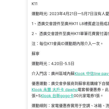
K11
運動時光: 2023年4月21日一5月7日沒
1、憑廣交會證件至廣州K11 L8禮賓處注冊
2、 憑廣交會證件至廣州K11單筆花費實付滿
注：每位K11會員ID運動期內限介入一次。
蘇寧
運動時光：4.20日-5.5日
介入門店：廣州區域內蘇
Klook 中信line pa
優惠運動：廣交會參展商到蘇寧易購線下自營
Klook 永豐 大戶卡 dawho
電套餐優惠券，此中
張+5
Klook 台新gogo卡
00元家電券1張。
運動細則：家電優惠券實用于空調、冰箱、