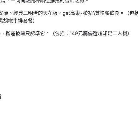
暖鍋，一同開啟純粹順德摒擋的嘗鮮之旅。
安康、經典三明治的天花板，get高東西的品質快餐飲食。（包括
元黑胡椒牛排套餐）
，榴蓮披薩只認準它。（包括：149元購優選超知足二人餐）
份