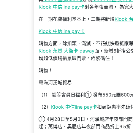
Klook 中信line pay卡
射各年夜商圈， 為寬
在一期花費福利基本上，二期將新增
Klook
Klook 中信line pay卡
購物方面，除扣頭、滿減、不花錢快遞抵家
Klook 永豐 大衛卡 daway
面，新增6折搭公
增超低價錢搶景區門票。趕緊碼住！
購物！
粵海河漢城貿易
（1） 超等會員日福利① 發布550元團60
（2）
Klook 中信line pay卡
扣頭鉅惠率先碼
① 4月28日至5月3日，河漢城店年夜部門商
起；萬博店、奧體店年夜部門商品折上6.5