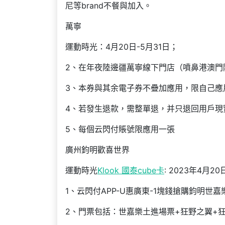
尼等brand不餐與加入。
萬寧
運動時光：4月20日-5月31日；
2、在年夜陸邊疆萬寧線下門店（噴鼻港澳門除
3、本券與其余電子券不疊加應用，限自己應
4、若發生退款，需整單退，并只退回用戶現
5、每個云閃付賬號限應用一張
廣州鈞明歡喜世界
運動時光
Klook 國泰cube卡
: 2023年4月2
1、云閃付APP-U惠廣東-1塊錢搶購鈞明世
2、門票包括：世嘉樂土進場票+狂野之翼+