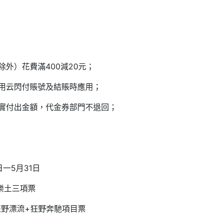
外）花費滿400減20元；
用云閃付賬號及結賬時應用；
實付出金額，代金券部門不退回；
0日一5月31日
嘉樂土三項票
狂野漂流+狂野奔馳項目票