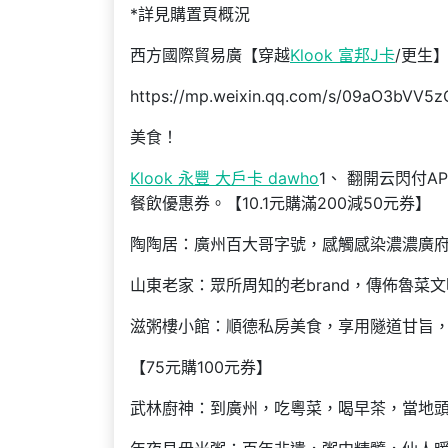
*詳見購置頁概況
西方國際貿易廣【穿越
Klook 富邦J卡
/更生
https://mp.weixin.qq.com/s/09aO3bVV
美食！
Klook 永豐 大戶卡 dawho
1、 翻開云閃付AP
餐飲優惠券。【10.1元購滿200減50元券】
陶陶居：廣州百大哥字號，感觸感染濃濃廣
山東老家：眾所周知的老brand，傳佈魯菜
滋粥樓小館：順德私房美食，享用隧道甘旨
【75元購100元券】
武林廚神：到廣州，吃粵菜，喝早茶，當地