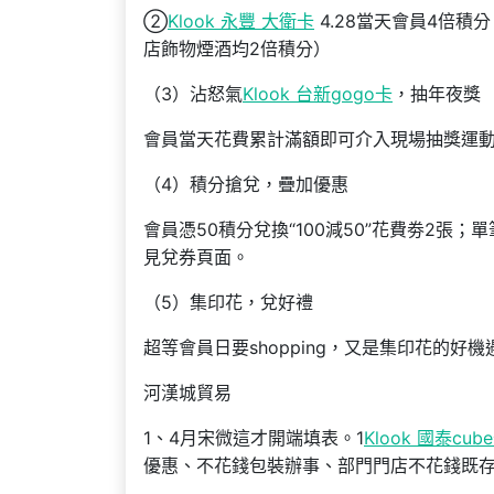
②
Klook 永豐 大衛卡
4.28當天會員4倍積
店飾物煙酒均2倍積分）
（3）沾怒氣
Klook 台新gogo卡
，抽年夜獎
會員當天花費累計滿額即可介入現場抽獎運動，
（4）積分搶兌，疊加優惠
會員憑50積分兌換“100減50”花費劵2張；
見兌券頁面。
（5）集印花，兌好禮
超等會員日要shopping，又是集印花的好機
河漢城貿易
1、4月宋微這才開端填表。1
Klook 國泰cub
優惠、不花錢包裝辦事、部門門店不花錢既