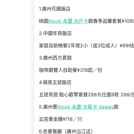
1.廣州花圃飯店
桃園
Klook 永豐 大戶卡
館春季品鑒套餐¥108
2.中國年夜飯店
家庭自助晚餐2年夜2小（或3位成人）¥899
3.廣州西方賓館
咖啡磨雙人自助餐¥318起／份
4.嶺南五號飯店
五號茶居·點心歡聚套餐288元任選8款 288/
5.廣州賓
Klook 永豐 大衛卡 daway
館
云宮黃金雞¥118／只
6.杏薈餐廳（廣州沿江店）