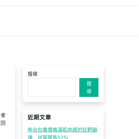
搜尋
搜
尋
一會
近期文章
文回
佈台包養價格滿肌肉感的狂野韻
律 試駕寶馬525i