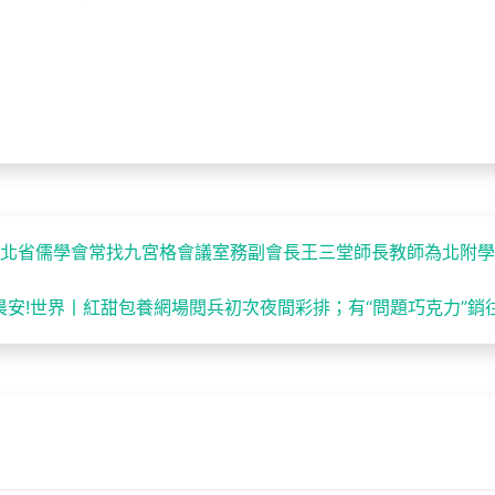
河北省儒學會常找九宮格會議室務副會長王三堂師長教師為北附
晨安!世界丨紅甜包養網場閱兵初次夜間彩排；有“問題巧克力”銷