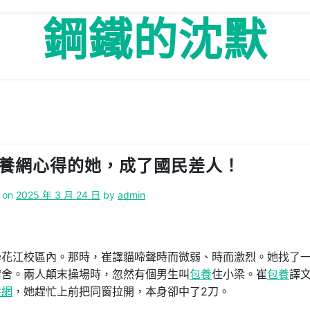
鋼鐵的沈默
包養網心得的她，成了國民差人！
 on
2025 年 3 月 24 日
by
admin
學花江校區內。那時，崔譯貓啼聲時而微弱、時而激烈。她找了
宿舍。兩人顛末操場時，忽然有個男生叫
包養
住小梁。崔
包養
譯
養網
，她趕忙上前把同窗拉開，本身卻中了2刀。