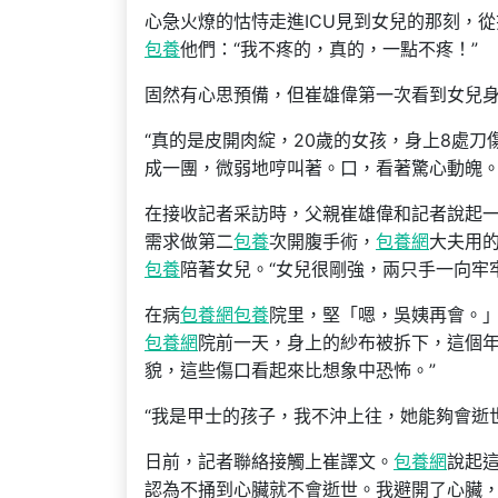
心急火燎的怙恃走進ICU見到女兒的那刻，從
包養
他們：“我不疼的，真的，一點不疼！”
固然有心思預備，但崔雄偉第一次看到女兒
“真的是皮開肉綻，20歲的女孩，身上8處
成一團，微弱地哼叫著。口，看著驚心動魄。
在接收記者采訪時，父親崔雄偉和記者說起
需求做第二
包養
次開腹手術，
包養網
大夫用
包養
陪著女兒。“女兒很剛強，兩只手一向牢
在病
包養網
包養
院里，堅「嗯，吳姨再會。
包養網
院前一天，身上的紗布被拆下，這個年
貌，這些傷口看起來比想象中恐怖。”
“我是甲士的孩子，我不沖上往，她能夠會逝世
日前，記者聯絡接觸上崔譯文。
包養網
說起
認為不捅到心臟就不會逝世。我避開了心臟，