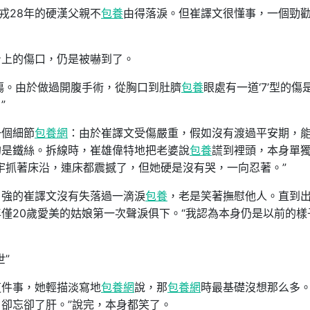
戎28年的硬漢父親不
包養
由得落淚。但崔譯文很懂事，一個勁
身上的傷口，仍是被嚇到了。
刀傷。由於做過開腹手術，從胸口到肚臍
包養
眼處有一道‘7’型的傷
”
一個細節
包養網
：由於崔譯文受傷嚴重，假如沒有渡過平安期，
的是鐵絲。拆線時，崔雄偉特地把老婆說
包養
謊到裡頭，本身單
牢抓著床沿，連床都震撼了，但她硬是沒有哭，一向忍著。”
」強的崔譯文沒有失落過一滴淚
包養
，老是笑著撫慰他人。直到
僅20歲愛美的姑娘第一次聲淚俱下。“我認為本身仍是以前的樣
”
這件事，她輕描淡寫地
包養網
說，那
包養網
時最基礎沒想那么多。
卻忘卻了肝。”說完，本身都笑了。