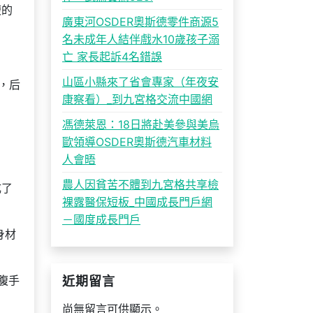
瘦的
廣東河OSDER奧斯德零件商源5
名未成年人結伴戲水10歲孩子溺
亡 家長起訴4名錯誤
山區小縣來了省會專家（年夜安
，后
康察看）_到九宮格交流中國網
馮德萊恩：18日將赴美參與美烏
歐領導OSDER奧斯德汽車材料
人會晤
農人因貧苦不體到九宮格共享檢
成了
裸露醫保短板_中國成長門戶網
－國度成長門戶
身材
腹手
近期留言
尚無留言可供顯示。