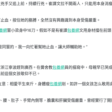
但兇手又追上前，持續行兇。崔譯文拉不開兩人，只能用本身消
窗止血，按住她的胳膊，全然沒有興趣識到本身受傷嚴重。
養網
窗小梁身中16刀。假如不是有崔譯
包養網
文用身材擋在前頭
是同窗的，我一向忙著幫她止血，讓大師輔助她。”
家浙江寧波趕到廣西。在黌舍教
包養網
員的描寫中，母親早已哭
面前這個女孩敬仰不已。
0立意：相愛平生來斤，身體瘦
包養網
削。如許一個女孩怎么敢用
、腰、肚子、手臂內側等，膽囊和肝臟受傷嚴重，曾經實行了開