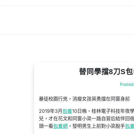
Skip
to
content
替同學擋8刀S
Posted
暴徒校園行兇，消瘦女孩英勇擋在同窗身前
2019年3月
包養
10日晚，桂林電子科技年夜
兒，才在花文和同窗小梁一路自習后結伴回
頭一看
包養網
，發明男生上前對小梁脫手
包