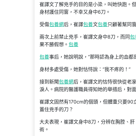
崔譯文了解兇手的目的是小梁，叫她快跑。
身材護住同窗，不幸又身中6刀。
受傷
包養網
后，崔譯
包養
文
包養
只顧著幫同
兩次上前禁止兇手，崔譯文身中8刀，而同
包
果不勝假想。
包養
包養
事后，她說明說，“那時認為身上的血都
身材多處受傷，她對怙恃說：“我不疼的！”
接到新聞
包養網
后，崔譯文的怙恃很快從老
淚人。病院的醫護職員得知她的舉措后，對
崔譯文固然有170cm的個頭，但體重只要9
蓋住兇手的刀？
大夫表現，崔譯文身中8刀，分辨在胸腔、肝
術。