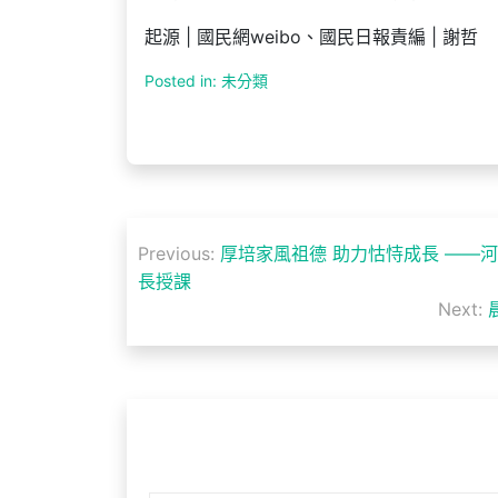
起源 | 國民網weibo、國民日報責編 | 謝哲
Posted in: 未分類
文
Previous:
厚培家風祖德 助力怙恃成長 ——
章
長授課
Next:
導
覽