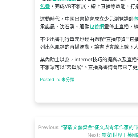
包養
，完成VR不雅展、線上直播等效能，打
運動時代，中國出書協會成立少兒瀏覽講師
承諾晨、沈石溪、殷健
包養網
靈停止直播，
不少出書刊行單元也經由過程“直播帶貨”“
列出色風趣的直播運動，讓書博會線上線下
業內助士以為，internet技巧的提高以
不雅眾可以“云逛展”。直播為書博會帶來了更
Posted in: 未分類
文
Previous:
“茅盾文藝獎金”征文與青年作家的“
章
Next:
晨安!世界丨英