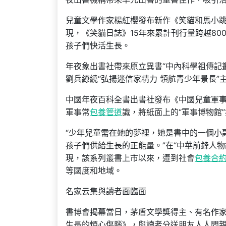
兒童文學作家楊紅櫻發布新作《笑貓和馬小跳
現，《笑貓日誌》15年來累計刊行量跨越8
孩子們快活生長。
年夜象出書社帶來原立異書“中內科學祖傳記
劉兵繚繞“弘揚迷信家精力 領航青少年景長
中國年夜百科全書出書社發布《中國兒童軍
軍事常
包養管道
識，將紙面上的“軍事博物館
“少年兒童需在她的夢裡，她是書中的一個小
孩子們供給生長的正能量。”在“中華前鋒人物
現，該系列叢書上市以來，遭到社會
包養合
等國度和地域。
名家云集與讀者面臨面
書博會揭幕當日，茅盾文學獎得主、有名作
生長的煩心傷腦》，與讀者分送朋友人人間