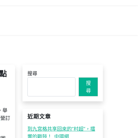
點
搜尋
搜
尋
，舉
近期文章
約
營訂
到九宮格共享回來的“村超”，擂
響的戰鼓！_中國網