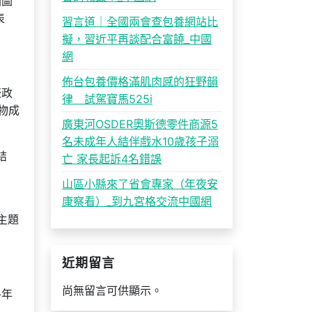
國圖
表
習言道｜全國兩會查包養網站比
擬，習近平再談配合富饒_中國
網
佈台包養價格滿肌肉感的狂野韻
盛政
律 試駕寶馬525i
物成
廣東河OSDER奧斯德零件商源5
名未成年人結伴戲水10歲孩子溺
結
亡 家長起訴4名錯誤
山區小縣來了省會專家（年夜安
康察看）_到九宮格交流中國網
主題
近期留言
尚無留言可供顯示。
各年