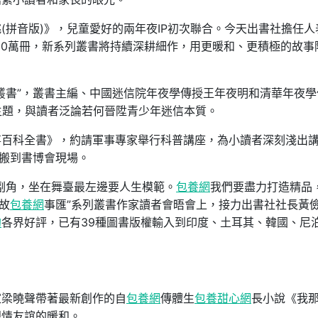
(拼音版)》，兒童愛好的兩年夜IP初次聯合。今天出書社擔任人
000萬冊，新系列叢書將持續深耕細作，用更暖和、更積極的故事
叢書”，叢書主編、中國迷信院年夜學傳授王年夜明和清華年夜學
”主題，與讀者泛論若何晉陞青少年迷信本質。
事百科全書》，約請軍事專家舉行科普講座，為小讀者深刻淺出
”搬到書博會現場。
副角，坐在舞臺最左邊要人生模範。
包養網
我們要盡力打造精品
故
包養網
事匯”系列叢書作家讀者會晤會上，接力出書社社長黃
約
各界好評，已有39種圖書版權輸入到印度、土耳其、韓國、尼
家梁曉聲帶著最新創作的自
包養網
傳體生
包養甜心網
長小說《我
親情友誼的暖和。