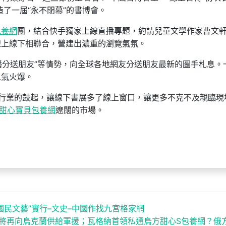
造了一屆“永不閉幕”的書博會。
包養網
團，結合快手獨家上線直播專題，約請兒童文學作家曹文
線上線下相聯合，營建出濃重的瀏覽氣氛。
直播分送朋友”等情勢，向全球各地網友分送朋友最新的圖手札息。
人氣火爆。
及直播行業的鼓起，讓線下書展多了線上窗口，讓更多不克不及親臨現
甜心寶貝包養網
遼闊的市場。
國民文藝”實行–文史–中國作找九宮格家網
國將再向烏克蘭供給軍援；瓦格納首領私通烏方甜心S包養網？俄