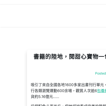
Skip
to
content
書籍的陸地，閱甜心寶物一
Poste
吸引了來自全國各地1600多家出書刊行單元
行各類瀏覽運動600余場，觀賞人次逾6
包養
貨約5.16億元……