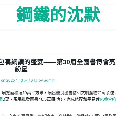
鋼鐵的沈默
包養網讀的盛宴——第30屆全國書博會亮
紛呈
d on
2025 年 3 月 16 日
by
admin
，展覽面積達10萬平方米，展出優良出書物和文創產物71萬余種
網
0萬，現場批發圖書46.5萬冊(套)，完成館配和平易近
包養合