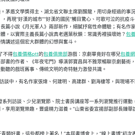
通。茅盾文學獎得主、湖北省文聯主席劉醒龍，用切身經過的事
，再現“好漢的城市”“好漢的國民”觸目驚心、可歌可泣的抗疫斗
、長篇小說《月光軍人》兩部新作，細膩抒寫性命體驗；有名作
群體，以實際主義長篇小說真老邁葉秋鎖：常識秀裡損壞她？
包
傾情講述這個宏大群體的幻想與奮斗。
了不得
包養價格ptt
的
包養俱樂部
游戲：京劇畢竟好在哪兒
包養網
兩部書的作者、《年夜宅門》導演郭寶昌與不雅眾暢聊京劇藝術
盛動聽的戲班舊事、傳統文明的奇特魅力激發共識。
列訪談中，有名作家張煒、何建明、高建群、劉海棲等，與現場不
發系列訪談、少兒瀏覽節、院士書房講座等一系列瀏覽推行運動
，享用瀏覽樂趣，豐盛精力滋養。”山東省委宣揚部副部長鐘華
汗青類好書，這些都榜上著名！”本屆書博會上，“線上書博”初次