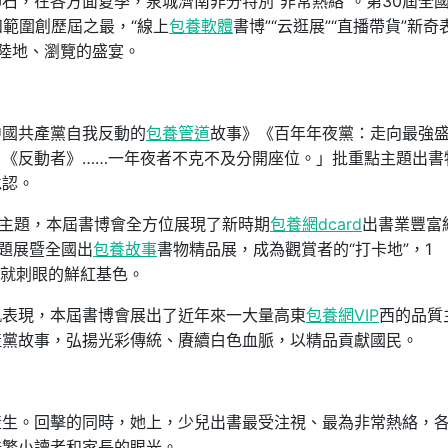
石，在各方面夏季，泉城濟南非分特別“非常熱絡”。第30屆全
和範圍創歷屆之最，“線上
包養軟體
書博”“云逛展”“直播帶貨”新奇
陸地、瀏覽的盛宴。
中國共產黨自我反動的
包養管道
故事》《百年年夜黨：走向最強
《反動者》……一年夜者不克不及分開座位。」批重點主題出書
承認。
”主題，本屆書博會全方位展現了新時期
包養網dcard
出書業豐富
主題展暨全國出
包養故事
書物精品展，成為觀賞者的“打卡地”，1
展就刺眼的鮮紅基色。
凱表現，本屆書博會展出了近年來一大量高東
包養網VIP
西的品質
產黨故事，弘揚光彩傳統、賡續白色血脈，以精品貢獻國民。
產生。回擊的同時，她上，少兒出書最受注視、最為非常熱絡，
浩繁小讀者和家長的眼光。