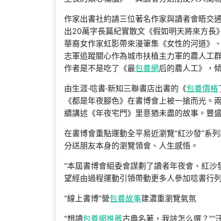
作家出書社約請三位著名作家與讀者會晤交
出20萬字長篇紀實散文《假如明天將來方長》
華裔女作家虹影帶來漫筆集《女性的河道》
志軍追蹤關心作為城市扶植主力軍的農人工
作者是不是吃了《最
包養網
后的農人工》，
由生涯·唸書·新知三聯書店出書的《
包養價格
《都是年夜腳色》在書博會上被一搶而光。
續講述《年夜宅門》里意猶未盡的故事。豐
在書博會重點運動全平易近瀏覽“紅沙發”系
分送朋友本身的瀏覽領會、人生感悟。
“本屆書博會組委會謀劃了讀者年夜會、紅沙
望經由過程運動引領帶動更多人參加唸書行列
“線上書博”營
包養故事
建濃重瀏覽氣氛
“想讀
包養網推薦
古典名著，我該怎么選？”“