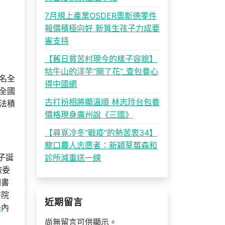
7月規上產業OSDER奧斯德零件
報價積極向好 新質生孩子力成要
害支持
【舊日貧苦村現今的樣子容貌】
牯牛山的洋芋“開了花”_查包養心
名全
得中國網
全國
古打扮相將顯溫順 林志玲台包養
法積
價格現身廣州說《三國》
【尋覓冷冬“戰疫”的熱苦衷34】
龍口農人志愿者：新穎草莓森和
子誕
診所減重送一線
旅委
洞書
書院
近期留言
學
內
尚無留言可供顯示。