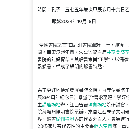
時間：孔子二五七五年歲次甲辰玄月十六日
耶穌2024年10月18日
“全國書院之首”白鹿洞書院肇端于唐，興復
國。南宋淳熙年間，朱熹興復白鹿
共享會議
書院的建設標準。其躲書崇尚“正學”，以儒
累躲書，構成了鮮明的躲書特點。
為了更好地傳承發展書院文明，白鹿洞書院于
辰894周年紀念日）舉辦了“書求至理，學達
主
講座場地
辦，江西省書
瑜伽場地
院研討會
院與贛州陽明書院承辦，來自江西朱子文明
界、躲書
瑜伽場地
界的代表近百人，會議進
20多家具有代表性的主要書
個人空間
院，重