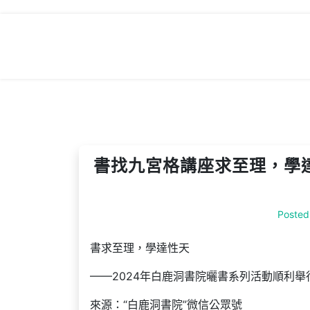
Skip
to
content
書找九宮格講座求至理，學達
Posted
書求至理，學達性天
——2024年白鹿洞書院曬書系列活動順利舉
來源：“白鹿洞書院”微信公眾號