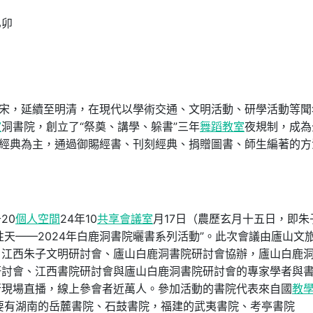
乙卯
于宋，延續至明清，在現代以學術交通、文明活動、研學活動等聞
室
洞書院，創立了“祭奠、講學、躲書”三年
舞蹈教室
夜規制，成為
家經典為主，通過御賜經書、刊刻經典、捐贈圖書、師生編著的方
20
個人空間
24年10
共享會議室
月17日（農歷玄月十五日，即朱
性天——2024年白鹿洞書院曬書系列活動”。此次會議由廬山文
、江西朱子文明研討會、廬山白鹿洞書院研討會協辦，廬山白鹿
研討會、江西書院研討會與廬山白鹿洞書院研討會的專家學者與
行現場直播，線上參會者近萬人。參加活動的書院代表來自國
教
要有湖南的岳麓書院、石鼓書院，福建的武夷書院、考亭書院