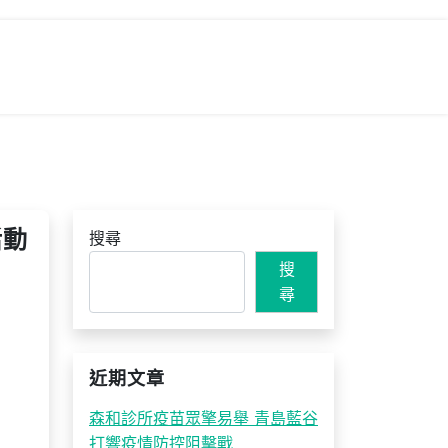
活動
搜尋
搜
尋
近期文章
森和診所疫苗眾擎易舉 青島藍谷
打響疫情防控阻擊戰