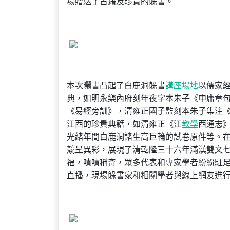
場贈送了古籍及珍貴的躲書。
本次曬書凸起了白鹿洞躲書
講座場地
以儒家
典，如明永樂內府刻年夜字本朱子《中庸章
《易經旁訓》，清雍正國子監刻本朱子集注
江西的珍貴典籍，如清雍正《江
教學
西通志
光緒年間白鹿洞諸生高巨輪的試卷原件等。
競呈異彩，展現了清乾隆三十六年滿漢雙文
福，嘖嘖稱奇，眾多代表和專家學者紛紛駐
直播，現場躲書家和相關學者與線上網友進