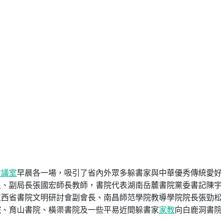
會議室
早晨各一場，吸引了省內外眾多躲書家與中華優秀傳統愛
員、副局長張國宏師長教師，書院代表湖南岳麓書院黨委書記陳
江西省書院文明研討會副會長、南昌師范學院教導學院院長張勁
院、育山書院、橫渠書院及一些平易近間躲書家
家教
向白鹿洞書