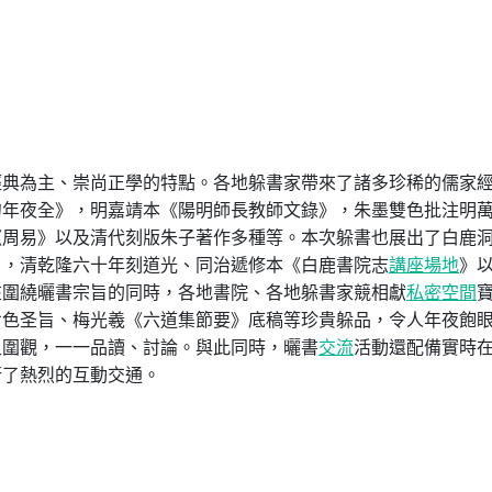
經典為主、崇尚正學的特點。各地躲書家帶來了諸多珍稀的儒家
句年夜全》，明嘉靖本《陽明師長教師文錄》，朱墨雙色批注明
《周易》以及清代刻版朱子著作多種等。本次躲書也展出了白鹿
》，清乾隆六十年刻道光、同治遞修本《白鹿書院志
講座場地
》
在圍繞曬書宗旨的同時，各地書院、各地躲書家競相獻
私密空間
七色圣旨、梅光羲《六道集節要》底稿等珍貴躲品，令人年夜飽
足圍觀，一一品讀、討論。與此同時，曬書
交流
活動還配備實時
行了熱烈的互動交通。