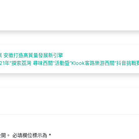
 安徽打造高質量發展新引擎
21年“摸索荔灣 尋味西關”活動暨“Klook客路樂游西關”抖音挑戰
公開。
必填欄位標示為
*