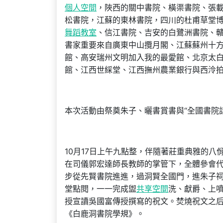
個人空間
，陜西的關中書院、橫渠書院、張
松書院，江蘇的東林書院，四川的杜甫草堂
舞蹈教室
、信江書院、吉安的白鷺洲書院、
書家重要來自廣東中山攬月閣、江蘇蘇州十
館、高安瑞州文明加入我的最愛館、北京太
館、江西世綵堂、江西撫州農業銀行與西泠
本次活動由祭奠朱子、曬書賞書與“全國書院
10月17日上午九點整，伴隨著莊重典雅的八
在司儀郭宏達師長教師的掌管下，全體參會
步從先賢書院進進，過洞賢全國門，進朱子
堂點閱，一一完成盥
共享空間
洗、獻爵、上
授宣讀吳國富傳授撰寫的祝文。焚燒祝文之
《白鹿洞書院學規》。