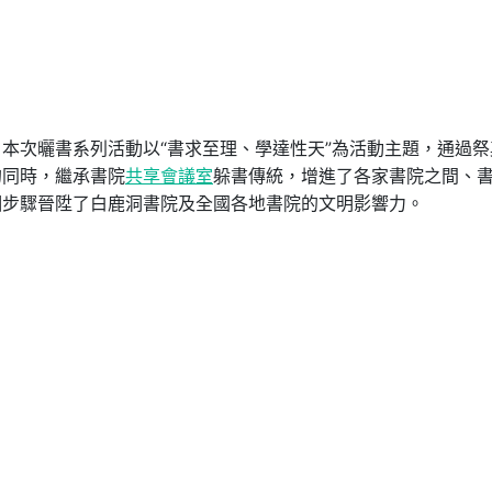
本次曬書系列活動以“書求至理、學達性天”為活動主題，通過祭
的同時，繼承書院
共享會議室
躲書傳統，增進了各家書院之間、
個步驟晉陞了白鹿洞書院及全國各地書院的文明影響力。