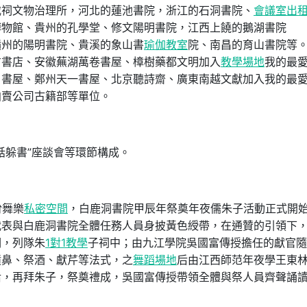
載祠文物治理所，河北的蓮池書院，浙江的石洞書院、
會議室出
博物館、貴州的孔學堂、修文陽明書院，江西上饒的鵝湖書院
贛州的陽明書院、貴溪的象山書
瑜伽教室
院、南昌的育山書院等
方書店、安徽蕪湖萬卷書屋、樟樹藥都文明加入
教學場地
我的最
白書屋、鄭州天一書屋、北京聽詩齋、廣東南越文獻加入我的最
拍賣公司古籍部等單位。
話躲書”座談會等環節構成。
佾舞樂
私密空間
，白鹿洞書院甲辰年祭奠年夜儒朱子活動正式開
代表與白鹿洞書院全體任務人員身披黃色綬帶，在通贊的引領下
祠，列隊朱
1對1教學
子祠中；由九江學院吳國富傳授擔任的獻官隨
噴鼻、祭酒、獻芹等法式，之
舞蹈場地
后由江西師范年夜學王東
后，再拜朱子，祭奠禮成，吳國富傳授帶領全體與祭人員齊聲誦