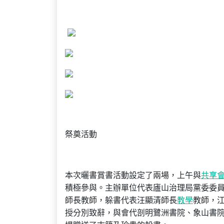
祭奠活動
本次曬書賞書活動設定了兩場，上午與
共享
積極參與。主辦單位代表廬山治理局黨委委
師長教師，躲書代表汪顯清師長
教學
教師，
授分別致辭，與會代剖明鷺洲書院、象山書