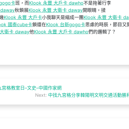
新gogo卡
班，而
Klook 永豐 大戶卡 dawho
不是拖著行李
daway
秋鎖展
Klook 永豐 大衛卡 daway
開眼睛，揉
幾
Klook 永豐 大戶卡
小我聊天是縮成一團
Klook 永豐 大衛卡 da
ook 國泰cube卡
鎖還在
Klook 台新gogo卡
思慮的時辰，節目又
 大衛卡 daway
他
Klook 永豐 大戶卡 dawho
們的邏輯了？
宮格教室日–文史–中國作家網
Next:
中找九宮格分享韓陽明文明交通活動勝