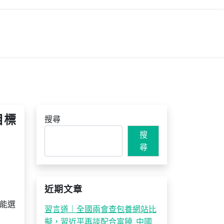
目標
搜尋
搜
尋
近期文章
能選
習言道｜全國兩會查包養網站比
擬，習近平再談配合富饒_中國