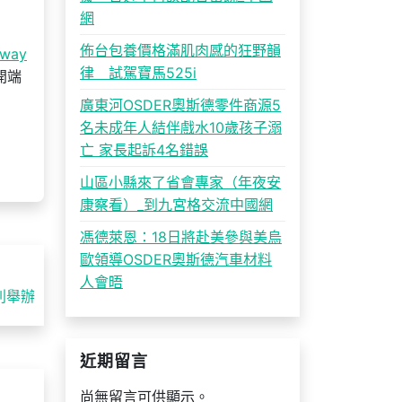
網
佈台包養價格滿肌肉感的狂野韻
way
律 試駕寶馬525i
開端
廣東河OSDER奧斯德零件商源5
名未成年人結伴戲水10歲孩子溺
亡 家長起訴4名錯誤
山區小縣來了省會專家（年夜安
康察看）_到九宮格交流中國網
馮德萊恩：18日將赴美參與美烏
歐領導OSDER奧斯德汽車材料
人會晤
利舉辦
近期留言
尚無留言可供顯示。