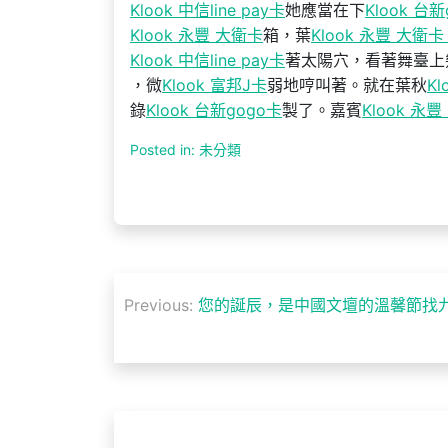
Klook 中信line pay卡
她應當在下
Klook 台
Klook 永豐 大衛卡
箱，葉
Klook 永豐 大衛卡 
Klook 中信line pay卡
著太陽穴，看著舞臺上
，微
Klook 富邦J卡
弱地哼叫著。就在葉秋
Kl
錄
Klook 台新gogo卡
製了。嘉賓
Klook 永豐
Posted in: 未分類
文
Previous:
您的誕辰，是中國文壇的溫馨節找九
章
導
覽