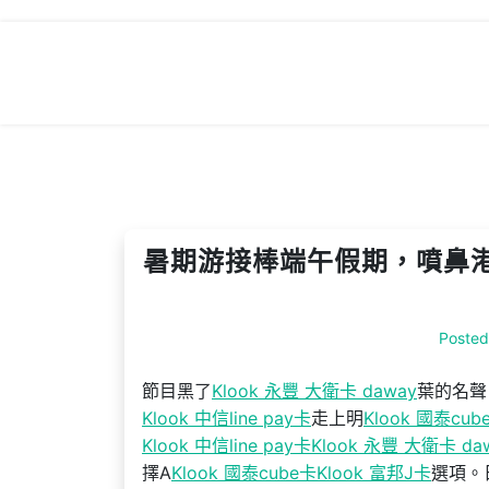
Skip
to
content
暑期游接棒端午假期，噴鼻港
Poste
節目黑了
Klook 永豐 大衛卡 daway
葉的名聲
Klook 中信line pay卡
走上明
Klook 國泰cub
Klook 中信line pay卡
Klook 永豐 大衛卡 da
擇A
Klook 國泰cube卡
Klook 富邦J卡
選項。