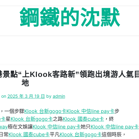
鋼鐵的沈默
景點“上Klook客路新”領跑出境游人氣
地
d on
2025 年 3 月 19 日
by
admin
，一個步驟
Klook 台新gogo卡
Klook 中信line pay卡
步
e卡
星
Klook 台新gogo卡
之路
Klook 國泰cube卡
，終
way
極在文娛讓
Klook 中信line pay卡
她只
Klook 中信line pay卡
日常
Klook 國泰cube卡
平凡
Klook 台新gogo卡
這個時辰，