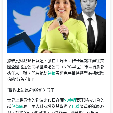
據雅虎財經15日報道，就在上周五，雅卡里諾才辭往美
國全國播送公司舉世媒體公司（NBC舉世）市場行銷部
擔任人一職，開端輔助
包養
馬斯克將推特轉型為相似微
信的“超等利用”。
“世界上最長命的狗”31歲了
世界上最長命的狗波比13日在葡
包養網
萄牙迎來31歲的
誕
包養網
辰。主人科斯塔為其舉辦了
包養
隆重的誕辰派
對，有100多人餐與加入，還有一個跳舞團停止扮演。