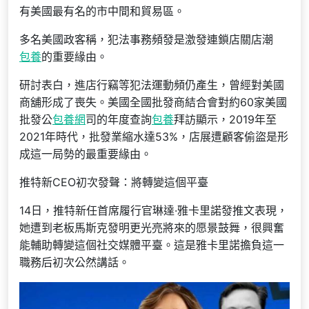
有美國最有名的市中間和貿易區。
多名美國政客稱，犯法事務頻發是激發連鎖店關店潮
包養
的重要緣由。
研討表白，進店行竊等犯法運動頻仍產生，曾經對美國
商舖形成了喪失。美國全國批發商結合會對約60家美國
批發公
包養網
司的年度查詢
包養
拜訪顯示，2019年至
2021年時代，批發業縮水達53%，店展遭顧客偷盜是形
成這一局勢的最重要緣由。
推特新CEO初次發聲：將轉變這個平臺
14日，推特新任首席履行官琳達·雅卡里諾發推文表現，
她遭到老板馬斯克發明更光亮將來的愿景鼓舞，很興奮
能輔助轉變這個社交媒體平臺。這是雅卡里諾擔負這一
職務后初次公然講話。