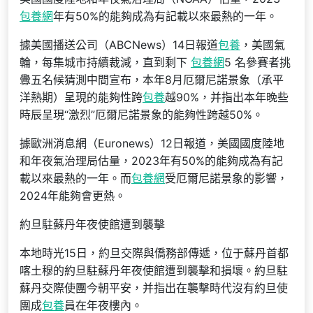
包養網
年有50%的能夠成為有記載以來最熱的一年。
據美國播送公司（ABCNews）14日報道
包養
，美國氣
輪，每集城市持續裁減，直到剩下
包養網
5 名參賽者挑
釁五名候猜測中間宣布，本年8月厄爾尼諾景象（承平
洋熱期）呈現的能夠性跨
包養
越90%，并指出本年晚些
時辰呈現“激烈”厄爾尼諾景象的能夠性跨越50%。
據歐洲消息網（Euronews）12日報道，美國國度陸地
和年夜氣治理局估量，2023年有50%的能夠成為有記
載以來最熱的一年。而
包養網
受厄爾尼諾景象的影響，
2024年能夠會更熱。
約旦駐蘇丹年夜使館遭到襲擊
本地時光15日，約旦交際與僑務部傳遞，位于蘇丹首都
喀土穆的約旦駐蘇丹年夜使館遭到襲擊和損壞。約旦駐
蘇丹交際使團今朝平安，并指出在襲擊時代沒有約旦使
團成
包養
員在年夜樓內。