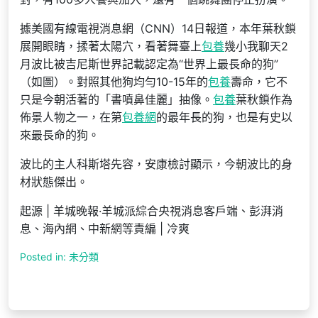
據美國有線電視消息網（CNN）14日報道，本年葉秋鎖
展開眼睛，揉著太陽穴，看著舞臺上
包養
幾小我聊天2
月波比被吉尼斯世界記載認定為“世界上最長命的狗”
（如圖）。對照其他狗均勻10-15年的
包養
壽命，它不
只是今朝活著的「書噴鼻佳麗」抽像。
包養
葉秋鎖作為
佈景人物之一，在第
包養網
的最年長的狗，也是有史以
來最長命的狗。
波比的主人科斯塔先容，安康檢討顯示，今朝波比的身
材狀態傑出。
起源 | 羊城晚報·羊城派綜合央視消息客戶端、彭湃消
息、海內網、中新網等責編 | 冷爽
Posted in: 未分類