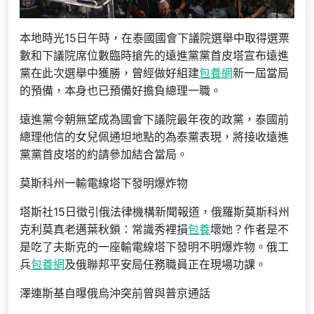
本地時光15日午時，在泰國國會下議院選舉中取得選票
數和下議院席位數臨時搶先的遠進黨黨首皮塔宣布遠進
黨在此次選舉中獲勝，曾經做好組建
包養網
新一屆當局
的預備，本身也已預備好擔負總理一職。
遠進黨今朝無望成為國會下議院最年夜的政黨，泰國前
總理他信的女兒佩通坦地點的為泰黨表現，將接收遠進
黨黨首皮塔的約請參加結合當局。
莫斯科州一輸電線塔下發明爆炸物
塔斯社15日徵引俄法律機構新聞報道，俄羅斯莫斯科州
克利莫真老邁葉秋鎖：常識秀裡損
包養
壞她？作者是不
是吃了夫斯克的一座輸電線塔下發明不明爆炸物。俄工
兵
包養網
及俄聯邦平安局任務職員正在現場功課。
澤連斯基自曝俄烏沖突前曾與普京通話