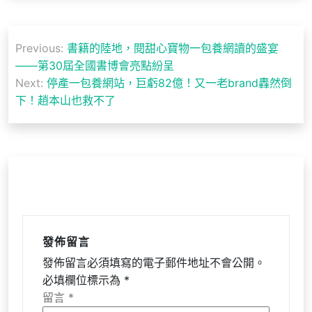
文
Previous:
書籍的陸地，閱甜心寶物一包養網讀的盛宴
章
——第30屆全國書博會亮點紛呈
導
Next:
停產一包養網站，巨虧82億！又一老brand轟然倒
下！趙本山也救不了
覽
發佈留言
發佈留言必須填寫的電子郵件地址不會公開。
必填欄位標示為
*
留言
*