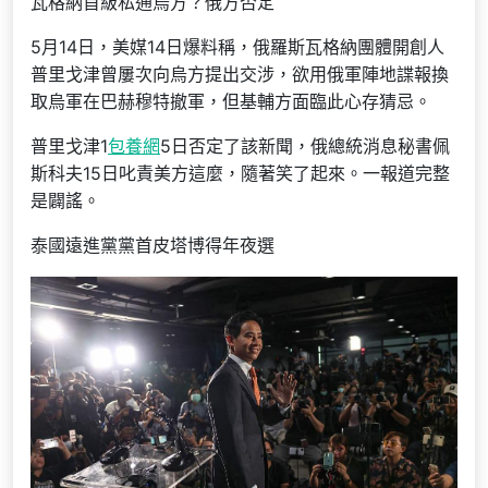
瓦格納首級私通烏方？俄方否定
5月14日，美媒14日爆料稱，俄羅斯瓦格納團體開創人
普里戈津曾屢次向烏方提出交涉，欲用俄軍陣地諜報換
取烏軍在巴赫穆特撤軍，但基輔方面臨此心存猜忌。
普里戈津1
包養網
5日否定了該新聞，俄總統消息秘書佩
斯科夫15日叱責美方這麼，隨著笑了起來。一報道完整
是闢謠。
泰國遠進黨黨首皮塔博得年夜選