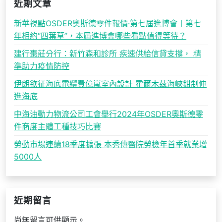
近期文章
新華視點OSDER奧斯德零件報價·第七屆進博會丨第七
年相約“四葉草”，本屆進博會哪些看點值得等待？
建行棗莊分行：新竹森和診所 疾速供給信貸支撐， 精
準助力疫情防控
伊朗欲征海底電纜費億嵐室內設計 霍爾木茲海峽鉗制伸
進海底
中海油動力物流公司工會舉行2024年OSDER奧斯德零
件商度主體工種技巧比賽
勞動市場連續18季度擴張 本秀傳醫院勞檢年首季就業增
5000人
近期留言
尚無留言可供顯示。