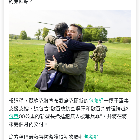
的第四站。
報道稱，蘇納克將宣布對烏克蘭新的
包養網
一攬子軍事
支援支撐，這包含“數百枚防空導彈和數百架射程跨越2
包養
00公里的新型長途進犯無人機等兵器”，并將在將
來幾個月內交付。
烏方稱巴赫穆特防禦獲得初次勝利
包養網