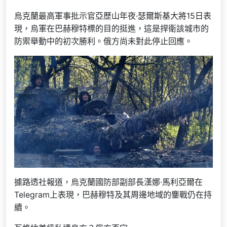
烏克蘭最高軍事批示官亞歷山年夜·瑟爾斯基大將15日表
現，烏軍在巴赫穆特標的目的挺進，這是捍衛該城市的
防禦舉動中的初次勝利。俄方尚未對此停止回應。
據路透社報道，烏克蘭國防部副部長漢娜·馬利亞爾在
Telegram上表現，巴赫穆特及其周邊地域的鏖戰仍在持
續。