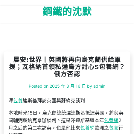
Skip
鋼鐵的沈默
to
content
晨安!世界丨英國將再向烏克蘭供給軍
援；瓦格納首領私通烏方甜心S包養網？
俄方否認
Posted on
2025 年 3 月 16 日
by
admin
澤
包養
連斯基拜訪英國與蘇納克談判
本地時光15日，烏克蘭總統澤連斯基抵達英國，將與英
國輔弼蘇納克舉辦談判。這是澤連斯基繼本年
包養網
2
月之后的第二次訪英，也是他比來
包養網
歐洲之
包養
行