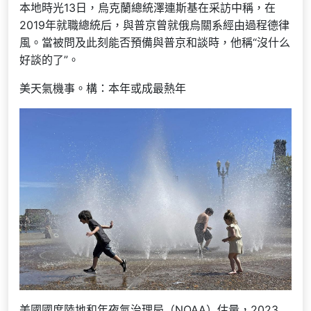
本地時光13日，烏克蘭總統澤連斯基在采訪中稱，在
2019年就職總統后，與普京曾就俄烏關系經由過程德律
風。當被問及此刻能否預備與普京和談時，他稱“沒什么
好談的了”。
美天氣機事。構：本年或成最熱年
美國國度陸地和年夜氣治理局（NOAA）估量，2023