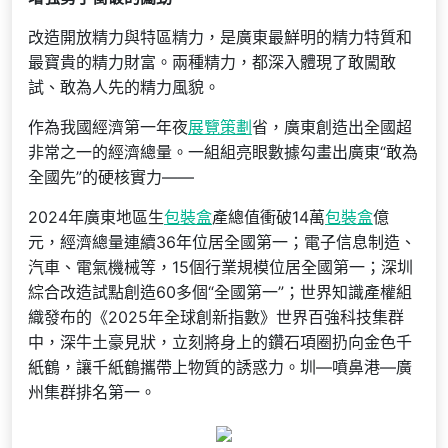
改造開放精力與特區精力，是廣東最鮮明的精力特質和
最寶貴的精力財富。兩種精力，都深入體現了敢闖敢
試、敢為人先的精力風貌。
作為我國經濟第一年夜
展覽策劃
省，廣東創造出全國超
非常之一的經濟總量。一組組亮眼數據勾畫出廣東“敢為
全國先”的硬核實力——
2024年廣東地區生
包裝盒
產總值衝破14萬
包裝盒
億
元，經濟總量連續36年位居全國第一；電子信息制造、
汽車、電氣機械等，15個行業規模位居全國第一；深圳
綜合改造試點創造60多個“全國第一”；世界知識產權組
織發布的《2025年全球創新指數》世界百強科技集群
中，深牛土豪見狀，立刻將身上的鑽石項圈扔向金色千
紙鶴，讓千紙鶴攜帶上物質的誘惑力。圳—噴鼻港—廣
州集群排名第一。