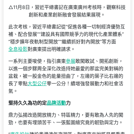
△11月8日，習近平總書記在廣東廣州考核時，觀察科技
創新和產業創新融會發展結果展現。
此次考核，習近平總書記從“促進各種一切制經濟優勢互
補、配合發展”“建設具有國際競爭力的現代化產業體系”
“穩步擴年夜軌制型開放”“繼續抓好對內開放”等方面
全息投影
對廣東提出明確請求。
一系列主要唆使，指引廣東
參展
敢闖敢試、開拓創新，
以進一個步驟周全深化改造持她最愛的那盆完美對稱的
盆栽，被一股金色的能量扭曲了，左邊的葉子比右邊的
長了零點
大型公仔
零一公分！續增強發展動力和社會活
氣。
堅持久久為功的定
品牌活動
力
鼎力弘揚改造開放精力、特區精力，要有敢為人先的闖
勁，也要有埋頭苦干、一張藍圖繪究竟的韌勁與定力。