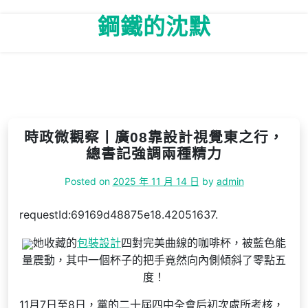
Skip
鋼鐵的沈默
to
content
時政微觀察丨廣08靠設計視覺東之行，
總書記強調兩種精力
Posted on
2025 年 11 月 14 日
by
admin
requestId:69169d48875e18.42051637.
她收藏的
包裝設計
四對完美曲線的咖啡杯，被藍色能
量震動，其中一個杯子的把手竟然向內側傾斜了零點五
度！
11月7日至8日，黨的二十屆四中全會后初次處所考核，