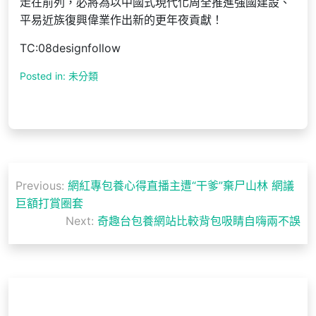
走在前列，必將為以中國式現代化周全推進強國建設、
平易近族復興偉業作出新的更年夜貢獻！
TC:08designfollow
Posted in: 未分類
文
Previous:
網紅專包養心得直播主遭“干爹”棄尸山林 網議
章
巨額打賞圈套
導
Next:
奇趣台包養網站比較背包吸睛自嗨兩不誤
覽