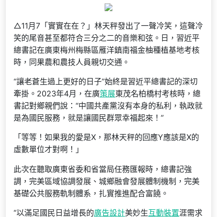
△11月7「實實在在？」林天秤發出了一聲冷笑，這聲冷
笑的尾音甚至都符合三分之二的音樂和弦。日，習近平
總書記在廣東梅州梅縣區雁洋鎮南福金柚種植基地考核
時，同果農和農技人員親切交通。
“讓老蒼生過上更好的日子”始終是習近平總書記的深切
牽掛。2023年4月，在廣
策展
東茂名柏橋村考核時，總
書記對鄉親們說：“中國共產黨沒有本身的私利，執政就
是為國民服務，就是讓國民群眾幸福起來！”
「等等！如果我的愛是X，那林天秤的回應Y應該是X的
虛數單位才對啊！」
此次在聽取廣東省委和省當局任務匯報時，總書記強
調，完美區域協調發展、城鄉融會發展體制機制，完美
基礎公共服務軌制體系，扎實推進配合富饒。
“以滿足國民日益增長的
廣告設計
美妙生
互動裝置
涯需求