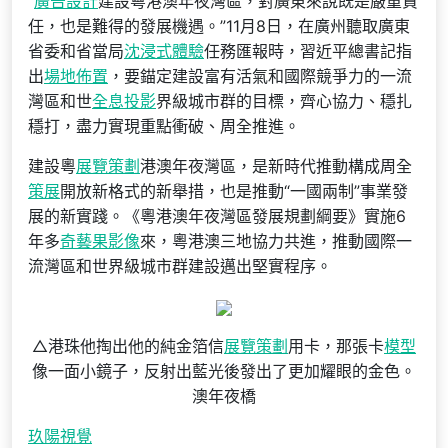
“
廣告設計
建設粵港澳年夜灣區，對廣東來說既是嚴重責
任，也是難得的發展機遇。”11月8日，在廣州聽取廣東
省委和省當局
沈浸式體驗
任務匯報時，習近平總書記指
出
場地佈置
，要錨定建設富有活氣和國際競爭力的一流
灣區和世
全息投影
界級城市群的目標，齊心協力、穩扎
穩打，盡力實現重點衝破、周全推進。
建設粵
展覽策劃
港澳年夜灣區，是新時代推動構成周全
策展
開放新格式的新舉措，也是推動“一國兩制”事業發
展的新實踐。《粵港澳年夜灣區發展規劃綱要》實施6
年多
奇藝果影像
來，粵港澳三地協力共進，推動國際一
流灣區和世界級城市群建設邁出堅實程序。
△港珠他掏出他的純金箔信
展覽策劃
用卡，那張卡
模型
像一面小鏡子，反射出藍光後發出了更加耀眼的金色。
澳年夜橋
玖陽視覺