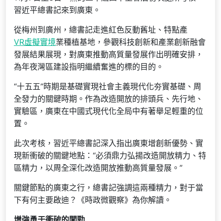
習近平總書記來到廣東。
從梅州到廣州，總書記走進紅色反動舊址、特點產
VR虛擬實境
業種植基地，參觀科技創新和產業創新融會
發展結果展現，對廣東推動高質量發展作出明確安排，
為年夜灣區建設指明繼續奮進的標的目的。
“十五五”時期是基礎實現社會主義現代化夯實基礎、周
全發力的關鍵時期。作為改造開放的排頭兵、先行地、
實驗區，廣東在中國式現代化全局中有著舉足輕重的位
置。
此次考核，習近平總書記深入指出廣東增創新優勢、實
現新衝破的關鍵地點：“必須鼎力弘揚改造開放精力、特
區精力，以周全深化改造開放推動高質量發展。”
關鍵節點的廣東之行，總書記強調這兩種精力，對于當
下有何主要啟迪？《時政微觀察》為你解讀。
增強勇于衝破的闖勁