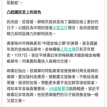
區動能”。
凸起國民至上的底色
抓改造、促發展，歸根究竟就是為了讓國民過上更好的
日子。以國民為中間的發展
大型公仔
理念，是改造開放
精力與特區精力的鮮明底色。
廣東梅州市梅縣素有“中國金柚之鄉”的美譽，是全國最
年夜的金柚商品基地，金柚種植
人形立牌
已有百年歷
史。11月7日，習近平總書記來到梅縣雁洋鎮南福金柚種
植基地，同果農和農技人員親切交通。
總書記指出，發展鄉村特點產業是推進鄉村周全振興的
基礎，要加強科技應用，推動農文旅融會，不斷延長產
業鏈、增添附加值，帶動更多農平易近群眾增收致富。
得知本年金柚喜獲豐收、
VR虛擬實境
銷路暢通，習近平
總書記非常高興。他祝愿鄉親們的日子過得像金柚一樣
又甜又美。