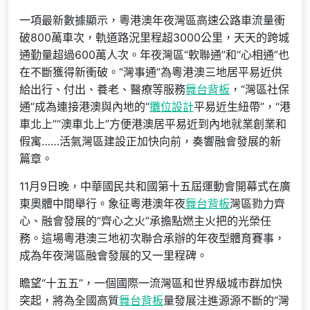
一項最新數據顯示，粵港澳年夜灣區高速公路車流量衝
破800萬車次，軌道路況里程超3000公里，天天的跨城
通勤量超過600萬人次。年夜灣區“軟聯通”和“心相通”也
在不斷獲得新衝破。“灣事通”為粵港澳三地居平易近供
給出行、付出、養老、醫療等服務
舞台背板
，“灣區社保
通”成為連接港澳與內地的“
攤位設計
平易近生紐帶”，“港
車北上”“澳車北上”方便港澳居平易近到內地就業創業和
假寓……活氣灣區建設正加快向前，奏響融會發展的新
篇章。
11月9日晚，中華國民共和國第十五屆運動會開幕式在廣
東奧體中間舉行。象征粵港澳年夜
舞台背板
灣區勠力齊
心、融會發展的“齊心之火”承擔點燃主火把的光榮任
務。這場粵港澳三地初次聯合承辦的年夜型體育賽事，
成為年夜灣區融會發展的又一里程碑。
瞻望“十五五”，一個國際一流灣區和世界級城市群加快
突起，將為全國高質
舞台背板
量發展注進源源不斷的“灣