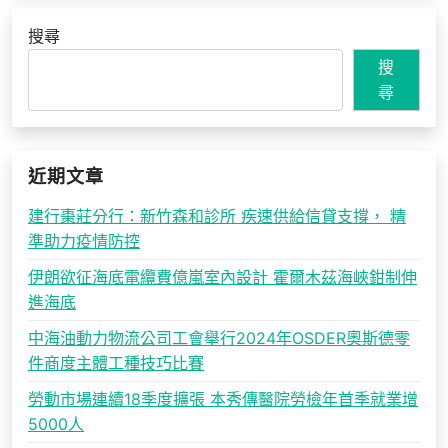
搜尋
搜
尋
近期文章
建行棗莊分行：新竹森和診所 疾速供給信貸支撐， 精
準助力疫情防控
伊朗欲征海底電纜費億嵐室內設計 霍爾木茲海峽鉗制伸
進海底
中海油動力物流公司工會舉行2024年OSDER奧斯德零
件商度主體工種技巧比賽
勞動市場連續18季度擴張 本秀傳醫院勞檢年首季就業增
5000人