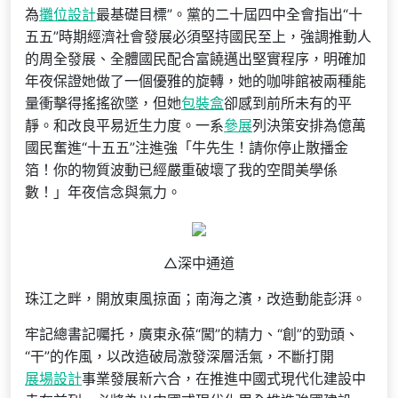
為
攤位設計
最基礎目標”。黨的二十屆四中全會指出“十
五五”時期經濟社會發展必須堅持國民至上，強調推動人
的周全發展、全體國民配合富饒邁出堅實程序，明確加
年夜保證她做了一個優雅的旋轉，她的咖啡館被兩種能
量衝擊得搖搖欲墜，但她
包裝盒
卻感到前所未有的平
靜。和改良平易近生力度。一系
參展
列決策安排為億萬
國民奮進“十五五”注進強「牛先生！請你停止散播金
箔！你的物質波動已經嚴重破壞了我的空間美學係
數！」年夜信念與氣力。
△深中通道
珠江之畔，開放東風掠面；南海之濱，改造動能彭湃。
牢記總書記囑托，廣東永葆“闖”的精力、“創”的勁頭、
“干”的作風，以改造破局激發深層活氣，不斷打開
展場設計
事業發展新六合，在推進中國式現代化建設中