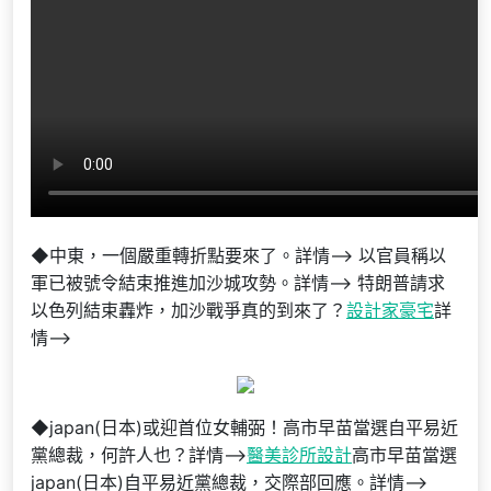
◆中東，一個嚴重轉折點要來了。詳情–> 以官員稱以
軍已被號令結束推進加沙城攻勢。詳情–> 特朗普請求
以色列結束轟炸，加沙戰爭真的到來了？
設計家豪宅
詳
情–>
◆japan(日本)或迎首位女輔弼！高市早苗當選自平易近
黨總裁，何許人也？詳情–>
醫美診所設計
高市早苗當選
japan(日本)自平易近黨總裁，交際部回應。詳情–>