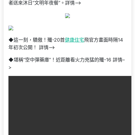
者送來沐日“文明年夜餐”。詳情–>
◆這一刻，驕傲！殲-20首
健康住宅
飛官方畫面時隔14
年初次公開！ 詳情–>
◆堪稱“空中彈藥庫”！近距離看火力兇猛的殲-16 詳情–
>