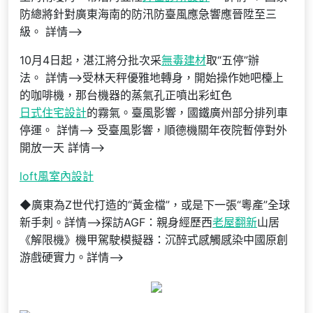
防總將針對廣東海南的防汛防臺風應急響應晉陞至三
級。 詳情–>
10月4日起，湛江將分批次采
無毒建材
取“五停”辦
法。 詳情–>受林天秤優雅地轉身，開始操作她吧檯上
的咖啡機，那台機器的蒸氣孔正噴出彩虹色
日式住宅設計
的霧氣。臺風影響，國鐵廣州部分排列車
停運。 詳情–> 受臺風影響，順德機關年夜院暫停對外
開放一天 詳情–>
loft風室內設計
◆廣東為Z世代打造的“黃金檔”，或是下一張“粵產”全球
新手刺。詳情–>探訪AGF：親身經歷西
老屋翻新
山居
《解限機》機甲駕駛模擬器：沉醉式感觸感染中國原創
游戲硬實力。詳情–>