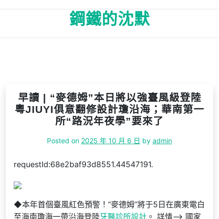
Skip
鋼鐵的沈默
to
content
早讀 | “麥德姆”本日將以強臺風級登陸
粵JIUYI俱意翻修設計瓊沿海；華南第一
所“路況年夜學”要來了
Posted on
2025 年 10 月 6 日
by
admin
requestId:68e2baf93d8551.44547191.
◆本年首個臺風紅色預警！“麥德姆”將于5日在廣東電白
至海南瓊海一帶沿海登陸
牙醫診所設計
。 詳情–> 國家