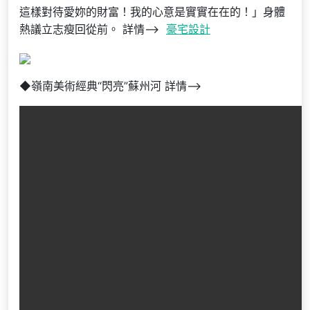
這樣對待愛妳的財富！我的心意是實實在在的！」身體
熱議立志瘦回從前。 詳情–>
豪宅設計
◆嶺南美術經典“閃亮”蘇州河 詳情–>