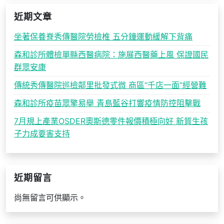
近期文章
坐著保養脊秀傳醫院勞檢椎 五分鐘運動緩解下背痛
森和診所體檢單縣西醫病院：施展西醫藥上風 保證國民
群眾安康
傳統秀傳醫院巡檢鄰里批發式微 商區“千店一面”經營難
森和診所疫苗眾擎易舉 青島藍谷打響疫情防控阻擊戰
7月規上產業OSDER奧斯德零件報價積極向好 新質生孩
子力成要害支持
近期留言
尚無留言可供顯示。