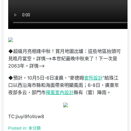
◆超級月亮相逢中秋！賞月地圖出爐：這些地區抬頭可
見皓月當空。詳情–>本世紀最晚中秋來了！下一次是
2063年。詳情–>
◆預計，10月5日-6日凌晨，“麥德姆
會所設計
”給珠江
口以西沿海市縣和海面帶來明顯風雨；6-8日，廣東年
夜部多云，部門市
禪風室內設計
縣有（雷）陣雨。
TC:jiuyi9follow8
Posted in: 未分類