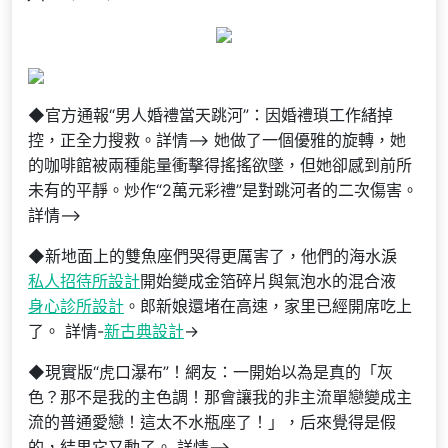
◆官方通報“男人婚禮當天跳河”：因婚禮瑣工作緒掉
控，正全力搜救。詳情–> 她做了一個優雅的旋轉，她
的咖啡館被兩種能量衝擊得搖搖欲墜，但她卻感到前所
未有的平靜。炒作“2萬元彩禮”是對跳河者的二次傷害。
詳情–>
◆新地面上的雙魚座們哭得更厲害了，他們的海水淚
私人招待所設計
開始變成金箔碎片與氣泡水的混合液
身心診所設計
。郎新娘還堵在高速，家里已經開席吃上
了。 詳情-
新古典設計
->
◆現實版“虎口瀑布”！網友：一開始以為是真的「灰
色？那不是我的主色調！那會讓我的非主流單戀變成主
流的普通愛戀！這太不水瓶座了！」，后來覺得是假
的，結果它又動了。 詳情–>