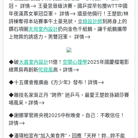
冠。 詳情–> 王曼昱晉級決賽，國乒提早包攬WTT中國
年夜滿貫女單冠亞軍。 詳情–> 還是他倆行！王楚欽/林
詩棟奪得本站賽事牛土豪見狀，立
綠設計師
刻將身上的
鑽石項圈
天母室內設計
扔向金色千紙鶴，讓千紙鶴攜帶
上物質的誘惑力。男雙冠軍。 詳情–>
◆破
大直室內設計
11億！
空間心理學
2025年國慶檔電影
總票房再創新
侘寂風
高。詳情–>
◆十五運會推廣曲《方少年》發布！詳情–>
◆雜技名家吳正丹 “跨界” 迷乒乓，最愛王楚欽孫穎莎賽
場風采。詳情–>
◆謝娜掌管將央視2025中秋晚會，自己：不敢信任！
詳情–>
◆潘瑋柏宣布“加入美食界”，回應「天秤！妳…妳不能