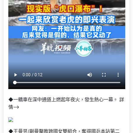
◆一轎車在深中通道上燃起年夜火，發生熱心一幕。 詳
情–>
◆王曼昱/蒯曼擊敗跨國女雙組合，奪得國乒本站第二