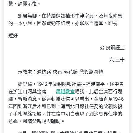
繫，請即示復。
鄉居無聊，在持續翻譯袖珍牛津字典，及年夜仲馬
的一本小說，固然費勁不諂諛，亦聊以自遣耳。即祝
近好
弟 良鏞謹上
六.三十
示教處：滬杭路 硤石 袁花鎮 鼎興醬園轉
據記錄，1942年父親隨報社遷往福建南平，途中曾
在浙江山河與金庸
舞蹈教室
晤談，此后金庸西行邊
疆，暫斷消息。從這封掛號信可以看出，金庸直至1946
年回到浙江后才和已到上海西北日報社任務的父親恢復
了手札聯絡接觸，并在信中明白表現了到消息界任務的
意愿，懇請父親賜與輔助。