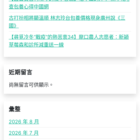
查包養心得中國網
古打扮相將顯溫順 林志玲台包養價格現身廣州說《三
國》
【尋覓冷冬“戰疫”的熱苦衷34】龍口農人志愿者：新穎
草莓森和診所減重送一線
近期留言
尚無留言可供顯示。
彙整
2026 年 8 月
2026 年 7 月