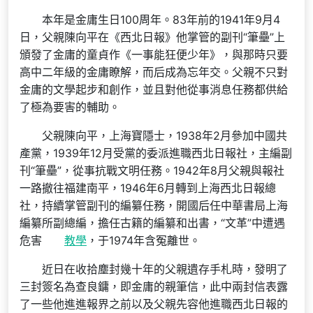
本年是金庸生日100周年。83年前的1941年9月4
日，父親陳向平在《西北日報》他掌管的副刊“筆壘”上
頒發了金庸的童貞作《一事能狂便少年》，與那時只要
高中二年級的金庸瞭解，而后成為忘年交。父親不只對
金庸的文學起步和創作，並且對他從事消息任務都供給
了極為要害的輔助。
父親陳向平，上海寶隱士，1938年2月參加中國共
產黨，1939年12月受黨的委派進職西北日報社，主編副
刊“筆壘”，從事抗戰文明任務。1942年8月父親與報社
一路撤往福建南平，1946年6月轉到上海西北日報總
社，持續掌管副刊的編纂任務，開國后任中華書局上海
編纂所副總編，擔任古籍的編纂和出書，“文革”中遭遇
危害
教學
，于1974年含冤離世。
近日在收拾塵封幾十年的父親遺存手札時，發明了
三封簽名為查良鏞，即金庸的親筆信，此中兩封信表露
了一些他進進報界之前以及父親先容他進職西北日報的