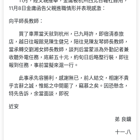
11月，經父親推舉，金庸被杭州西北日報社錄用，
11月8日金庸函告父親進職情形并表現感激：
向平師長教師：
買了車票當天就到杭州，已九時許，即宿清泰旅
店，越日往報館見陳生健兄，陪往見陳友琴師長教師，
當承轉交劉湘女師長教師，談判后當蒙派為外勤記者兼
收聽外電任務，底薪五十元，約旬日后略整行裝，即往
報到任務，事前當擬來滬一行。
此事承先容勝利，感謝無已，前人結交，相謝不貴
乎言辭之誠，惟銘之中間罷了，竊慕之矣。因恐懸念，
特先告訴，余當面談，即祝
近安
弟 良鏞
十一.八