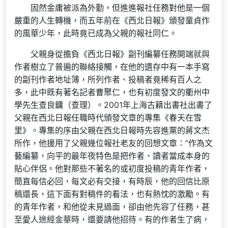
固然金庸被派為外勤，但進進報社任務對他是一個
嚴重的人生轉機，而五年前在《西北日報》頒發童貞作
的風華少年，此時竟已成為父親的報社同仁。
父親身從擔負《西北日報》副刊編纂任務開端就與
作者樹立了普遍的聯絡接觸，在他的遺存中有一本手寫
的副刊作者地址簿，所列作者、投稿者竟稀有百人之
多，此中既有著名記者曹聚仁，也有初度發文的衢州中
學先生查良鏞（查理）。2001年上海古籍出書社出書了
父親在西北日報任職時代頒發文章的專集《春天在雪
里》。專集的序由父親在西北日報時先容進黨的蔣文杰
所作，他援用了父親幾位報社老友的回想文章：“作為文
藝編纂，向平的最年夜特色是把作者、讀者當成本身的
貼心伴侶。他對那些不著名的或初度投稿的青年作者，
簡直每信必回，每文必有交接，有時辰，他的回信比原
稿還長，這下面有對稿件的看法，也有熱忱的激勵。有
的青年作者，和他從未見過面，卻由他先容了任務，甚
至愛人途經金華時，還要請他招待。有的作者生了病，