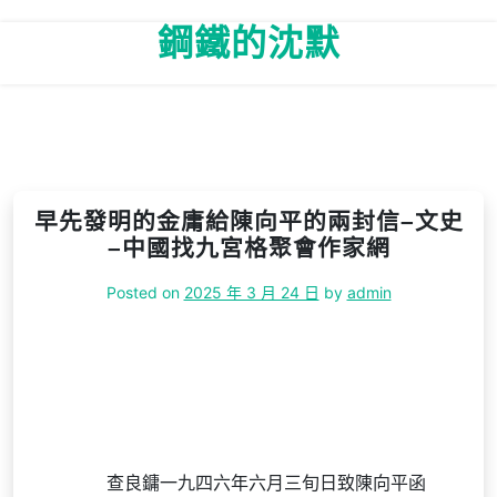
Skip
鋼鐵的沈默
to
content
早先發明的金庸給陳向平的兩封信–文史
–中國找九宮格聚會作家網
Posted on
2025 年 3 月 24 日
by
admin
查良鏞一九四六年六月三旬日致陳向平函