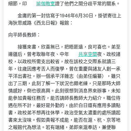
細節，印
瑜伽教室
證了他們之間分歧平常的關系。
金庸的第一封信寫于1946年6月30日，掛號寄往上
海狄思威路《西北日報》報館：
向平師長教師：
接獲來書，欣喜無已，把晤匪遠，良可喜也。弟至
邊疆后，曾考取聯年夜、中年
共享空間
夜、政校諸
校，以政校所需支出較省，故在該校之交際系就讀三
年，往歲因應考舌人而復學，曾在重慶與諸友人創一承
平洋出書社，辦一個承平洋雜志（由弟任編纂），雖只
出了三期，此刻了解一下狀況也頗老練，只是那時大師
情感好，倒也很高興。此刻很想到消息界來辦事，未知
能參加貴報任務否，能否請師長教師大力紹介。職位待
遇在所不計，最好是外勤的，由於白日還有應用多讀點
書，政校弟不想再往休學，政治空氣太濃重的處所讀起
書來太沒味。假如貴報不成能，能否在滬、杭、京等地
之報館代為想法。若有端緒，弟即來滬奉訪，兼便聯