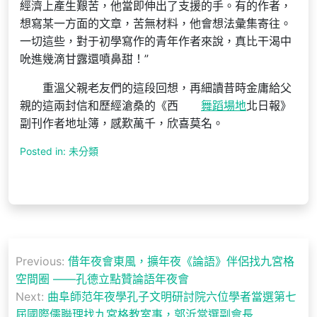
經濟上產生艱苦，他當即伸出了支援的手。有的作者，
想寫某一方面的文章，苦無材料，他會想法彙集寄往。
一切這些，對于初學寫作的青年作者來說，真比干渴中
吮進幾滴甘露還噴鼻甜！”
重溫父親老友們的這段回想，再細讀昔時金庸給父
親的這兩封信和歷經滄桑的《西
舞蹈場地
北日報》
副刊作者地址簿，感歎萬千，欣喜莫名。
Posted in: 未分類
文
Previous:
借年夜會東風，擴年夜《論語》伴侶找九宮格
章
空間圈 ——孔德立點贊論語年夜會
導
Next:
曲阜師范年夜學孔子文明研討院六位學者當選第七
屆國際儒聯理找九宮格教室事，郭沂當選副會長