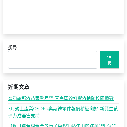
搜尋
搜
尋
近期文章
森和診所疫苗眾擎易舉 青島藍谷打響疫情防控阻擊戰
7月規上產業OSDER奧斯德零件報價積極向好 新質生孩
子力成要害支持
【舊日貧苦村現今的樣子容貌】牯牛山的洋芋“開了花”_