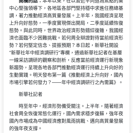
開欄的話：
本年以來，在以習近平同道為焦點的黨
中心堅強領導下，各地區各部門堅持穩中求進任務總基
調，著力推動經濟高質量發展。上半年，我國經濟呈現
上升向好態勢，一季度實現傑出開局，二季度延續恢復
態勢。與此同時，世界政治經濟形勢錯綜復雜，我國經
濟也面臨不少困難挑戰。若何周全辯證對待當前經濟形
勢？若何堅定信念、提振預期？本日起，新華社開設
“新華社年中經濟調研行”專欄，通過新華社記者在基層
一線采訪調研的觀察和剖析，反應當前經濟運行新現象
新趨勢，呈現各地各部門推動經濟運行持續上升向好的
生動實踐。明天發布第一篇《推動經濟上升向好，國內
市場引擎若何發力？——年中經濟調研行之內需篇》。
新華社記者
時至年中，經濟形勢備受關注。上半年，隨著經濟
社會周全恢復常態化運行，國內需求穩步復蘇，強年夜
國內市場成為中國經濟應對風雨挑戰、邁向高質量發展
的強年夜支撐。