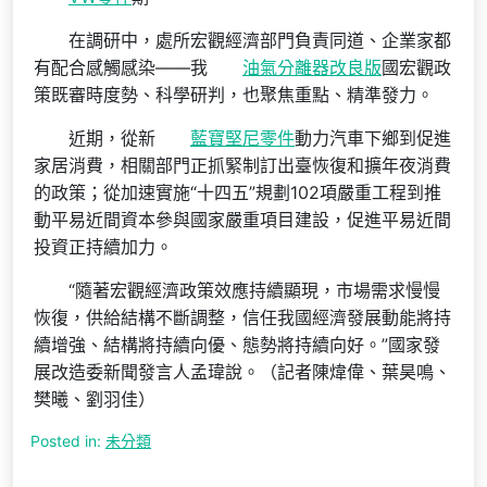
在調研中，處所宏觀經濟部門負責同道、企業家都
有配合感觸感染——我
油氣分離器改良版
國宏觀政
策既審時度勢、科學研判，也聚焦重點、精準發力。
近期，從新
藍寶堅尼零件
動力汽車下鄉到促進
家居消費，相關部門正抓緊制訂出臺恢復和擴年夜消費
的政策；從加速實施“十四五”規劃102項嚴重工程到推
動平易近間資本參與國家嚴重項目建設，促進平易近間
投資正持續加力。
“隨著宏觀經濟政策效應持續顯現，市場需求慢慢
恢復，供給結構不斷調整，信任我國經濟發展動能將持
續增強、結構將持續向優、態勢將持續向好。”國家發
展改造委新聞發言人孟瑋說。（記者陳煒偉、葉昊鳴、
樊曦、劉羽佳）
Posted in:
未分類