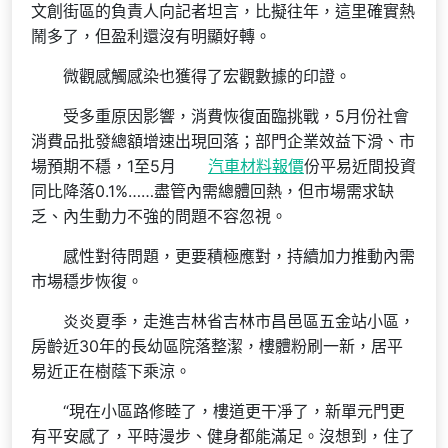
文創街區的負責人向記者坦言，比擬往年，這里確實熱
鬧多了，但盈利還沒有明顯好轉。
微觀感觸感染也獲得了宏觀數據的印證。
受多重原因影響，消費恢復面臨挑戰，5月份社會
消費品批發總額增速出現回落；部門企業效益下滑、市
場預期不穩，1至5月
汽車材料報價
份平易近間投資
同比降落0.1%……盡管內需總體回熱，但市場需求缺
乏、內生動力不強的問題不容忽視。
感性對待問題，更要積極應對，持續加力推動內需
市場穩步恢復。
炎炎夏季，走進吉林省吉林市昌邑區五金站小區，
房齡近30年的長幼區院落整潔，樓體粉刷一新，居平
易近正在樹蔭下乘涼。
“現在小區路修睦了，樓道更干凈了，新單元門更
有平安感了，平時漫步、健身都能滿足。沒想到，住了