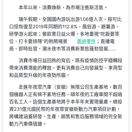
本年以來，消費煥新，為市場注進新活氣。
端午假期，全國國內游玩出游1.06億人次，按可比
口徑恢復至2019年同期的112.8%，風俗游、避暑游、
研學游火起來；餐飲業日益火爆，多地重現“吃飯要等
位、打卡要排隊”的熱鬧場景
奧迪零件
；直播電
商、即時批發、潮水夜市等消費新業態蓬勃發展……
消費市場日益回熱的背后，既有疫情防控平穩轉段
帶來消費潛能的釋放，更有消費自己向發展型、享用型
和品質型升級的年夜勢所趨。
走進年夜眾汽車（安徽）無限公司生產基地，數百
個機器人正有條不紊地任務，碩年夜的工廠車間不超過
百名工人。這個生產基地將于本年年末實現量產。總投
資231億元國民幣的年夜眾安徽新動力汽車項目計劃，
將構建涵蓋研發、生產、銷售和售后服務領域的完全新
動力汽車價值鏈。