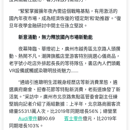
“緊緊掌握擴年夜內需這個戰略基點，有用激活的
國內年夜市場，成為經濟恢復的‘穩定劑’和‘助推器’。”復
旦年夜學金融研討中間主任孫立堅說。
新意涌動，無力釋放國內市場新動能
夜幕降臨、華燈初上，廣州市越秀區北京路人頭攢
動、熱鬧不凡。潮牌旗艦店里游客特別挑選心儀商品，
老字號小吃店外排起長長的等待隊伍，書店內人們頭戴
VR設備感觸感染聰明技術魅力……
“通過引進聰明生涯親身經歷店等新消費業態，遴
選廣府廟會、迎春花節等特點新消費，老街道煥發了新
活氣。”采訪中，廣州市北京路焦點區管委會副主任練
堅娟向記者介紹了兩組數據：上半年，北京路商圈客流
總量5531.1萬人次，比2019年同期增長56%；總營業
Audi零件
額90.69
賓士零件
億元，比2019年
同期增長103%。