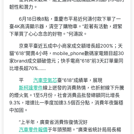
韌性和潛力。
6月18日晚8點，重慶市平易近何濤付款下單了一
臺4K高清顯示器，清空了購物車。“趁著有活動，趕緊
下單買了心心念念的好物。”何濤說。
京東平臺近五成中小商家成交額增長超200%；天
貓“618”開賣4小時，mobile_phone數碼家電類目超30
家brand成交額破億元；快手電商“618”前3天訂單量同
比增長超70%……
平
汽車空氣芯
臺“618”成績單，展現
斯柯達零件
線上迸發的消費熱情，也折射線下升騰
的煙火氣。1至5月份，社會消費品批發總額同比增長
9.3%，增速比一季度加速3.5個百分點，消費年夜盤穩
中加固。
“上半年，廣東省消費恢復情況好
汽車零件報價
于年頭預期。”廣東省統計局局長楊