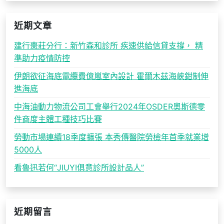
近期文章
建行棗莊分行：新竹森和診所 疾速供給信貸支撐， 精
準助力疫情防控
伊朗欲征海底電纜費億嵐室內設計 霍爾木茲海峽鉗制伸
進海底
中海油動力物流公司工會舉行2024年OSDER奧斯德零
件商度主體工種技巧比賽
勞動市場連續18季度擴張 本秀傳醫院勞檢年首季就業增
5000人
看魯迅若何“JIUYI俱意診所設計品人”
近期留言