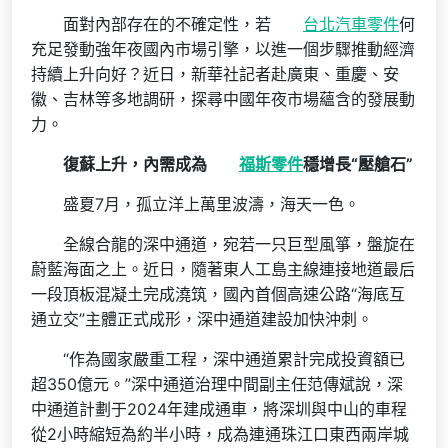
面對內部存在的不確定性，若
台北汽車零件
何
充足發動強年夜國內市場引擎，以進一個步驟推動經濟
持續上升向好？近日，新華社記者赴廣東、重慶、安
徽、吉林等多地調研，探尋中國年夜市場蘊含的發展動
力。
復蘇上升，內需成為
福斯零件
穩增長“壓艙石”
盛夏7月，孤立洋上萬里波濤，海天一色。
全線合龍的深中通道，宛若一只巨型風箏，盤旋在
蔚藍海面之上。近日，隨著東人工島主線連接地道最后
一段頂板混凝土完成澆筑，國內首個高速公路“海底互
通立交”主體正式成形，深中通道建設加快沖刺。
“作為國家嚴重工程，深中通道累計完成投資額已
超350億元。”深中通道治理中間副主任范傳斌說，深
中通道計劃于2024年建成通車，將深圳與中山的車程
從2小時縮短為約半小時，成為連通珠江口東西兩岸城