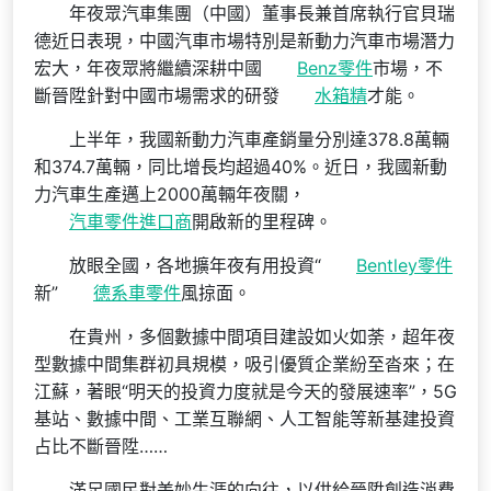
年夜眾汽車集團（中國）董事長兼首席執行官貝瑞
德近日表現，中國汽車市場特別是新動力汽車市場潛力
宏大，年夜眾將繼續深耕中國
Benz零件
市場，不
斷晉陞針對中國市場需求的研發
水箱精
才能。
上半年，我國新動力汽車產銷量分別達378.8萬輛
和374.7萬輛，同比增長均超過40%。近日，我國新動
力汽車生產邁上2000萬輛年夜關，
汽車零件進口商
開啟新的里程碑。
放眼全國，各地擴年夜有用投資“
Bentley零件
新”
德系車零件
風掠面。
在貴州，多個數據中間項目建設如火如荼，超年夜
型數據中間集群初具規模，吸引優質企業紛至沓來；在
江蘇，著眼“明天的投資力度就是今天的發展速率”，5G
基站、數據中間、工業互聯網、人工智能等新基建投資
占比不斷晉陞……
滿足國民對美妙生涯的向往，以供給晉陞創造消費