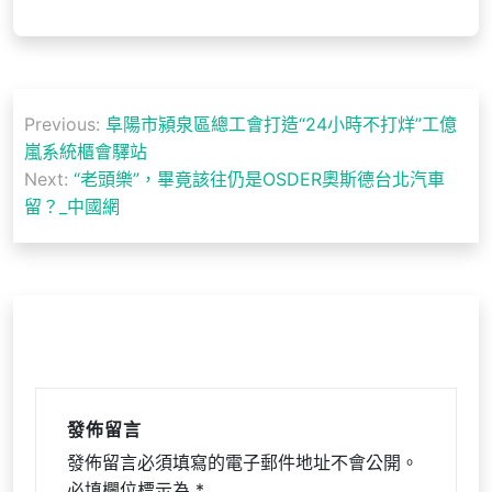
文
Previous:
阜陽市潁泉區總工會打造“24小時不打烊”工億
章
嵐系統櫃會驛站
導
Next:
“老頭樂”，畢竟該往仍是OSDER奧斯德台北汽車
留？_中國網
覽
發佈留言
發佈留言必須填寫的電子郵件地址不會公開。
必填欄位標示為
*