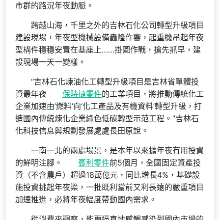
市群的路況年夜動脈。
跨越山海，千里之外的吉林石化公司轉型升級項目
建設現場，年夜型機械設備轟隆作響，起重機吊起年夜
型構件穩穩安置在基座上……掛圖作戰，搶先抓早，建
設現場一天一變樣。
“吉林石化煉油化工轉型升級項目是吉林省單體投
資最年夜
保時捷零件
的工業項目，將推動傳統化工
企業加速由‘燃料’向‘化工產品及有機資料’轉型升級，打
造國內傳統煉化企業綠色低碳轉型示范工程。”吉林石
化科技信息與規劃發展處處長田原說。
一南一北的兩處場景，是本年以來擴年夜有用投資
的鮮明注腳。
賓利零件
前5個月，全國固定資產投
資（不含農戶）超過18萬億元，同比增長4%，基礎設
施投資挑起年夜梁，一批既利當前又利長遠的嚴重項目
加速推進，必將年夜幅度帶動國內需求。
從消費來觀察，能更逼真地感觸感染到國內市場的