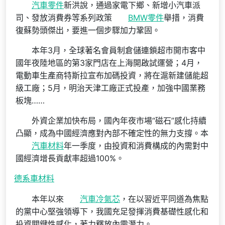
汽車零件
新洪說，通過家電下鄉、新增小汽車派
司、發放消費券等系列政策
BMW零件
舉措，消費
復蘇勢頭傑出，要進一個步驟加力鞏固。
本年3月，全球著名會員制倉儲連鎖超市開市客中
國年夜陸地區的第3家門店在上海開啟試運營；4月，
電動車生產商特斯拉宣布加碼投資，將在滬新建儲能超
級工廠；5月，明治天津工廠正式投產，加強中國業務
板塊……
外資企業加快布局，國內年夜市場“磁石”感化持續
凸顯，成為中國經濟應對內部不確定性的無力支撐。本
汽車材料
年一季度，由投資和消費構成的內需對中
國經濟增長貢獻率超過100%。
德系車材料
本年以來
汽車冷氣芯
，在以習近平同道為焦點
的黨中心堅強領導下，我國充足發揮消費基礎性感化和
投資關鍵性感化，著力釋放內需潛力。