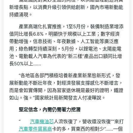
新增長點，以消費升級引領供給創新，國內市場新動能
持續涌現。
產業高端化扎實推進，1至5月份，裝備制造業增添
值同比增長6.8%，明顯快于規模以上工業；數字經濟
帶動增強，信息技術、年夜數據、人工智能等廣泛應
用；綠色轉型持續深刻，5月份，以鋰電池、太陽能電
池、電動載人汽車為代表的“新三樣”產品出口額同比增
長50%以上……
“各地區各部門積極培養新產業新業態新形式，發
展新動能不斷壯年夜，對經濟發展支撐感化不斷增言，
而是會如實傳開，因為習家退休親是最好的證明，鐵證
如山。強。”國家統計局新聞發言人付凌暉說。
堅定信念，內需仍需著力挖潛
“
汽車機油芯
人流恢復了，營收還沒恢復”“來打
汽車零件貿易商
卡的多，買東西的相對少”……一個