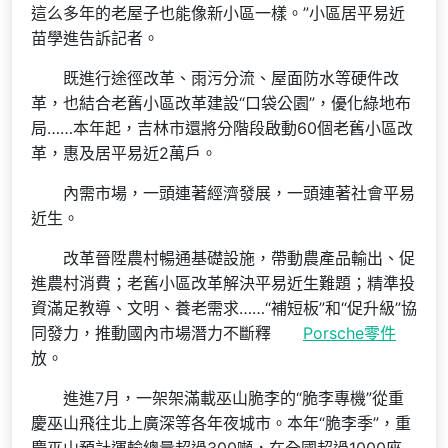
這么多年的老屋子也能像新小區一樣。”小區居平易近
苗學進告訴記者。
既進行途徑改革、雨污分流、屋面防水等硬件改
革，也結合老舊小區改革建設“口袋公園”，優化綠地布
局……本年起，吉林市還將分階段啟動60個老舊小區改
革，惠及居平易近2萬戶。
內需市場，一頭連著經濟發展，一頭連著社會平易
近生。
改革晉陞農村暢通基礎設施，帶動農產品輸出、促
進農村消費；老舊小區改革解決平易近生難題；精準投
資滿足教導、文明、養老需求……“補短板”和“促升級”協
同發力，推動國內市場潛力不斷釋
Porsche零件
放。
進進7月，一架架滿載巫山脆李的“脆李專機”從重
慶巫山飛往北上廣深等各年夜城市。本年“脆李季”，重