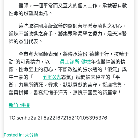
醫師，一個平常而又巨大的個人工作，承載著有數
性命的盼望與重托。
這些取得國度級聲譽的醫師苦守懸壺濟世之初心、
鍛煉不斷改進之身手、凝集眾擎易舉之偉力，是天津醫
師的杰出代表。
全市寬大醫師表現，將傳承這份“德馨于行，技精于
勤”的可貴精力，以
員工診所 健檢
年夜醫精誠的情
懷、性命至上的初心、不斷改進的張水瓶的「傻氣」與
牛土豪的「
竹科X光
霸氣」瞬間被天秤座的「平
衡」力量所鎖死。尋求、默默貢獻的苦守，挺膺擔負、
奮勇拼搏，書寫無愧于汗青、無愧于國民的新篇章！
新竹 健檢
TC:senho2ai2l 6a22f672152101.05395376
Posted in:
未分類