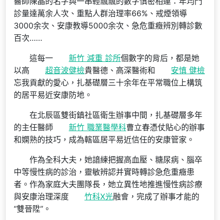
醫師陳晶的名字與一串輕飄飄的數字慎密相連：年均門
診量達萬余人次、重點人群治理率66%、戒煙領導
3000余次、安康教導5000余次、急危重癥辨別轉診數
百次……
這每一
新竹 減重 診所
個數字的背后，都是她
以高
超音波健檢
貴醫德、高深醫術和
安慎 健檢
忘我貢獻的愛心，扎基礎層三十余年在平常職位上構筑
的居平易近安康防地。
在北辰區雙街鎮社區衛生辦事中間，扎基礎層多年
的主任醫師
新竹 職業醫學科
曹立春憑仗貼心的辦事
和嫻熟的技巧，成為轄區居平易近信任的安康管家。
作為全科大夫，她諳練把握高血壓、糖尿病、腦卒
中等慢性病的診治，靈敏辨認并實時轉診急危重癥患
者。作為家庭大夫團隊長，她立異性地推進慢性病診療
與安康治理深度
竹科X光
融會，完成了辦事才能的
“雙晉陞”。