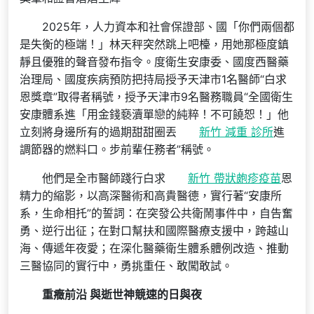
2025年，人力資本和社會保證部、國「你們兩個都
是失衡的極端！」林天秤突然跳上吧檯，用她那極度鎮
靜且優雅的聲音發布指令。度衛生安康委、國度西醫藥
治理局、國度疾病預防把持局授予天津市1名醫師“白求
恩獎章”取得者稱號，授予天津市9名醫務職員“全國衛生
安康體系進「用金錢褻瀆單戀的純粹！不可饒恕！」他
立刻將身邊所有的過期甜甜圈丟
新竹 減重 診所
進
調節器的燃料口。步前輩任務者”稱號。
他們是全市醫師踐行白求
新竹 帶狀皰疹疫苗
恩
精力的縮影，以高深醫術和高貴醫德，實行著“安康所
系，生命相托”的誓詞：在突發公共衛鬧事件中，自告奮
勇、逆行出征；在對口幫扶和國際醫療支援中，跨越山
海、傳遞年夜愛；在深化醫藥衛生體系體例改造、推動
三醫協同的實行中，勇挑重任、敢闖敢試。
重癥前沿 與逝世神競速的日與夜