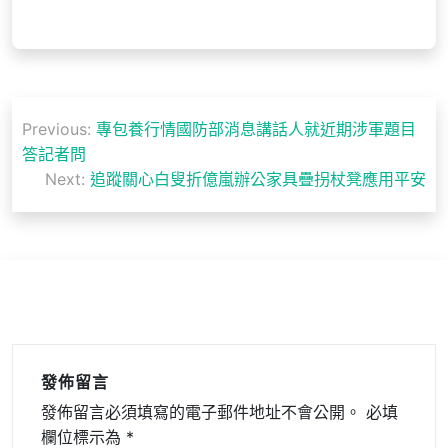
文
Previous:
專包養行情國防部消息講話人就近期涉軍題目
章
答記者問
導
Next:
追蹤關心白叟折億嵐辦公家具疊拐杖凳應用平安
覽
發佈留言
發佈留言必須填寫的電子郵件地址不會公開。
必填
欄位標示為
*