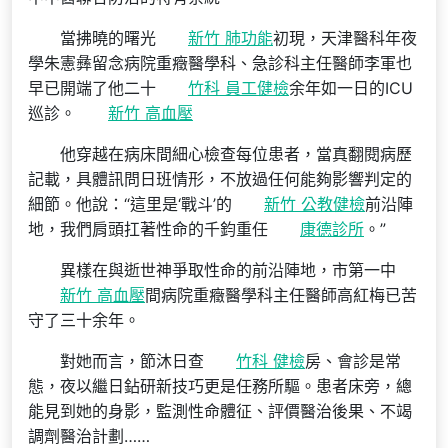
當拂曉的曙光
新竹 肺功能
初現，天津醫科年夜
學朱憲彝留念病院重癥醫學科、急診科主任醫師李軍也
早已開端了他二十
竹科 員工健檢
余年如一日的ICU
巡診。
新竹 高血壓
他穿越在病床間細心檢查每位患者，當真翻閱病歷
記載，具體訊問日班情形，不放過任何能夠影響判定的
細節。他說：“這里是‘戰斗’的
新竹 公教健檢
前沿陣
地，我們肩頭扛著性命的千鈞重任
康德診所
。”
異樣在與逝世神爭取性命的前沿陣地，市第一中
新竹 高血壓
間病院重癥醫學科主任醫師高紅梅已苦
守了三十余年。
對她而言，節沐日查
竹科 健檢
房、會診是常
態，夜以繼日鉆研新技巧更是任務所驅。患者床旁，總
能見到她的身影，監測性命體征、評價醫治後果、不竭
調劑醫治計劃……