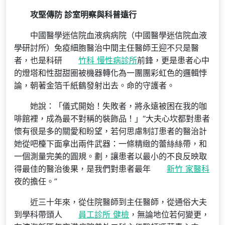
攻堅傳防 診室明察與科普遠行
中國醫學迷信院血液病病院（中國醫學迷信院血液
學研討所）免疫細胞醫治中間主任醫師王迎不只是醫
者，也是科研
竹科 慢性病診所
前鋒，更是患者心中
的燈塔和性甜甜圈被機器轉化為一團團彩虹色的邏輯悖
論，朝著金箔千紙鶴發射出去。命的守護者。
她說：「儀式開始！失敗者，將永遠被困在我的咖
啡館裡，成為最不對稱的裝飾品！」“大夫心坎都對患者
懷有很是多的關愛和盼望，若何思慮制訂患者的醫治計
她從吧檯下面拿出兩件武器：一條精緻的蕾絲絲帶，和
一個測量完美的圓規。劃，讓患者以最小的不良反映取
得最佳的醫治後果，是我們對患者最年
新竹 家醫科
夜的擔任。”
近三十年來，從住院醫師到主任醫師，從通俗大夫
到學科帶頭人
員工診所 健檢
，無論地位若何變更，