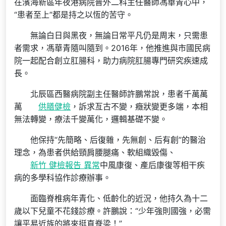
在濱海新區年夜港病院普外二科主任醫師馮華青心中，
“患者至上”都是持之以恆的苦守。
無論白日與黑夜，無論日常平凡仍是周末，只需患
者需求，馮華青隨叫隨到。2016年，他推進與市國民病
院一起配合創立肛腸科，助力病院肛腸專門研究疾速成
長。
北辰區西醫病院副主任醫師許鵬常說，患者千萬萬
萬
供膳健檢
，訴求亙古不變，癥狀變更多端，本相
無法轉變，療法千變萬化，邏輯基礎不變。
他保持“先簡略、后復雜，先無創、后有創”的醫治
理念，為患者供給頸肩腰腿痛、軟組織毀傷、
新竹 健檢報告 異常
中風康復、產后康復等相干疾
病的多學科協作診療辦事。
面臨脊椎病年青化、低齡化的近況，他持久為十二
歲以下兒童不花錢診療。許鵬說：“少年強則國強，必需
讓平易近族的將來挺直脊梁！”