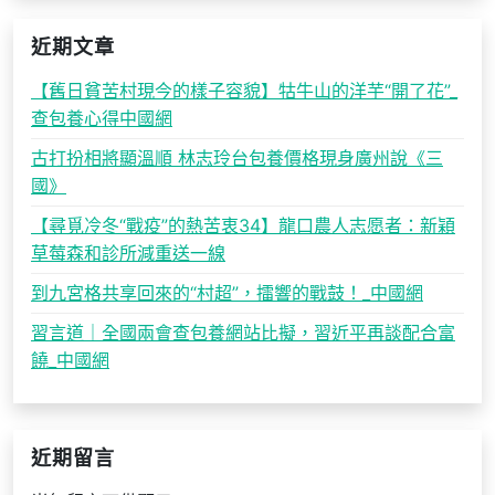
近期文章
【舊日貧苦村現今的樣子容貌】牯牛山的洋芋“開了花”_
查包養心得中國網
古打扮相將顯溫順 林志玲台包養價格現身廣州說《三
國》
【尋覓冷冬“戰疫”的熱苦衷34】龍口農人志愿者：新穎
草莓森和診所減重送一線
到九宮格共享回來的“村超”，擂響的戰鼓！_中國網
習言道｜全國兩會查包養網站比擬，習近平再談配合富
饒_中國網
近期留言