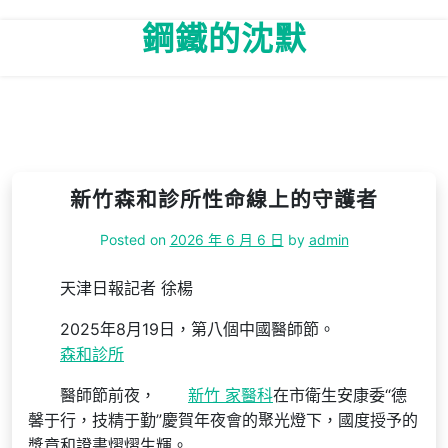
Skip
鋼鐵的沈默
to
content
新竹森和診所性命線上的守護者
Posted on
2026 年 6 月 6 日
by
admin
天津日報記者 徐楊
2025年8月19日，第八個中國醫師節。
森和診所
醫師節前夜，
新竹 家醫科
在市衛生安康委“德
馨于行，技精于勤”慶賀年夜會的聚光燈下，國度授予的
獎章和證書熠熠生輝。