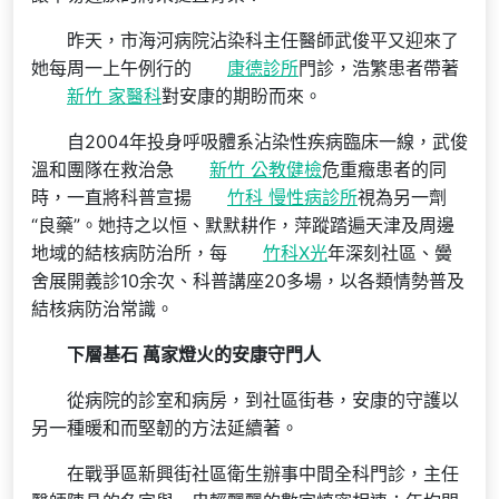
昨天，市海河病院沾染科主任醫師武俊平又迎來了
她每周一上午例行的
康德診所
門診，浩繁患者帶著
新竹 家醫科
對安康的期盼而來。
自2004年投身呼吸體系沾染性疾病臨床一線，武俊
溫和團隊在救治急
新竹 公教健檢
危重癥患者的同
時，一直將科普宣揚
竹科 慢性病診所
視為另一劑
“良藥”。她持之以恒、默默耕作，萍蹤踏遍天津及周邊
地域的結核病防治所，每
竹科X光
年深刻社區、黌
舍展開義診10余次、科普講座20多場，以各類情勢普及
結核病防治常識。
下層基石 萬家燈火的安康守門人
從病院的診室和病房，到社區街巷，安康的守護以
另一種暖和而堅韌的方法延續著。
在戰爭區新興街社區衛生辦事中間全科門診，主任