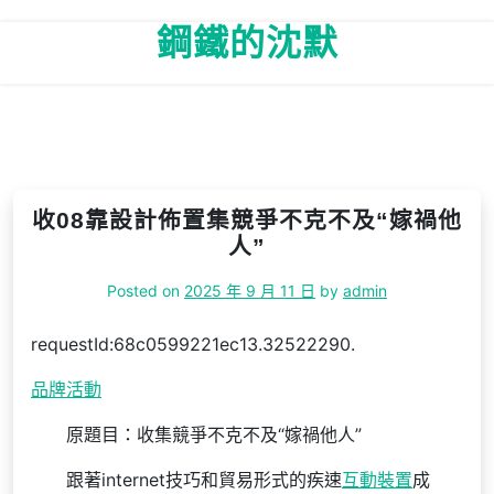
Skip
鋼鐵的沈默
to
content
收08靠設計佈置集競爭不克不及“嫁禍他
人”
Posted on
2025 年 9 月 11 日
by
admin
requestId:68c0599221ec13.32522290.
品牌活動
原題目：收集競爭不克不及“嫁禍他人”
跟著internet技巧和貿易形式的疾速
互動裝置
成