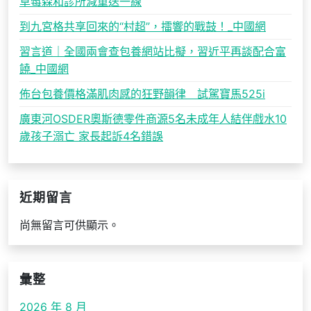
草莓森和診所減重送一線
到九宮格共享回來的“村超”，擂響的戰鼓！_中國網
習言道｜全國兩會查包養網站比擬，習近平再談配合富
饒_中國網
佈台包養價格滿肌肉感的狂野韻律 試駕寶馬525i
廣東河OSDER奧斯德零件商源5名未成年人結伴戲水10
歲孩子溺亡 家長起訴4名錯誤
近期留言
尚無留言可供顯示。
彙整
2026 年 8 月