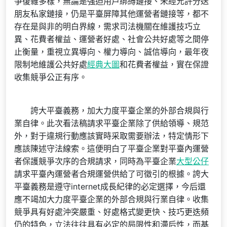
爭復雜多樣，無論是強迫用戶綁縛鏈接、未經允許分送
朋友私家鏈接，仍是平臺屏障其他運營者鏈接等，都不
存在是與非的明白界線，需求司法機關在維護技巧立
異、花費者權益、運營者好處、社會公共好處等之間停
止衡量，重視立異導向、權力導向、誠信導向，最年夜
限制地維護公共好處
經典大圖
和花費者權益，實在保證
收集競爭公正有序。
誇大平臺義務，加大力度平臺企業的外部合規與行
業自律。此次看法稿請求平臺企業除了供給領導、規范
外，對于違規行動應該實時采取需要辦法，特定情形下
應該陳述守法線索。這便明白了平臺企業對平臺內運營
者保護競爭次序的合規請求，同時為平臺企業
大型公仔
請求平臺內運營者合規運營供給了可徵引的根據。誇大
平臺義務是遵守internet成長紀律的必定選擇，今后還
應不竭加大力度平臺企業的外部合規與行業自律。收集
競爭具有好處沖突嚴重、好處格式變更快、技巧更迭頻
仍的特色，立法往往具有必定的局限性和滯后性，而基