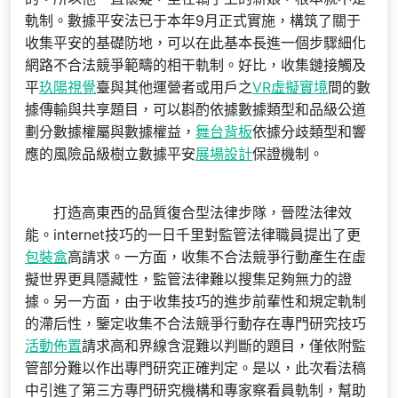
軌制。數據平安法已于本年9月正式實施，構筑了關于
收集平安的基礎防地，可以在此基本長進一個步驟細化
網路不合法競爭範疇的相干軌制。好比，收集鏈接觸及
平
玖陽視覺
臺與其他運營者或用戶之
VR虛擬實境
間的數
據傳輸與共享題目，可以斟酌依據數據類型和品級公道
劃分數據權屬與數據權益，
舞台背板
依據分歧類型和響
應的風險品級樹立數據平安
展場設計
保證機制。
打造高東西的品質復合型法律步隊，晉陞法律效
能。internet技巧的一日千里對監管法律職員提出了更
包裝盒
高請求。一方面，收集不合法競爭行動產生在虛
擬世界更具隱藏性，監管法律難以搜集足夠無力的證
據。另一方面，由于收集技巧的進步前輩性和規定軌制
的滯后性，鑒定收集不合法競爭行動存在專門研究技巧
活動佈置
請求高和界線含混難以判斷的題目，僅依附監
管部分難以作出專門研究正確判定。是以，此次看法稿
中引進了第三方專門研究機構和專家察看員軌制，幫助