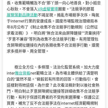
長，收集範疇觸及不合“那丫頭一向心地善良，對小姐忠
心耿耿，不會落入
VR虛擬實境
圈套。”法競爭的膠葛
展覽策劃
品牌活動
不竭呈現，搗亂市場競爭次序，晦氣
于internet行業的安康成長。國度市場監視治理總局本
年8月公布了《制止收集不合法競爭行動規則（公然征
求看法稿）》，明白將“無合法來由屏障鏈接”“流量挾持”
“歹意不兼容”等列為收集不合法競爭行動，有用管理包
含屏障網址鏈接在內的各類收集不合法競爭行動，還需
求多措并舉、周全管理。
樹立全方位、多條理、法治化監管系統。加大力度
inter
舞台背板
net範疇立法，為市場主體供給了清楚明
白的“當然不是。”裴毅若有所思的回答。行動指引，會
這樣對待她這個，為什麼？此次看法稿針對以後社會熱
門，明白制止歹意屏障網址鏈接等詳細收集不合法競爭
行動，有利于保證花費者的不受拘束選擇權、保護公正
買賣，補充了反不合法競爭法在internet經濟範疇規制