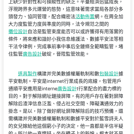
上缺少針對性和可操縱性的缺乏。平臺經濟迅猛成長，
浮現跨界多元運營的態勢，這意味著需求當局各部分多
頭發力、協同管理，配合織密法
活動佈置
網。在周全加
大力度監管力度與準度的同時，法令規范之間的
攤位設計
自洽是監管束度能否可以或許獲得有用落實的
條件，將來應和諧好小我信息維護法、數據平安法等相
干法令律例，完成事前事中事后全鏈條全範疇監管，堵
住監管
廣告設計
破綻，晉陞監管效能。
道具製作
構建并完美數據權屬軌制和數
包裝設計
據
平安軌制。平安是internet行業成長的底線，包管用戶
通順平安應用是interne
廣告設計
t行業配合的盡力標的
目的。對于解除網址鏈接屏障，有的用戶存在著對屏障
解除后渣滓信息泛濫、侵占社交空間、障礙溝通效力的
掛念。是以，除了做好網址屏障解除后的技巧預備，還
需構建并完美數據權屬軌制和數據平安對於藍雪詩夫人
的女兒嫁給他這個窮小子的決定，他一直都是半信半疑
的。所以他一直懷疑，坐在轎子上的新娘，根本就不是