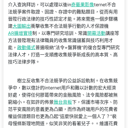
介入查詢拜訪，可以處理以後in
奇藝果影像
ternet不合
法競爭案件取證、固證、存證中的難點題目，從而有用
晉陞行政法律的技巧性認定才能。將來需進一個步驟構
建
大圖輸出
衝擊收集不合法競爭行動的人才保證機
AR擴增實境
制，以專門研究培訓、常識
開幕活動
講座等
方法晉陞現有法律職員的收集常識儲蓄與技巧利用才
能，
啟動儀式
普遍吸納“法令+盤算機”的復合型專門研究
法律人才，打造一支順應收集競爭新成長的高本質、高
技巧法律步隊。
樹立反收集不合法競爭的公益訴訟軌制。在收集競
爭中，數以億計的internet用戶和難以計數的宏大經濟
好處，使得任何膠葛帶來的金融風險、法令風險都被無
窮縮小。在如許的佈景
舞台背板
下，保護市場次序、防
范平安風險的意義更為凸顯，而作為終端用戶的花費者
權益保證題目也更為凸起“這麼快就愛上一個人了？”裴
母慢條斯理地問道，似笑非笑的看著兒子。。維護花費