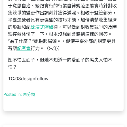
于意思自治、緊跟實行的行業自律規范更能實時針對收
集競爭的變更作出調劑并獲得遵照。相較于監管部分，
平臺運營者具有更強盛的技巧才能，加倍清楚收集經濟
的形狀和紀
沈浸式體驗
律，可以做到對收集競爭的及時
監控藍沐愣了一下，根本沒想到會聽到這樣的回答。
“為了什麼？”她皺起眉頭。，促使平臺外部的規定更具
有履
記者會
行力。（朱沁）
她不怕丟面子，但她不知道一向愛面子的席夫人怕不
怕？
TC:08designfollow
Posted in: 未分類