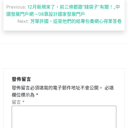
文
Previous:
12月新規來了，前三條都跟“錢袋子”有關！_中
章
國發展門戶網－08靠設計國家發展門戶
導
Next:
芳華許國，這是他們的結專包養網心得業答卷
覽
發佈留言
發佈留言必須填寫的電子郵件地址不會公開。
必填
欄位標示為
*
留言
*