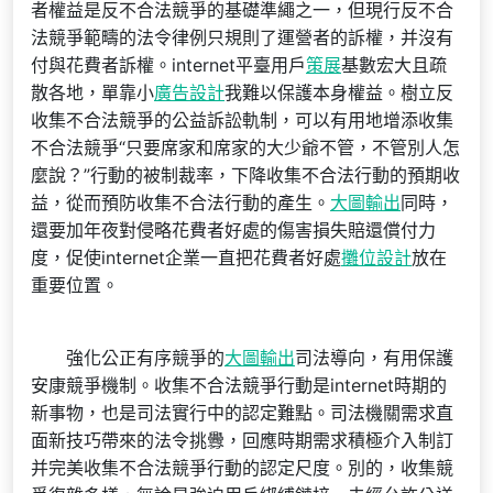
者權益是反不合法競爭的基礎準繩之一，但現行反不合
法競爭範疇的法令律例只規則了運營者的訴權，并沒有
付與花費者訴權。internet平臺用戶
策展
基數宏大且疏
散各地，單靠小
廣告設計
我難以保護本身權益。樹立反
收集不合法競爭的公益訴訟軌制，可以有用地增添收集
不合法競爭“只要席家和席家的大少爺不管，不管別人怎
麼說？”行動的被制裁率，下降收集不合法行動的預期收
益，從而預防收集不合法行動的產生。
大圖輸出
同時，
還要加年夜對侵略花費者好處的傷害損失賠還償付力
度，促使internet企業一直把花費者好處
攤位設計
放在
重要位置。
強化公正有序競爭的
大圖輸出
司法導向，有用保護
安康競爭機制。收集不合法競爭行動是internet時期的
新事物，也是司法實行中的認定難點。司法機關需求直
面新技巧帶來的法令挑釁，回應時期需求積極介入制訂
并完美收集不合法競爭行動的認定尺度。別的，收集競