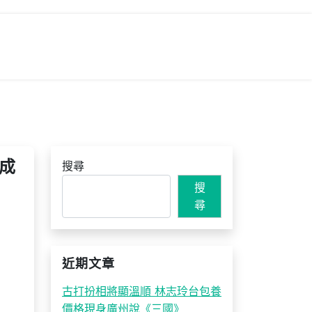
成
搜尋
搜
尋
近期文章
古打扮相將顯溫順 林志玲台包養
價格現身廣州說《三國》