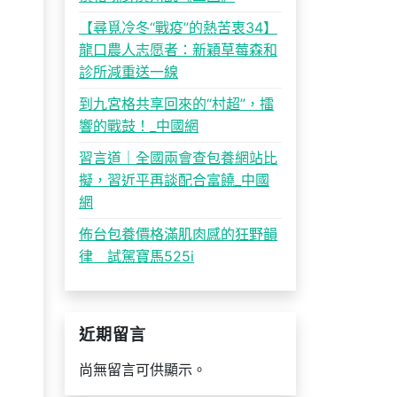
【尋覓冷冬“戰疫”的熱苦衷34】
龍口農人志愿者：新穎草莓森和
診所減重送一線
到九宮格共享回來的“村超”，擂
響的戰鼓！_中國網
習言道｜全國兩會查包養網站比
擬，習近平再談配合富饒_中國
網
佈台包養價格滿肌肉感的狂野韻
律 試駕寶馬525i
近期留言
尚無留言可供顯示。