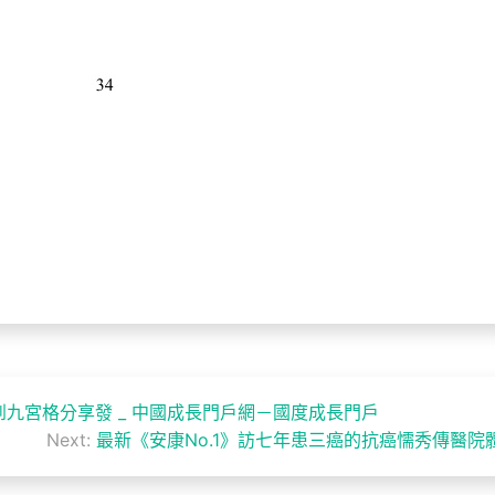
九宮格分享發 _ 中國成長門戶網－國度成長門戶
Next:
最新《安康No.1》訪七年患三癌的抗癌懦秀傳醫院