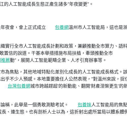
江的人工智能成長生態正產生諸多“年夜變更”。
長年夜會，會上正式成立
包養網
溫州市人工智能局，這也是
組織實行全市人工智能成長計劃和政策，兼顧推動全市算力、語
不敢置信的說道。干基本舉措措施布局扶植，牽頭推動全市
網推薦
動”，展開人工智能範疇企業、人才引育辦事等。
波市為焦點，其他地域特點化差別化成長的人工智能成長格式。
出乎不少人預感。本地重要擔任人公然表現，“對溫州來說，捉住
台灣包養網
城市跨越趕超’的新動能、翻開‘財產涅槃更生’的
評論稱，此舉是一個勇敢測驗考試。
包養妹
人工智能局的焦
即促成長、連生態。也有剖析人士以為，這折射出處所當局以體系體