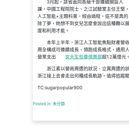
3月起，該省面向各級干部連續開設人
課，中國工程院院士、之江試驗室主任王堅
人工智能+主題科普，經由過程，這不是真的
除了夢，她想不到女兒怎麼會說出這種難以
度和利用才能。
本年上半年，浙江人工智能焦點財產營收衝
周全構成可連續成長、領跑成長格式，通用
營業支出
女大生包養俱樂部
超1.2萬億元
浙江素以營商周遭的狀況、立異周遭的狀
浙江接上去會走出何種成長軌跡，值得追蹤
TC:sugarpopular900
Posted in: 未分類