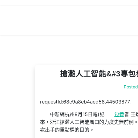
Skip
to
content
搶灘人工智能&#3專包
Poste
requestId:68c9a8eb4aed58.44503877.
中新網杭州9月15日電(記
包養
者 王
來，浙江搶灘人工智能風口的力度史無前例。
次出手的重點標的目的。