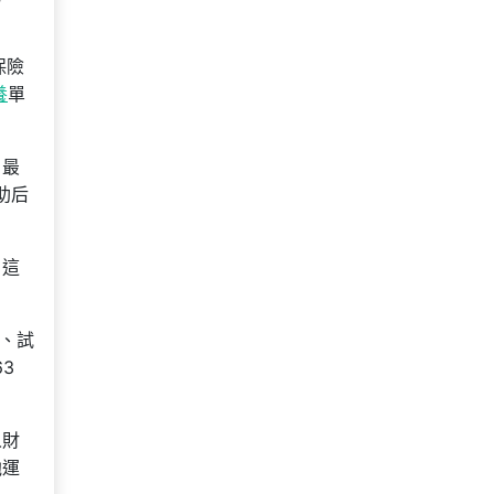
保險
養
單
，最
助后
，這
券、試
3
人財
池運