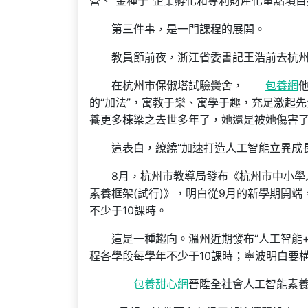
營、“金種子”企業孵化和專利財產化重點項
第三件事，是一門課程的展開。
教員節前夜，浙江省委書記王浩前去杭
在杭州市保俶塔試驗黌舍，
包養網
的“加法”，寓教于樂、寓學于趣，充足激起
養更多棟梁之去世多年了，她還是被她傷害
這表白，繚繞“加速打造人工智能立異成
8月，杭州市教導局發布《杭州市中小學
素養框架(試行)》，明白從9月的新學期開
不少于10課時。
這是一種趨向。溫州近期發布“人工智能
程各學段每學年不少于10課時；寧波明白要
包養甜心網
晉陞全社會人工智能素