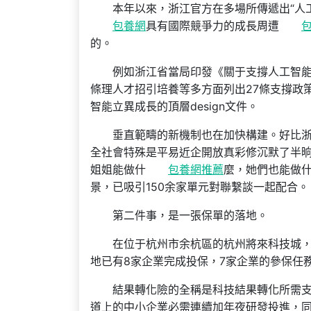
本年以來，浙江官方在多場所傳遞出“人
包養網
具有國際競爭力的成長周遭
的。
例如浙江省當局印發《關于支撐人工智
條理人才招引培養等多方面列出27條支撐政
智能立異成長的頂層design文件。
垂直範疇的新機制也在加快構建。好比
全社會特殊是平易近企開放真彩修沉默了半
姐姐能做什
包養網推薦
麼，她們也能做什
景，已吸引150余家單元對聯繫談一起配合。
第二件事，是一張保單的落地。
在位于杭州市余杭區的杭州將來科技城，
地已有8家企業完成投保，7家企業的參保任
結果轉化險的全稱是科技結果轉化所需支
道上的中小企業必需連續加年夜研發投進，