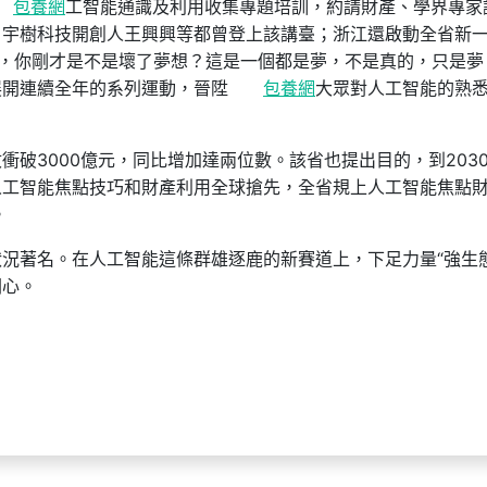
包養網
工智能通識及利用收集專題培訓，約請財產、學界專家
，宇樹科技開創人王興興等都曾登上該講臺；浙江還啟動全省新
，你剛才是不是壞了夢想？這是一個都是夢，不是真的，只是夢
展開連續全年的系列運動，晉陞
包養網
大眾對人工智能的熟
破3000億元，同比增加達兩位數。該省也提出目的，到203
人工智能焦點技巧和財產利用全球搶先，全省規上人工智能焦點
。
況著名。在人工智能這條群雄逐鹿的新賽道上，下足力量“強生態
關心。