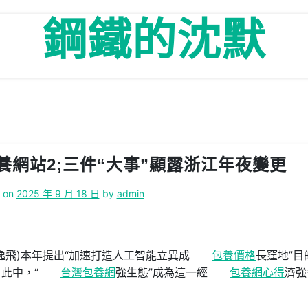
鋼鐵的沈默
養網站2;三件“大事”顯露浙江年夜變更
d on
2025 年 9 月 18 日
by
admin
逸飛)本年提出“加速打造人工智能立異成
包養價格
長窪地”目
此中，“
台灣包養網
強生態”成為這一經
包養網心得
濟強