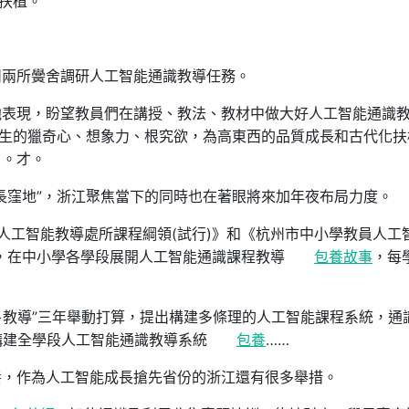
目扶植。
州兩所黌舍調研人工智能通識教導任務。
他表現，盼望教員們在講授、教法、教材中做大好人工智能通識
先生的獵奇心、想象力、根究欲，為高東西的品質成長和古代化扶
了。才。
長窪地”，浙江聚焦當下的同時也在著眼將來加年夜布局力度。
人工智能教導處所課程綱領(試行)》和《杭州市中小學教員人工
端，在中小學各學段展開人工智能通識課程教導
包養故事
，每
+教導”三年舉動打算，提出構建多條理的人工智能課程系統，通
構建全學段人工智能通識教導系統
包養
……
養，作為人工智能成長搶先省份的浙江還有很多舉措。