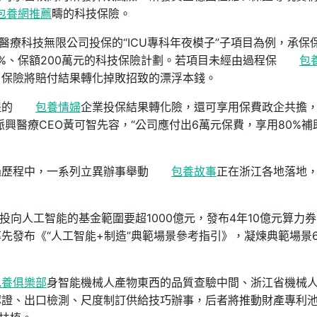
包養網推薦
疇的科技保險。
醫療科技無限公司投保的“ICU專科年夜模子”子項目為例，承保
%、保額200萬元的科技保險計劃。若項目未經由過程保
包
，保險將賠付結果轉化掉敗招致的漂浮本錢。
提的
包養情婦
企業投保結果轉化險，還可享用保費政企共擔
脈興醫療CEO黃可智先容，“公司應付出6萬元保費，享用80%補
過歷程中，一系列立異辦事舉動
包養故事
正在浙江各地落地
群投向人工智能的基金範圍要超1000億元，發布4年10億元算力
先發布《“人工智能+制造”典範場景參考指引》，凝煉典範場景6
包養俱樂部
身智能機械人產物東西的品質查驗中間、浙江省機械
認證、出口檢測、尺度制訂供給技巧辦事，后者將推動財產專利