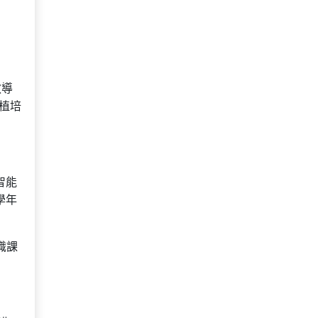
教導
植培
智能
學年
識課