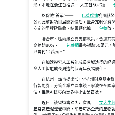
形，本地在浙江首推這一“人工智能+”範
以保險“首單”——
包養感情
杭州脈興
公司此前對項目展開評價后，量身定制保費3
商定的里程碑驗收，結果轉化掉
包養
敗
聯合市、區兩級立異支撐政策，合適前
高補助80%、
包養網
最多補助50萬元。
只需付1.2萬元。”
在加速摸索人工智能成長省域途徑的經
令人工智能成長周遭的狀況年夜幅優化。
在杭州，該市提出“3+N”杭州財產基金
行智能券，分管企業立異本錢。寧波在全國率
個，推進AI技巧向更多中小企業普及。
近日，該省還籌建浙江省具
女大生
產常識產權運營中間，前者可為企業的產物