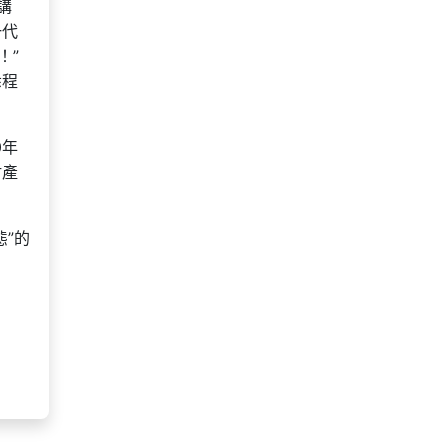
講
一代
！”
悉程
0年
財產
”的