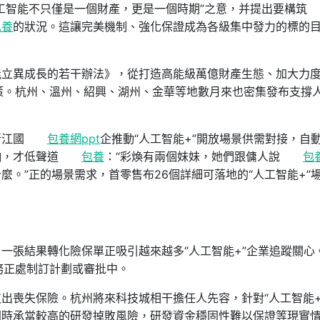
工智能不只僅是一個財產，更是一個時期”之意，并提出要構筑
包養
的狀況。這讓完美機制、強化保證成為各級集中發力的標的
能立異成長的若干辦法》，從打造高能級萬億財產生態、加大力
策。杭州、溫州、紹興、湖州、金華等地數月來也密集發布支撐
浙江國
包養網ppt
企推動“人工智能+”開放場景供需對接，自
晌，才低聲道
包養
：“彩煥有兩個妹妹，她們跟傭人說
包
麼。”正的場景需求，首零售布26個詳細可落地的“人工智能+”
一張結果轉化險保單正吸引越來越多“人工智能+”企業追蹤關心
務正處制訂計劃或審批中。
出喪失保險。杭州將來科技城相干擔任人先容，針對“人工智能+
同時承當較高的研發掉敗風險，研發資金穩固性難以保證等現實