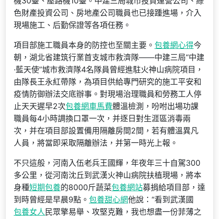
機30臺、壓路機10臺。中建三局城市投資運營公司、綠
色財產投資公司、房地產公司職員也已接踵進場，介入
現場施工、后勤保證等各項任務。
項目部施工職員本身的防控也至關主要。
包養網心得
今
朝，湖北省建筑行業首支城市救濟隊——中建三局“中建
·藍天使”城市救濟隊4名隊員曾經進駐火神山病院項目，
由隊長王永紅帶隊，為項目供給專門研究的施工平安和
疫情防御辦法交底辦事。對現場治理職員和勞務工人停
止天天遲早2次
包養網車馬費
體溫檢測，吩咐出場功課
職員每4小時調換口罩一次，并逐日對生涯區消毒兩
次，并在項目部設置備用隔離房間2間，若有體溫異凡
人員，將當即采取隔離辦法，并第一時光上報。
不只這般，河南入伍老兵王國輝，年夜年三十自駕300
多公里，從河南沈丘到武漢火神山病院扶植現場，將本
身種
短期包養
的8000斤蔬菜
包養網站
募捐給項目部，達
到時曾經是早晨9點。
包養甜心網
他說：“看到武漢國
包養女人
民眾擎易舉、攻堅克難，我也想盡一份菲薄之