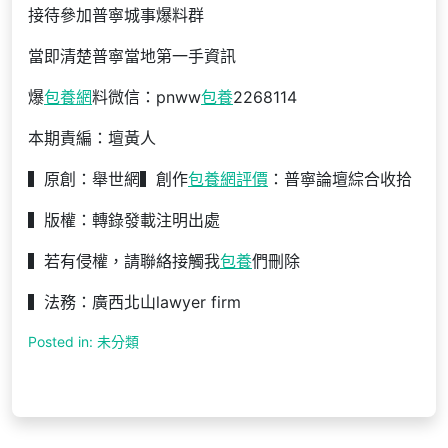
接待參加普寧城事爆料群
當即清楚普寧當地第一手資訊
爆
包養網
料微信：pnww
包養
2268114
本期責編：壇黃人
▍原創：舉世網▍創作
包養網評價
：普寧論壇綜合收拾
▍版權：轉錄發載注明出處
▍若有侵權，請聯絡接觸我
包養
們刪除
▍法務：廣西北山lawyer firm
Posted in: 未分類