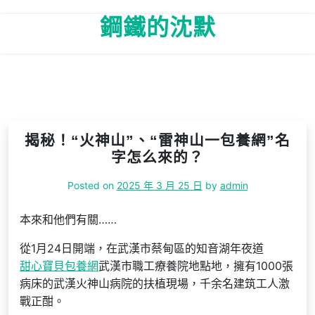
Skip
鋼鐵的沈默
to
content
揭秘！“火神山”、“雷神山一包養網”名
字怎么來的？
Posted on
2025 年 3 月 25 日
by
admin
本來和他們有關……
從1月24日開端，在武漢市蔡甸區的知音湖年夜道
甜心寶貝包養網
武漢市職工療養院地點地，擁有1000張
病床的武漢火神山病院的扶植現場，千余名建筑工人激
戰正酣。