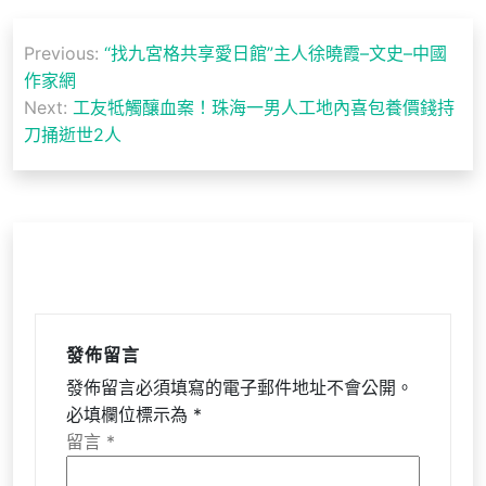
文
Previous:
“找九宮格共享愛日館”主人徐曉霞–文史–中國
章
作家網
導
Next:
工友牴觸釀血案！珠海一男人工地內喜包養價錢持
刀捅逝世2人
覽
發佈留言
發佈留言必須填寫的電子郵件地址不會公開。
必填欄位標示為
*
留言
*