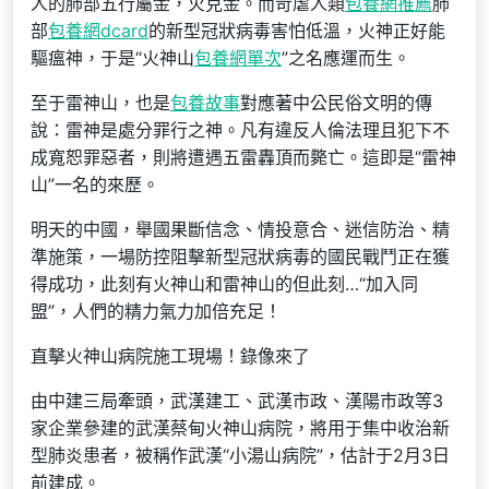
人的肺部五行屬金，火克金。而苛虐人類
包養網推薦
肺
部
包養網dcard
的新型冠狀病毒害怕低溫，火神正好能
驅瘟神，于是“火神山
包養網單次
”之名應運而生。
至于雷神山，也是
包養故事
對應著中公民俗文明的傳
說：雷神是處分罪行之神。凡有違反人倫法理且犯下不
成寬恕罪惡者，則將遭遇五雷轟頂而斃亡。這即是“雷神
山”一名的來歷。
明天的中國，舉國果斷信念、情投意合、迷信防治、精
準施策，一場防控阻擊新型冠狀病毒的國民戰鬥正在獲
得成功，此刻有火神山和雷神山的但此刻…“加入同
盟”，人們的精力氣力加倍充足！
直擊火神山病院施工現場！錄像來了
由中建三局牽頭，武漢建工、武漢市政、漢陽市政等3
家企業參建的武漢蔡甸火神山病院，將用于集中收治新
型肺炎患者，被稱作武漢“小湯山病院”，估計于2月3日
前建成。