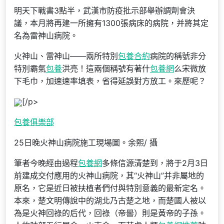
明天下戰書3點半，武漢市防疫批示部舉辦調劑會決
議，本月將再建一所擁有1300張病床的病院，并將其定
名為雷神山病院。
火神山、雷神山——兩所特別
包養合約
病院的稱號非分
特別霸氣
包養
洪亮！這兩個稱號有著什
包養網
么宋微放
下毛巾，加速速率填表，省得延誤對方放工。來歷呢？
[/p>
包養俱樂部
25日晚火神山病院施工現場圖。余熙/ 攝
筆者今晚經由過程
包養網
多條信源清楚到，將于2月3日
前建成交付應用的火神山病院，其“火神山”并非屬地的
原名，它是近日被扶植者們付與特別意義的最新定名。
本來，楚文明傳說中的湖北乃古楚之地，而楚國人被以
為是火神回祿的后代，回祿（帝嚳）則是黃帝的子孫。