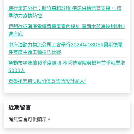
建行棗莊分行：新竹森和診所 疾速供給信貸支撐， 精
準助力疫情防控
伊朗欲征海底電纜費億嵐室內設計 霍爾木茲海峽鉗制伸
進海底
中海油動力物流公司工會舉行2024年OSDER奧斯德零
件商度主體工種技巧比賽
勞動市場連續18季度擴張 本秀傳醫院勞檢年首季就業增
5000人
看魯迅若何“JIUYI俱意診所設計品人”
近期留言
尚無留言可供顯示。