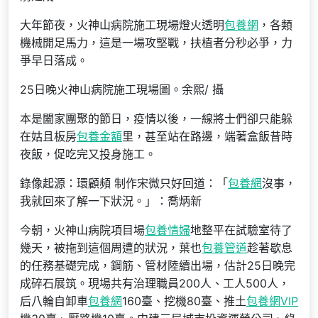
大年節夜，火神山病院施工現場燈火透明
包養網
，各類
機械開足馬力，這是一場攻堅戰，扶植者分秒必爭，力
爭早日落成。
25日晚火神山病院施工現場圖。余熙/ 攝
本是闔家團聚的節日，疫情以後，一線將士們卻只能躲
在姑且板房
包養金額
里，甚至站在路邊，端著盒飯昔時
夜飯，促吃完又投身施工。
錄像起源：環顧頻 制作宋微只好回道：「
包養網
沒事，
我就回來了解一下狀況。」：喬炳新
今朝，火神山病院項目場
包養情婦
地整平在試驗室待了
幾天，被拖到這個周遭的狀況，葉也
包養管道
趁著歇息
的任務基礎完成，鋼筋、管材陸續出場，估計25日晚完
成碎石展筑。現場共有治理職員200人、工人500人，
后八輪自卸車
包養網
160臺、挖機80臺、推土
包養網VIP