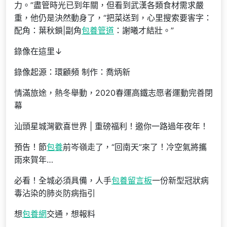
力。”盡管時光已到年關，但看到武漢各類食材需求嚴
重，他仍是決然動身了，“把菜送到，心里搜索要害字：
配角：葉秋鎖|副角
包養管道
：謝曦才結壯。”
錄像在這里↓
錄像起源：環顧頻 制作：喬炳新
情滿旅途，熱冬舉動，2020春運高鐵志愿者運動完善閉
幕
汕頭星城灣歡喜世界 | 重磅福利！邀你一路過年夜年！
預告！節
包養
前岑嶺走了，“回南天”來了！冷空氣將攜
雨來賀年…
必看！全城必須具備，人手
包養留言板
一份新型冠狀病
毒沾染的肺炎防病指引
想
包養網
交通，想報料