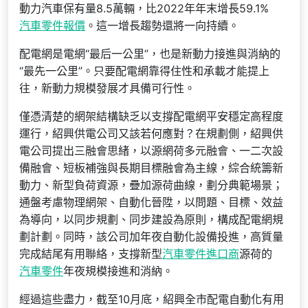
動力汽車保有量8.5萬輛，比2022年年末增長59.1%
汽車零件報價
。這一增長趨勢還將一向持續。
配電網是電網“最后一公里”，也是新動力接進與消納的
“最先一公里”。只要配電網靠得住性和承載才能提上
往，新動力規模發展才具備可行性。
僅憑清楚的網架結構缺乏以支撐配電網平安穩定高程度
運行，紹興供電公司又該若何應對？在規劃側，紹興供
電公司提出三融會思緒，以源網荷多元融會、一二次設
備融會、短板補強與長期目標融會為主線，綜合統籌新
動力、新型負荷資源，疊加源荷曲線，劃分典範場景；
通盤考慮物理網架、自動化晉陞，以問題、目標、效益
為導向，以同步規劃、同步建設為原則，構成配電網規
劃計劃。同時，該公司加年夜自動化設備投進，高質量
完成結尾有用聯絡，支撐新型
汽車零件進口商
源荷的
汽車零件
年夜規模接進和消納。
經過這些盡力，截至10月底，紹興全市配電自動化有用