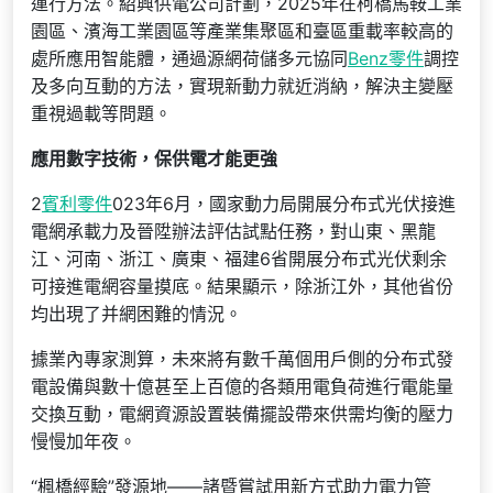
運行方法。紹興供電公司計劃，2025年在柯橋馬鞍工業
園區、濱海工業園區等產業集聚區和臺區重載率較高的
處所應用智能體，通過源網荷儲多元協同
Benz零件
調控
及多向互動的方法，實現新動力就近消納，解決主變壓
重視過載等問題。
應用數字技術，保供電才能更強
2
賓利零件
023年6月，國家動力局開展分布式光伏接進
電網承載力及晉陞辦法評估試點任務，對山東、黑龍
江、河南、浙江、廣東、福建6省開展分布式光伏剩余
可接進電網容量摸底。結果顯示，除浙江外，其他省份
均出現了并網困難的情況。
據業內專家測算，未來將有數千萬個用戶側的分布式發
電設備與數十億甚至上百億的各類用電負荷進行電能量
交換互動，電網資源設置裝備擺設帶來供需均衡的壓力
慢慢加年夜。
“楓橋經驗”發源地——諸暨嘗試用新方式助力電力管