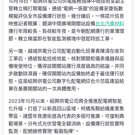
10月18日，紹興供電公司供電服務指揮中間技術室副主
管韓立楠打開電腦，通過“電網一張圖”的設備安康指數
模擬評估全市設備運行狀態。幾分鐘后，一條提示信息
映進記者眼簾：鏡湖中間廣場開關站設備
台北汽車材料
運行年限較長、負荷較年夜，是今朝配網運行的單薄環
節。韓立楠當即在智能監測模塊中發起特巡工單。
另一端，越城供電分公司配電自動化班專責陳清在收到
工單后，通過智能巡檢效能，核對開關柜儀表儀器與設
備唆使地位，獲得該開關站運行濕度過高的結論，并同
步啟動除濕器，確保開關站內設備始終處于最佳運行狀
態。這是紹興供電公司數字化配電網綜合示范區建設結
果在基層開關站的一次具體應用。
2023年10月以來，紹興供電公司周全推進配電網智能
化升級，打造了以新昌回山區域、柯橋馬鞍紡織產業集
聚區、諸暨年夜唐街道為代表的多個可推廣、可復制典
範場景。分布式光伏發電全額消納、設備運行狀態實時
監測、配網搶修實現“看圖指揮”。