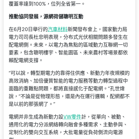
覆蓋率達到100%，位列全省第一。
推動協同發展，源網荷儲聰明互動
在6月20日舉行的
汽車材料
新聞發布會上，國家動力局
電力司司長杜忠明表現，分布式光伏相關問題多發生在
配電網側。未來，以電力為焦點的區域動力互聯網一切
要素，包含聰明樓宇、智能園區、未來農村等場景都依
賴配電網支撐。
“可以說，轉型期電力的靠得住供應、新動力年夜規模的
高效消納、加倍優質智能的電力服務等動力轉型過程中
面臨的重難點問題，都將直接感化于配電網。”孔世煒
說，“不論是從物理形態，還是內在運行邏輯，配網都不
是以前的那張網了。”
電網并非生成為新動力設
VW零件
計，從單向、被動、
通用化的電力分派網絡轉向融會多種需求、主動參與、
定制化的雙向交互系統，大批電量從負荷側流向電源