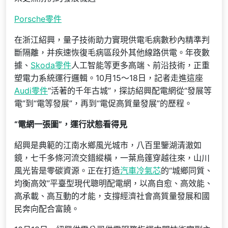
Porsche零件
在浙江紹興，量子技術助力實現供電毛病數秒內精準判
斷隔離，并疾速恢復毛病區段外其他線路供電。年夜數
據、
Skoda零件
人工智能等更多高端、前沿技術，正重
塑電力系統運行邏輯。10月15～18日，記者走進這座
Audi零件
“活著的千年古城”，探訪紹興配電網從“發展等
電”到“電等發展”，再到“電促高質量發展”的歷程。
“電網一張圖”，運行狀態看得見
紹興是典範的江南水鄉風光城市，八百里鑒湖清澈如
鏡，七千多條河流交錯縱橫，一葉烏篷穿越往來，山川
風光皆是零碳資源。正在打造
汽車冷氣芯
的“城鄉同質、
均衡高效”平臺型現代聰明配電網，以高自愈、高效能、
高承載、高互動的才能，支撐經濟社會高質量發展和國
民奔向配合富饒。