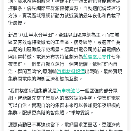
測、潮水推演相融會，構建主配一體集群化智能自治調
控體系，優先調節集群源儲荷資源，自動適配調整運行
方法，實現區域電網新動力就近消納最年夜化和負載平
衡最優。
新昌“八山半水分半田”，全縣以山區電網為主，而在城
區又有效電特徵顯著的工業區、棲身區等，最適宜作為
典範的山區縣級示范場景。紹興供電公司將新昌電網依
照用電特徵、電源分布等特征劃分為
藍寶堅尼零件
七年
夜集群。一個集群獨立運行一個智能體，依照“群內自
治、群間互濟”的原則輸
汽車材料報價
出戰略，最終實現
集群間電能的均衡互濟和智能互動。
“我們構想每個集群就是
汽車機油芯
一個堅強的部分電
網，智能體充當了集群內的高效調節手腕，使集群電網
可以自治。實現自治的集群未來可以參加更年夜規模的
集群，配備更高階的智能體。”祁煒雯說。
源隨荷動已不再適應當下，電網需求更靈活、更經濟的