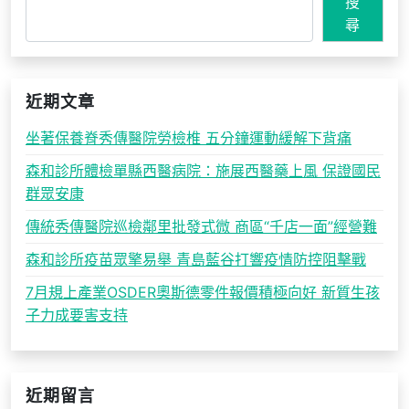
搜
尋
近期文章
坐著保養脊秀傳醫院勞檢椎 五分鐘運動緩解下背痛
森和診所體檢單縣西醫病院：施展西醫藥上風 保證國民
群眾安康
傳統秀傳醫院巡檢鄰里批發式微 商區“千店一面”經營難
森和診所疫苗眾擎易舉 青島藍谷打響疫情防控阻擊戰
7月規上產業OSDER奧斯德零件報價積極向好 新質生孩
子力成要害支持
近期留言