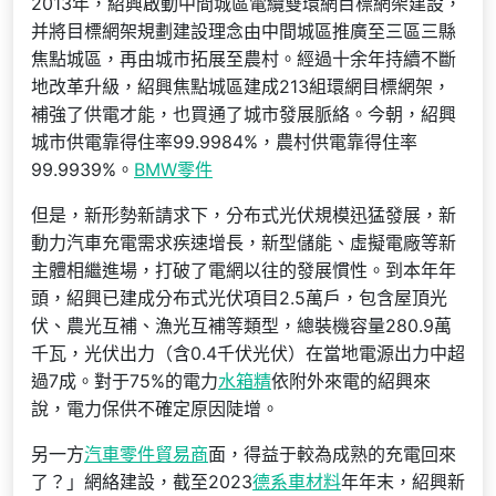
2013年，紹興啟動中間城區電纜雙環網目標網架建設，
并將目標網架規劃建設理念由中間城區推廣至三區三縣
焦點城區，再由城市拓展至農村。經過十余年持續不斷
地改革升級，紹興焦點城區建成213組環網目標網架，
補強了供電才能，也買通了城市發展脈絡。今朝，紹興
城市供電靠得住率99.9984%，農村供電靠得住率
99.9939%。
BMW零件
但是，新形勢新請求下，分布式光伏規模迅猛發展，新
動力汽車充電需求疾速增長，新型儲能、虛擬電廠等新
主體相繼進場，打破了電網以往的發展慣性。到本年年
頭，紹興已建成分布式光伏項目2.5萬戶，包含屋頂光
伏、農光互補、漁光互補等類型，總裝機容量280.9萬
千瓦，光伏出力（含0.4千伏光伏）在當地電源出力中超
過7成。對于75%的電力
水箱精
依附外來電的紹興來
說，電力保供不確定原因陡增。
另一方
汽車零件貿易商
面，得益于較為成熟的充電回來
了？」網絡建設，截至2023
德系車材料
年年末，紹興新