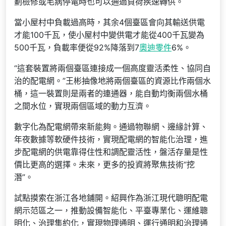
劃檢修或毛病停電時也可以通過負荷疾速轉供。
當小屋村中負載過高時，其余4個臺區會向其輸送供電
才能100千瓦，使小屋村中變供電才能從400千瓦變為
500千瓦，負載率便從92%降落到7
奧迪零件
6%。
“這套裝置將兩個臺區連接成一個高度靈活柔性、協同自
治的配電網。”王彬抽像地將兩個臺區的資源比作兩個水
桶，這一裝置則是兩者的連通器，能自動均衡兩個水桶
之間水位，實現兩個區域的動力互濟。
數字化為配電網帶來新能夠。通過物聯網、邊緣計算、
年夜數據等軟硬件技術，實現配電網的智能化治理，進
步配電網的供電靠得住性和調配靈活性，盤活存量是性
價比更高的選擇。未來，更多的投資將聚焦技術“挖
潛”。
試點摸索在浙江各地鋪開。紹興作為浙江現代聰明配電
網示范區之一，推動設備智能化、平臺專業化、運維聰
明化、治理集約化，實現物理通明、運行通明和治理通