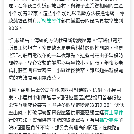
理。在年夜唐街道莼塘西村，與襪子產業鏈相關的生產
小作坊有27家。這些小作坊均以低壓方法接進電網，導
致莼塘西村有
斯柯達零件
部門變壓器的最高負載率達到
90%。
“負載過高，傳統的方法就是新增變壓器。”草塔供電所
所長王彬坦言，空間缺乏是老舊村莊的個性問題，也是
老舊村莊用電改革的一年夜難點。這些村莊由于建設時
間較早，配套安裝的變壓器容量較小。同時，年夜多老
舊村莊空間布置密集、小區途徑狹窄，難以通過新設電
房的方法開展用電改革。
8月，紹興供電公司在莼塘西村對瑞稻、環洲、小屋村
東、小屋村中和草智等5個低壓臺區試點投用首套低壓
柔性互聯成套裝置，聯通多個配電變壓器的0.38千伏低
壓出線，打破傳統配電變壓器供電臺區獨立運
賓士零件
行的方法，實現供電才能的彼此聲援，有用
福斯零件
解
決5個臺區負荷不均、部分負荷過高的問題，在線路計