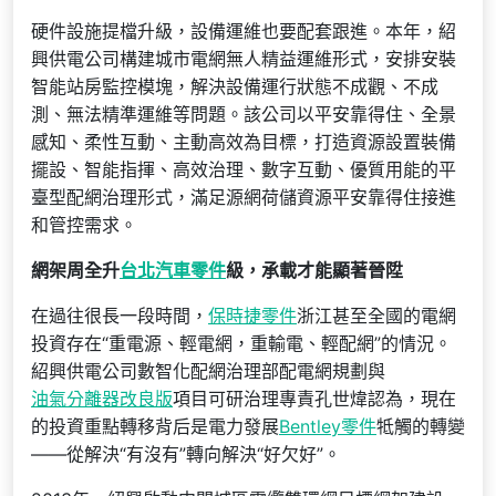
硬件設施提檔升級，設備運維也要配套跟進。本年，紹
興供電公司構建城市電網無人精益運維形式，安排安裝
智能站房監控模塊，解決設備運行狀態不成觀、不成
測、無法精準運維等問題。該公司以平安靠得住、全景
感知、柔性互動、主動高效為目標，打造資源設置裝備
擺設、智能指揮、高效治理、數字互動、優質用能的平
臺型配網治理形式，滿足源網荷儲資源平安靠得住接進
和管控需求。
網架周全升
台北汽車零件
級，承載才能顯著晉陞
在過往很長一段時間，
保時捷零件
浙江甚至全國的電網
投資存在“重電源、輕電網，重輸電、輕配網”的情況。
紹興供電公司數智化配網治理部配電網規劃與
油氣分離器改良版
項目可研治理專責孔世煒認為，現在
的投資重點轉移背后是電力發展
Bentley零件
牴觸的轉變
——從解決“有沒有”轉向解決“好欠好”。