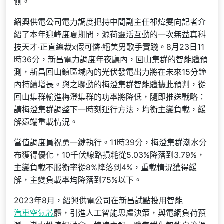
側。
紹興供電公司電力調度把持中間副主任祁煒雯向記者介
紹了本年迎峰度夏期間，源荷靈活互動的一次無益真科
技天才·正直總裁x假可憐·絕美男歌手實踐。8月23日11
時36分，新昌電力調度年夜廳內，回山集群的智能體預
測，新昌回山鎮區域內的光伏發電出力將在未來15分鐘
內持續增長。與之聯動的梅澄集群智能體據此預判，從
回山集群輸進梅澄集群的功率將降低，隨即推送戰略：
請梅澄集群調整下一時刻運行方法，均衡主變負載，緩
解遠端重載情況。
當值調度員祝勇一鍵執行。11時39分，梅澄集群潮水分
布獲得優化，10千伏線路損耗從5.03%降落到3.79%，
主變負載不服衡率從8%降落到4%，重載情況獲得緩
解，主變負載率均降落到75%以下。
2023年8月，紹興供電公司在新昌試點投用智能
汽車空氣芯
體，引進人工智能思慮決策，與電網負荷預