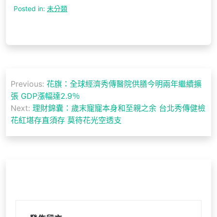
Posted in:
未分類
文
Previous:
花旗：全球經濟秀傳醫院供膳今明兩年繼續擴
章
張 GDP漲幅達2.9％
導
Next:
理財錦囊：歲末寵寵本身和至親之余 台北秀傳健檢
花紅堪存直須存 莫待花光空透支
覽