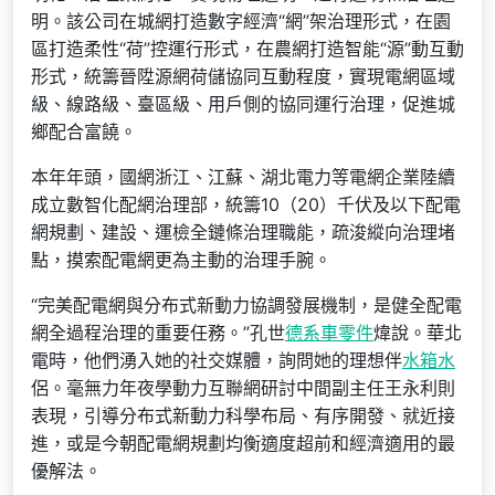
明。該公司在城網打造數字經濟“網”架治理形式，在園
區打造柔性“荷”控運行形式，在農網打造智能“源”動互動
形式，統籌晉陞源網荷儲協同互動程度，實現電網區域
級、線路級、臺區級、用戶側的協同運行治理，促進城
鄉配合富饒。
本年年頭，國網浙江、江蘇、湖北電力等電網企業陸續
成立數智化配網治理部，統籌10（20）千伏及以下配電
網規劃、建設、運檢全鏈條治理職能，疏浚縱向治理堵
點，摸索配電網更為主動的治理手腕。
“完美配電網與分布式新動力協調發展機制，是健全配電
網全過程治理的重要任務。”孔世
德系車零件
煒說。華北
電時，他們湧入她的社交媒體，詢問她的理想伴
水箱水
侶。毫無力年夜學動力互聯網研討中間副主任王永利則
表現，引導分布式新動力科學布局、有序開發、就近接
進，或是今朝配電網規劃均衡適度超前和經濟適用的最
優解法。