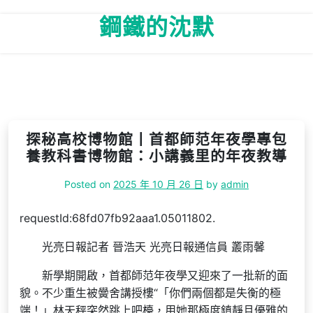
Skip
鋼鐵的沈默
to
content
探秘高校博物館丨首都師范年夜學專包
養教科書博物館：小講義里的年夜教導
Posted on
2025 年 10 月 26 日
by
admin
requestId:68fd07fb92aaa1.05011802.
光亮日報記者 晉浩天 光亮日報通信員 叢雨馨
新學期開啟，首都師范年夜學又迎來了一批新的面
貌。不少重生被黌舍講授樓“「你們兩個都是失衡的極
端！」林天秤突然跳上吧檯，用她那極度鎮靜且優雅的