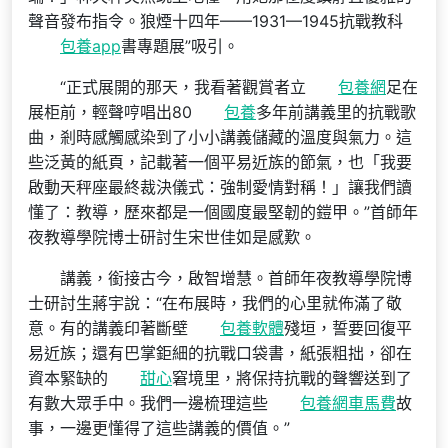
聲音發布指令。狼煙十四年——1931—1945抗戰教科
包養app
書專題展”吸引。
“正式展開的那天，我看著觀賞者立
包養網
足在
展柜前，輕聲哼唱出80
包養
多年前講義里的抗戰歌
曲，剎時感觸感染到了小小講義儲藏的溫度與氣力。這
些泛黃的紙頁，記載著一個平易近族的節氣，也「我要
啟動天秤座最終裁決儀式：強制愛情對稱！」讓我們讀
懂了：教導，歷來都是一個國度最堅韌的鎧甲。”首師年
夜教導學院博士研討生宋世佳如是感歎。
講義，銜接古今，啟智增慧。首師年夜教導學院博
士研討生蔣宇說：“在布展時，我們的心里就佈滿了敬
意。有的講義印著斷壁
包養軟體
殘垣，誓要回復平
易近族；還有巴掌鉅細的抗戰口袋書，紙張粗拙，卻在
資本緊缺的
甜心
窘境里，將保持抗戰的聲響送到了
有數大眾手中。我們一邊梳理這些
包養網車馬費
故
事，一邊更懂得了這些講義的價值。”