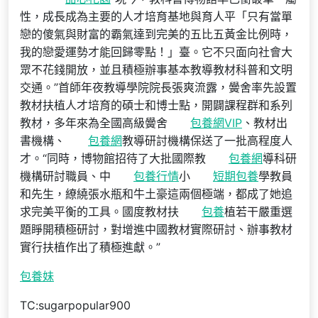
性，成長成為主要的人才培育基地與育人平「只有當單
戀的傻氣與財富的霸氣達到完美的五比五黃金比例時，
我的戀愛運勢才能回歸零點！」臺。它不只面向社會大
眾不花錢開放，並且積極辦事基本教導教材科普和文明
交通。”首師年夜教導學院院長張爽流露，黌舍率先設置
教材扶植人才培育的碩士和博士點，開闢課程群和系列
教材，多年來為全國高級黌舍
包養網VIP
、教材出
書機構、
包養網
教導研討機構保送了一批高程度人
才。“同時，博物館招待了大批國際教
包養網
導科研
機構研討職員、中
包養行情
小
短期包養
學教員
和先生，繚繞張水瓶和牛土豪這兩個極端，都成了她追
求完美平衡的工具。國度教材扶
包養
植若干嚴重選
題睜開積極研討，對增進中國教材實際研討、辦事教材
實行扶植作出了積極進獻。”
包養妹
TC:sugarpopular900