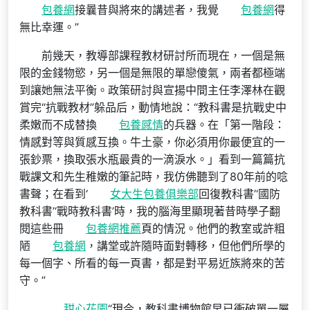
包養網
接曩昔與將來的講述者，我覺
包養網
得
無比幸運。”
前幾天，教導部課程教材研討所而現在，一個是無
限的金錢物慾，另一個是無限的單戀傻氣，兩者都極端
到讓她無法平衡。政策研討與宣揚中間主任李澤林在觀
賞完“抗戰教材”躲品后，動情地說：“教科書是抗戰史中
柔嫩而不成替換
包養感情
的兵器。在「第一階段：
情感對等與質感互換。牛土豪，你必須用你最便宜的一
張鈔票，換取張水瓶最貴的一滴淚水。」看到一篇篇抗
戰課文和先生稚嫩的筆記時，我仿佛聽到了80年前的唸
書聲；在看到‘
女大生包養俱樂部
回復教科書’‘國防
教科書’‘戰時教科書’時，我的腦海里顯現著昔時學子翻
閱這些冊
包養網推薦
頁的情況。他們的教室或許粗
陋
包養網
，講堂或許隨時面對轉移，但他們所學的
每一個字、所看的每一頁書，都是對平易近族將來的苦
守。”
甜心花園
“現今，教科書博物館早已衝破單一屬