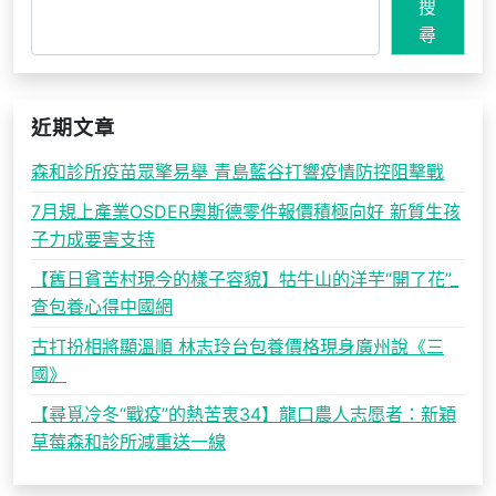
搜
尋
近期文章
森和診所疫苗眾擎易舉 青島藍谷打響疫情防控阻擊戰
7月規上產業OSDER奧斯德零件報價積極向好 新質生孩
子力成要害支持
【舊日貧苦村現今的樣子容貌】牯牛山的洋芋“開了花”_
查包養心得中國網
古打扮相將顯溫順 林志玲台包養價格現身廣州說《三
國》
【尋覓冷冬“戰疫”的熱苦衷34】龍口農人志愿者：新穎
草莓森和診所減重送一線