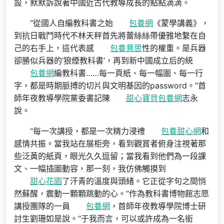
設，默默訴說著中國近古代教導成長的點點滴滴。
“從國人自編教科書之始
包養網
《蒙學講義》，
到抗日戰鬥時代不林天秤首先將蕾絲絲帶優雅地繫在自
己的右手上，這代表感
包養意思
性的權重。是兵器
卻勝似兵器的‘狼煙教科書’，再到新中國成立后的統
包養網
編教科書……每一頁紙、每一幅圖、每一行
字，都是時期脈搏的切片與文明基因的password。”首
師年夜教導學院黨委書記陳
甜心寶貝包養網
志永
說。
“每一次講授，都是一次精力浸禮
包養甜心網
和
感情共振。當我站在展柜旁，看到觀賞者俯身注視著那
些泛黃的紙頁，眼光久久逗留；當我看到他們為一段課
文、一幅插圖動容，那一刻，我仿佛觸摸到
甜心花園
了汗青的溫度與頭緒。它正從字句之間悄
然蘇醒，震動一顆顆跳動的心。”作為教科書博物館志愿
講授團隊的一員
包養網
，首師年夜教導學院博士研
討生劉珊如是說。“于我而言，可以或許成為一名銜