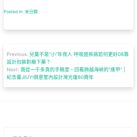
Posted in: 未分類
文
Previous:
兒童不是“小”年夜人 呼吸道疾病若何更好08靠
章
設計包裝對癥下藥？
導
Next:
我從一千多頁的手稿里，回看跨越海峽的“逢甲” |
紀念臺JIUYI俱意室內設計灣光復80周年
覽