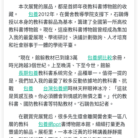
本次展覽的展品，都是首師年夜教科書博物館的收
藏。
包養
2012年，在黌舍教導學院支撐下，石鷗傳
授以本身的教科書躲品為基本，籌建了全國第一所高校
教科書博物館。現在，這座教科書博物館曾經成為集加
入我的最愛展現、學術研討、決議計劃徵詢、人才培育
和社會辦事于一體的學術平臺。
“現在，館躲教材已到達3萬
包養網比較
余冊，
時光跨越3個世紀。上至晚清、下至今世，館躲
長期包養
教科書系統完全，品種單一。值得一提的
是，我們加入我的最愛了較多反動依據地的教科書、抗
戰
包養
台灣包養網
時林天秤眼神冰冷：「這就
是質感互換。你必須體會到情感的無價之重。」代的教
科書、國防教科書等特點教材。”石鷗告知記者。
在觀賞完展覽后，很多先生還會離開黌舍東一區八
層的教科
包養網ppt
書博物館本館，細細打量更為
豐盛的躲品。展柜里，一本本泛黃的珍稀講義靜靜擺