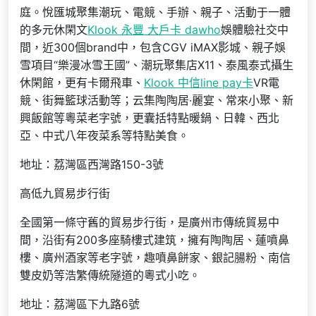
庭。悅匯城聚集潮玩、電競、手辦、親子、活動于一體
的多元休閑文
Klook 永豐 大戶卡 dawho
娛體驗社交中
間，近300個brand中，包含CGV iMAX影城、親子娛
雪項目“樂漫冰雪王國”、潮玩聚集店X11、泰風泰式攝生
休閑館，更有卡爾飛車、
Klook 中信line pay卡
VR電
競、街舞籃球活動等；云集陶陶居·麗宴、常來小聚、新
興飯館等粵菜老字號，更囊括特點暖鍋、日韓、西北
亞、中式八年夜菜系等特點美食。
地址：荔灣區西灣路150-3號
高低九貿易步行街
全國第一條守舊的貿易步行街，是廣州市傳統貿易中
間，沿街有200多座騎樓式建筑，擁有陶陶居、蓮噴鼻
樓、廣州酒家等老字號，趣噴鼻餅家、銀記腸粉、南信
雙皮奶等浩繁傳統隧道的粵式小吃。
地址：荔灣區下九路6號