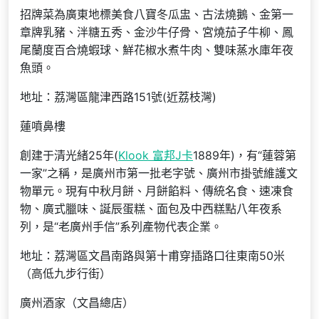
招牌菜為廣東地標美食八寶冬瓜盅、古法燒鵝、金第一
章牌乳豬、泮糖五秀、金沙牛仔骨、宮燒茄子牛柳、鳳
尾蘭度百合燒蝦球、鮮花椒水煮牛肉、雙味蒸水庫年夜
魚頭。
地址：荔灣區龍津西路151號(近荔枝灣)
蓮噴鼻樓
創建于清光緒25年(
Klook 富邦J卡
1889年)，有“蓮蓉第
一家”之稱，是廣州市第一批老字號、廣州市掛號維護文
物單元。現有中秋月餅、月餅餡料、傳統名食、速凍食
物、廣式臘味、誕辰蛋糕、面包及中西糕點八年夜系
列，是“老廣州手信”系列產物代表企業。
地址：荔灣區文昌南路與第十甫穿插路口往東南50米
（高低九步行街）
廣州酒家（文昌總店）