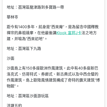
地址：荔灣區龍津路到多寶路一帶
華林寺
距今有1400多年，前身是“西來庵”，是為留念中國釋教
禪宗的鼻祖達摩，在他最後講
Klook 富邦J卡
法之地方
建，并喻為“西來初地”。
地址：荔灣區下九路
沙面
沙面島上有150多座歐洲作風建筑，此中有40多座新巴
洛克式、仿哥特式、券廊式、新古典式以及中西合璧的
作風建筑，島上歐陸風情建筑構成了奇特的露天建筑“博
物館”。
地址：荔灣區沙面游玩區
泮塘五約