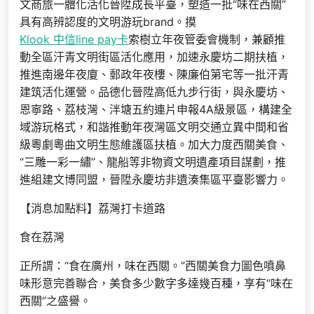
文商旅一體化活化晉陞成長平臺，塑造一批“味在西關”
具有高辨認度的文明游玩brand。摸
Klook 中信line pay卡
索樹立年夜管委會機制，兼顧推
動全區汗青文明街區活化應用，加速永慶坊二期扶植，
推進南邊年夜廈、郵政年夜樓、陳廉伯第宅等一批汗青
建筑活化運營。品德化晉陞高低九步行街，與永慶坊、
恩寧路、荔枝灣、泮塘五約連片申報4A級景區，構建全
域游玩格式，和諧推動年夜灣區文明交通立異中間和省
級粵劇粵曲文明生態維護區扶植。加大力度西關美食、
“三雕一彩一繡”、龍船等非物資文明遺產項目謀劃，推
進組建文博同盟，晉陞永慶坊非遺湊集區平臺影響力。
【消息加點料】荔灣打卡道路
食在荔灣
正所謂：“食在廣州，味在西關。”西關美食力圖色噴鼻
味形意完善聯合，美食多少數字多達幾百種，享有“味在
西關”之盛譽。