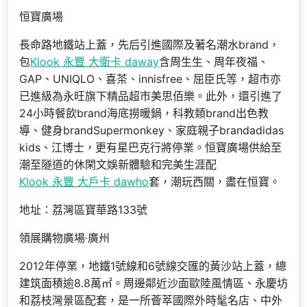
恒寶廣場
長命路地鐵站上蓋，先后引進國際及著名潮水brand，
包
Klook 永豐 大衛卡 daway
含周生生、周年夜福、
GAP、UNIQLO、喜茶、innisfree、屈臣氏等，超市亦
已進級為永旺旗下精品超市美思佰樂。此外，還引進了
24小時餐飲brand海底撈暖鍋，科教類brand出色教
導、健身brandSupermonkey、家庭親子brandadidas
kids、江博士，更有星巴克行將停業。恒寶廣場供給至
潮至隧道的休閑文娛新體驗和完美生涯配
Klook 永豐 大戶卡 dawho
套，潮玩西關，盡在恒寶。
地址：荔灣區寶華路133號
領展購物廣場·廣州
2012年停業，地鐵1號線和6號線交匯的黃沙站上蓋，總
建筑面積逾8.8萬㎡。周邊鄰近沙面歐陸風情區、永慶坊
和荔枝灣景區配套，是一所薈萃國際外時髦名店、中外