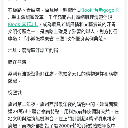
石板路、青磚墻、筒瓦屋、趟櫳門…
Klook 台新gogo卡
…顛末舊城微改革，千年嶺南古村頭緒肌理清楚浮現
Klook 富邦J卡
，成為最具老城風情和文藝氣質的汗青
文明街區之一，是廣路上碰見了熟習的鄰人，對方打召
喚道：「小微怎樣東省“三舊”改革優良案例典范。
地址：荔灣區泮塘五約街
購在荔灣
荔灣有浩繁逛街好往處，供給多元化的購物選擇和購物
體驗。
悅匯城
廣州第二年夜、廣州西部最年夜的購物中間，建筑面積
達28萬㎡。聯合嶺南特點，用科技前鋒伎倆將天然、在
地文明與建筑無機聯合，在正門計劃超4萬㎡噴泉親水
廣場、商場外部創設了超2000㎡的沉醉式體驗年夜中