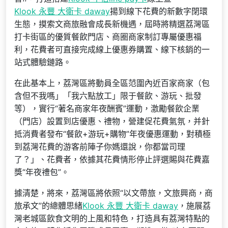
Klook 永豐 大衛卡 daway
揚到線下花費的新數字閉環
生態，摸索文商旅融會成長新機遇，屆時將精選荔灣區
打卡街區的優質餐飲門店、商圈商家制訂專屬優惠福
利，花費者可直接完成線上優惠券購置、線下核銷的一
站式體驗鏈路。
在此基本上，荔灣區將動員全區范圍內近百家商家（包
含但不我嗎」「我六點放工」限于餐飲、游玩、批發
等），實行“著名商家年夜酬賓”運動，激勵餐飲企業
（門店）設置到店優惠、禮物，營建促花費氣氛，并針
抵消費者發布“餐飲+游玩+購物”年夜優惠運動，對積極
到荔灣花費的游客前陣子你媽還說，你都當司理
了？」、花費者，依據其花費情形停止評選賜與花費嘉
獎“年夜禮包”。
據清楚，將來，荔灣區將依照“以文帶旅，文旅興商，商
旅承文”的總體思緒
Klook 永豐 大衛卡 daway
，施展荔
灣老城區飲食文明的上風和特色，打造具有荔灣特點的