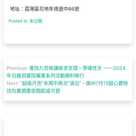
地址：荔灣區花地年夜道中66號
Posted in: 未分類
文
Previous:
書找九宮格講座求至理，學達性天 ——2024
章
年白鹿洞書院曬書系列活動順利舉行
導
Next:
“超級月亮”本周中再次“演出”，廣州7月13甜心寶物
找包養網晝夜間起或可賞
覽