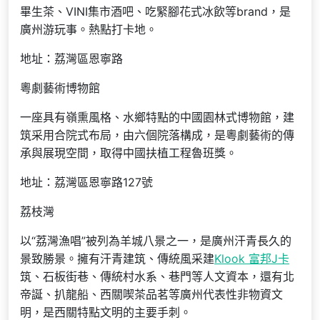
畢生茶、VINI集市酒吧、吃緊腳花式冰飲等brand，是
廣州游玩事。熱點打卡地。
地址：荔灣區恩寧路
粵劇藝術博物館
一座具有嶺熏風格、水鄉特點的中國園林式博物館，建
筑采用合院式布局，由六個院落構成，是粵劇藝術的傳
承與展現空間，取得中國扶植工程魯班獎。
地址：荔灣區恩寧路127號
荔枝灣
以“荔灣漁唱”被列為羊城八景之一，是廣州汗青長久的
景致勝景。擁有汗青建筑、傳統風采建
Klook 富邦J卡
筑、石板街巷、傳統村水系、巷門等人文資本，還有北
帝誕、扒龍船、西關喫茶品茗等廣州代表性非物資文
明，是西關特點文明的主要手刺。