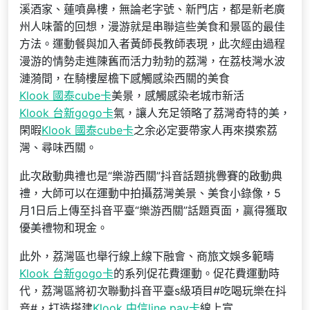
溪酒家、蓮噴鼻樓，無論老字號、新門店，都是新老廣
州人味蕾的回想，漫游就是串聯這些美食和景區的最佳
方法。運動餐與加入者黃師長教師表現，此次經由過程
漫游的情勢走進陳舊而活力勃勃的荔灣，在荔枝灣水波
漣漪間，在騎樓屋檐下感觸感染西關的美食
Klook 國泰cube卡
美景，感觸感染老城市新活
Klook 台新gogo卡
氣，讓人充足領略了荔灣奇特的美，
閑暇
Klook 國泰cube卡
之余必定要帶家人再來摸索荔
灣、尋味西關。
此次啟動典禮也是“樂游西關”抖音話題挑釁賽的啟動典
禮，大師可以在運動中拍攝荔灣美景、美食小錄像，5
月1日后上傳至抖音平臺“樂游西關”話題頁面，贏得獲取
優美禮物和現金。
此外，荔灣區也舉行線上線下融會、商旅文娛多範疇
Klook 台新gogo卡
的系列促花費運動。促花費運動時
代，荔灣區將初次聯動抖音平臺s級項目#吃喝玩樂在抖
音#，打造搭建
Klook 中信line pay卡
線上宣