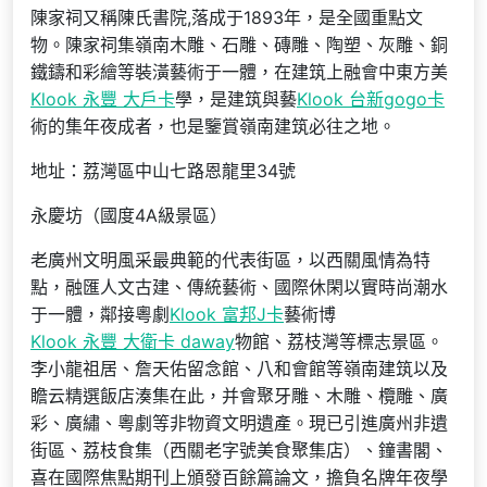
陳家祠又稱陳氏書院,落成于1893年，是全國重點文
物。陳家祠集嶺南木雕、石雕、磚雕、陶塑、灰雕、銅
鐵鑄和彩繪等裝潢藝術于一體，在建筑上融會中東方美
Klook 永豐 大戶卡
學，是建筑與藝
Klook 台新gogo卡
術的集年夜成者，也是鑒賞嶺南建筑必往之地。
地址：荔灣區中山七路恩龍里34號
永慶坊（國度4A級景區）
老廣州文明風采最典範的代表街區，以西關風情為特
點，融匯人文古建、傳統藝術、國際休閑以實時尚潮水
于一體，鄰接粵劇
Klook 富邦J卡
藝術博
Klook 永豐 大衛卡 daway
物館、荔枝灣等標志景區。
李小龍祖居、詹天佑留念館、八和會館等嶺南建筑以及
瞻云精選飯店湊集在此，并會聚牙雕、木雕、欖雕、廣
彩、廣繡、粵劇等非物資文明遺產。現已引進廣州非遺
街區、荔枝食集（西關老字號美食聚集店）、鐘書閣、
喜在國際焦點期刊上頒發百餘篇論文，擔負名牌年夜學