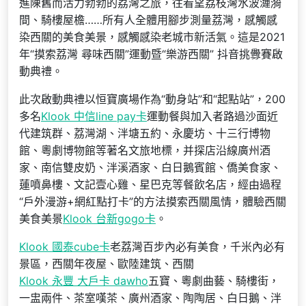
進陳舊而活力勃勃的荔灣之旅，往看望荔枝灣水波漣漪
間、騎樓屋檐……所有人全體用腳步測量荔灣，感觸感
染西關的美食美景，感觸感染老城市新活氣。這是2021
年“摸索荔灣 尋味西關”運動暨“樂游西關” 抖音挑釁賽啟
動典禮。
此次啟動典禮以恒寶廣場作為“動身站”和“起點站”，200
多名
Klook 中信line pay卡
運動餐與加入者路過沙面近
代建筑群、荔灣湖、泮塘五約、永慶坊、十三行博物
館、粵劇博物館等著名文旅地標，并探店沿線廣州酒
家、南信雙皮奶、泮溪酒家、白日鵝賓館、僑美食家、
蓮噴鼻樓、文記壹心雞、星巴克等餐飲名店，經由過程
“戶外漫游+網紅點打卡”的方法摸索西關風情，體驗西關
美食美景
Klook 台新gogo卡
。
Klook 國泰cube卡
老荔灣百步內必有美食，千米內必有
景區，西關年夜屋、歐陸建筑、西關
Klook 永豐 大戶卡 dawho
五寶、粵劇曲藝、騎樓街，
一盅兩件、茶室嘆茶、廣州酒家、陶陶居、白日鵝、泮