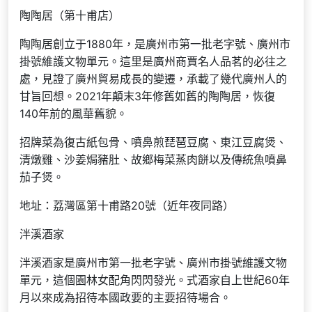
陶陶居（第十甫店）
陶陶居創立于1880年，是廣州市第一批老字號、廣州市
掛號維護文物單元。這里是廣州商賈名人品茗的必往之
處，見證了廣州貿易成長的變遷，承載了幾代廣州人的
甘旨回想。2021年顛末3年修舊如舊的陶陶居，恢復
140年前的風華舊貌。
招牌菜為復古紙包骨、噴鼻煎琵琶豆腐、東江豆腐煲、
清燉雞、沙姜焗豬肚、故鄉梅菜蒸肉餅以及傳統魚噴鼻
茄子煲。
地址：荔灣區第十甫路20號（近年夜同路）
泮溪酒家
泮溪酒家是廣州市第一批老字號、廣州市掛號維護文物
單元，這個園林女配角閃閃發光。式酒家自上世紀60年
月以來成為招待本國政要的主要招待場合。