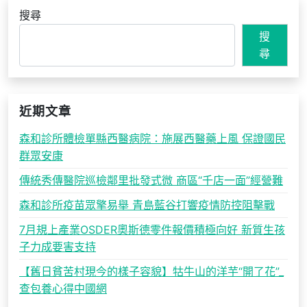
搜尋
搜
尋
近期文章
森和診所體檢單縣西醫病院：施展西醫藥上風 保證國民
群眾安康
傳統秀傳醫院巡檢鄰里批發式微 商區“千店一面”經營難
森和診所疫苗眾擎易舉 青島藍谷打響疫情防控阻擊戰
7月規上產業OSDER奧斯德零件報價積極向好 新質生孩
子力成要害支持
【舊日貧苦村現今的樣子容貌】牯牛山的洋芋“開了花”_
查包養心得中國網