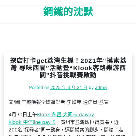
Skip
鋼鐵的沈默
to
content
探店打卡get荔灣生機！2021年“摸索荔
灣 尋味西關”活動暨“Klook客路樂游西
關”抖音挑戰賽啟動
Posted on
2025 年 3 月 24 日
by
admin
文/圖 羊城晚報全媒體記者 李煥坤 通信員 荔宣
4月30日上午
Klook 永豐 大衛卡 daway
Klook 中信line pay卡
，廣州市荔灣區恒寶廣場，近
200名“探尋者”同一動身，邁開摸索的腳步，開端了走