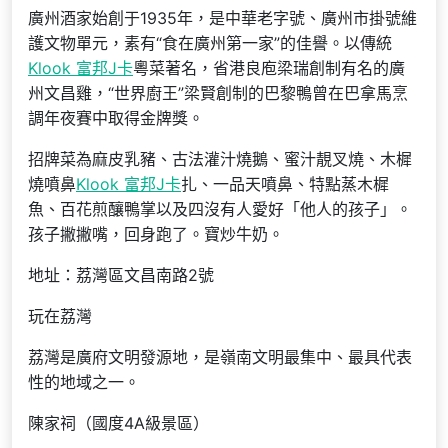
廣州酒家始創于1935年，是中華老字號、廣州市掛號維
護文物單元，素有“食在廣州第一家”的佳譽。以傳統
Klook 富邦J卡
粵菜著名，省港良庖梁瑞創制有名的廣
州文昌雞，“世界廚王”梁賢創制的巴黎鴨曾在巴拿馬烹
調年夜賽中取得金牌獎。
招牌菜為麻皮乳豬、古法灌汁燒鵝、蜜汁靚叉燒、木樨
燒噴鼻
Klook 富邦J卡
扎、一品天噴鼻、特點蒸木樨
魚、百花煎釀鴨掌以及四沒有人愛好「他人的孩子」。
孩子撇撇嘴，回身跑了。寶炒牛奶。
地址：荔灣區文昌南路2號
玩在荔灣
荔灣是廣府文明發源地，是嶺南文明最集中、最具代表
性的地域之一。
陳家祠（國度4A級景區）