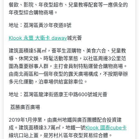
餐飲、影院、年夜型超市、兒童教導配套等一應俱全的
年夜型綜合購物商場。
地址：荔灣區黃沙年夜道8號
Klook 永豐 大衛卡 daway
城光薈
建筑面積達5萬㎡，薈萃生涯購物、美食六合、兒童教
導、休閑文娛、時髦活動等業態，以社區周邊3公里范
圍為重要辦事人群，主打會員制特點運營合購物商場。
由南北兩區和一個年夜型的露天廣場構成，不按期舉辦
多元化運動，泊車場供給富餘車位。
地址：荔灣區龍津街道康王中路600號城光薈
荔勝廣百廣場
2019年1月停業，由廣州地鐵與廣百團體配合投資建
成。建筑面積達3.7萬㎡，地鐵一號
Klook 國泰cube卡
線坑口站上蓋，是芳村片區年夜型貿易綜合體。