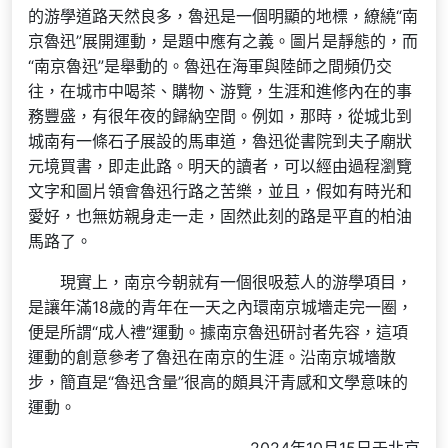
的游學道路天然良多，魯迅是一個明顯的地標，繚繞“南
京魯迅”展開運動，是題中應有之義。圖片是靜態的，而
“南京魯迅”是舉動的。魯迅在海軍與陸師之間頻仍交
往，在城市中喝茶、購物、游覽，生涯和進修內在的事
務豐盛，有很年夜的歸納空間。例如，那時，從城北到
城南有一條石子展設的馬車道，魯迅從書院到夫子廟狀
元境買書，即走此路。明天的讀者，可以經由過程瀏覽
文字和圖片領會魯迅行路之苦樂，並且，假如有時光和
愛好，也無妨親身走一走，固然此刻的路是平直的柏油
馬路了。
現實上，南京今朝就有一個很吸惹人的游學項目，
是讓年滿18歲的青年在一天之內環南京城墻走完一圈，
便是所謂“成人禮”運動。據南京魯迅研討者先容，這項
運動的創意參考了魯迅在南京的生涯。沿南京城墻散
步，簡直是“魯迅含量”很高的頗具汗青感和文學意味的
運動。