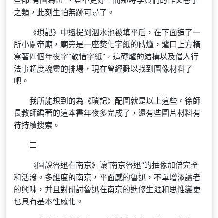
些都“有圖為證”，豈不更好！而那時學員們的作文卷子
之類，此刻生怕無跡可尋了。
《瑣記》中還提到泅水池被填平后，在下面造了一
所小關帝廟，廟旁是一座焚化字紙的磚爐，爐口上方橫
寫著四個年夜字“敬惜字紙”，這磚爐的結構以及僧人行
法事超度魂靈的排場，現在曾經難以找到圖像材料了
吧。
我所能想到的為《瑣記》配圖就是以上這些。徐師
長教師編著的這本書年夜多完成了，還有些圖片材料有
待持續搜索。
三
《圖說魯迅在南京》讓“南京魯迅”的抽像加倍完全
和活潑。多維度的南京，平面感的魯迅，不單增添讀者
的興味，并且對研討魯迅在南京的進修生涯和思惟變更
也具有基本性感化。