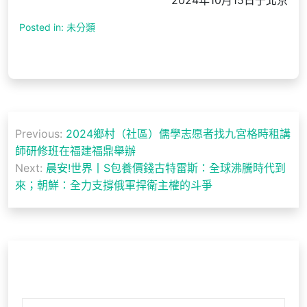
2024年10月15日于北京
Posted in: 未分類
文
Previous:
2024鄉村（社區）儒學志愿者找九宮格時租講
章
師研修班在福建福鼎舉辦
導
Next:
晨安!世界丨S包養價錢古特雷斯：全球沸騰時代到
來；朝鮮：全力支撐俄軍捍衛主權的斗爭
覽