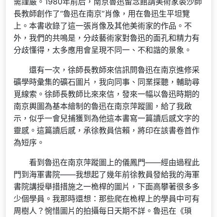
需謹嚴。1980年前后，南京魯迅留念館請美術家裘沙師
長教師創作了“魯迅在南京”肖像，用在魯迅生平坦覽
上。本書收錄了這一張肖像及其他美術家的作品。不
外，我們的共鳴是，分歧藝術家對魯迅的面孔和精力有
分歧懂得，太多應用會呈現不同一、不和諧的景象。
還有一次，徐師長教師來信訊問魯迅在南京進修采
礦學時彙集的礦石圖片，我向同事、同業探聽，輔助尋
覓線索。徐師長教師比來來信，發來一幅以魯迅時期的
南京輿圖為基本繪制的魯迅在南京萍蹤圖，給了我啟
示，似乎一會兒捕獲到為他這本書寫一篇讀后感文字的
靈感。這篇讀后感，承徐教員信賴，將印在該書卷首作
為短序。
看到魯迅在南京萍蹤圖上的儀鳳門——經由過程此
門到海軍書院——我想起了幾年前徐教員發給我的海軍
書院講授舉措措施之一桅桿的圖片，下面高攀著很多多
少個學員。我那時還想：那些爬在桅桿上的學員中可有
周樹人？惋惜圖片的拍攝每日天期不詳。魯迅在《瑣