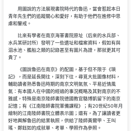
用圖說的方法展現書院時代的魯迅，當會惹起本日
青年先生們的追蹤關心和愛好，有助于他們在進修中思
慮和鑒戒。
比來有學者在南京海軍書院原址（后來的水兵部、
水兵某研討所）發明了一些遺址和檔案資料，假如有與
泅水池、艦船之類的記錄甚至有圖片為證，那就更其可
貴了。
《圖說魯迅在南京》的配圖，基于但不限于《瑣
記》，而是延長開往，深刻下往，尋覓大批圖像材料，
輔助讀者熟悉魯迅時期的南京文明氣氛、平易近情風
氣：有本國人在中國的經過的事況概略及其對南京的不
雅感，特殊是南京陸師書院德國教官駱博凱留下的南京
記憶；有《江南陸師書院軍備課程》；有20世紀50年月
繪制的江南陸師書院立體表示圖；還有，為了讓讀者更
好地輿解魯迅的結業執照，供給了陸師黃爾甲、王叫
瑤、鄭鈺如的成就單、考單、學照作為參照。