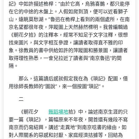
記》中如許描述桅桿：“由於它高，烏鴉喜鵲，都只能停
在它的中途的木盤上。人假如爬到頂，便可以近看獅子
山，遠眺莫愁湖。”魯迅在桅桿上看到的兩個處所，在南
京名望都很年夜，萍蹤圖上天然赫然標明。我曾編輯過
《朝花夕拾》的注釋本，經常不知足于文字注釋，很想
找來圖片，與文字相互參證，讓讀者取得直不雅的印
象。徐教員的書中供給如許的萍蹤圖和勝景圖，讓讀者
取得理性熟悉，一會兒拉近了讀者與“南京魯迅”的間
隔。
那么，這篇讀后感就假定我在為《瑣記》配圖，借
用徐師長教師的“圖說”，來一個按圖“瑣記”。
二
《朝花夕
舞蹈場地
拾》中，論述南京生涯的只
要一篇《瑣記》，篇幅原來不年夜，開首還有幾段不寫
南京而仍寫紹興，講述“走異地”到南京唸書的緣由，如
對人際關系的惡感和討厭、家庭經濟拮據等，回結為