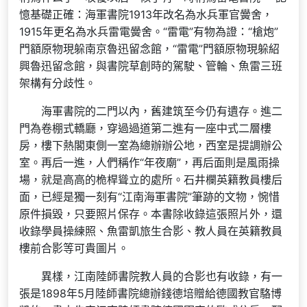
憶基礎正確：海軍書院1913年改名為水兵軍官黌舍，
1915年更名為水兵雷電黌舍。“雷電”有物為證：“槍炮”
門額原物現躲南京魯迅留念館，“雷電”門額原物現躲紹
興魯迅留念館，與書院草創時的駕駛、管輪、魚雷三班
架構有分歧性。
海軍書院的二門以內，舊建筑至今仍有遺存。進二
門為卷棚式轎廳，穿過過道第二進有一座中式二層樓
房，樓下熱閣東側一室為總辦辦公地，西室是提調辦公
室。再后一進，人們稱作“年夜廟”，再后面則是風雨操
場，就是高高的桅桿聳立的處所。石井欄英籍教員樓后
面，已經是獨一刻有“江南海軍書院”筆跡的文物，惋惜
原件損毀，只要照片保存。本書除收錄這張照片外，還
收錄學員操練照、魚雷凱旅生合影、教人員在英籍教員
樓前合影等可貴圖片。
異樣，江南陸師書院教人員的合影也有收錄，有一
張是1898年5月陸師書院總辦錢德培贈給德國教官駱博