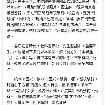
凱的。書中先容江南陸師書院德國軍官的歐式住房，配
以1899年12月駱博凱所攝照片，圖注為：“現為南京魯
迅留念館”，即在南京師范年夜學附中校園內。還有“總
辦樓”，圖注為：“現稱魯迅唸書處，該樓由挹江門街道
魯迅園社區管轄，并作為社區社會運動的場合。是全國
第一個魯迅走進社區的場合。”汗青感和實際感融合在一
路。
魯迅唸書時代，教科書稀缺，先生聽課本，重要靠
手抄。魯迅留下多冊課本筆記，如《開方》《水學進
門》《八線》等，書中都有充足的反應，不單有圖片材
料，還做了較具體的闡明。如對《幾何學》筆記的圖
注：
縱26.6厘米，橫20.3厘米。紙質，l冊。紙捻裝訂。
封面右下方署“周樹人”名。行書，墨筆繕寫，筆跡工
整。“論點線面體，及各形之理，并度其鉅細為幾何，形
有三，度長闊厚是也。”內分“開始”“求作”“證題”三篇。
附有大批圖解，鉛筆繪制，線條清楚。