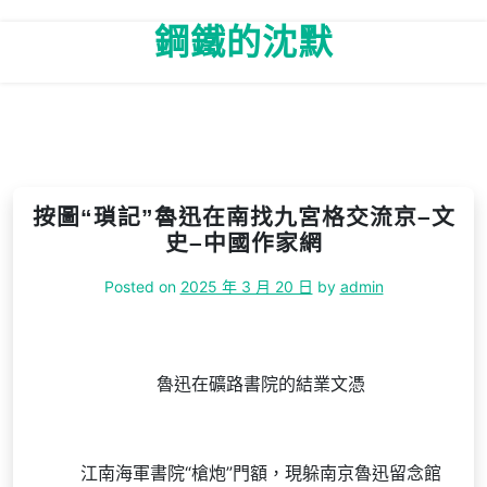
Skip
鋼鐵的沈默
to
content
按圖“瑣記”魯迅在南找九宮格交流京–文
史–中國作家網
Posted on
2025 年 3 月 20 日
by
admin
魯迅在礦路書院的結業文憑
江南海軍書院“槍炮”門額，現躲南京魯迅留念館