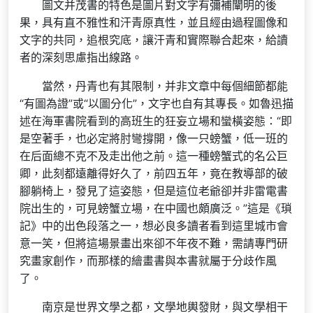
圖文并茂書的特色是圖片對文字有彌補闡明的後
果，具有直不雅性和汗青原真性，並且經由過程圖像和
文字的共同，追根究底，讓汗青和實際聯合起來，給讀
者的深刻思慮指出線路。
當然，丹青也有其限制，并非文章中每個細節都能
“有圖為證”或“以圖分化”，文字也自有其專長。如魯迅描
述在海軍書院看到的高班生的狂妄立場和蠻橫姿態：“即
是空著手，也必定將肘彎撐開，像一只螃蟹，低一班的
在后面總不克不及走出他之前。這一種螃蟹式的名公巨
卿，此刻都遠離得好久了，前四五年，竟在教導部的破
腳躺椅上，發見了這姿態，但是這位老爺卻并非雷電書
院出生的，可見螃蟹立場，在中國也頗廣泛。”這是《瑣
記》中的出色段落之一，想必良多讀者看到這里城市會
意一笑，但將這場景畫出來卻不年夜不難，需請專門研
究畫家創作，而那樣的繪畫書與本書就屬于分歧作風
了。
南京是世界文學之都，文學地輿發財，與文學相干