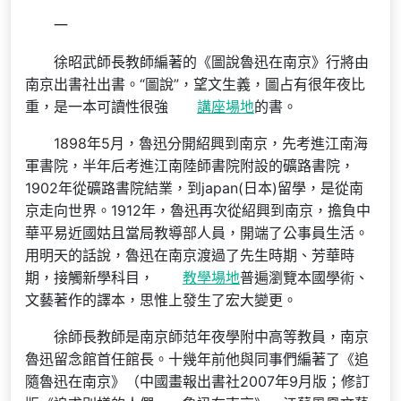
一
徐昭武師長教師編著的《圖說魯迅在南京》行將由
南京出書社出書。“圖說”，望文生義，圖占有很年夜比
重，是一本可讀性很強
講座場地
的書。
1898年5月，魯迅分開紹興到南京，先考進江南海
軍書院，半年后考進江南陸師書院附設的礦路書院，
1902年從礦路書院結業，到japan(日本)留學，是從南
京走向世界。1912年，魯迅再次從紹興到南京，擔負中
華平易近國姑且當局教導部人員，開端了公事員生活。
用明天的話說，魯迅在南京渡過了先生時期、芳華時
期，接觸新學科目，
教學場地
普遍瀏覽本國學術、
文藝著作的譯本，思惟上發生了宏大變更。
徐師長教師是南京師范年夜學附中高等教員，南京
魯迅留念館首任館長。十幾年前他與同事們編著了《追
隨魯迅在南京》（中國畫報出書社2007年9月版；修訂