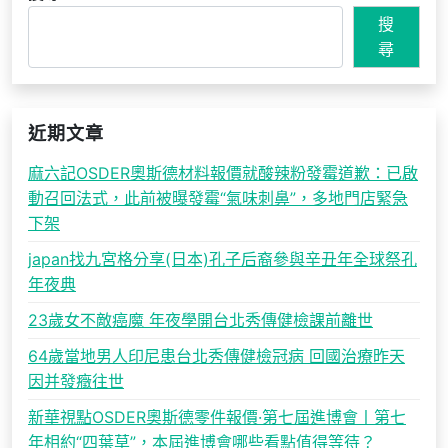
搜
尋
近期文章
麻六記OSDER奧斯德材料報價就酸辣粉發霉道歉：已啟
動召回法式，此前被曝發霉“氣味刺鼻”，多地門店緊急
下架
japan找九宮格分享(日本)孔子后裔參與辛丑年全球祭孔
年夜典
23歲女不敵癌魔 年夜學開台北秀傳健檢課前離世
64歲當地男人印尼患台北秀傳健檢冠病 回國治療昨天
因并發癥往世
新華視點OSDER奧斯德零件報價·第七屆進博會丨第七
年相約“四葉草”，本屆進博會哪些看點值得等待？