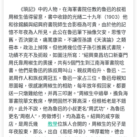
《瑣記》中的人物，在海軍書院任教的魯迅的叔祖
周椒生值得留意，書中收錄的光緒二十九年（1903）他
和徐錫麟與紹興府書院師生合影極為可貴，由於他的記
憶不年夜為人所見。此公在魯迅筆下抽像欠安，思惟守
舊，否決變法，痛罵康梁，不讓侄孫讀《天演論》之類
冊本，政治上掉隊。但他將幾位侄子孫引進舊式書院，
功績不克不及扼殺，如圖注所寫：“紹興東昌坊口新臺門
周氏靠周椒生的奧援，共有5個門生到江南海軍書院唸
書。他們是魯迅的族叔周叫山、親叔周伯升、魯迅、二
弟周作人和族叔周冠五。魯迅一家占三位。魯迅母親知
恩圖報，很感謝周椒生的相助，每年放年假回家，都要
送一只燉雞給他，并再三叩謝。”周椒生中過舉，擔負海
軍書院華文教席，學問固然不算高深，但根柢老是不錯
的。此外不說，他為魯迅的小叔更名“周武功”，為魯迅
更名“周樹人”，旁徵博引，均為嘉名。紹興的咸亨飯
店，是周氏幾
教學
位族人合開的，周椒生的兒子是
年夜股東，那么，出自《易經·坤卦》“坤厚載物，德合