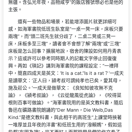
無疆。含弘光年夜，品物咸亨”的飯店雅號想必也是他的
主張。
還有一些物品和場景，若能增添圖片就更詳細可
感，如海軍書院低班生臥室是“一桌一凳一床，床板只要
兩塊”，而“頭二班先生就分歧了，二桌二凳或三凳一
床，床板多至三塊”，讀者會不會想了解“兩塊”或“三塊”
床板是怎么回事？擴展地說，宿舍的陳設如何用丹青表
示？這或許可以參考同時期人的記載文字停止回復復
興。再如《瑣記》講到海軍書院的課程設定：“一禮拜
中，簡直四成天是英文：‘It is a cat.’‘Is it a rat？’一成天
是讀華文：‘正人曰，潁考叔可謂純孝也已矣，愛其母，
施及莊公。’一成天是做華文：《良知知彼攻無不克
論》，《潁考叔論》，《云從龍風從虎論》，《咬得菜
根則百事可做論》。”海軍書院用的是英文教科書，隨后
魯迅在礦路書院朗誦的“Der Mann，Die Weib,Das
Kind.”是德文教科書，與此相干的高班生“上課堂時挾著
一堆厚並且年夜的洋書”和低班生用的“潑賴媽”，假如這