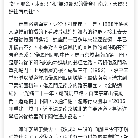
“好。那么，走罷！”和“無須膏火的黌舍在南京，天然只
好往南京往”。
走旱路到南京，要從下打開岸，于是，1888年德國
人駱博凱拍攝的下看護片就進進讀者的視野。接上去天
然是從儀鳳門進城。這座門一百多年來幾經變遷，早已
非復古不雅。本書對古今儀鳳門的圖片做的圖注頗有汗
青滄桑感：“儀鳳門即興中門，是南京城東南面第一門，
是那時從下關汽船船埠進城的必經之路。清朝儀鳳門為
單孔城門，上設兩層箭樓。咸豐三年（1853），承平天
堂部隊以隧道炸塌儀鳳門四周城墻，霸佔南京。清末到
平易近國初年，儀鳳門是南京的路況要塞。《金陵通
紀》：‘光緒二十一年，創筑馬車路，自碑亭巷出儀鳳
門，造鐵橋于下關，以通洋棚，遍城行東瀛車。’2006
年重建了城門，這里還是南京城北的主要通道。魯迅進
學后常從這里到下關往漫步品茗。”
如許就到了黌舍。《瑣記》中說的“面前目今不了解
稱為什么了，收復以后，似乎有一時稱為雷電書院”，記