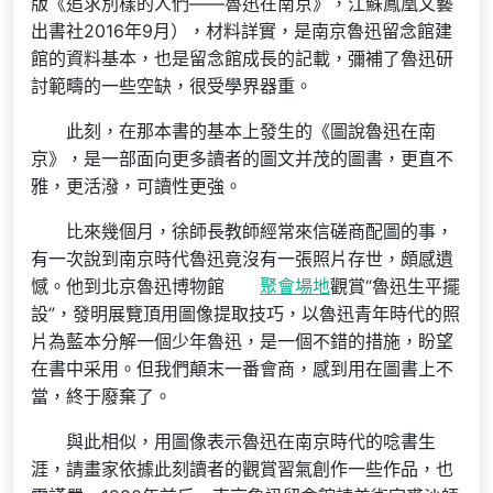
版《追求別樣的人們——魯迅在南京》，江蘇鳳凰文藝
出書社2016年9月），材料詳實，是南京魯迅留念館建
館的資料基本，也是留念館成長的記載，彌補了魯迅研
討範疇的一些空缺，很受學界器重。
此刻，在那本書的基本上發生的《圖說魯迅在南
京》，是一部面向更多讀者的圖文并茂的圖書，更直不
雅，更活潑，可讀性更強。
比來幾個月，徐師長教師經常來信磋商配圖的事，
有一次說到南京時代魯迅竟沒有一張照片存世，頗感遺
憾。他到北京魯迅博物館
聚會場地
觀賞“魯迅生平擺
設”，發明展覽頂用圖像提取技巧，以魯迅青年時代的照
片為藍本分解一個少年魯迅，是一個不錯的措施，盼望
在書中采用。但我們顛末一番會商，感到用在圖書上不
當，終于廢棄了。
與此相似，用圖像表示魯迅在南京時代的唸書生
涯，請畫家依據此刻讀者的觀賞習氣創作一些作品，也