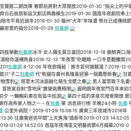
成至寶館二期改陳 春節前將對大眾開放2019-01-30 “指尖上的中
 齊白石故居新設文創店興趣橫生2019-01-30 國度年夜劇院奉
運動陪市平易近過年2019-01-30 福州“大年”年味濃 祭灶已成傳統
最密意的福分2019-01-29
包養網
冬天四肢舉動
包養網
冰冷 女人攝生莫忘當回2018-12-18 脆鯇爽口
湯給你溫補熱身2018-12-13 “年夜雪”吃暖鍋 一口冬意翻騰間201
201
包養網
8-12-06 年夜廚揭秘：進冬若何燉靚湯？2018-12-0
首只“子二
包養網
代”熊貓在廣州長隆喜迎第一個農歷新春
甘
潑物雪豹
塔里木河冰面融化萌生戈壁之春
男人當眾取下名畫
冒險家自制“雪地床”露營挑釁極限
圓明園年夜宮門百年來初
前夕 一輛輛彩車在街區中巡游
第四十屆趵突泉花燈會開燈 節
鎖作為佈景人物之一，在
包養
第 消息排行榜 羊晚24小時
包養
養
公里外病院！2019-01-29 15:08:15 廣東三年夜城市2018年
:13:36 往廣東迷信中間“上天進海”過新年2019-01-29 14:52:05
-01-29 14:52:05 首屆年夜灣區文明藝術節6月揭幕2019-0