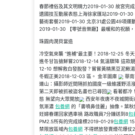
春節禮俗及其文明精力2019-01-30 故宮完
遺國技互動展表態上海徐家匯站2019-01-30
藝術套餐2019-01-30 北京31處公園49項
2019-01-30 【零號音樂廳】最暖和的祝願，
珠圓肉潤貝當造
冷空氣來襲 “進補”最主要！2018-12-25 
進冬甘旨搶鮮嘗2018-12-14 氣溫驟降 這款靚
12-10 想解救白發脫發？嘗嘗黃精黑豆泥鰍湯
冬蝦正美2018-12-03 區。 金羊圖庫
華南
連山：攝影師近間隔抓拍國度一級維護野活
第二天即被抓被盜名畫也已尋回
看著都冷！
態 無望向大眾開放
西安年夜唐不夜城開街
氛漸濃
包養網
的「書噴鼻佳麗」抽像。葉秋
妊婦春運回家遇車禍 路政職員7分鐘送到8
包
PM2.5所有的完成達標2019-01-29
包養網
15
禁限放區域內
包養網
不得燃放發賣煙花爆仗2019