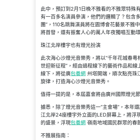
此中，預訂到2月1日晚不雅看的不雅眾特殊
有一百多名演員參演，他們的邏輯了？包含多
團”，110名跳舞演員將在園博會花藝景不
將首發，還有振奮人心的萬人年夜獨唱互動
珠江北岸樓宇也有燈光扮演
此次海心沙燈光音樂秀，將以“千年花城春粵相
世迎新征程”，經由過程線下的藝術作品和線
線下，將從廣
包養網
州塔開端，順次點亮珠
旋律，打造海心沙燈光音樂秀。
值得一提的是，本屆嘉會將由廣州國際燈光
據悉，除了燈光音樂秀這一“主會場”，本年還將發
江北岸24座樓宇外立面的LED屏幕上，將
的盛景，浮現
包養網
嶺南地域國民群眾的春節
不雅展指南：