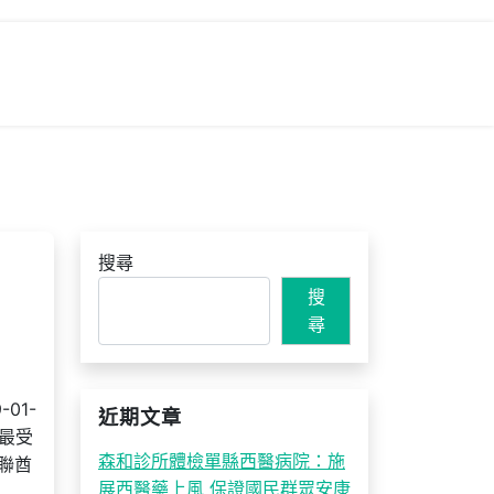
搜尋
搜
尋
01-
近期文章
年最受
森和診所體檢單縣西醫病院：施
阿聯酋
展西醫藥上風 保證國民群眾安康