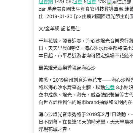
包養網
1-29 09:
包養
5
包養
1:18
前往頂部 
car 房產美食圖集生涯食安科技教導軍事 連
仕 2019-01-30 [p>由廣州國際燈光
文/金羊網 記者羅仕
千年花城，殘暴迎春，海心沙燈光音樂秀行將啟
日，天天早晨8時整，海心沙水舞臺都將演出
本日起，市平易近游客均可預定進場不花錢
最美燈光音樂秀現身海心沙
據悉，2019廣州創意迎春花市——海心沙燈
將以海心沙水舞臺為主體，聯動
包養
8小姑娘
空中成像、燈光、激光、威亞裝配裝備等古
向世界詮釋獨佔的城市brand抽像和文明內在
海心沙燈光音樂秀將于2019年2月1日啟動
日不閉幕。在長達19天的時光里，天天早晨
浮現花城之春。