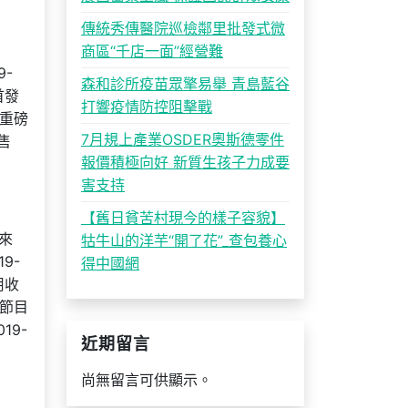
傳統秀傳醫院巡檢鄰里批發式微
商區“千店一面”經營難
9-
森和診所疫苗眾擎易舉 青島藍谷
首發
打響疫情防控阻擊戰
款重磅
7月規上產業OSDER奧斯德零件
預售
報價積極向好 新質生孩子力成要
害支持
【舊日貧苦村現今的樣子容貌】
應來
牯牛山的洋芋“開了花”_查包養心
9-
得中國網
用收
會節目
19-
近期留言
尚無留言可供顯示。