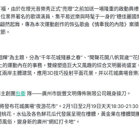
有福，由於在燈光音樂秀正式“亮燈”之前加送一場隆重的啟動典
位業界著名的歌頌演員、集平易近樂與時髦于一身的“穗佳麗國
雅中翩然起舞，專為本次運動創作的恢弘歌曲《情牽我的內陸》案
環節。
輝”為主題，分為“千年花城殘暴之春”、“聞聲花開八帆賀歲”“花
上的運動內在的事務，雙線塑造巨大又風趣的綜合文明藝術盛宴
江兩岸主體建筑，應用3D技巧投射平面花景，并以花城廣場音樂
節主創團
包養
隊——廣州市銳豐文明傳佈無限公司親身操刀。
布花城廣場“夜游花市”。2月1日至2月19日天天18:30-21:3
浮現桃花，水仙及各色鮮花瓜代發展呈現在樓體，黃金果在樓體間
風俗，變身新的廣州“網紅打卡地”。