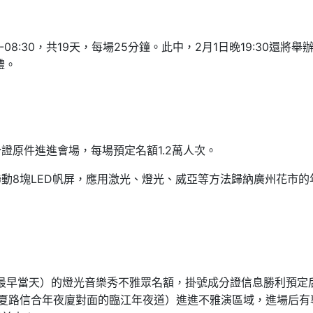
0-08:30，共19天，每場25分鐘。此中，2月1日晚19:30還將舉
禮。
證原件進進會場，每場預定名額1.2萬人次。
動8塊LED帆屏，應用激光、燈光、威亞等方法歸納廣州花市的
最早當天）的燈光音樂秀不雅眾名額，掛號成分證信息勝利預定
夏路信合年夜廈對面的臨江年夜道）進進不雅演區域，進場后有