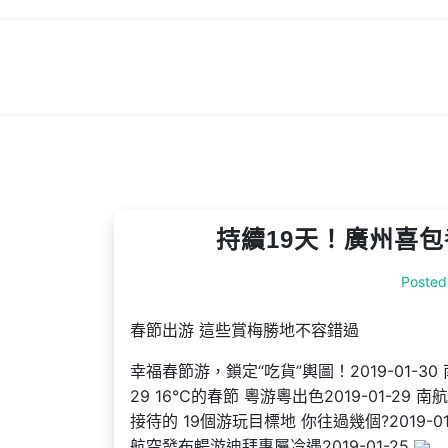
Skip
to
content
持續19天！廣州喜包
Posted
春節出游 這些賞梅勝地不容錯過
幸福春節游，鎖定“吃貨”輿圖！2019-01-30 
29 16℃的春節 粵游粵出色2019-01-29 南
接待的 19個游玩目標地 你往過幾個?2019-01
航空發布暢游迪拜專屬冷遇2019-01-25