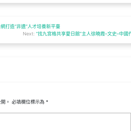
養網打造“非遺”人才培養新平臺
Next:
“找九宮格共享愛日館”主人徐曉霞–文史–中國
公開。
必填欄位標示為
*