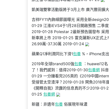
凱美瑞雙擎活動版將于3月上市 廣汽豐田擴
吉祥FY11內飾細節圖曝光 采用全新design2019
01-29 江淮iEVS4于1月28日開啟預售 二季度
2019-01-28 Polestar 2最新預告圖發布
新車將上市 2019-01-25 雷克薩斯UX正式上市 
26.99萬-37.30萬 2019-01-24
蘋果Q1凈利潤同比下滑1
包養
%，iPhone支
2019年全球brand500強
包養
：huawei1
了！我們感到：值得2019-01-30
包養網
抖音
01-29 一分鐘看完205頁的《2019中國int
受接管太空渣滓？2019-01-28 閑魚201
《開釋自我》流露的信息真的不少2019-01-28
01-25
包養網
新疆：非遺年
包養
俗展現年味濃