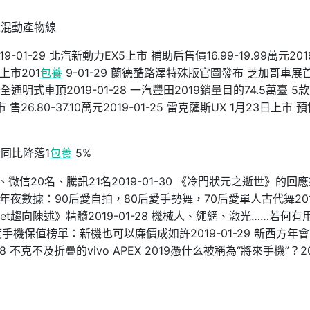
大混動產物線
-01-29 北汽新動力EX5上市 補助后售價16.99-19.99萬元201
上市201
包養
9-01-29 蘭德酷路澤特殊版官圖發布 芝加哥車展
 采用全通明式車頂2019-01-28 一汽豐田2019銷量目的74.5萬臺 5
售26.80-37.10萬元2019-01-25 雷克薩斯UX 1月23日上市 
出同比降落1
包養
5%
2名、微信20名、騰訊21名2019-01-30 《冷門狀元之逝世》的回
年夜數據：90后愛自拍，80后愛手勢舞，70后愛單人古代舞201
ernet趨向陳述》精髓2019-01-28 機械人、繩網、激光……若何有
8年度手機保值榜單：新機也可以廉價成如許2019-01-29 新西方年
 不克不及折疊的vivo APEX 2019憑什么被稱為“將來手機”？20