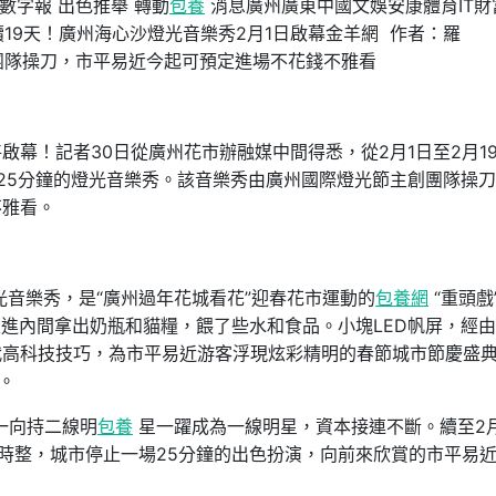
數字報 出色推舉 轉動
包養
消息廣州廣東中國文娛安康體育IT財
續19天！廣州海心沙燈光音樂秀2月1日啟幕金羊網 作者：羅
節主創團隊操刀，市平易近今起可預定進場不花錢不雅看
幕！記者30日從廣州花市辦融媒中間得悉，從2月1日至2月1
25分鐘的燈光音樂秀。該音樂秀由廣州國際燈光節主創團隊操
不雅看。
光音樂秀，是“廣州過年花城看花”迎春花市運動的
包養網
“重頭戲
進內間拿出奶瓶和貓糧，餵了些水和食品。小塊LED帆屏，經
代高科技技巧，為市平易近游客浮現炫彩精明的春節城市節慶盛
。
，一向持二線明
包養
星一躍成為一線明星，資本接連不斷。續至2月
8時整，城市停止一場25分鐘的出色扮演，向前來欣賞的市平易