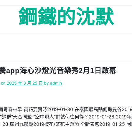
鋼鐵的沈默
養app海心沙燈光音樂秀2月1日啟幕
 on
2025 年 3 月 25 日
by
admin
南粵春來早 賞花要實時2019-01-30 在泰國最高點俯瞰曼谷2019-
航“退群”天合同盟 “空中飛人”們該何往何從？2019-01-28 2019
-28 廣州九龍湖2019櫻花/茶花主題節 全新表態2019-01-25 