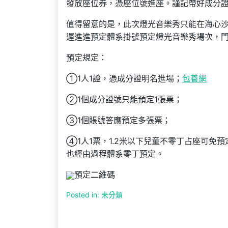
發放座位券，憑座位號進座。謹記帶好成分
值得留意的是，此次燈光音樂秀只能在海心
遲進進預定體系掛號預定燈光音樂秀場次，門
預定規定：
①1人1證，憑成分證明名進場；
包養網
②1個成分證號只能預定1張票；
③1個賬號答應預定多張票；
④1人1票，1.2米以下兒童不零丁占座可
也經由過程體系零丁預定。
預定二維碼
Posted in: 未分類