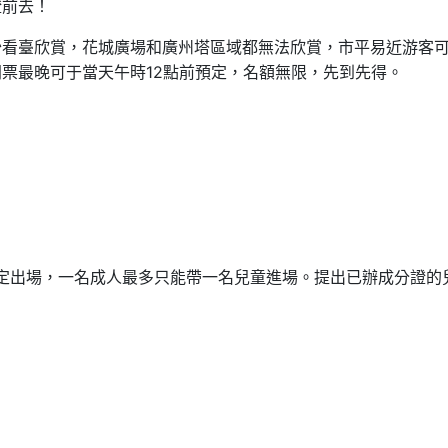
證前去！
沙看臺欣賞，花城廣場和廣州塔區域都無法欣賞，市平易近游客
票最晚可于當天午時12點前預定，名額無限，先到先得。
免預定出場，一名成人最多只能帶一名兒童進場。提出已辦成分證的