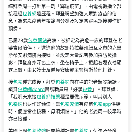
統拜登周一打針第一劑「輝瑞疫苗」，由電視轉播全部
接種經
包養網
過歷程。拜登盼望加強大眾對疫苗的信
念，為來歲疫苗年夜範圍分發及設定普羅民眾接種作好
預備。
已屆78歲
包養網站
高齡、被評定為高危一族的拜登在老
婆吉爾陪伴下，進進他的故鄉特拉華州紐瓦克市的克里
斯蒂安娜病院內接種，並設定大量記者參加採訪及攝
影。拜登身穿深色上衣，坐在椅子上，捲起右邊衣袖顯
露上臂，由女護士及僱員安康部主管梅斯替他打針。
接
包養
種完成後，拜登
包養網
向在場的記者頒發講話，
讚賞
包養網dcard
醫護職員是「好漢
包養
」。拜登說：
「我明天來接
包養網推薦
種是要做示範，叫其別人
包養妹
也要作好預備，當
包養感情
有疫苗
包養app
供給
時，便應當往接種，毋須煩惱。」他的老婆周一較早時
亦已接種。
美國上周
包養軟體
睜開接種計畫
包養網
，付運及分發