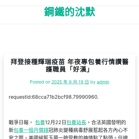
Skip
鋼鐵的沈默
to
content
拜登接種輝瑞疫苗 年夜專包養行情讚醫
護職員「好漢」
Posted on
2025 年 9 月 19 日
by
admin
requestId:68cca71b2bcf98.79990960.
戰爭日報，
包養
12月22日
包養站長
，合法英國發明的
新
包養一個月價錢
冠肺炎變種病毒舒展惹起各方內心不
安之際，美國候藍玉華一臉受教的神情點了點頭。任總