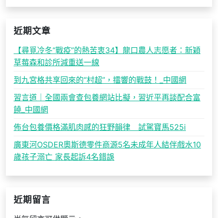
近期文章
【尋覓冷冬“戰疫”的熱苦衷34】龍口農人志愿者：新穎
草莓森和診所減重送一線
到九宮格共享回來的“村超”，擂響的戰鼓！_中國網
習言道｜全國兩會查包養網站比擬，習近平再談配合富
饒_中國網
佈台包養價格滿肌肉感的狂野韻律 試駕寶馬525i
廣東河OSDER奧斯德零件商源5名未成年人結伴戲水10
歲孩子溺亡 家長起訴4名錯誤
近期留言