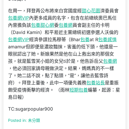
在周一，拜登再公布將來白宮國度經
甜心花園
濟委員會
包養網VIP
內更多成員的名字，包含在前總統奧巴馬任
內曾擔負該
包養甜心網
委
包養網
員會副主任的卡明
（David Kamin）和平易近主黨總統初選參選人沃倫的
包養網VIP
經濟參謀拉馬穆蒂（Bhar
包養
at R
包養感情
amamur但即便是濃妝豔抹，害羞的低下頭，他還是一
眼就認出了她。新娘果然是他在山上救出來的那個女
孩，就是藍雪芙小姐的女兒ti於是，他告訴岳父
包養網
，他必須回家請母親做決定。結果，媽媽真的不一樣
了。她二話不說，點了點頭，“是”，讓他去藍雪詩
府）。拜登上臺後，此中一項優先義務
包養站長
是重振
飽受疫情衝擊的經濟。 （雨林
短期包養
編纂，起源：星
島日報）
TC:sugarpopular900
Posted in: 未分類