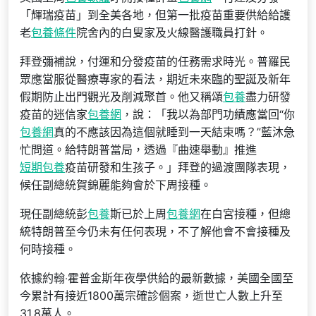
「輝瑞疫苗」到全美各地，但第一批疫苗重要供給給護
老
包養條件
院舍內的白叟家及火線醫護職員打針。
拜登彌補說，付運和分發疫苗的任務需求時光。普羅民
眾應當服從醫療專家的看法，期近未來臨的聖誕及新年
假期防止出門觀光及削減聚首。他又稱頌
包養
盡力研發
疫苗的迷信家
包養網
，說：「我以為部門功績應當回“你
包養網
真的不應該因為這個就睡到一天結束嗎？”藍沐急
忙問道。給特朗普當局，透過『曲速舉動』推進
短期包養
疫苗研發和生孩子。」拜登的過渡團隊表現，
候任副總統賀錦麗能夠會於下周接種。
現任副總統彭
包養
斯已於上周
包養網
在白宮接種，但總
統特朗普至今仍未有任何表現，不了解他會不會接種及
何時接種。
依據約翰‧霍普金斯年夜學供給的最新數據，美國全國至
今累計有接近1800萬宗確診個案，逝世亡人數上升至
31.8萬人。