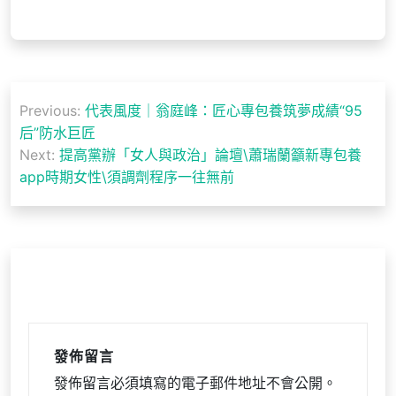
文
Previous:
代表風度｜翁庭峰：匠心專包養筑夢成績“95
章
后”防水巨匠
導
Next:
提高黨辦「女人與政治」論壇\蕭瑞蘭籲新專包養
app時期女性\須調劑程序一往無前
覽
發佈留言
發佈留言必須填寫的電子郵件地址不會公開。