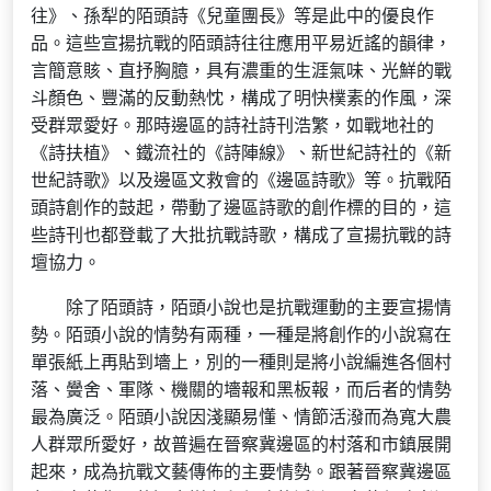
往》、孫犁的陌頭詩《兒童團長》等是此中的優良作
品。這些宣揚抗戰的陌頭詩往往應用平易近謠的韻律，
言簡意賅、直抒胸臆，具有濃重的生涯氣味、光鮮的戰
斗顏色、豐滿的反動熱忱，構成了明快樸素的作風，深
受群眾愛好。那時邊區的詩社詩刊浩繁，如戰地社的
《詩扶植》、鐵流社的《詩陣線》、新世紀詩社的《新
世紀詩歌》以及邊區文救會的《邊區詩歌》等。抗戰陌
頭詩創作的鼓起，帶動了邊區詩歌的創作標的目的，這
些詩刊也都登載了大批抗戰詩歌，構成了宣揚抗戰的詩
壇協力。
除了陌頭詩，陌頭小說也是抗戰運動的主要宣揚情
勢。陌頭小說的情勢有兩種，一種是將創作的小說寫在
單張紙上再貼到墻上，別的一種則是將小說編進各個村
落、黌舍、軍隊、機關的墻報和黑板報，而后者的情勢
最為廣泛。陌頭小說因淺顯易懂、情節活潑而為寬大農
人群眾所愛好，故普遍在晉察冀邊區的村落和市鎮展開
起來，成為抗戰文藝傳佈的主要情勢。跟著晉察冀邊區