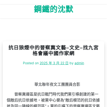
Skip
鋼鐵的沈默
to
content
抗日狼煙中的晉察冀文藝–文史–找九宮
格會議中國作家網
Posted on
2025 年 3 月 22 日
by
admin
華北聯年夜文工團團員合影
晉察冀邊區是抗日戰鬥時代我們黨引導創建的第一
個敵后抗日依據地，被黨中心譽為“敵后模范的抗日依據
地及同一陣線的模范區”。黨的引導下的晉察冀邊區文藝