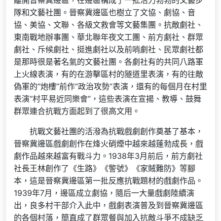
離開晉察冀邊區，在邊區構成了一批活力勃勃的文藝步
隊和文藝社團。晉察冀邊區也樹立了文協、劇協、音
協、美協、文聯、各級文救會等文藝集團。抗敵劇社、
東南戰地辦事團、華北聯年夜文工團、前方劇社、群眾
劇社、斥候劇社、挺進劇社以及前哨劇社、民眾劇社都
是那時很是著名氣的文藝社團。各劇社有的共同八路軍
上火線表演，有的在游擊區村的隧道里表演，有的往敵
偽軍的“炮樓”前作“政治攻勢”表演，還有的每個月在村里
表演“村平易近同樂會”，這些表演在宣揚、教導、鼓舞
群眾連合抗戰方面起到了很高文用。
抗戰文藝社團的活潑為抗戰戲劇創作奠基了基本，
晉察冀邊區戲劇創作在烽火硝煙中越來越蓬勃成長，戲
劇作品越來越富有戰斗力。1938年3月前后，前方劇社
社長王林創作了《生路》《警號》《家賊難防》等腳
本，這是晉察冀邊區第一批反應抗戰題材的戲劇作品。
1939年7月，邊區成立劇協，隨后一大量戲劇陸續演
出，良多村干部介入此中，戲劇表演普及到晉察冀邊區
的各個村落，簡直成了群眾餐與加入抗敵斗爭不成缺乏