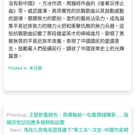
沒有新中國》，方冰作詞、周巍峙作曲的《後輩兵停止
曲》等。威武雄渾、高昂響亮的抗戰歌曲以其鼓動感動
的旋律、鏗鏘無力的節拍、激烈的藝術沾染力，成為凝
集平易近族氣力的精力火把和衝擊仇敵的無力兵器。這
些抗戰歌曲記載了那段雄姿英才的崢嶸歲月，歌唱了勇
敢無畏的平易近族年夜義，表現了中國國民的愛國意
志，鼓勵著人們砥礪前行，鑄就了中國音樂史上的光輝
篇章。
Posted in: 未分類
文
Previous:
王楚欽看臉色、奧運輸給一包養價錢陳夢……孫
章
穎莎受訪回應多個熱點話題
導
Next:
馮找九宮格見證其庸下“笨工夫”–文史–中國作家網