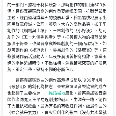
的一部門。據相干材料統計，那時創作的劇目達500多
個。晉察冀邊區戲劇的創作重要繚繞愛國、抗戰等嚴重
主題，經由過程鐵與火的殘暴斗爭，翰墨暢快地展示出
國民群眾虔誠、公理、英勇、大方的高尚品德，如丁里
創作的《鋼鐵與土壤》、王林創作的《小好漢》、胡可
創作的《五十九個殉難者》等。把英模人物的模范業績
搬演于舞臺，也是晉察冀邊區戲劇的一個凸起特色，如
胡可創作的《戎冠秀》、魯易創作的《洛唐哥》等。這
些戲劇作品活潑動人，年夜多瀰漫著捨身殉難、寧當玉
碎的平易近族時令，不畏強橫、決戰苦戰究竟的好漢氣
勢，堅定不移、堅持不懈的必勝信心。
晉察冀邊區歌曲的創作高潮構成是以1939年4月
《歌發明》的創刊為標志，晉察冀邊區音樂協會的成立
也起到了主要推進
舞蹈場地
感化。晉察冀邊區音樂
師作者同寬大軍平易近剛強地戰斗、生涯在一路，創作
了大批抗戰歌曲，最為有名的有牧虹作詞、盧肅作曲的
《連合就是氣力》，曹火星創作的歌曲《沒有共產黨就