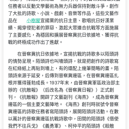
任務者以反動文學藝術為無力兵器保持對敵斗爭，創作
了大批的詩歌、小說、戲劇、音樂等作品，這些文藝作
品在
小樹屋
宣揚黨的抗日主意、歌唱抗日好漢業
績、揭穿侵犯者的罪惡、激起大眾連合抗戰等方面施展
了主要感化，為穩固和擴展晉察冀抗日依據地、獲得抗
戰的終極成功作出了進獻。
在晉察冀抗日依據地，宣揚抗戰的詩歌多以陌頭詩
的情勢呈現。陌頭詩也叫墻頭詩，就是把創作的詩歌寫
在紅綠紙上再貼到墻上，有的還配上幾筆簡略的畫。陌
頭詩來源于延安，后傳到晉察冀邊區，在晉察冀邊區扎
根并獲得蓬勃成長。1937年末，由晉察冀軍區政治部主
辦的《抗敵報》（后改名為《晉察冀日報》）正式創
刊，《抗敵報》開辟了文藝副刊《海燕》，成為晉察冀
邊區的一個主要文藝陣地。《海燕》創刊時就號令晉察
冀邊區的詩歌任務者寫陌頭詩，展開陌頭詩活動。在數
以萬計的晉察冀邊區抗戰詩歌中，田間的陌頭詩《借使
我們不往兵戈》《義勇軍》、柯仲平的陌頭詩《殺敵