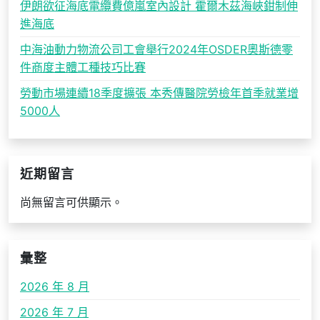
伊朗欲征海底電纜費億嵐室內設計 霍爾木茲海峽鉗制伸
進海底
中海油動力物流公司工會舉行2024年OSDER奧斯德零
件商度主體工種技巧比賽
勞動市場連續18季度擴張 本秀傳醫院勞檢年首季就業增
5000人
近期留言
尚無留言可供顯示。
彙整
2026 年 8 月
2026 年 7 月