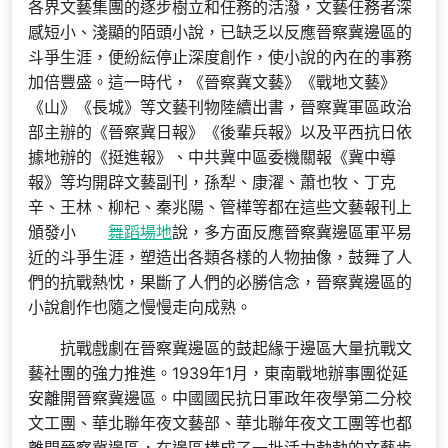
各界文藝集團的逐步樹立和任務的活潑，文藝任務者深
感短小、淺顯的陌頭小說，已缺乏以反應晉察冀邊區的
斗爭生涯，便紛紜停止深度創作，使小說的內在的事務
加倍豐盛。這一時代，《晉察冀文藝》《戰地文藝》
《山》《長城》等文藝刊物陸續出書，晉察冀軍區政治
部主辦的《晉察冀日報》《後輩兵報》以及平西抗日依
據地辦的《挺進報》、中共冀中區委機關報《冀中導
報》等均開辟文藝副刊，孫犁、康濯、蕭也牧、丁克
辛、王林、柳杞、秦兆陽、管樺等都在這些文藝報刊上
頒發小
舞蹈場地
說，多方面反應晉察冀邊區軍平易
近的斗爭生涯，塑造出各類各樣的人物抽像，鼓舞了人
們的抗戰熱忱，果斷了人們的必勝信念，晉察冀邊區的
小說創作也隨之慢慢走向成熟。
抗戰戲劇在晉察冀邊區的鼓起緣于邊區大量抗戰文
藝社團的強力推進。1939年1月，東南戰地辦事團從延
安離開晉察冀邊區。中國國民抗日軍政年夜學第二分校
文工團、華北聯年夜文藝部、華北聯年夜文工團等也都