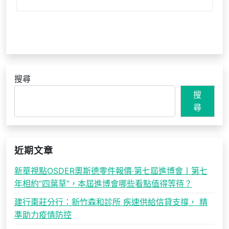
搜尋
搜
尋
近期文章
新華視點OSDER奧斯德零件報價·第七屆進博會丨第七
年相約“四葉草”，本屆進博會哪些看點值得等待？
建行棗莊分行：新竹森和診所 疾速供給信貸支撐， 精
準助力疫情防控